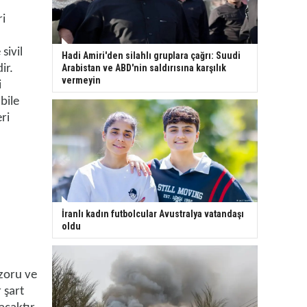
ri
sivil
Hadi Amiri'den silahlı gruplara çağrı: Suudi
ir.
Arabistan ve ABD'nin saldırısına karşılık
vermeyin
i
bile
ri
a
İranlı kadın futbolcular Avustralya vatandaşı
oldu
 zoru ve
 şart