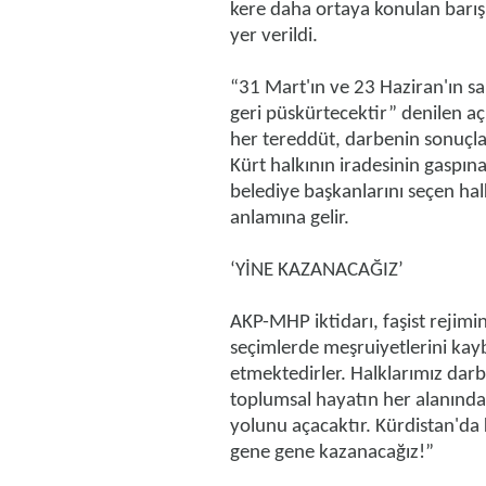
kere daha ortaya konulan barış a
yer verildi.
“31 Mart'ın ve 23 Haziran'ın sa
geri püskürtecektir” denilen aç
her tereddüt, darbenin sonuçla
Kürt halkının iradesinin gaspın
belediye başkanlarını seçen hal
anlamına gelir.
‘YİNE KAZANACAĞIZ’
AKP-MHP iktidarı, faşist rejimi
seçimlerde meşruiyetlerini kay
etmektedirler. Halklarımız dar
toplumsal hayatın her alanında
yolunu açacaktır. Kürdistan'da
gene gene kazanacağız!”