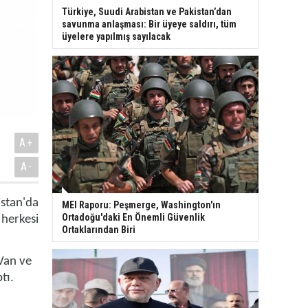
Türkiye, Suudi Arabistan ve Pakistan’dan
savunma anlaşması: Bir üyeye saldırı, tüm
üyelere yapılmış sayılacak
A+
A-
stan'da
MEI Raporu: Peşmerge, Washington'ın
Ortadoğu'daki En Önemli Güvenlik
 herkesi
Ortaklarından Biri
 Van ve
ptı.