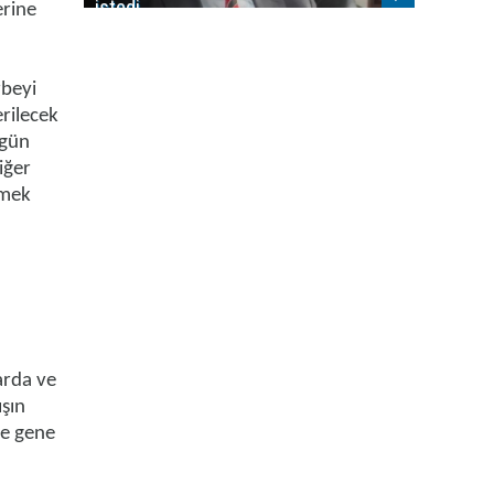
istedi
erine
rbeyi
rilecek
ugün
iğer
emek
arda ve
şın
ve gene