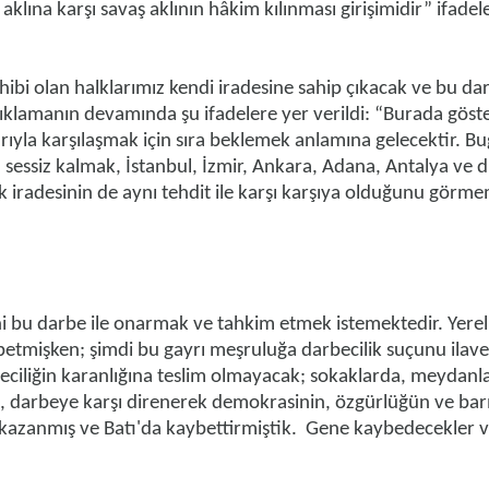
klına karşı savaş aklının hâkim kılınması girişimidir” ifadel
hibi olan halklarımız kendi iradesine sahip çıkacak ve bu da
ıklamanın devamında şu ifadelere yer verildi: “Burada göste
rıyla karşılaşmak için sıra beklemek anlamına gelecektir. B
a sessiz kalmak, İstanbul, İzmir, Ankara, Adana, Antalya ve d
k iradesinin de aynı tehdit ile karşı karşıya olduğunu görm
ni bu darbe ile onarmak ve tahkim etmek istemektedir. Yerel
betmişken; şimdi bu gayrı meşruluğa darbecilik suçunu ilave
beciliğin karanlığına teslim olmayacak; sokaklarda, meydanl
, darbeye karşı direnerek demokrasinin, özgürlüğün ve barı
 kazanmış ve Batı'da kaybettirmiştik. Gene kaybedecekler 