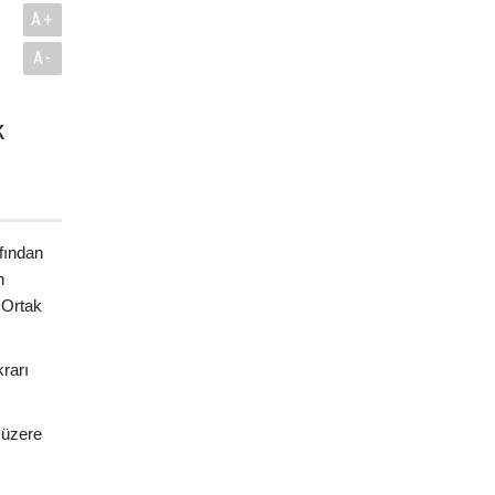
A+
A-
k
.
fından
n
 Ortak
rarı
 üzere