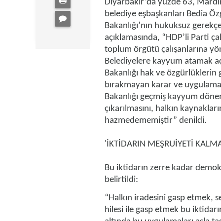
Diyarbakır’da yüzde 63, Mardin
belediye eşbaşkanları Bedia Öz
Bakanlığı’nın hukuksuz gerekçel
açıklamasında, “HDP’li Parti çalı
toplum örgütü çalışanlarına yön
Belediyelere kayyum atamak açı
Bakanlığı hak ve özgürlüklerin 
bırakmayan karar ve uygulamalar
Bakanlığı geçmiş kayyum dönemi
çıkarılmasını, halkın kaynakları
hazmedememiştir” denildi.
'İKTİDARIN MEŞRUİYETİ KALM
Bu iktidarın zerre kadar demok
belirtildi:
“Halkın iradesini gasp etmek, 
hilesi ile gasp etmek bu iktidarı