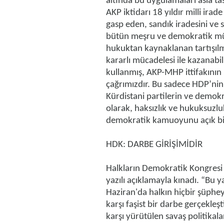
altında bu uygulamaları asla tas
AKP iktidarı 18 yıldır milli ira
gasp eden, sandık iradesini ve 
bütün meşru ve demokratik mü
hukuktan kaynaklanan tartışılm
kararlı mücadelesi ile kazanabi
kullanmış, AKP-MHP ittifakının
çağrımızdır. Bu sadece HDP’nin 
Kürdistani partilerin ve demok
olarak, haksızlık ve hukuksuzlu
demokratik kamuoyunu açık bir
HDK: DARBE GİRİŞİMİDİR
Halkların Demokratik Kongresi 
yazılı açıklamayla kınadı. “Bu 
Haziran'da halkın hiçbir şüphe
karşı faşist bir darbe gerçekle
karşı yürütülen savaş politikala