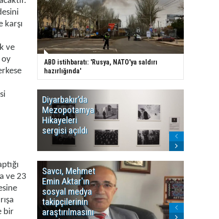
acaktır.
desini
e karşı
k ve
 oy
ABD istihbaratı: 'Rusya, NATO'ya saldırı
erkese
hazırlığında'
si
Diyarbakır’da
WDR, Kü
Mezopotamya
yayın y
Hikayeleri
Cosmo K
sergisi açıldı
program
sonlandı
ptığı
Savcı, Mehmet
Kürdist
ta ve 23
Emin Aktar'ın
Bölgesi 
esine
sosyal medya
Washing
rışa
takipçilerinin
Gündem
araştırılmasını
ile ilişkil
 bir