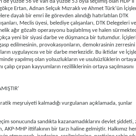
’de yüzde 56 ve Van’da yüzde 53 oyla seçilmiş olan HDP’li
gökçe Ertan, Adnan Selçuk Mızraklı ve Ahmet Türk’ün İçişle
ere dayalı bir emri ile görevden alındığı hatırlatılan DTK
şanları, Meclis üyesi, belediye çalışanları, DTK Delegeleri ve 
elik ağır gözaltı operasyonu başlatılmış ve halen sürmekted
kça yeni bir siyasi darbe ve düşmanca bir tutumdur. İçişler
gasp edilmesinin, provokasyonların, demokrasinin zerresini 
ın uygulayıcısı ve bir darbe merkezidir. Bu iktidar ve İçişle
nde yapılmış olan yolsuzlukların ve usulsüzlüklerin ortay
nı çalıp çırpan kayyumların rezilliklerinin ortaya saçılmasını
AMIŞTIR’
ratik meşruiyeti kalmadığı vurgulanan açıklamada, şunlar
seçim sonucunda sandıkta kazanamadıklarını devlet şiddeti,
n, AKP-MHP ittifakının bir tarzı haline gelmiştir. Halkımız her