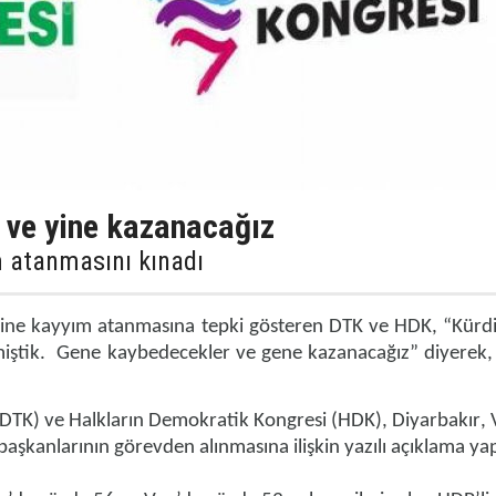
 ve yine kazanacağız
m atanmasını kınadı
sine
kayyım
atanmasına tepki gösteren
DTK
ve HDK, “Kürdi
miştik. Gene kaybedecekler ve gene kazanacağız” diyerek,
DTK) ve Halkların Demokratik Kongresi (HDK),
Diyarbakır
,
şkanlarının görevden alınmasına ilişkin yazılı açıklama ya