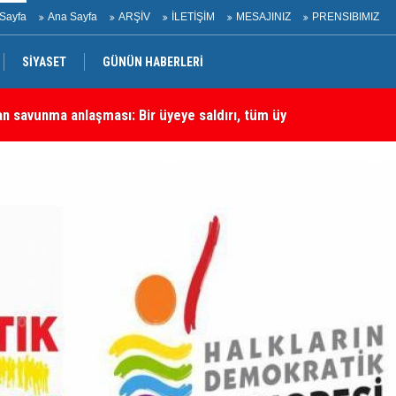
Sayfa
Ana Sayfa
ARŞİV
İLETİŞİM
MESAJINIZ
PRENSIBIMIZ
an savunma anlaşması: Bir üyeye saldırı, tüm üyelere yapılmış
SİYASET
GÜNÜN HABERLERİ
Ha
rtadoğu'daki En Önemli Güvenlik Ortaklarından Biri