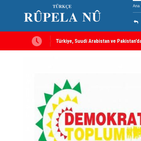
Ana 
Türkiye, Suudi Arabistan ve Pakistan’d
sayılacak
MEI Raporu: Peşmerge, Washington'ın O