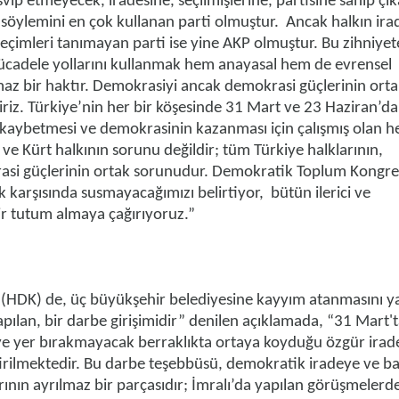
vip etmeyecek, iradesine, seçilmişlerine, partisine sahip çık
de söylemini en çok kullanan parti olmuştur. Ancak halkın ira
seçimleri tanımayan parti ise yine AKP olmuştur. Bu zihniyet
cadele yollarını kullanmak hem anayasal hem de evrensel
az bir haktır. Demokrasiyi ancak demokrasi güçlerinin orta
liriz. Türkiye’nin her bir köşesinde 31 Mart ve 23 Haziran’da
 kaybetmesi ve demokrasinin kazanması için çalışmış olan h
ve Kürt halkının sorunu değildir; tüm Türkiye halklarının,
rasi güçlerinin ortak sorunudur. Demokratik Toplum Kongre
k karşısında susmayacağımızı belirtiyor, bütün ilerici ve
 tutum almaya çağırıyoruz.”
(HDK) de, üç büyükşehir belediyesine kayyım atanmasını ya
yapılan, bir darbe girişimidir” denilen açıklamada, “31 Mart'
ye yer bırakmayacak berraklıkta ortaya koyduğu özgür irad
ştirilmektedir. Bu darbe teşebbüsü, demokratik iradeye ve ba
rının ayrılmaz bir parçasıdır; İmralı’da yapılan görüşmelerde