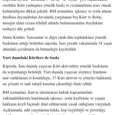
özellikle Kürt yurttaşlara yönelik baskı ve cezalandırma aracı olarak
kullanıldığına dikkat çekildi. BM uzmanları, işkence ve zorla alınan
itiraflara dayandırılan davalarda yargılanan beş Kürt ve Beluç
tutsağın idam cezası tehdidi altında bulunmasından duydukları
endişeyi dile getirdi.
Sünni Kürtler, Yaresanlar ve diğer etnik-dini topluluklara yönelik
baskıların arttığı belirtilen raporda, bazı gözaltı vakalarında 18 yaşın
altındaki çocukların da bulunduğu kaydedildi.
Yurt dışındaki Kürtlere de baskı
Raporda, İran dışında yaşayan Kürt aktivistlere yönelik baskıların
da yoğunlaştığı belirtildi. Yurt dışında yaşayan yüzlerce İranlının
mal varlıklarına el konulduğu, 37 Kürt aktivist ve yönetici hakkında
ise gözaltı ve iade talepli kararlar çıkarıldığı ifade edildi.
BM uzmanları, İran’ın uluslararası hukuk kapsamındaki
yükümlülüklerini hatırlatarak işkence, zorla kaybetme ve yaşam
hakkının keyfi biçimde ihlal edilmesinin yasak olduğunu vurguladı.
Açıklamada, adil yargılanma hakkı, kişi özgürlüğü ve güvenliği,