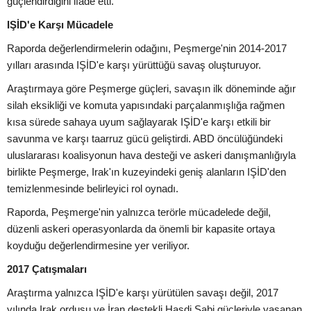
güçlendirdiğini ifade etti.
IŞİD'e Karşı Mücadele
Raporda değerlendirmelerin odağını, Peşmerge'nin 2014-2017
yılları arasında IŞİD'e karşı yürüttüğü savaş oluşturuyor.
Araştırmaya göre Peşmerge güçleri, savaşın ilk döneminde ağır
silah eksikliği ve komuta yapısındaki parçalanmışlığa rağmen
kısa sürede sahaya uyum sağlayarak IŞİD'e karşı etkili bir
savunma ve karşı taarruz gücü geliştirdi. ABD öncülüğündeki
uluslararası koalisyonun hava desteği ve askeri danışmanlığıyla
birlikte Peşmerge, Irak'ın kuzeyindeki geniş alanların IŞİD'den
temizlenmesinde belirleyici rol oynadı.
Raporda, Peşmerge'nin yalnızca terörle mücadelede değil,
düzenli askeri operasyonlarda da önemli bir kapasite ortaya
koyduğu değerlendirmesine yer veriliyor.
2017 Çatışmaları
Araştırma yalnızca IŞİD'e karşı yürütülen savaşı değil, 2017
yılında Irak ordusu ve İran destekli Haşdi Şabi güçleriyle yaşanan