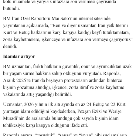
kötü muamele ve yargısız infazlara son verilmesi çağrısında
bulundu.
BM İran Özel Raportörü Mai Sato’nun internet sitesinde
yayımlanan açıklamada, “Ben ve diğer uzmanlar, İran yetkililerini
Kürt ve Beluç halklarının karşı karşıya kaldığı keyfi tutuklamalara,
zorla kaybetmelere, işkenceye ve infazlara son vermeye çağırıyoruz”
denildi.
İdamlar artıyor
BM uzmanları, farklı halkların güvenlik, onur ve ayrımcılıktan uzak
bir yaşam sürme hakkına sahip olduğunu vurguladı. Raporda,
Aralık 2025’te İran’da başlayan protestoların ardından binlerce
kişinin gözaltına alındığı, işkence, zorla itiraf ve zorla kaybetme
vakalarında artış yaşandığı belirtildi.
Uzmanlar, 2026 yılının ilk altı ayında en az 24 Beluç ve 22 Kürt
yurttaşın idam edildiğini kaydederken, Pexşan Ezîzî ve Werîşe
Muradî’nin de aralarında bulunduğu çok sayıda kişinin idam
tehlikesiyle karşı karşıya olduğunu ifade etti.
Raporda ayrıca, “casusluk”, “savaş” ve “isyan” gibi suçlamaların