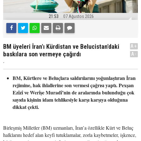
21:53
07 Ağustos 2026
BM üyeleri İran'ı Kürdistan ve Belucistan'daki
A+
baskılara son vermeye çağırdı
A-
.
BM, Kürtlere ve Beluçlara saldırılarını yoğunlaştıran İran
rejimine, hak ihlallerine son vermesi çağrısı yaptı. Pexşan
Ezîzî ve Werîşe Muradî’nin de aralarında bulunduğu çok
sayıda kişinin idam tehlikesiyle karşı karşıya olduğuna
dikkat çekti.
Birleşmiş Milletler (BM) uzmanları, İran’a özellikle Kürt ve Beluç
halklarını hedef alan keyfi tutuklamalar, zorla kaybetmeler, işkence,