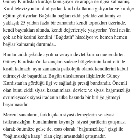
Güney Kurdistan kurdçe konuşuyor ve arapça ile ilgisi kalmamiş.
Kurd televizyonları dinliyorlar, kurd okullarına gidiyorlar ve kurdçe
eğitim görüyorlar. Bağdatla bağları ciddi şekilde zaiflamiş ve
yaklaşık 25 yıldan fazla bir zamandır kendi toprakları üzerinde,
kendi bayrakları altında, kendi değerleriyle yaşiyorlar. Yeni neslin
çok az bir kesimi kendini "Bağdatlı" hisediyor ve hemen hemen
bağlar kalmamiş durumda..
Bunlar ciddi şekilde ayrılma ve ayri devlet kurma nueleridirler.
Güney Kürdistan'ın kazançları sadece bölgelerinin kontrolü ile
kısıtlı kalmadı, aynı zamanda psikolojik olarak kendilerini kabul
ettirmeyi de başardılar. Bugün uluslararası ilişkilerde Güney
Kurdistan'ın gördüğü ilgi ve sağladığı prestij bundandır. Önemli
olan bunu ciddi siyasi kazanımlara, devlete ve siyasi bağımsızlığa
evrimleyecek siyasi iradenin ülke bazında bir birliğe gitmeyi
başarmasıdır.
Mevcut sancıların, farklı çıkan siyasi demeçlerin ve siyasi
istikrarsızlığın, bunalımların kaynağı siyasi partilerin çatışması
olarak önümüze gelse de, esas olarak "bağımsızlıkçı" çizgi ile
"bağımsızlığa karşı" olan çizgi arasındaki çatışmadır.