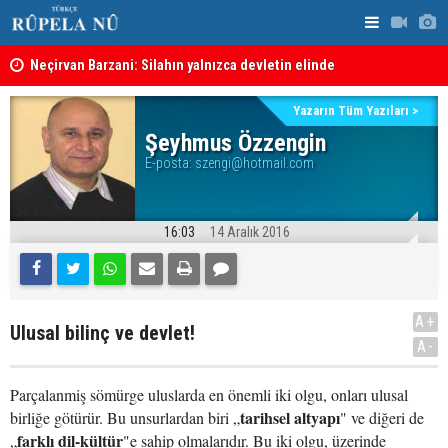
Neçirvan Barzani: Silahın yalnızca devletin elinde
KDP’den Ke
toplanması kararı uygulanmalı
Kürdistan Hükümeti'nden Kor Mor gazı tepkisi
Yazarın Tüm Yazıları >
Şeyhmus Özzengin
E-posta:
szengi@hotmail.com
16:03
14 Aralık 2016
A+
Ulusal bilinç ve devlet!
A-
Parçalanmiş sömürge uluslarda en önemli iki olgu, onları ulusal
tarihsel altyapı
birliğe götürür. Bu unsurlardan biri „
" ve diğeri de
farklı dil-kültür
„
"e sahip olmalarıdır. Bu iki olgu, üzerinde