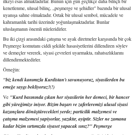
ilkeyi esas almaktadırlar. Bunun için gün geçtikçe daha bilnçli bir
kenetlenme, ulusal bilinç, „peşmerge ve şehidler" bazında bir ulusal
uyanışa sahne olmaktadır. Ortak bir ulusal sembol, mücadele ve
kahramanlık tarihi üzerinde yoğunlaşmaktadırlar. Bunlar
uluslaşmanın önemli nüeleridirler.
Bu iki çizgi arasındaki çatışma ve ayak diretmeler karşısında bir çok
Peşmerge komutanı ciddi şekilde hasasiyetlerini dillendiren söylev
ve demeçler vererek, siyasi çevreleri uyarmakta, rahatsızlıklarını
dillendirmektedirler.
Örneğin:
"biz kendi kanımızla Kurdistan'ı savunuyoruz, siyasilerden bu
emeğe saygı bekliyoruz!(!)
Ve
"Kurd basınında çıkan her siyasilerin her demeci, bir hancer
gibi yüreğimize iniyor. Bizim başarı ve zaferleremizi ulusal siyasi
kazançlara dönüştürecekleri yerde; particilik malzemesi ve
çatışma malzemesi yapiyorlar, yazıktır, ayiptir. Sizler ne zamana
kadar bizim sırtımızda siyaset yapacak sınız?" Peşmerge