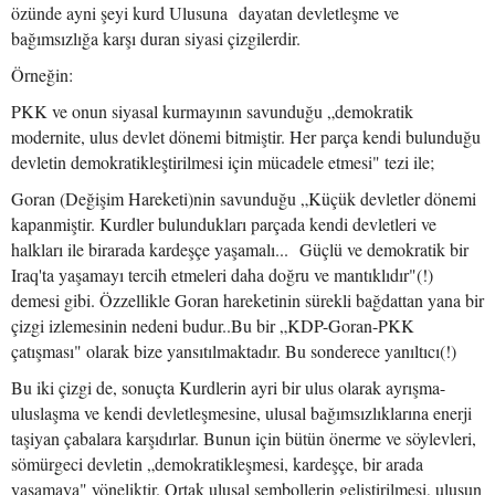
özünde ayni şeyi kurd Ulusuna dayatan devletleşme ve
bağımsızlığa karşı duran siyasi çizgilerdir.
Örneğin:
PKK ve onun siyasal kurmayının savunduğu „demokratik
modernite, ulus devlet dönemi bitmiştir. Her parça kendi bulunduğu
devletin demokratikleştirilmesi için mücadele etmesi" tezi ile;
Goran (Değişim Hareketi)nin savunduğu „Küçük devletler dönemi
kapanmiştir. Kurdler bulundukları parçada kendi devletleri ve
halkları ile birarada kardeşçe yaşamalı... Güçlü ve demokratik bir
Iraq'ta yaşamayı tercih etmeleri daha doğru ve mantıklıdır"(!)
demesi gibi. Özzellikle Goran hareketinin sürekli bağdattan yana bir
çizgi izlemesinin nedeni budur..Bu bir „KDP-Goran-PKK
çatışması" olarak bize yansıtılmaktadır. Bu sonderece yanıltıcı(!)
Bu iki çizgi de, sonuçta Kurdlerin ayri bir ulus olarak ayrışma-
uluslaşma ve kendi devletleşmesine, ulusal bağımsızlıklarına enerji
taşiyan çabalara karşıdırlar. Bunun için bütün önerme ve söylevleri,
sömürgeci devletin „demokratikleşmesi, kardeşçe, bir arada
yaşamaya" yöneliktir. Ortak ulusal sembollerin geliştirilmesi, ulusun