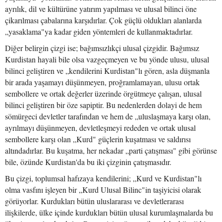
ayrılık, dil ve kültürüne yatırım yapılması ve ulusal bilinci öne
çikarılması çabalarına karşıdırlar. Çok güçlü oldukları alanlarda
„yasaklama"ya kadar giden yöntemleri de kullanmaktadırlar.
Diğer belirgin çizgi ise; bağımsızlıkçi ulusal çizgidir. Bağımsız
Kurdistan hayali bile olsa vazgeçmeyen ve bu yönde ulusu, ulusal
bilinci geliştiren ve „kendilerini Kurdistan"lı gören, asla düşmanla
bir arada yaşamayı düşünmeyen, proğramlamayan, ulusu ortak
sembollere ve ortak değerler üzerinde örgütmeye çalışan, ulusal
bilinci geliştiren bir öze sapiptir. Bu nedenlerden dolayi de hem
sömürgeci devletler tarafından ve hem de „uluslaşmaya karşı olan,
ayrılmayı düşünmeyen, devletleşmeyi rededen ve ortak ulusal
sembollere karşı olan „Kurd" güçlerin kuşatması ve saldırısı
altındadırlar. Bu kuşatma, her nekadar „parti çatışması" gibi görünse
bile, özünde Kurdistan'da bu iki çizginin çatışmasıdır.
Bu çizgi, toplumsal hafızaya kendilerini; „Kurd ve Kurdistan"lı
olma vasfını işleyen bir „Kurd Ulusal Bilinc"in taşiyicisi olarak
görüyorlar. Kurdukları bütün uluslararası ve devletlerarası
ilişkilerde, ülke içinde kurdukları bütün ulusal kurumlaşmalarda bu