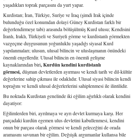
yaşadıkları toprak parçasını da yurt yapar.
Kurdistan; İran, Türkiye, Surîye ve İraq (şimdi Irak içinde
bulunduğu özel konumdan dolayi Güney Kurdistan farklı bir
değerlendirmeye tabi) arasında bölüşülmüş Kurd ulusu; Kendisini
İranlı, Iraklı, Türkiyeli ve Suriyeli görme ve kurdistanlı görmekten
vazgeçme duygusunun yoğunluklu yaşadığı siyasal Kurd
yapılanmaları; ulusun, ulusal bilincin ve uluslaşmanın önündeki
önemli engellerdir. Ulusal bilincin en önemli gelişme
, Kurdün kendini kurdistanlı
kaynaklarından biri
görmesi,
düşman devletlerden ayırması ve kendi tarih ve dil-kültür
değerlerine sahip çıkması ile odaklıdır. Ulusal siyasi bilincin kendi
toprağını ve kendi ulusal değerlerlerini sahiplenmesi ile ilintilidir.
Bu noktada Kurdistan genelinde iki eğilim ağırlıklı olarak kendini
dayatiyor:
Eğilimlerden biri, ayrılmaya ve ayrı devlet kurmaya karşı. Her
parçadaki kurdün egemen ulus devletini kabullenmesi, kendini
onun bir parçası olarak görmesi ve kendi geleceğini de orada
aramasını savunan bir eğilim. Değıişik argumanlar kullansa bile