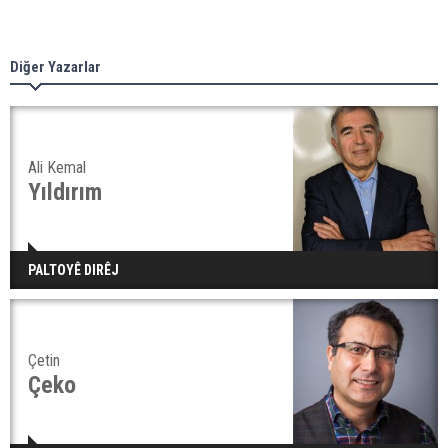
Diğer Yazarlar
Ali Kemal
Yıldırım
PALTOYÊ DIRÊJ
Çetin
Çeko