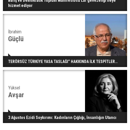
Barış ve Demokratik Toplum Manifestosu Laf gevezeliği neye
hizmet ediyor
İbrahim
Güçlü
TERÖRSÜZ TÜRKİYE YASA TASLAĞI” HAKKINDA İLK TESPİTLER…
Yüksel
Avşar
3 Ağustos Ezidi Soykırımı: Kadınların Çığlığı, İnsanlığın Utancı