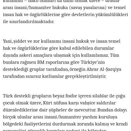
kullanımı – haklı olanları da dahil olmak üzere – uluslar
arası insani/humaniter hukuka (savaş yasalarına) ve temel
insan hak ve özgürlüklerine göre devletlerin yükümlülükleri
ile sınırlandırılmaktadır.
Yani, şiddet ve zor kullanımı insani hukuk ve insan temel
hak ve özgürlüklerine göre kabul edilebilen durumlar
dışında askeri amaçlara ulaşmak için kullanılamaz. Tüm
bunlara rağmen BM raporlarına göre Türkiye’nin
desteklediği gruplar tarafından, örneğin Ahrar Al-Şarqiya
tarafından sınırsız katliamlar gerçekleştirilmiştir.
Türk destekli grupların beyaz fosfor içeren silahlar ile çoğu
çocuk olmak üzere, Kürt nüfusa karşı vahşice saldırılar
düzenlediklerine dair şüpheler de mevcuttur. Bundan dolayı
birçok uluslar arası insani/humaniter yardım kuruluşu
bölgedeki faaliyetlerini durdurmak zorunda kalmış ve kendi
personelini güvenlik kaygıları nedeni ile bölgeden