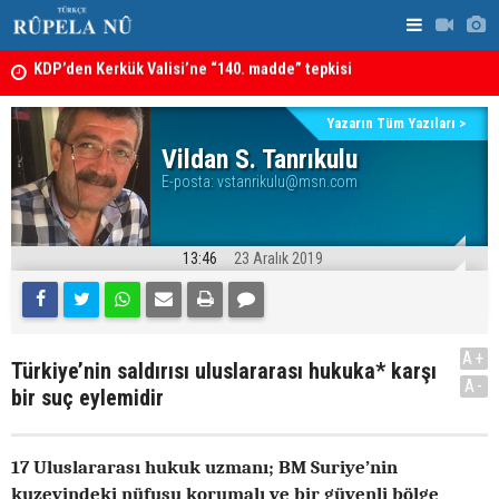
KDP’den Kerkük Valisi’ne “140. madde” tepkisi
Irak: Silah
Kerkük’te Kürt partilerden 7 maddelik ortak bildiri
Yazarın Tüm Yazıları >
Vildan S. Tanrıkulu
E-posta:
vstanrikulu@msn.com
13:46
23 Aralık 2019
A+
Türkiye’nin saldırısı uluslararası hukuka* karşı
A-
bir suç eylemidir
17 Uluslararası hukuk uzmanı; BM Suriye’nin
kuzeyindeki nüfusu korumalı ve bir güvenli bölge