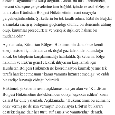
elektrik sağlanmasına karşı değildir. Ancak bu tür düzenlemeler,
mevcut sözleşme çerçevelerine tam bağlılık içinde ve asıl sözleşme
tarafı olan Kürdistan Bölgesi Hükümetinin resmi onayıyla
gerçekleştirilmelidir. Şirketlerin bu tek taraflı adımı, Erbil ile Bağdat
arasındaki enerji iş birliğinin güçlendiği olumlu bir dönemde atılmış
olup, kurumsal prosedürlere ve yerleşik ilişkilere haksız bir
müdahaledir."
Açıklamada, Kürdistan Bölgesi Hükümetinin daha önce kendi
enerji tesisleri için defalarca ek doğal gaz talebinde bulunduğu
ancak bu taleplerin karşılanmadığı hatırlatıldı. Şirketlerin, bölge
halkının ve Irak’ın genel elektrik ihtiyacını karşılamak için
Kürdistan Bölgesi Hükümeti ile koordinasyon kurmak yerine tek
taraflı hareket etmesinin "kamu yararına hizmet etmediği" ve ciddi
bir endişe kaynağı olduğu belirtildi.
Hükümet, şirketlerin resmi açıklamasında yer alan ve "Kürdistan
Bölgesi Hükümetine desteklerinden dolayı teşekkür edilen" kısmı
da sert bir dille yalanladı. Açıklamada, "Hükümetimiz bu adıma ne
onay vermiş ne de izin vermiştir. Dolayısıyla Erbil’in bu kararı
desteklediğine dair her türlü atıf asılsız ve yanıltıcıdır." denildi.