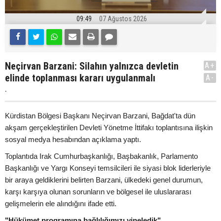
09:49
07 Ağustos 2026
Neçirvan Barzani: Silahın yalnızca devletin
A+
elinde toplanması kararı uygulanmalı
A-
.
Kürdistan Bölgesi Başkanı Neçirvan Barzani, Bağdat'ta dün
akşam gerçekleştirilen Devleti Yönetme İttifakı toplantısına ilişkin
sosyal medya hesabından açıklama yaptı.
Toplantıda Irak Cumhurbaşkanlığı, Başbakanlık, Parlamento
Başkanlığı ve Yargı Konseyi temsilcileri ile siyasi blok liderleriyle
bir araya geldiklerini belirten Barzani, ülkedeki genel durumun,
karşı karşıya olunan sorunların ve bölgesel ile uluslararası
gelişmelerin ele alındığını ifade etti.
"Hükümet programına bağlılığımızı yineledik"