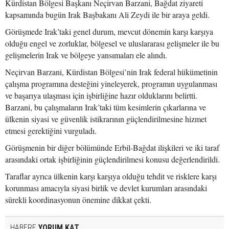
Kürdistan Bölgesi Başkanı Neçirvan Barzani, Bağdat ziyareti
kapsamında bugün Irak Başbakanı Ali Zeydi ile bir araya geldi.
Görüşmede Irak’taki genel durum, mevcut dönemin karşı karşıya
olduğu engel ve zorluklar, bölgesel ve uluslararası gelişmeler ile bu
gelişmelerin Irak ve bölgeye yansımaları ele alındı.
Neçirvan Barzani, Kürdistan Bölgesi’nin Irak federal hükümetinin
çalışma programına desteğini yineleyerek, programın uygulanması
ve başarıya ulaşması için işbirliğine hazır olduklarını belirtti.
Barzani, bu çalışmaların Irak’taki tüm kesimlerin çıkarlarına ve
ülkenin siyasi ve güvenlik istikrarının güçlendirilmesine hizmet
etmesi gerektiğini vurguladı.
Görüşmenin bir diğer bölümünde Erbil-Bağdat ilişkileri ve iki taraf
arasındaki ortak işbirliğinin güçlendirilmesi konusu değerlendirildi.
Taraflar ayrıca ülkenin karşı karşıya olduğu tehdit ve risklere karşı
korunması amacıyla siyasi birlik ve devlet kurumları arasındaki
sürekli koordinasyonun önemine dikkat çekti.
HABERE
YORUM KAT