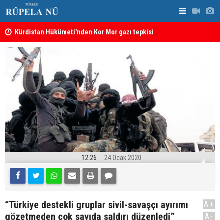
Kürdistan Hükümeti'nden Kor Mor gazı tepkisi
KDP’den Ke
12:26
24 Ocak 2020
“Türkiye destekli gruplar sivil-savaşçı ayırımı
A+
gözetmeden çok sayıda saldırı düzenledi”
A-