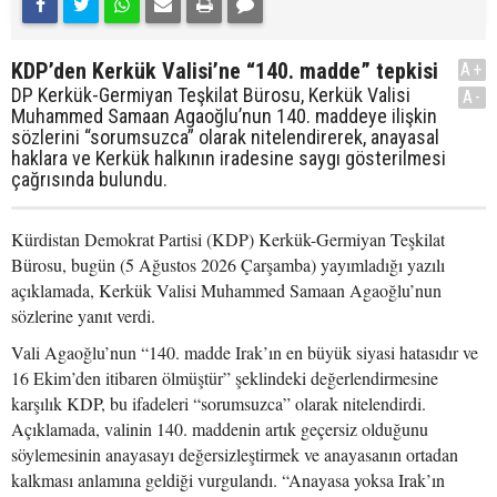
KDP’den Kerkük Valisi’ne “140. madde” tepkisi
A+
DP Kerkük-Germiyan Teşkilat Bürosu, Kerkük Valisi
A-
Muhammed Samaan Agaoğlu’nun 140. maddeye ilişkin
sözlerini “sorumsuzca” olarak nitelendirerek, anayasal
haklara ve Kerkük halkının iradesine saygı gösterilmesi
çağrısında bulundu.
Kürdistan Demokrat Partisi (KDP) Kerkük-Germiyan Teşkilat
Bürosu, bugün (5 Ağustos 2026 Çarşamba) yayımladığı yazılı
açıklamada, Kerkük Valisi Muhammed Samaan Agaoğlu’nun
sözlerine yanıt verdi.
Vali Agaoğlu’nun “140. madde Irak’ın en büyük siyasi hatasıdır ve
16 Ekim’den itibaren ölmüştür” şeklindeki değerlendirmesine
karşılık KDP, bu ifadeleri “sorumsuzca” olarak nitelendirdi.
Açıklamada, valinin 140. maddenin artık geçersiz olduğunu
söylemesinin anayasayı değersizleştirmek ve anayasanın ortadan
kalkması anlamına geldiği vurgulandı. “Anayasa yoksa Irak’ın