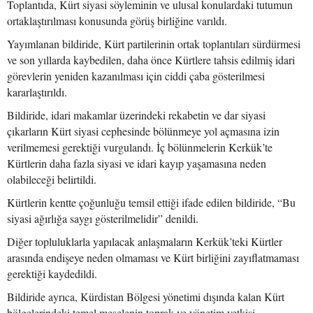
Toplantıda, Kürt siyasi söyleminin ve ulusal konulardaki tutumun
ortaklaştırılması konusunda görüş birliğine varıldı.
Yayımlanan bildiride, Kürt partilerinin ortak toplantıları sürdürmesi
ve son yıllarda kaybedilen, daha önce Kürtlere tahsis edilmiş idari
görevlerin yeniden kazanılması için ciddi çaba gösterilmesi
kararlaştırıldı.
Bildiride, idari makamlar üzerindeki rekabetin ve dar siyasi
çıkarların Kürt siyasi cephesinde bölünmeye yol açmasına izin
verilmemesi gerektiği vurgulandı. İç bölünmelerin Kerkük’te
Kürtlerin daha fazla siyasi ve idari kayıp yaşamasına neden
olabileceği belirtildi.
Kürtlerin kentte çoğunluğu temsil ettiği ifade edilen bildiride, “Bu
siyasi ağırlığa saygı gösterilmelidir” denildi.
Diğer topluluklarla yapılacak anlaşmaların Kerkük’teki Kürtler
arasında endişeye neden olmaması ve Kürt birliğini zayıflatmaması
gerektiği kaydedildi.
Bildiride ayrıca, Kürdistan Bölgesi yönetimi dışında kalan Kürt
bölgelerindeki temel meselenin toprak ve yönetim yetkisi