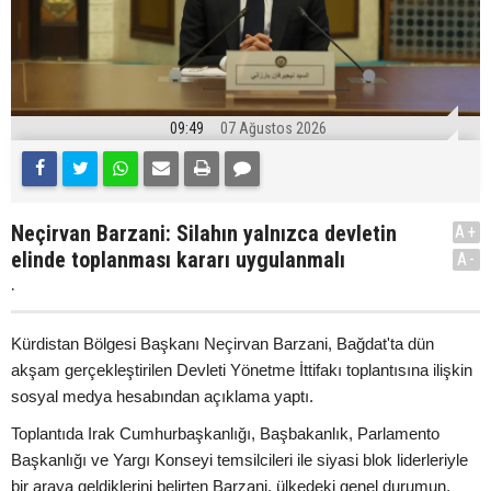
09:49
07 Ağustos 2026
Neçirvan Barzani: Silahın yalnızca devletin
A+
elinde toplanması kararı uygulanmalı
A-
.
Kürdistan Bölgesi Başkanı Neçirvan Barzani, Bağdat'ta dün
akşam gerçekleştirilen Devleti Yönetme İttifakı toplantısına ilişkin
sosyal medya hesabından açıklama yaptı.
Toplantıda Irak Cumhurbaşkanlığı, Başbakanlık, Parlamento
Başkanlığı ve Yargı Konseyi temsilcileri ile siyasi blok liderleriyle
bir araya geldiklerini belirten Barzani, ülkedeki genel durumun,