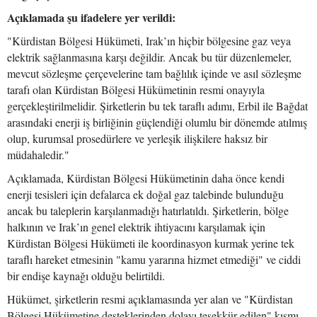
Açıklamada şu ifadelere yer verildi:
"Kürdistan Bölgesi Hükümeti, Irak’ın hiçbir bölgesine gaz veya
elektrik sağlanmasına karşı değildir. Ancak bu tür düzenlemeler,
mevcut sözleşme çerçevelerine tam bağlılık içinde ve asıl sözleşme
tarafı olan Kürdistan Bölgesi Hükümetinin resmi onayıyla
gerçekleştirilmelidir. Şirketlerin bu tek taraflı adımı, Erbil ile Bağdat
arasındaki enerji iş birliğinin güçlendiği olumlu bir dönemde atılmış
olup, kurumsal prosedürlere ve yerleşik ilişkilere haksız bir
müdahaledir."
Açıklamada, Kürdistan Bölgesi Hükümetinin daha önce kendi
enerji tesisleri için defalarca ek doğal gaz talebinde bulunduğu
ancak bu taleplerin karşılanmadığı hatırlatıldı. Şirketlerin, bölge
halkının ve Irak’ın genel elektrik ihtiyacını karşılamak için
Kürdistan Bölgesi Hükümeti ile koordinasyon kurmak yerine tek
taraflı hareket etmesinin "kamu yararına hizmet etmediği" ve ciddi
bir endişe kaynağı olduğu belirtildi.
Hükümet, şirketlerin resmi açıklamasında yer alan ve "Kürdistan
Bölgesi Hükümetine desteklerinden dolayı teşekkür edilen" kısmı