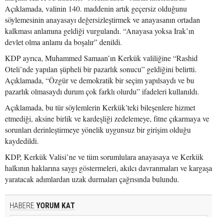
Açıklamada, valinin 140. maddenin artık geçersiz olduğunu
söylemesinin anayasayı değersizleştirmek ve anayasanın ortadan
kalkması anlamına geldiği vurgulandı. “Anayasa yoksa Irak’ın
devlet olma anlamı da boşalır” denildi.
KDP ayrıca, Muhammed Samaan’ın Kerkük valiliğine “Rashid
Oteli’nde yapılan şüpheli bir pazarlık sonucu” geldiğini belirtti.
Açıklamada, “Özgür ve demokratik bir seçim yapılsaydı ve bu
pazarlık olmasaydı durum çok farklı olurdu” ifadeleri kullanıldı.
Açıklamada, bu tür söylemlerin Kerkük’teki bileşenlere hizmet
etmediği, aksine birlik ve kardeşliği zedelemeye, fitne çıkarmaya ve
sorunları derinleştirmeye yönelik uygunsuz bir girişim olduğu
kaydedildi.
KDP, Kerkük Valisi’ne ve tüm sorumlulara anayasaya ve Kerkük
halkının haklarına saygı göstermeleri, akılcı davranmaları ve kargaşa
yaratacak adımlardan uzak durmaları çağrısında bulundu.
HABERE
YORUM KAT