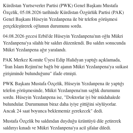
Kürdistan Yurtseverler Partisi (PWK) Genel Başkanı Mustafa
Özçelik, 05.08.2026 tarihinde Kürdistan Özgürlük Partisi (PAK)
Genel Başkanı Hüseyin Yezdanpena ile bir telefon görüşmesi
gerçekleştirerek oğlunun durumunu sordu.
04.08.2026 gecesi Erbil'de Hüseyin Yezdanpena'nın oğlu Mükri
Yezdanpena'ya silahlı bir saldırı düzenlendi. Bu saldırı sonucunda
Mükri Yezdanpena ağır yaralandı.
PAK Merkez Komite Üyesi Edip Halidyan yaptığı açıklamada,
"İran İslam Rejimi'ne bağlı bir ajanın Mükri Yezdanpena'ya suikast
girişiminde bulunduğunu" ifade etmişti.
PWK Başkanı Mustafa Özçelik, Hüseyin Yezdanpena ile yaptığı
telefon görüşmesinde, Mükri Yezdanpena'nın sağlık durumunu
sordu. Hüseyin Yezdanpena ise, "Doktorlar iyi bir müdahalede
bulundular. Durumunun biraz daha iyiye gittiğini söylüyorlar.
Ancak 24 saat boyunca beklememiz gerekecek" dedi.
Mustafa Özçelik bu saldırıdan duyduğu üzüntüyü dile getirerek
saldırıyı kınadı ve Mükri Yezdanpena'ya acil şifalar diledi.