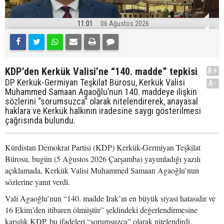
11:01
06 Ağustos 2026
KDP’den Kerkük Valisi’ne “140. madde” tepkisi
A+
DP Kerkük-Germiyan Teşkilat Bürosu, Kerkük Valisi
A-
Muhammed Samaan Agaoğlu’nun 140. maddeye ilişkin
sözlerini “sorumsuzca” olarak nitelendirerek, anayasal
haklara ve Kerkük halkının iradesine saygı gösterilmesi
çağrısında bulundu.
Kürdistan Demokrat Partisi (KDP) Kerkük-Germiyan Teşkilat
Bürosu, bugün (5 Ağustos 2026 Çarşamba) yayımladığı yazılı
açıklamada, Kerkük Valisi Muhammed Samaan Agaoğlu’nun
sözlerine yanıt verdi.
Vali Agaoğlu’nun “140. madde Irak’ın en büyük siyasi hatasıdır ve
16 Ekim’den itibaren ölmüştür” şeklindeki değerlendirmesine
karşılık KDP, bu ifadeleri “sorumsuzca” olarak nitelendirdi.