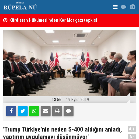
Kürdistan Hükümeti'nden Kor Mor gazı tepkisi
KDP’den Ke
13:56
19 Eylül 2019
'Trump Türkiye'nin neden S-400 aldığını anladı,
A+
yaptırım uygulamayı düşünmüyor'
A-