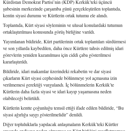
Kürdistan Demokrat Partisi’nin (KDP) Kerkük’teki üçüncü
şubesinin merkezinde çarşamba günü gerçekleştirilen toplantıda,
kentin siyasi durumu ve Kürtlerin ortak tutumu ele alındı.
Toplantıda, Kürt siyasi söyleminin ve ulusal konulardaki tutumun
ortaklaştırılması konusunda görüş birliğine varıldı.
Yayımlanan bildiride, Kürt partilerinin ortak toplantıları sürdürmesi
ve son yıllarda kaybedilen, daha önce Kürtlere tahsis edilmiş idari
görevlerin yeniden kazanılması için ciddi çaba gösterilmesi
kararlaştırıldı.
Bildiride, idari makamlar üzerindeki rekabetin ve dar siyasi
çıkarların Kürt siyasi cephesinde bölünmeye yol açmasına izin
verilmemesi gerektiği vurgulandı. İç bölünmelerin Kerkük’te
Kürtlerin daha fazla siyasi ve idari kayıp yaşamasına neden
olabileceği belirtildi.
Kürtlerin kentte çoğunluğu temsil ettiği ifade edilen bildiride, “Bu
siyasi ağırlığa saygı gösterilmelidir” denildi.
Diğer topluluklarla yapılacak anlaşmaların Kerkük’teki Kürtler
arasında endişeye neden olmaması ve Kürt birliğini zayıflatmaması