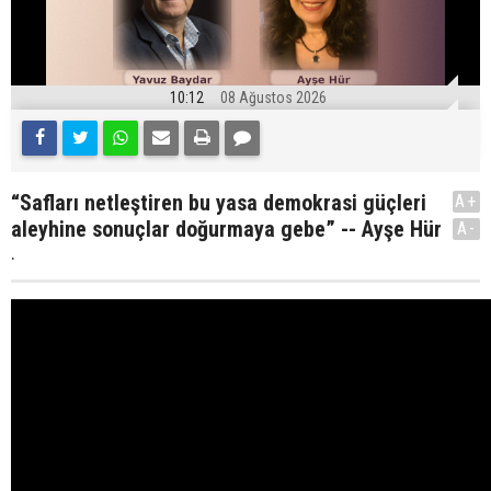
10:12
08 Ağustos 2026
“Safları netleştiren bu yasa demokrasi güçleri
A+
aleyhine sonuçlar doğurmaya gebe” -- Ayşe Hür
A-
.