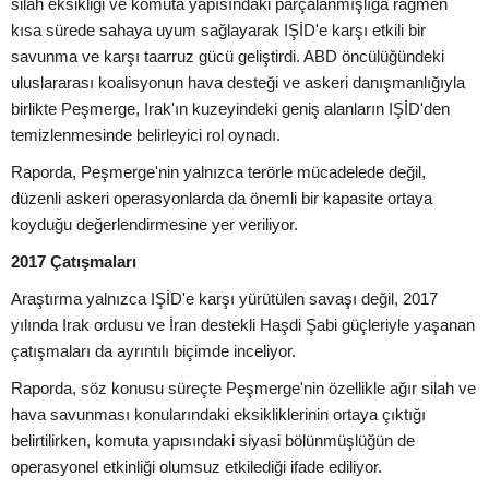
silah eksikliği ve komuta yapısındaki parçalanmışlığa rağmen
kısa sürede sahaya uyum sağlayarak IŞİD'e karşı etkili bir
savunma ve karşı taarruz gücü geliştirdi. ABD öncülüğündeki
uluslararası koalisyonun hava desteği ve askeri danışmanlığıyla
birlikte Peşmerge, Irak'ın kuzeyindeki geniş alanların IŞİD'den
temizlenmesinde belirleyici rol oynadı.
Raporda, Peşmerge'nin yalnızca terörle mücadelede değil,
düzenli askeri operasyonlarda da önemli bir kapasite ortaya
koyduğu değerlendirmesine yer veriliyor.
2017 Çatışmaları
Araştırma yalnızca IŞİD'e karşı yürütülen savaşı değil, 2017
yılında Irak ordusu ve İran destekli Haşdi Şabi güçleriyle yaşanan
çatışmaları da ayrıntılı biçimde inceliyor.
Raporda, söz konusu süreçte Peşmerge'nin özellikle ağır silah ve
hava savunması konularındaki eksikliklerinin ortaya çıktığı
belirtilirken, komuta yapısındaki siyasi bölünmüşlüğün de
operasyonel etkinliği olumsuz etkilediği ifade ediliyor.