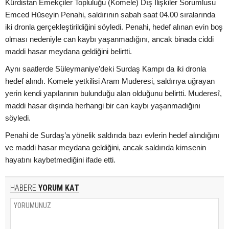
Kürdistan Emekçiler Topluluğu (Komele) Dış İlişkiler Sorumlusu
Emced Hüseyin Penahi, saldırının sabah saat 04.00 sıralarında
iki dronla gerçekleştirildiğini söyledi. Penahi, hedef alınan evin boş
olması nedeniyle can kaybı yaşanmadığını, ancak binada ciddi
maddi hasar meydana geldiğini belirtti.
Aynı saatlerde Süleymaniye’deki Surdaş Kampı da iki dronla
hedef alındı. Komele yetkilisi Aram Muderesi, saldırıya uğrayan
yerin kendi yapılarının bulunduğu alan olduğunu belirtti. Muderesî,
maddi hasar dışında herhangi bir can kaybı yaşanmadığını
söyledi.
Penahi de Surdaş’a yönelik saldırıda bazı evlerin hedef alındığını
ve maddi hasar meydana geldiğini, ancak saldırıda kimsenin
hayatını kaybetmediğini ifade etti.
HABERE
YORUM KAT