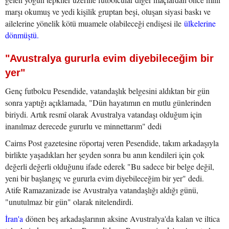
marşı okumuş ve yedi kişilik gruptan beşi, oluşan siyasi baskı ve
ailelerine yönelik kötü muamele olabileceği endişesi ile
ülkelerine
dönmüştü.
"Avustralya gururla evim diyebileceğim bir
yer"
Genç futbolcu Pesendide, vatandaşlık belgesini aldıktan bir gün
sonra yaptığı açıklamada, "Dün hayatımın en mutlu günlerinden
biriydi. Artık resmî olarak Avustralya vatandaşı olduğum için
inanılmaz derecede gururlu ve minnettarım" dedi
Cairns Post gazetesine röportaj veren Pesendide, takım arkadaşıyla
birlikte yaşadıkları her şeyden sonra bu anın kendileri için çok
değerli değerli olduğunu ifade ederek "Bu sadece bir belge değil,
yeni bir başlangıç ve gururla evim diyebileceğim bir yer" dedi.
Atife Ramazanizade ise Avustralya vatandaşlığı aldığı günü,
"unutulmaz bir gün" olarak nitelendirdi.
İran'a
dönen beş arkadaşlarının aksine Avustralya'da kalan ve iltica