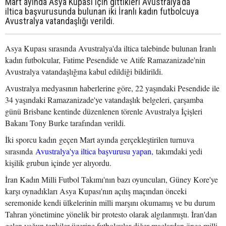
Mart ayında Asya Kupası için gittikleri Avustralya'da
iltica başvurusunda bulunan iki İranlı kadın futbolcuya
Avustralya vatandaşlığı verildi.
Asya Kupası sırasında Avustralya'da iltica talebinde bulunan İranlı
kadın futbolcular, Fatime Pesendide ve Atife Ramazanizade'nin
Avustralya vatandaşlığına kabul edildiği bildirildi.
Avustralya medyasının haberlerine göre, 22 yaşındaki Pesendide ile
34 yaşındaki Ramazanizade'ye vatandaşlık belgeleri, çarşamba
günü Brisbane kentinde düzenlenen törenle Avustralya İçişleri
Bakanı Tony Burke tarafından verildi.
İki sporcu kadın geçen Mart ayında gerçekleştirilen turnuva
sırasında
Avustralya'ya iltica başvurusu yapan,
takımdaki yedi
kişilik grubun içinde yer alıyordu.
İran Kadın Milli Futbol Takımı'nın bazı oyuncuları, Güney Kore'ye
karşı oynadıkları Asya Kupası'nın açılış maçından önceki
seremonide kendi ülkelerinin milli marşını okumamış ve bu durum
Tahran yönetimine yönelik bir protesto olarak algılanmıştı. İran'dan
gelen yoğun tepkiler üzerine futbolcular diğer maçlardan önce milli