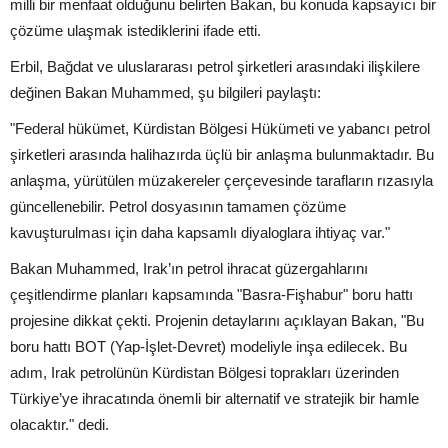
milli bir menfaat olduğunu belirten Bakan, bu konuda kapsayıcı bir
çözüme ulaşmak istediklerini ifade etti.
Erbil, Bağdat ve uluslararası petrol şirketleri arasındaki ilişkilere
değinen Bakan Muhammed, şu bilgileri paylaştı:
"Federal hükümet, Kürdistan Bölgesi Hükümeti ve yabancı petrol
şirketleri arasında halihazırda üçlü bir anlaşma bulunmaktadır. Bu
anlaşma, yürütülen müzakereler çerçevesinde tarafların rızasıyla
güncellenebilir. Petrol dosyasının tamamen çözüme
kavuşturulması için daha kapsamlı diyaloglara ihtiyaç var."
Bakan Muhammed, Irak’ın petrol ihracat güzergahlarını
çeşitlendirme planları kapsamında "Basra-Fişhabur" boru hattı
projesine dikkat çekti. Projenin detaylarını açıklayan Bakan, "Bu
boru hattı BOT (Yap-İşlet-Devret) modeliyle inşa edilecek. Bu
adım, Irak petrolünün Kürdistan Bölgesi toprakları üzerinden
Türkiye’ye ihracatında önemli bir alternatif ve stratejik bir hamle
olacaktır." dedi.