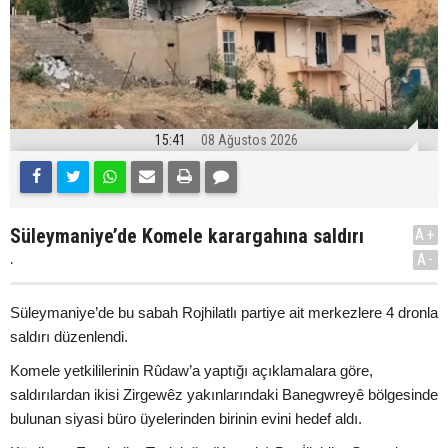
15:41
08 Ağustos 2026
Süleymaniye’de Komele karargahına saldırı
A+
.
A-
Süleymaniye’de bu sabah Rojhilatlı partiye ait merkezlere 4 dronla
saldırı düzenlendi.
Komele yetkililerinin Rûdaw’a yaptığı açıklamalara göre,
saldırılardan ikisi Zirgewêz yakınlarındaki Banegwreyê bölgesinde
bulunan siyasi büro üyelerinden birinin evini hedef aldı.