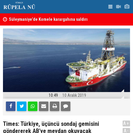
nın
Süleymaniye’de Komele karargahına saldırı
“Safları ne
sonuçlar d
10:49
10 Aralık 2019
Times: Türkiye, üçüncü sondaj gemisini
A+
göndererek AB'ye meydan okuyacak
A-