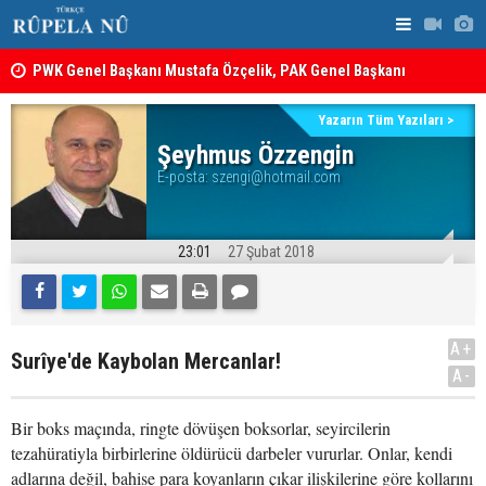
PWK Genel Başkanı Mustafa Özçelik, PAK Genel Başkanı
İran’da Pez
Hüseyin Yezdanpena’nın Oğlu İçin Kendisiyle Görüştü
Yazarın Tüm Yazıları >
12 maddelik çerçeve yasanın tam metni belli oldu: İşte
Şeyhmus Özzengin
E-posta:
szengi@hotmail.com
tam metin!
23:01
27 Şubat 2018
A+
Surîye'de Kaybolan Mercanlar!
A-
Bir boks maçında, ringte dövüşen boksorlar, seyircilerin
tezahüratiyla birbirlerine öldürücü darbeler vururlar. Onlar, kendi
adlarına değil, bahise para koyanların çıkar ilişkilerine göre kollarını