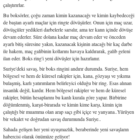
çalıştırırlar.
Bu boksörler, çoğu zaman kimin kazanacağı ve kimin kaybedeceği
de baştan ayarlı maçlar için ringte dövüşürler. Onun için maç uzar,
dövüşçüler yedikleri darbelerle sarsılır, ama ter kann içinde dövüşe
devam ederler. Süre dolana kadar maç devam eder ve önceden
ayarlı bitiş süresine yakın, kazanacak kişinin atacağı bir kaç darbe
ile hakem, maç galibinin kollarını havaya kaldırarak, galib geleni
ilan eder. Boks ring'i yeni dövüşler için hazırlanır.
Suriye'deki savaş, bir boks ringini andırır durumda. Suriye, hem
bölgesel ve hem de küresel rakipler için, kana, gözyaşı ve yıkıma
bulaşmiş, karlı yatırımların belirleyici olduğu bir ring. Esas alınan
insanlık değil, kardır. Hem bölgesel rakipler ve hem de küresel
rakipler, bütün hesaplarını bu kanlı kurala göre yapar. Birbirine
döğümlenmiş, karşıt-birarada ve kimin kime karşı, kimin için
çalıştığı bir muamma olan arap saçı gibi içiçe ve yanyana..Yürüyen
bir vekalet ve doğrudan savaş durumunda Suriye..
Sahada gelişen her yeni uyuşmazlık, beraberinde yeni savaşların
habercisi olarak önümüze geliyor!