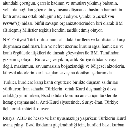
altındaki çocuğun, çaresiz kadının ve umutları yıkılmiş babanın,
yollarda boğulan göçmenin yarasına düşmanca bastıran haraminin
kinli amacina ortak olduğunu teyit ediyor. Çünkü o „
artık son
verme
"(!) nidası, bilfiil savaşın organizatörlerinden biri olarak BM
(Birleşmiş Milletler teşkitı) kendini tasdik etlmiş oluyor.
NATO üyesi Türk ordusunun sahadaki kurdlere ve kurdistan'a karşı
düşmanca saldırıları, kin ve nefret üzerine kurulu işgal hamleleri ve
kanlı örgütlerle ilişkileri de timsah gözyaşları ile BM. Tarafından
gizlenmiş oluyor. Bu savaş ve yıkım, artık Suriye iktidar savaşı
değil, mazlumun, savunmasızın boğazlandığı ve bölgesel aktörlerin,
küresel aktörlerin kar hesapları savaşına dönüşmüş durumda.
Türkler, kurdlere karşı kanlı örgütlerle birlikte düşman saldırıları
yürütüyor. İran sahada, Türklerin ortak Kurd düşmanlığı dava
ortaklığı yürütürken, Esad iktidarı koruma amacı için türkler ile
hesap çatışmasında; Anti-Kurd siyasetinde, Suriye-İran, Türkiye
üçlü ortak mütefik oluyor.
Rusya, ABD ile hesap ve kar uyuşmazlığı yaşarken; Türklerin Kurd
avına çıkışı, Esad iktidarını güçlendirdiği için, kurdleri basıt kurban