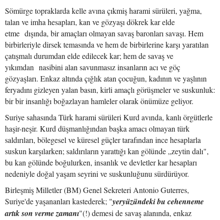
Sömürge topraklarda kelle avına çıkmiş harami sürüleri, yağma,
talan ve imha hesapları, kan ve gözyaşı dökrek kar elde
etme dışında, bir amaçları olmayan savaş baronları savaşı. Hem
birbirleriyle dirsek temasında ve hem de birbirlerine karşı yaratılan
çatışmalı durumdan elde edilecek kar; hem de savaş ve
yıkımdan nasibini alan savunmasız insanların acı ve göç
gözyaşları. Enkaz altında çığlık atan çocuğun, kadının ve yaşlının
feryadını gizleyen yalan basın, kirli amaçlı görüşmeler ve suskunluk:
bir bir insanlığı boğazlayan hamleler olarak önümüze geliyor.
Suriye sahasında Türk harami sürüleri Kurd avında, kanlı örgütlerle
haşir-neşir. Kurd düşmanlığından başka amacı olmayan türk
saldırıları, bölegesel ve küresel güçler tarafından ince hesaplarla
suskun karşılarken; saldırıların yarattığı kan gölünde „zeytin dalı",
bu kan gölünde boğulurken, insanlık ve devletler kar hesapları
nedeniyle doğal yaşam seyrini ve suskunluğunu sürdürüyor.
Birleşmiş Milletler (BM) Genel Sekreteri Antonio Guterres,
Suriye'de yaşananları kastederek; "
yeryüzündeki bu cehenneme
artık son verme zamanı
"(!) demesi de savaş alanında, enkaz