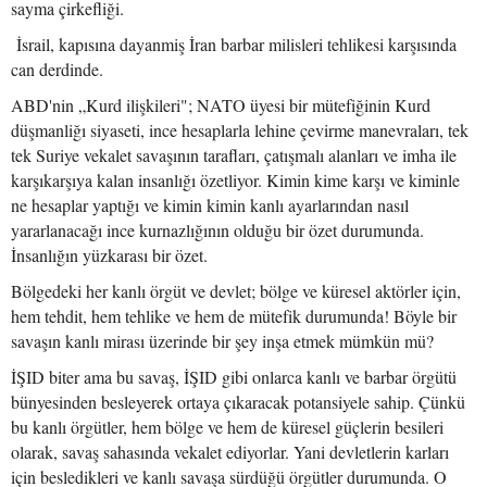
sayma çirkefliği.
İsrail, kapısına dayanmiş İran barbar milisleri tehlikesi karşısında
can derdinde.
ABD'nin „Kurd ilişkileri"; NATO üyesi bir mütefiğinin Kurd
düşmanliğı siyaseti, ince hesaplarla lehine çevirme manevraları, tek
tek Suriye vekalet savaşının tarafları, çatışmalı alanları ve imha ile
karşıkarşıya kalan insanlığı özetliyor. Kimin kime karşı ve kiminle
ne hesaplar yaptığı ve kimin kimin kanlı ayarlarından nasıl
yararlanacağı ince kurnazlığının olduğu bir özet durumunda.
İnsanlığın yüzkarası bir özet.
Bölgedeki her kanlı örgüt ve devlet; bölge ve küresel aktörler için,
hem tehdit, hem tehlike ve hem de mütefik durumunda! Böyle bir
savaşın kanlı mirası üzerinde bir şey inşa etmek mümkün mü?
İŞID biter ama bu savaş, İŞID gibi onlarca kanlı ve barbar örgütü
bünyesinden besleyerek ortaya çıkaracak potansiyele sahip. Çünkü
bu kanlı örgütler, hem bölge ve hem de küresel güçlerin besileri
olarak, savaş sahasında vekalet ediyorlar. Yani devletlerin karları
için besledikleri ve kanlı savaşa sürdüğü örgütler durumunda. O