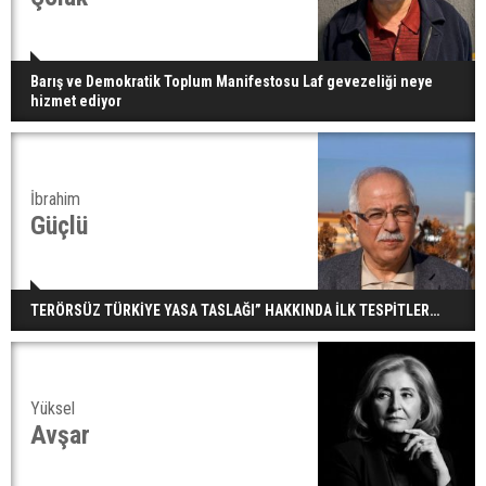
Barış ve Demokratik Toplum Manifestosu Laf gevezeliği neye
hizmet ediyor
İbrahim
Güçlü
TERÖRSÜZ TÜRKİYE YASA TASLAĞI” HAKKINDA İLK TESPİTLER…
Yüksel
Avşar