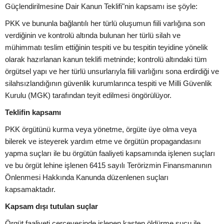
Güçlendirilmesine Dair Kanun Teklifi"nin kapsamı ise şöyle:
PKK ve bununla bağlantılı her türlü oluşumun fiili varlığına son
verdiğinin ve kontrolü altında bulunan her türlü silah ve
mühimmatı teslim ettiğinin tespiti ve bu tespitin teyidine yönelik
olarak hazırlanan kanun teklifi metninde; kontrolü altındaki tüm
örgütsel yapı ve her türlü unsurlarıyla fiili varlığını sona erdirdiği ve
silahsızlandığının güvenlik kurumlarınca tespiti ve Milli Güvenlik
Kurulu (MGK) tarafından teyit edilmesi öngörülüyor.
Teklifin kapsamı
PKK örgütünü kurma veya yönetme, örgüte üye olma veya
bilerek ve isteyerek yardım etme ve örgütün propagandasını
yapma suçları ile bu örgütün faaliyeti kapsamında işlenen suçları
ve bu örgüt lehine işlenen 6415 sayılı Terörizmin Finansmanının
Önlenmesi Hakkında Kanunda düzenlenen suçları
kapsamaktadır.
Kapsam dışı tutulan suçlar
Örgüt faaliyeti çerçevesinde işlenen kasten öldürme suçu ile