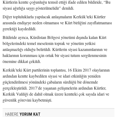
Kürtlerin kentte çoğunluğu temsil ettiği ifade edilen bildiride, “Bu
siyasi ağırlığa saygı gösterilmelidir” denildi.
Diğer topluluklarla yapılacak anlaşmaların Kerkük’teki Kürtler
arasında endişeye neden olmaması ve Kürt birliğini zayıflatmaması
gerektiği kaydedildi.
Bildiride ayrıca, Kürdistan Bölgesi yönetimi dışında kalan Kürt
bölgelerindeki temel meselenin toprak ve yönetim yetkisi
anlaşmazlığı olduğu belirtildi. Kürtlerin siyasi kazanımlarının ve
haklarının korunması için ortak bir siyasi tutum sergilenmesinin
önemine dikkat çekildi.
Kerkük’teki Kürt partilerinin toplantısı, 16 Ekim 2017 olaylarının
ardından kentte kaybedilen siyasi ve idari etkinliğin yeniden
güçlendirilmesi yönündeki çabaların sürdüğü bir dönemde
gerçekleştirildi. 2017’de yaşanan gelişmelerin ardından Kürtler,
Kerkük Valiliği de dahil olmak üzere kentteki çok sayıda idari ve
güvenlik görevini kaybetmişti.
HABERE
YORUM KAT