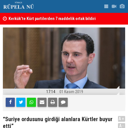
Kerkük’te Kürt partilerden 7 maddelik ortak bildiri
Irak: Silah
17:14
01 Kasım 2019
“Suriye ordusunu girdiği alanlara Kürtler buyur
A+
etti”
A-