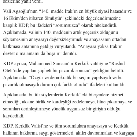
sözlerine yanıt verdi.
Vali Agaoğlu’nun “140. madde Irak’ın en büyük siyasi hatasıdır ve
16 Ekim’den itibaren ölmüştür” şeklindeki değerlendirmesine
karşılık KDP, bu ifadeleri “sorumsuzca” olarak nitelendirdi.
Açıklamada, valinin 140. maddenin artık geçersiz olduğunu
söylemesinin anayasayı değersizleştirmek ve anayasanın ortadan
kalkması anlamına geldiği vurgulandı. “Anayasa yoksa Irak’ın
devlet olma anlamı da boşalır” denildi.
KDP ayrıca, Muhammed Samaan’ın Kerkük valiliğine “Rashid
Oteli’nde yapılan şüpheli bir pazarlık sonucu” geldiğini belirtti.
Açıklamada, “Özgür ve demokratik bir seçim yapılsaydı ve bu
pazarlık olmasaydı durum çok farklı olurdu” ifadeleri kullanıldı.
Açıklamada, bu tür söylemlerin Kerkük’teki bileşenlere hizmet
etmediği, aksine birlik ve kardeşliği zedelemeye, fitne çıkarmaya ve
sorunları derinleştirmeye yönelik uygunsuz bir girişim olduğu
kaydedildi.
KDP, Kerkük Valisi’ne ve tüm sorumlulara anayasaya ve Kerkük
halkının haklarına saygı göstermeleri, akılcı davranmaları ve kargaşa