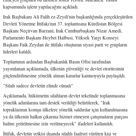
kapsamında işlem yapılacağını açıkladı.
Irak Başbakanı Ali Falih ez-Zeydi'nin başkanlığında gerçekleştirilen
Devleti Yönetme İttifakı'nın 37. toplantısına Kürdistan Bölgesi
Başkanı Neçirvan Barzani, Irak Cumhurbaşkanı Nizar Amedi,
Parlamento Başkanı Heybet Halbusi, Yüksek Yargı Konseyi
Başkanı Faik Zeydan ile ittifakı oluşturan siyasi parti ve grupların
liderleri katıldı.
Toplantının ardından Başbakanlık Basın Ofisi tarafından
yayımlanan açıklamada, ülkenin güvenliği ve devlet otoritesinin
güçlendirilmesine yönelik alınan kararlar kamuoyuyla paylaşıldı.
"Silah sadece devletin elinde olmalı"
Açıklamada, hükümetin silahların devlet tekelinde toplanmasına
yönelik adımlarına tam destek verildiği belirtilerek, "Irak
topraklarının komşu ülkelere yönelik saldırılar için kullanılmasına
ya da ülkenin halkın çıkarına hizmet etmeyen çatışmaların parçası
haline getirilmesine izin verilmeyecek" ifadeleri kullanıldı.
İttifak, devletin yetkisi dışında silahlı faaliyet yürüten kişi ve