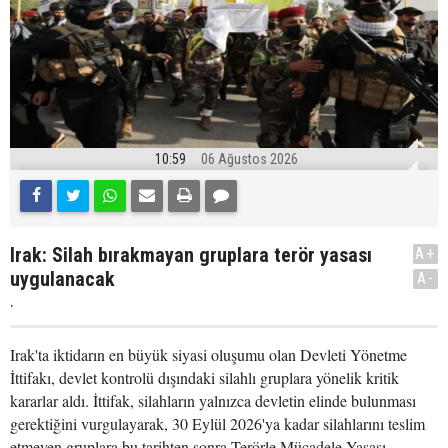
10:59
06 Ağustos 2026
Irak: Silah bırakmayan gruplara terör yasası
A+
uygulanacak
A-
.
Irak'ta iktidarın en büyük siyasi oluşumu olan Devleti Yönetme
İttifakı, devlet kontrolü dışındaki silahlı gruplara yönelik kritik
kararlar aldı. İttifak, silahların yalnızca devletin elinde bulunması
gerektiğini vurgulayarak, 30 Eylül 2026'ya kadar silahlarını teslim
etmeyen gruplara bu tarihten sonra Terörle Mücadele Yasası