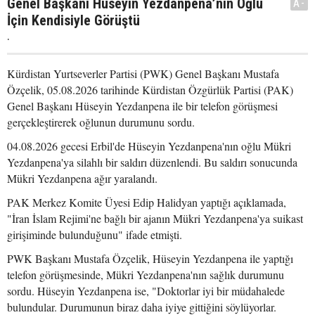
Genel Başkanı Hüseyin Yezdanpena’nın Oğlu
A-
İçin Kendisiyle Görüştü
.
Kürdistan Yurtseverler Partisi (PWK) Genel Başkanı Mustafa
Özçelik, 05.08.2026 tarihinde Kürdistan Özgürlük Partisi (PAK)
Genel Başkanı Hüseyin Yezdanpena ile bir telefon görüşmesi
gerçekleştirerek oğlunun durumunu sordu.
04.08.2026 gecesi Erbil'de Hüseyin Yezdanpena'nın oğlu Mükri
Yezdanpena'ya silahlı bir saldırı düzenlendi. Bu saldırı sonucunda
Mükri Yezdanpena ağır yaralandı.
PAK Merkez Komite Üyesi Edip Halidyan yaptığı açıklamada,
"İran İslam Rejimi'ne bağlı bir ajanın Mükri Yezdanpena'ya suikast
girişiminde bulunduğunu" ifade etmişti.
PWK Başkanı Mustafa Özçelik, Hüseyin Yezdanpena ile yaptığı
telefon görüşmesinde, Mükri Yezdanpena'nın sağlık durumunu
sordu. Hüseyin Yezdanpena ise, "Doktorlar iyi bir müdahalede
bulundular. Durumunun biraz daha iyiye gittiğini söylüyorlar.