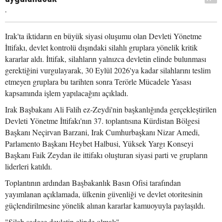
.
Irak'ta iktidarın en büyük siyasi oluşumu olan Devleti Yönetme
İttifakı, devlet kontrolü dışındaki silahlı gruplara yönelik kritik
kararlar aldı. İttifak, silahların yalnızca devletin elinde bulunması
gerektiğini vurgulayarak, 30 Eylül 2026'ya kadar silahlarını teslim
etmeyen gruplara bu tarihten sonra Terörle Mücadele Yasası
kapsamında işlem yapılacağını açıkladı.
Irak Başbakanı Ali Falih ez-Zeydi'nin başkanlığında gerçekleştirilen
Devleti Yönetme İttifakı'nın 37. toplantısına Kürdistan Bölgesi
Başkanı Neçirvan Barzani, Irak Cumhurbaşkanı Nizar Amedi,
Parlamento Başkanı Heybet Halbusi, Yüksek Yargı Konseyi
Başkanı Faik Zeydan ile ittifakı oluşturan siyasi parti ve grupların
liderleri katıldı.
Toplantının ardından Başbakanlık Basın Ofisi tarafından
yayımlanan açıklamada, ülkenin güvenliği ve devlet otoritesinin
güçlendirilmesine yönelik alınan kararlar kamuoyuyla paylaşıldı.
"Silah sadece devletin elinde olmalı"