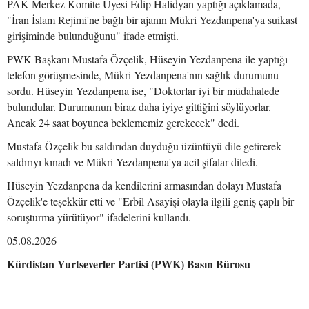
PAK Merkez Komite Üyesi Edip Halidyan yaptığı açıklamada,
"İran İslam Rejimi'ne bağlı bir ajanın Mükri Yezdanpena'ya suikast
girişiminde bulunduğunu" ifade etmişti.
PWK Başkanı Mustafa Özçelik, Hüseyin Yezdanpena ile yaptığı
telefon görüşmesinde, Mükri Yezdanpena'nın sağlık durumunu
sordu. Hüseyin Yezdanpena ise, "Doktorlar iyi bir müdahalede
bulundular. Durumunun biraz daha iyiye gittiğini söylüyorlar.
Ancak 24 saat boyunca beklememiz gerekecek" dedi.
Mustafa Özçelik bu saldırıdan duyduğu üzüntüyü dile getirerek
saldırıyı kınadı ve Mükri Yezdanpena'ya acil şifalar diledi.
Hüseyin Yezdanpena da kendilerini armasından dolayı Mustafa
Özçelik'e teşekkür etti ve "Erbil Asayişi olayla ilgili geniş çaplı bir
soruşturma yürütüyor" ifadelerini kullandı.
05.08.2026
Kürdistan Yurtseverler Partisi (PWK) Basın Bürosu