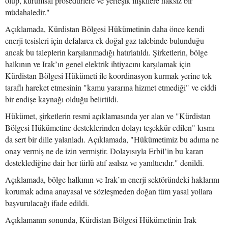
olup, kurumsal prosedürlere ve yerleşik ilişkilere haksız bir
müdahaledir."
Açıklamada, Kürdistan Bölgesi Hükümetinin daha önce kendi
enerji tesisleri için defalarca ek doğal gaz talebinde bulunduğu
ancak bu taleplerin karşılanmadığı hatırlatıldı. Şirketlerin, bölge
halkının ve Irak’ın genel elektrik ihtiyacını karşılamak için
Kürdistan Bölgesi Hükümeti ile koordinasyon kurmak yerine tek
taraflı hareket etmesinin "kamu yararına hizmet etmediği" ve ciddi
bir endişe kaynağı olduğu belirtildi.
Hükümet, şirketlerin resmi açıklamasında yer alan ve "Kürdistan
Bölgesi Hükümetine desteklerinden dolayı teşekkür edilen" kısmı
da sert bir dille yalanladı. Açıklamada, "Hükümetimiz bu adıma ne
onay vermiş ne de izin vermiştir. Dolayısıyla Erbil’in bu kararı
desteklediğine dair her türlü atıf asılsız ve yanıltıcıdır." denildi.
Açıklamada, bölge halkının ve Irak’ın enerji sektöründeki haklarını
korumak adına anayasal ve sözleşmeden doğan tüm yasal yollara
başvurulacağı ifade edildi.
Açıklamanın sonunda, Kürdistan Bölgesi Hükümetinin Irak