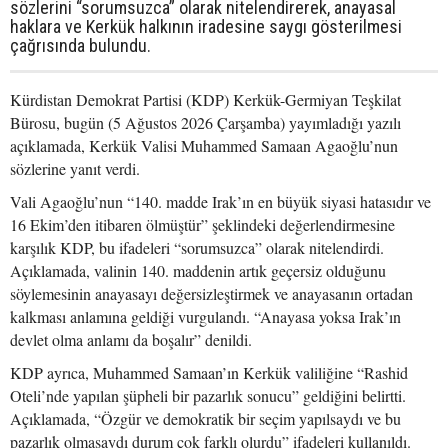
sözlerini “sorumsuzca” olarak nitelendirerek, anayasal
haklara ve Kerkük halkının iradesine saygı gösterilmesi
çağrısında bulundu.
Kürdistan Demokrat Partisi (KDP) Kerkük-Germiyan Teşkilat
Bürosu, bugün (5 Ağustos 2026 Çarşamba) yayımladığı yazılı
açıklamada, Kerkük Valisi Muhammed Samaan Agaoğlu’nun
sözlerine yanıt verdi.
Vali Agaoğlu’nun “140. madde Irak’ın en büyük siyasi hatasıdır ve
16 Ekim’den itibaren ölmüştür” şeklindeki değerlendirmesine
karşılık KDP, bu ifadeleri “sorumsuzca” olarak nitelendirdi.
Açıklamada, valinin 140. maddenin artık geçersiz olduğunu
söylemesinin anayasayı değersizleştirmek ve anayasanın ortadan
kalkması anlamına geldiği vurgulandı. “Anayasa yoksa Irak’ın
devlet olma anlamı da boşalır” denildi.
KDP ayrıca, Muhammed Samaan’ın Kerkük valiliğine “Rashid
Oteli’nde yapılan şüpheli bir pazarlık sonucu” geldiğini belirtti.
Açıklamada, “Özgür ve demokratik bir seçim yapılsaydı ve bu
pazarlık olmasaydı durum çok farklı olurdu” ifadeleri kullanıldı.