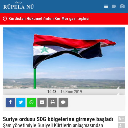
Kürdistan Hükümeti'nden Kor Mor gazı tepkisi
KDP’den Ke
10:43
14 Ekim 2019
Suriye ordusu SDG bölgelerine girmeye başladı
A+
Şam yönetimiyle Suriyeli Kürtlerin anlaşmasından
A-