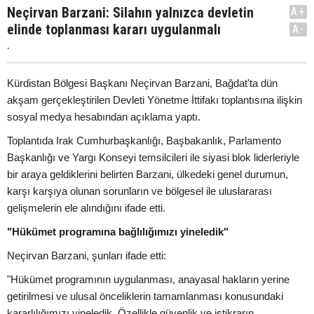
Neçirvan Barzani: Silahın yalnızca devletin
A+
elinde toplanması kararı uygulanmalı
A-
.
Kürdistan Bölgesi Başkanı Neçirvan Barzani, Bağdat'ta dün
akşam gerçekleştirilen Devleti Yönetme İttifakı toplantısına ilişkin
sosyal medya hesabından açıklama yaptı.
Toplantıda Irak Cumhurbaşkanlığı, Başbakanlık, Parlamento
Başkanlığı ve Yargı Konseyi temsilcileri ile siyasi blok liderleriyle
bir araya geldiklerini belirten Barzani, ülkedeki genel durumun,
karşı karşıya olunan sorunların ve bölgesel ile uluslararası
gelişmelerin ele alındığını ifade etti.
"Hükümet programına bağlılığımızı yineledik"
Neçirvan Barzani, şunları ifade etti:
"Hükümet programının uygulanması, anayasal hakların yerine
getirilmesi ve ulusal önceliklerin tamamlanması konusundaki
kararlılığımızı yineledik. Özellikle güvenlik ve istikrarın