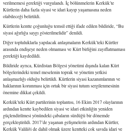
verilmemesi gerektiği vurgulandı. İç bölünmelerin Kerkük’te
Kürtlerin daha fazla siyasi ve idari kayıp yaşamasına neden
olabileceği belirtildi.
Kürtlerin kentte çoğunluğu temsil ettiği ifade edilen bildiride, “Bu
siyasi ağırlığa saygı gösterilmelidir” denildi.
Diğer topluluklarla yapılacak anlaşmaların Kerkük’teki Kürtler
arasında endişeye neden olmaması ve Kürt birliğini zayıflatmaması
gerektiği kaydedildi.
Bildiride ayrıca, Kürdistan Bölgesi yönetimi dışında kalan Kürt
bölgelerindeki temel meselenin toprak ve yönetim yetkisi
anlaşmazlığı olduğu belirtildi. Kürtlerin siyasi kazanımlarının ve
haklarının korunması için ortak bir siyasi tutum sergilenmesinin
önemine dikkat çekildi.
Kerkük’teki Kürt partilerinin toplantısı, 16 Ekim 2017 olaylarının
ardından kentte kaybedilen siyasi ve idari etkinliğin yeniden
güçlendirilmesi yönündeki çabaların sürdüğü bir dönemde
gerçekleştirildi. 2017’de yaşanan gelişmelerin ardından Kürtler,
Kerkük Valiliği de dahil olmak üzere kentteki çok sayıda idari ve