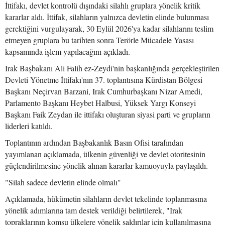
İttifakı, devlet kontrolü dışındaki silahlı gruplara yönelik kritik
kararlar aldı. İttifak, silahların yalnızca devletin elinde bulunması
gerektiğini vurgulayarak, 30 Eylül 2026'ya kadar silahlarını teslim
etmeyen gruplara bu tarihten sonra Terörle Mücadele Yasası
kapsamında işlem yapılacağını açıkladı.
Irak Başbakanı Ali Falih ez-Zeydi'nin başkanlığında gerçekleştirilen
Devleti Yönetme İttifakı'nın 37. toplantısına Kürdistan Bölgesi
Başkanı Neçirvan Barzani, Irak Cumhurbaşkanı Nizar Amedi,
Parlamento Başkanı Heybet Halbusi, Yüksek Yargı Konseyi
Başkanı Faik Zeydan ile ittifakı oluşturan siyasi parti ve grupların
liderleri katıldı.
Toplantının ardından Başbakanlık Basın Ofisi tarafından
yayımlanan açıklamada, ülkenin güvenliği ve devlet otoritesinin
güçlendirilmesine yönelik alınan kararlar kamuoyuyla paylaşıldı.
"Silah sadece devletin elinde olmalı"
Açıklamada, hükümetin silahların devlet tekelinde toplanmasına
yönelik adımlarına tam destek verildiği belirtilerek, "Irak
topraklarının komşu ülkelere yönelik saldırılar için kullanılmasına