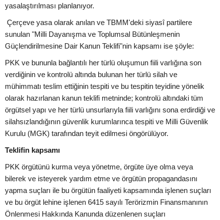
yasalaştırılması planlanıyor.
Çerçeve yasa olarak anılan ve TBMM'deki siyasî partilere
sunulan "Milli Dayanışma ve Toplumsal Bütünleşmenin
Güçlendirilmesine Dair Kanun Teklifi"nin kapsamı ise şöyle:
PKK ve bununla bağlantılı her türlü oluşumun fiili varlığına son
verdiğinin ve kontrolü altında bulunan her türlü silah ve
mühimmatı teslim ettiğinin tespiti ve bu tespitin teyidine yönelik
olarak hazırlanan kanun teklifi metninde; kontrolü altındaki tüm
örgütsel yapı ve her türlü unsurlarıyla fiili varlığını sona erdirdiği ve
silahsızlandığının güvenlik kurumlarınca tespiti ve Milli Güvenlik
Kurulu (MGK) tarafından teyit edilmesi öngörülüyor.
Teklifin kapsamı
PKK örgütünü kurma veya yönetme, örgüte üye olma veya
bilerek ve isteyerek yardım etme ve örgütün propagandasını
yapma suçları ile bu örgütün faaliyeti kapsamında işlenen suçları
ve bu örgüt lehine işlenen 6415 sayılı Terörizmin Finansmanının
Önlenmesi Hakkında Kanunda düzenlenen suçları