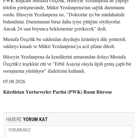
PWK Başkanı Mustafa Özçelik, Hüseyin Yezdanpena ile yaptığı
telefon görüşmesinde, Mükri Yezdanpena'nın sağlık durumunu
sordu. Hüseyin Yezdanpena ise, "Doktorlar iyi bir müdahalede
bulundular. Durumunun biraz daha iyiye gittiğini söylüyorlar.
Ancak 24 saat boyunca beklememiz gerekecek" dedi.
Mustafa Özçelik bu saldırıdan duyduğu üzüntüyü dile getirerek
saldırıyı kınadı ve Mükri Yezdanpena'ya acil şifalar diledi.
Hüseyin Yezdanpena da kendilerini armasından dolayı Mustafa
Özçelik'e teşekkür etti ve "Erbil Asayişi olayla ilgili geniş çaplı bir
soruşturma yürütüyor" ifadelerini kullandı.
05.08.2026
Kürdistan Yurtseverler Partisi (PWK) Basın Bürosu
HABERE
YORUM KAT