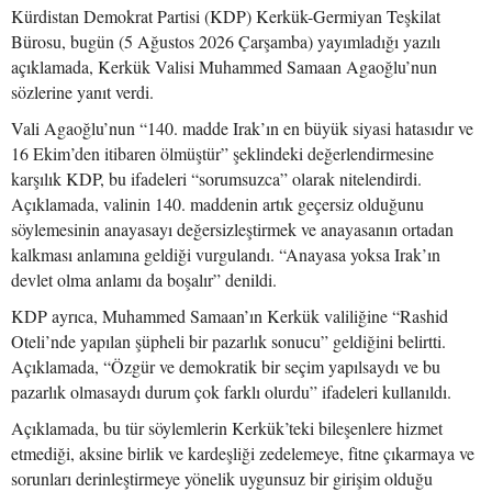
Kürdistan Demokrat Partisi (KDP) Kerkük-Germiyan Teşkilat
Bürosu, bugün (5 Ağustos 2026 Çarşamba) yayımladığı yazılı
açıklamada, Kerkük Valisi Muhammed Samaan Agaoğlu’nun
sözlerine yanıt verdi.
Vali Agaoğlu’nun “140. madde Irak’ın en büyük siyasi hatasıdır ve
16 Ekim’den itibaren ölmüştür” şeklindeki değerlendirmesine
karşılık KDP, bu ifadeleri “sorumsuzca” olarak nitelendirdi.
Açıklamada, valinin 140. maddenin artık geçersiz olduğunu
söylemesinin anayasayı değersizleştirmek ve anayasanın ortadan
kalkması anlamına geldiği vurgulandı. “Anayasa yoksa Irak’ın
devlet olma anlamı da boşalır” denildi.
KDP ayrıca, Muhammed Samaan’ın Kerkük valiliğine “Rashid
Oteli’nde yapılan şüpheli bir pazarlık sonucu” geldiğini belirtti.
Açıklamada, “Özgür ve demokratik bir seçim yapılsaydı ve bu
pazarlık olmasaydı durum çok farklı olurdu” ifadeleri kullanıldı.
Açıklamada, bu tür söylemlerin Kerkük’teki bileşenlere hizmet
etmediği, aksine birlik ve kardeşliği zedelemeye, fitne çıkarmaya ve
sorunları derinleştirmeye yönelik uygunsuz bir girişim olduğu