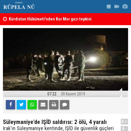
Kürdistan Hükümeti'nden Kor Mor gazı tepkisi
KDP’den Ke
07:22
30 Kasım 2019
Süleymaniye'de IŞİD saldırısı: 2 ölü, 4 yaralı
A+
Irak'ın Süleymaniye kentinde, IŞİD ile güvenlik güçleri
A-