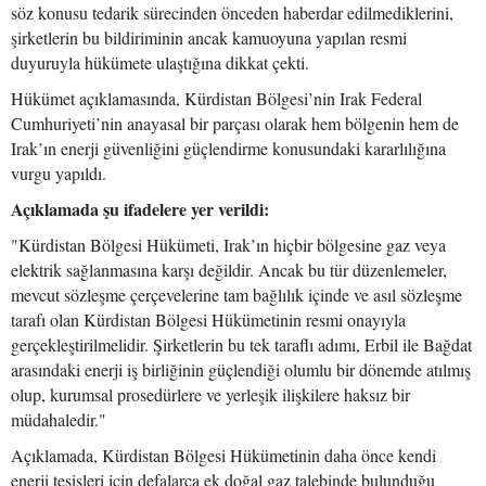
söz konusu tedarik sürecinden önceden haberdar edilmediklerini,
şirketlerin bu bildiriminin ancak kamuoyuna yapılan resmi
duyuruyla hükümete ulaştığına dikkat çekti.
Hükümet açıklamasında, Kürdistan Bölgesi’nin Irak Federal
Cumhuriyeti’nin anayasal bir parçası olarak hem bölgenin hem de
Irak’ın enerji güvenliğini güçlendirme konusundaki kararlılığına
vurgu yapıldı.
Açıklamada şu ifadelere yer verildi:
"Kürdistan Bölgesi Hükümeti, Irak’ın hiçbir bölgesine gaz veya
elektrik sağlanmasına karşı değildir. Ancak bu tür düzenlemeler,
mevcut sözleşme çerçevelerine tam bağlılık içinde ve asıl sözleşme
tarafı olan Kürdistan Bölgesi Hükümetinin resmi onayıyla
gerçekleştirilmelidir. Şirketlerin bu tek taraflı adımı, Erbil ile Bağdat
arasındaki enerji iş birliğinin güçlendiği olumlu bir dönemde atılmış
olup, kurumsal prosedürlere ve yerleşik ilişkilere haksız bir
müdahaledir."
Açıklamada, Kürdistan Bölgesi Hükümetinin daha önce kendi
enerji tesisleri için defalarca ek doğal gaz talebinde bulunduğu