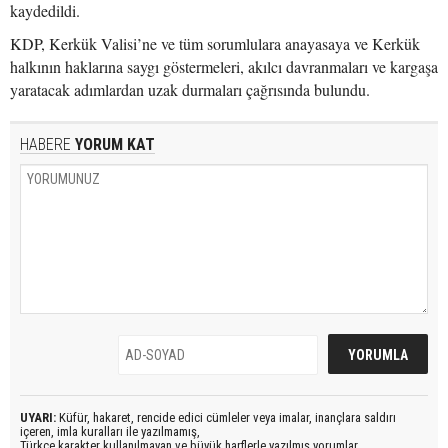
kaydedildi.
KDP, Kerkük Valisi’ne ve tüm sorumlulara anayasaya ve Kerkük
halkının haklarına saygı göstermeleri, akılcı davranmaları ve kargaşa
yaratacak adımlardan uzak durmaları çağrısında bulundu.
HABERE
YORUM KAT
UYARI:
Küfür, hakaret, rencide edici cümleler veya imalar, inançlara saldırı
içeren, imla kuralları ile yazılmamış,
Türkçe karakter kullanılmayan ve büyük harflerle yazılmış yorumlar