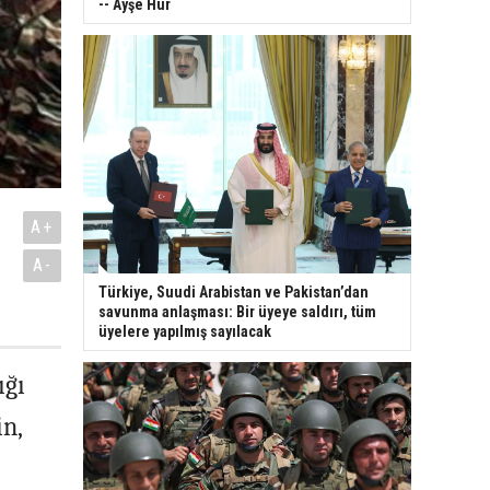
-- Ayşe Hür
A+
A-
Türkiye, Suudi Arabistan ve Pakistan’dan
savunma anlaşması: Bir üyeye saldırı, tüm
üyelere yapılmış sayılacak
ığı
in,