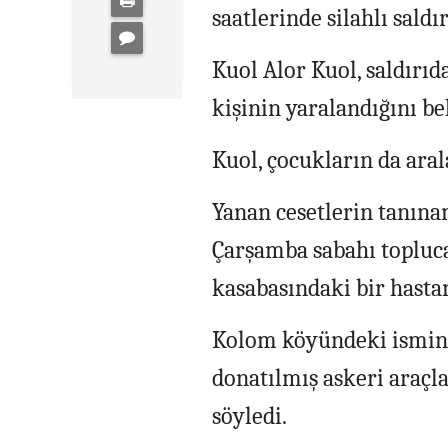
saatlerinde silahlı saldı
Kuol Alor Kuol, saldırıda
kişinin yaralandığını bel
Kuol, çocukların da arala
Yanan cesetlerin tanına
Çarşamba sabahı topluca
kasabasındaki bir hasta
Kolom köyündeki isminin
donatılmış askeri araçla
söyledi.