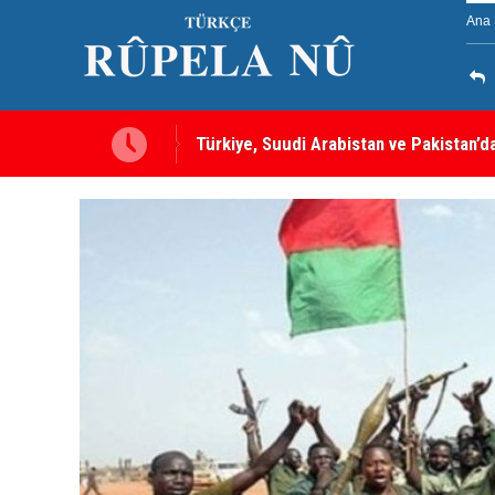
Ana 
a gebe” -- Ayşe Hür
Türkiye, Suudi Arabistan ve Pakistan’d
sayılacak