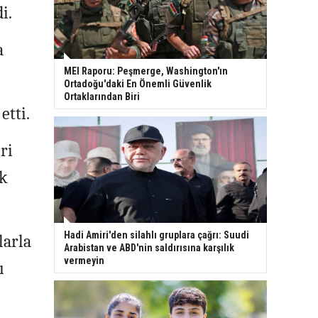
i.
a
MEI Raporu: Peşmerge, Washington'ın
Ortadoğu'daki En Önemli Güvenlik
Ortaklarından Biri
etti.
ri
ok
Hadi Amiri'den silahlı gruplara çağrı: Suudi
larla
Arabistan ve ABD'nin saldırısına karşılık
vermeyin
ı