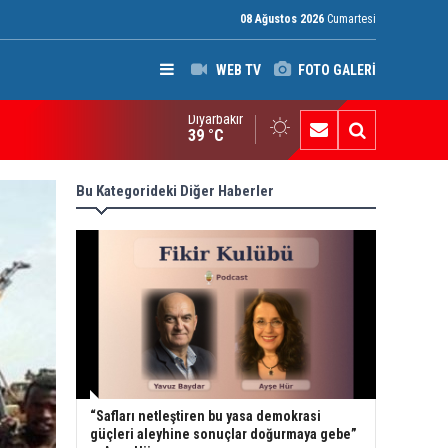
08 Ağustos 2026
Cumartesi
WEB TV
FOTO GALERİ
Diyarbakır
I Raporu: Peşmerge, Washington'ın Ortadoğu'daki En Önemli Güve
39 °C
Bu Kategorideki Diğer Haberler
“Safları netleştiren bu yasa demokrasi
güçleri aleyhine sonuçlar doğurmaya gebe”