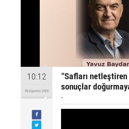
“Safları netleştire
10:12
sonuçlar doğurmaya
08 Ağustos 2026
.