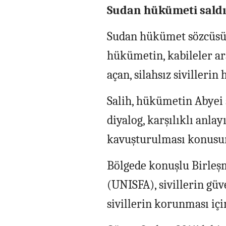
Sudan hükümeti saldır
Sudan hükümet sözcüsü 
hükümetin, kabileler ara
açan, silahsız sivillerin 
Salih, hükümetin Abyei 
diyalog, karşılıklı anla
kavuşturulması konusun
Bölgede konuşlu Birleşm
(UNISFA), sivillerin gü
sivillerin korunması için