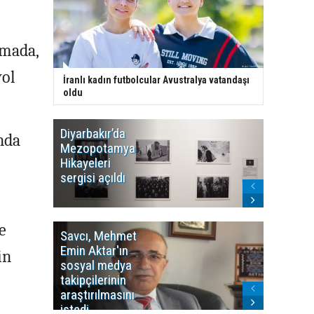
amada,
yol
İranlı kadın futbolcular Avustralya vatandaşı
oldu
Diyarbakır’da
WDR, Kü
nda
Mezopotamya
yayın y
Hikayeleri
Cosmo K
sergisi açıldı
program
sonlandı
e
Savcı, Mehmet
Kürdist
Emin Aktar'ın
Bölgesi 
in
sosyal medya
Washing
takipçilerinin
Gündem
araştırılmasını
ile ilişkil
istedi