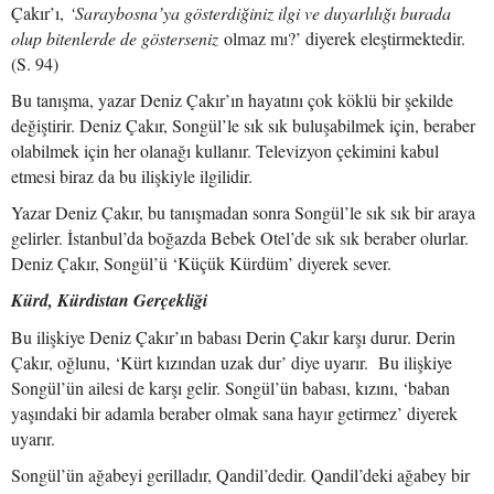
Çakır’ı,
‘Saraybosna’ya gösterdiğiniz ilgi ve duyarlılığı burada
olup bitenlerde de gösterseniz
olmaz mı?’ diyerek eleştirmektedir.
(S. 94)
Bu tanışma, yazar Deniz Çakır’ın hayatını çok köklü bir şekilde
değiştirir. Deniz Çakır, Songül’le sık sık buluşabilmek için, beraber
olabilmek için her olanağı kullanır. Televizyon çekimini kabul
etmesi biraz da bu ilişkiyle ilgilidir.
Yazar Deniz Çakır, bu tanışmadan sonra Songül’le sık sık bir araya
gelirler. İstanbul’da boğazda Bebek Otel’de sık sık beraber olurlar.
Deniz Çakır, Songül’ü ‘Küçük Kürdüm’ diyerek sever.
Kürd, Kürdistan Gerçekliği
Bu ilişkiye Deniz Çakır’ın babası Derin Çakır karşı durur. Derin
Çakır, oğlunu, ‘Kürt kızından uzak dur’ diye uyarır. Bu ilişkiye
Songül’ün ailesi de karşı gelir. Songül’ün babası, kızını, ‘baban
yaşındaki bir adamla beraber olmak sana hayır getirmez’ diyerek
uyarır.
Songül’ün ağabeyi gerilladır, Qandil’dedir. Qandil’deki ağabey bir