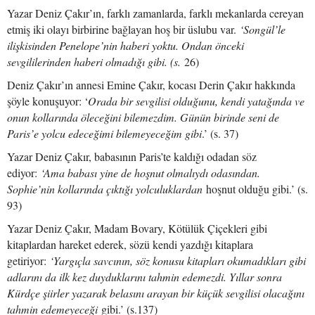
Yazar Deniz Çakır’ın, farklı zamanlarda, farklı mekanlarda cereyan
etmiş iki olayı birbirine bağlayan hoş bir üslubu var.
‘Songül’le
ilişkisinden Penelope’nin haberi yoktu. Ondan önceki
sevgililerinden haberi olmadığı gibi. (s.
26)
Deniz Çakır’ın annesi Emine Çakır, kocası Derin Çakır hakkında
şöyle konuşuyor: ‘
Orada bir sevgilisi olduğunu, kendi yatağında ve
onun kollarında öleceğini bilemezdim. Günün birinde seni de
Paris’e yolcu edeceğimi bilemeyeceğim gibi
.’ (s. 37)
Yazar Deniz Çakır, babasının Paris’te kaldığı odadan söz
ediyor:
‘Ama babası yine de hoşnut olmalıydı odasından.
Sophie’nin kollarında çıktığı yolculuklardan
hoşnut olduğu gibi.’ (s.
93)
Yazar Deniz Çakır, Madam Bovary, Kötülük Çiçekleri gibi
kitaplardan hareket ederek, sözü kendi yazdığı kitaplara
getiriyor:
‘Yargıçla savcının, söz konusu kitapları okumadıkları gibi
adlarını da ilk kez duyduklarını tahmin edemezdi. Yıllar sonra
Kürdçe şiirler yazarak belasını arayan bir küçük sevgilisi olacağını
tahmin edemeyeceği
gibi.’ (s.137)