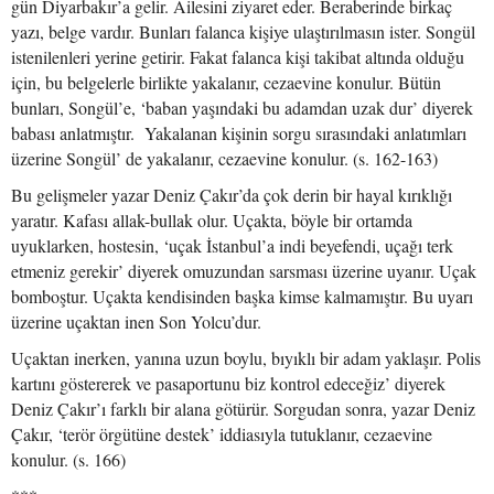
gün Diyarbakır’a gelir. Ailesini ziyaret eder. Beraberinde birkaç
yazı, belge vardır. Bunları falanca kişiye ulaştırılmasın ister. Songül
istenilenleri yerine getirir. Fakat falanca kişi takibat altında olduğu
için, bu belgelerle birlikte yakalanır, cezaevine konulur. Bütün
bunları, Songül’e, ‘baban yaşındaki bu adamdan uzak dur’ diyerek
babası anlatmıştır. Yakalanan kişinin sorgu sırasındaki anlatımları
üzerine Songül’ de yakalanır, cezaevine konulur. (s. 162-163)
Bu gelişmeler yazar Deniz Çakır’da çok derin bir hayal kırıklığı
yaratır. Kafası allak-bullak olur. Uçakta, böyle bir ortamda
uyuklarken, hostesin, ‘uçak İstanbul’a indi beyefendi, uçağı terk
etmeniz gerekir’ diyerek omuzundan sarsması üzerine uyanır. Uçak
bomboştur. Uçakta kendisinden başka kimse kalmamıştır. Bu uyarı
üzerine uçaktan inen Son Yolcu’dur.
Uçaktan inerken, yanına uzun boylu, bıyıklı bir adam yaklaşır. Polis
kartını göstererek ve pasaportunu biz kontrol edeceğiz’ diyerek
Deniz Çakır’ı farklı bir alana götürür. Sorgudan sonra, yazar Deniz
Çakır, ‘terör örgütüne destek’ iddiasıyla tutuklanır, cezaevine
konulur. (s. 166)