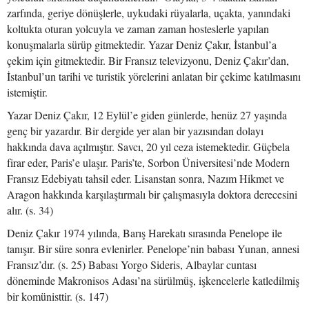
zarfında, geriye dönüşlerle, uykudaki rüyalarla, uçakta, yanındaki
koltukta oturan yolcuyla ve zaman zaman hosteslerle yapılan
konuşmalarla sürüp gitmektedir. Yazar Deniz Çakır, İstanbul’a
çekim için gitmektedir. Bir Fransız televizyonu, Deniz Çakır’dan,
İstanbul’un tarihi ve turistik yörelerini anlatan bir çekime katılmasını
istemiştir.
Yazar Deniz Çakır, 12 Eylül’e giden günlerde, henüz 27 yaşında
genç bir yazardır. Bir dergide yer alan bir yazısından dolayı
hakkında dava açılmıştır. Savcı, 20 yıl ceza istemektedir. Güçbela
firar eder, Paris’e ulaşır. Paris’te, Sorbon Üniversitesi’nde Modern
Fransız Edebiyatı tahsil eder. Lisanstan sonra, Nazım Hikmet ve
Aragon hakkında karşılaştırmalı bir çalışmasıyla doktora derecesini
alır. (s. 34)
Deniz Çakır 1974 yılında, Barış Harekatı sırasında Penelope ile
tanışır. Bir süre sonra evlenirler. Penelope’nin babası Yunan, annesi
Fransız’dır. (s. 25) Babası Yorgo Sideris, Albaylar cuntası
döneminde Makronisos Adası’na sürülmüş, işkencelerle katledilmiş
bir komünisttir. (s. 147)