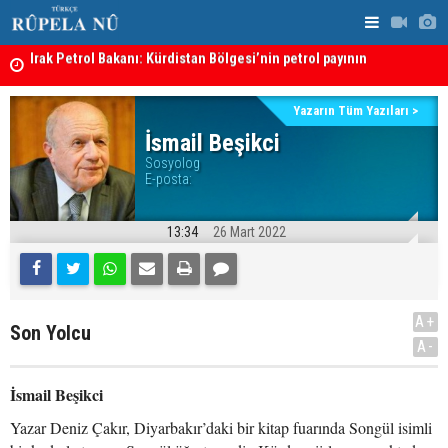
Irak Petrol Bakanı: Kürdistan Bölgesi’nin petrol payının
artırılmasının önünde bir engel yok
“Safları ne
Süleymaniye’de Komele karargahına saldırı
sonuçlar d
Yazarın Tüm Yazıları >
İsmail Beşikci
Sosyolog
E-posta:
13:34
26 Mart 2022
A+
Son Yolcu
A-
İsmail Beşikci
Yazar Deniz Çakır, Diyarbakır’daki bir kitap fuarında Songül isimli