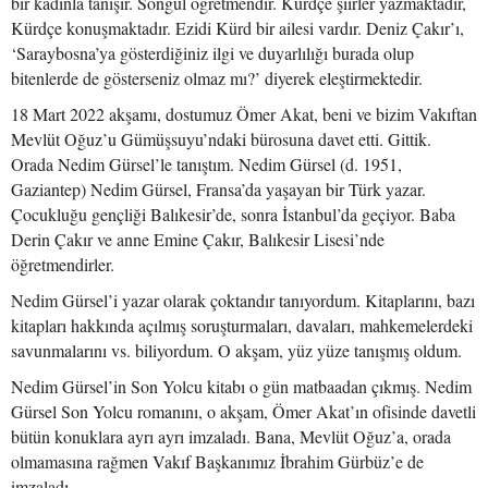
bir kadınla tanışır. Songül öğretmendir. Kürdçe şiirler yazmaktadır,
Kürdçe konuşmaktadır. Ezidi Kürd bir ailesi vardır. Deniz Çakır’ı,
‘Saraybosna’ya gösterdiğiniz ilgi ve duyarlılığı burada olup
bitenlerde de gösterseniz olmaz mı?’ diyerek eleştirmektedir.
18 Mart 2022 akşamı, dostumuz Ömer Akat, beni ve bizim Vakıftan
Mevlüt Oğuz’u Gümüşsuyu’ndaki bürosuna davet etti. Gittik.
Orada Nedim Gürsel’le tanıştım. Nedim Gürsel (d. 1951,
Gaziantep) Nedim Gürsel, Fransa’da yaşayan bir Türk yazar.
Çocukluğu gençliği Balıkesir’de, sonra İstanbul’da geçiyor. Baba
Derin Çakır ve anne Emine Çakır, Balıkesir Lisesi’nde
öğretmendirler.
Nedim Gürsel’i yazar olarak çoktandır tanıyordum. Kitaplarını, bazı
kitapları hakkında açılmış soruşturmaları, davaları, mahkemelerdeki
savunmalarını vs. biliyordum. O akşam, yüz yüze tanışmış oldum.
Nedim Gürsel’in Son Yolcu kitabı o gün matbaadan çıkmış. Nedim
Gürsel Son Yolcu romanını, o akşam, Ömer Akat’ın ofisinde davetli
bütün konuklara ayrı ayrı imzaladı. Bana, Mevlüt Oğuz’a, orada
olmamasına rağmen Vakıf Başkanımız İbrahim Gürbüz’e de
imzaladı.