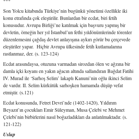
***
Son Yolcu kitabında Türkiye’nin bugünkü yönetimi özellikle iki
konu etrafında çok eleştirilir. Bunlardan bir ecdat, biri fetih
konusudur. Avrupa Birliği’ne katılmak için başvuru yapmış bir
devletin, örneğin her yıl İstanbul’un fethi yıldönümlerinde törenler
düzenlemesini çağdaş devlet anlayışına aykırı görür bu çerçevede
eleştiriler yapar. Hiçbir Avrupa ülkesinde fetih kutlamalarına
rastlanmaz, der. (s. 123-124)
Ecdat arasındaysa, otuzuna varmadan sirozdan ölen ve ağzına bir
damla içki koyanı en yakın ağacın altında sallandıran Bağdat Fatihi
IV. Murad ile ‘Sarhoş Selim’ lakaplı Kanuni’nin oğlu ikinci Selim
de vardır. II. Selim kürkütük sarhoşken hamamda düşüp vefat
etmiştir. (s.121)
Ecdat konusunda, Fetret Devri’nde (1402-1420), Yıldırım
Beyazıt’ın çocukları Emir Süleyman, Musa Çelebi ve Mehmet
Çelebi’nin birbirlerini nasıl boğazladıkları da anlatılmaktadır. (s.
121-122)
Uslup