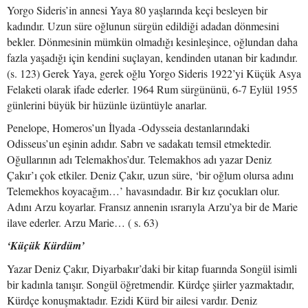
Yorgo Sideris’in annesi Yaya 80 yaşlarında keçi besleyen bir
kadındır. Uzun süre oğlunun sürgün edildiği adadan dönmesini
bekler. Dönmesinin mümkün olmadığı kesinleşince, oğlundan daha
fazla yaşadığı için kendini suçlayan, kendinden utanan bir kadındır.
(s. 123) Gerek Yaya, gerek oğlu Yorgo Sideris 1922’yi Küçük Asya
Felaketi olarak ifade ederler. 1964 Rum sürgününü, 6-7 Eylül 1955
günlerini büyük bir hüzünle üzüntüyle anarlar.
Penelope, Homeros’un İlyada -Odysseia destanlarındaki
Odisseus’un eşinin adıdır. Sabrı ve sadakatı temsil etmektedir.
Oğullarının adı Telemakhos’dur. Telemakhos adı yazar Deniz
Çakır’ı çok etkiler. Deniz Çakır, uzun süre, ‘bir oğlum olursa adını
Telemekhos koyacağım…’ havasındadır. Bir kız çocukları olur.
Adını Arzu koyarlar. Fransız annenin ısrarıyla Arzu’ya bir de Marie
ilave ederler. Arzu Marie… ( s. 63)
‘Küçük Kürdüm’
Yazar Deniz Çakır, Diyarbakır’daki bir kitap fuarında Songül isimli
bir kadınla tanışır. Songül öğretmendir. Kürdçe şiirler yazmaktadır,
Kürdçe konuşmaktadır. Ezidi Kürd bir ailesi vardır. Deniz