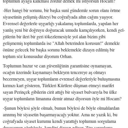
toplumun ayağa kalkması zordur demek mi istiyorsun Hocam?
-Her hangi bir sorunu, bir başka sunî gündemle sorun olanı örtme
siyasetinin gelişmiş düzeyi bu coğrafyada altın cağını yaşıyor.
Evrensel değerlerle uygarlığı yakalamış toplumlarda, yapılan her
yanlış yeni bir doğruyu doğuracak umudu kamçılıyorken, kendi gel-
gitlerin bir ileri bir geri tökezlemesiyle yol alan bizim gibi
gelişmemiş toplumlarda ise ''Allah beterinden korusun!" demekle
önüne gelecek bir başka sorunu beklemekle dizayn edilmiş bir
toplum söz konusudur diyorum Orhan.
Toplumun huzur ve can güvenliğinin garantisine oynamayan,
ocağın üzerinde kaynamayı bekleyen tencereye aş olmayı
becermeyen, uygar toplumların evrensel değerleriyle buluşmasına
kırmızı kart gösteren, Türkleri Kürtlere düşman etmeyi marifet
sayan Perinçek gibilerin cirit attığı bir siyaset bulvarıyla bu ülke
uygar toplumların limanına demir atmaz diyorsun öyle mi Hocam?
-Şunun böylesi şöyle olmalı, bunun böylesi de böyle olmalılardan
arınmış bir siyasetin başarmayacağı yoktur. Ama ne yazık ki, bu
coğrafyada siyaset kurumu kendi yarattığı toplumun sorgulama
duyusunun ağırlığıyla kendini dizayn ediyor. Zira sorgulama