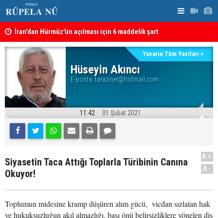
İran'dan Hürmüz'ün açılması için 6 maddelik şart
Irkçı saldı
edildi
Yazarın Tüm Yazıları >
Hüseyin Akıncı
E-posta:
taraziner@hotmail.com
11:42
01 Şubat 2021
A+
Siyasetin Taca Attığı Toplarla Türibinin Canına
A-
Okuyor!
Toplumun midesine kramp düşüren alım gücü, vicdan sızlatan hak
ve hukuksuzluğun akıl almazlığı, başı önü belirsizliklere yönelen diş