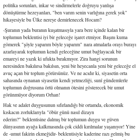
politika sorunları, inkar ve sindirmelerle doğruyu yanlışa
dönüştürme hezeyanları, "ben varım senin varlığına gerek yok"
hikayesiyle bu Ülke nereye demirlenecek Hocam?
-Şuranın yada buranın kuşatmasıyla yara bere içinde kalan bir
toplumun beklentisi iyi bir geleceğe işaret etmiyor. Başını kuma
gömerek "şöyle yaparım böyle yaparım" nara atmalarla orayı burayı
azarlayarak toplumun kendi geleceğine umut bağlayacak bir
emareyi ne yazık ki ufukta bırakmıyor. Zira hangi sorunun
neresinden bakılırsa bakılsın, yeni bir heyecanla yeni bir geleceğe el
avuç açan bir toplum görürsünüz. Ve ne acıdır ki, siyasetin orta
sahasında oynanan siyasetin kendi yetmezliği, sunî gündemlerle
toplumun doğrusuna örtü olmanın ötesini gösterecek bir umut
görünmüyor diyorum Orhan!
Hak ve adalet duygusunun sıfırlandığı bir ortamda, ekonomik
kıskacın zorluklarıyla "öbür günü nasıl dizayn
ederim?" beklentisine dalmış bir toplumun duygu ve güven
dünyasının ayağa kalkmasında çok ciddi kırılmalar yaşanıyor! Yine
de -umut fakirin ekmeğidir- beklentisiyle kaderine razı gelmiş bu