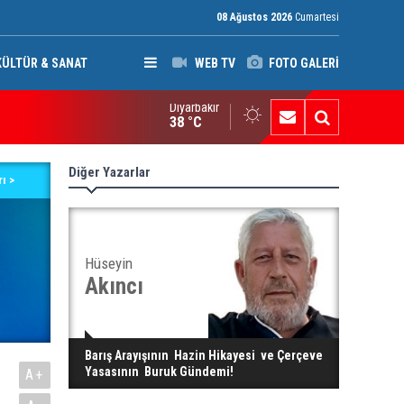
08 Ağustos 2026
Cumartesi
KÜLTÜR & SANAT
WEB TV
FOTO GALERİ
Diyarbakır
rkiye, Suudi Arabistan ve Pakistan’dan savunma anlaşması: Bir üy
38 °C
yılacak
Diğer Yazarlar
ı >
Hüseyin
Akıncı
Barış Arayışının Hazin Hikayesi ve Çerçeve
Yasasının Buruk Gündemi!
A+