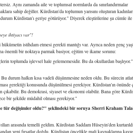
tersiz. Aynı zamanda aile ve toplumsal normlarda da sınırlandırmalar
klara sahip değiller. Kürdistan'da toplumun yarısını oluşturan kadınlar
 durum Kürdistan'ı geriye götürüyor." Diyerek eleştirilerine şu cümle il
eye ihtiyacı var"!
hükümetin istihdam etmesi gerekti mantığı var. Ayrıca neden genç yaş
aha önemli bir noktaya parmak basiyor, eğitim ve ikame sorunu:
lerin toplumda işlevsel hale gelememesidir. Bu da okullardan başlıyor.
i. Bu durum halkın kısa vadeli düşünmesine neden oldu. Bu sürecin atlat
ması gerektiği konusunda düşünülmesi gerekiyor. Kürdistan'ın önünde ç
un çıkabilir. Bu demokrasi, siyaset ve ekonomi olabilir. Bana göre Kürdi
ece bir şekilde müdahil olması gerekiyor."
 tür değişimler oldu?"
şeklindeki bir soruya
Sherri Kraham Tala
lları arasında temelli geldim. Kürdistan Saddam Hüseyin'den kurtarıld
sından yeni fırsatlar doğdu. Kürdistan öncelikle mali kaynaklarına kavu