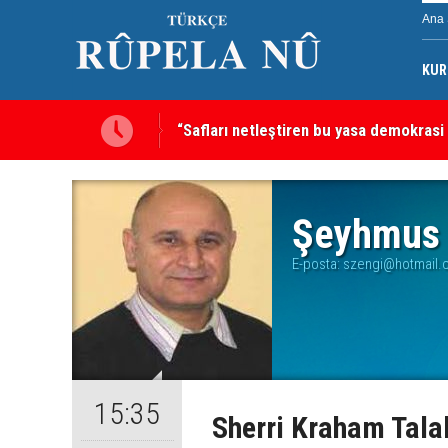
Ana 
KUR
“Safları netleştiren bu yasa demokrasi
Şeyhmus 
E-posta:
szengi@hotmail.
15:35
Sherri Kraham Tala