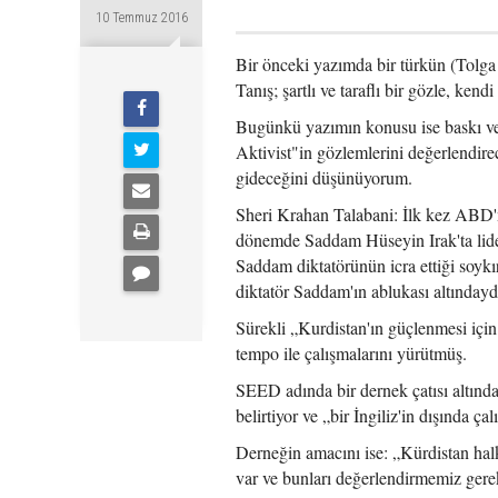
10 Temmuz 2016
Bir önceki yazımda bir türkün (Tolga 
Tanış; şartlı ve taraflı bir gözle, ken
Bugünkü yazımın konusu ise baskı ve 
Aktivist"in gözlemlerini değerlendire
gideceğini düşünüyorum.
Sheri Krahan Talabani: İlk kez ABD'ni
dönemde Saddam Hüseyin Irak'ta lider
Saddam diktatörünün icra ettiği soyk
diktatör Saddam'ın ablukası altındayd
Sürekli „Kurdistan'ın güçlenmesi için
tempo ile çalışmalarını yürütmüş.
SEED adında bir dernek çatısı altında
belirtiyor ve „bir İngiliz'in dışında ça
Derneğin amacını ise: „Kürdistan halkı
var ve bunları değerlendirmemiz gerek