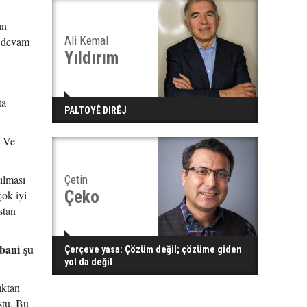
ın
Ali Kemal
e devam
Yıldırım
ta
PALTOYÊ DIRÊJ
" Ve
ılması
Çetin
Çeko
ok iyi
stan
bani
şu
Çerçeve yasa: Çözüm değil; çözüme giden
yol da değil
ıktan
ştu. Bu