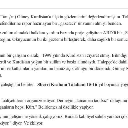
Tanış'ın) Güney Kurdistan'a ilişkin gözlemlerini değerlendirmiştim. To
di efendilerine rapor hazırlayan bir „gazeteci" ünvanını almiştı benden.
zulüm altındaki halklara yardım bazında proje geliştiren ABD'li bir „S
ceğim. Okuyucunun bu iki gözlemi birleştirerek, daha sağlıklı bir sonuc
n bir çalışanı olarak, 1999 yılında Kurdistan'ı ziyaret etmiş. Bilindiği
di ve Kurdistan yoğun bir zulüm ve baskı altındaydı. Halepçe'de dahil
ırım ve katliamların yaralarının henüz açık olduğu bir dönemdı. Güney 
ı.
Sherri Kraham Talabani 15-16
 çalıştığı"nı belirten
yıl boyunca yoğ
 faaliyetülerini organize ediyor. Derneğin „tamamen tarafsız" olduğunu
lışanların hepsi Kürt." Belirlemesini özellikle yapiyor.
nın gelişimine yönelik çalışıyoruz. Burada kabiliyet sahibi yaratıcı çok
iyor." diyor. Ve ekliyor: