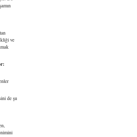
aşamın
tan
kliği ve
olmak
or:
enler
ini de şu
en,
enimini