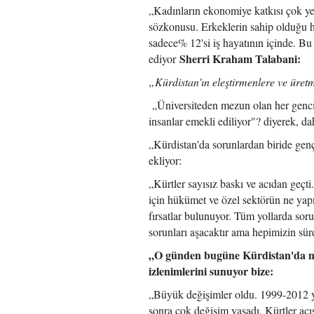
„Kadınların ekonomiye katkısı çok ye
sözkonusu. Erkeklerin sahip olduğu ha
sadece% 12'si iş hayatının içinde. Bu
Sherri Kraham Talabani:
ediyor
„
Kürdistan'ın eleştirmenlere ve üretm
„Üniversiteden mezun olan her genci 
insanlar emekli ediliyor"? diyerek, d
„Kürdistan'da sorunlardan biride genç
ekliyor:
„Kürtler sayısız baskı ve acıdan geçt
için hükümet ve özel sektörün ne yap
fırsatlar bulunuyor. Tüm yollarda sor
sorunları aşacaktır ama hepimizin sür
„O günden bugüne Kürdistan'da ne
izlenimlerini sunuyor bize:
„Büyük değişimler oldu. 1999-2012 yı
sonra çok değişim yaşadı. Kürtler açı