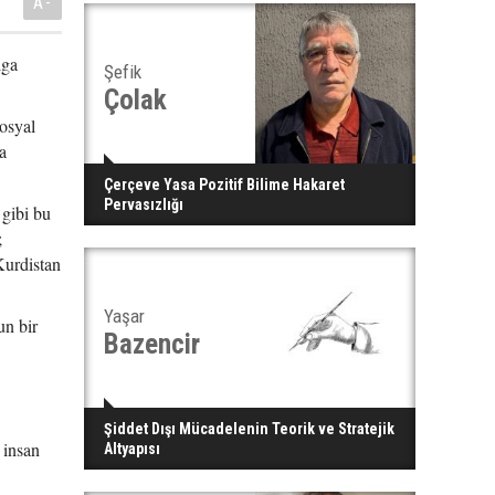
A-
lga
Şefik
Çolak
osyal
a
Çerçeve Yasa Pozitif Bilime Hakaret
Pervasızlığı
 gibi bu
;
Kurdistan
Yaşar
un bir
Bazencir
Şiddet Dışı Mücadelenin Teorik ve Stratejik
 insan
Altyapısı