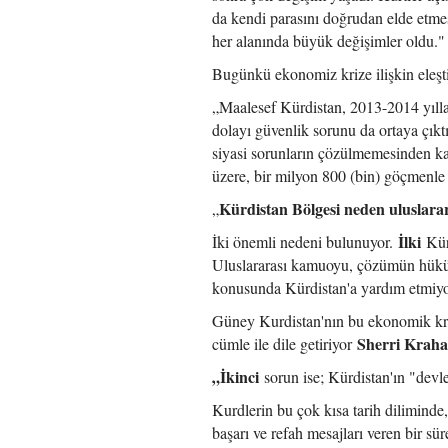
da kendi parasını doğrudan elde etmes
her alanında büyük değişimler oldu."
Bugünkü ekonomiz krize ilişkin eleşti
„Maalesef Kürdistan, 2013-2014 yılla
dolayı güvenlik sorunu da ortaya çıktı
siyasi sorunların çözülmemesinden ka
üzere, bir milyon 800 (bin) göçmenle 
Kürdistan Bölgesi neden uluslara
„
İlki
İki önemli nedeni bulunuyor.
Kür
Uluslararası kamuoyu, çözümün hüküm
konusunda Kürdistan'a yardım etmiyor
Güney Kurdistan'nın bu ekonomik kriz
Sherri Kraha
cümle ile dile getiriyor
„İkinci
sorun ise; Kürdistan'ın "devl
Kurdlerin bu çok kısa tarih diliminde,
başarı ve refah mesajları veren bir sü