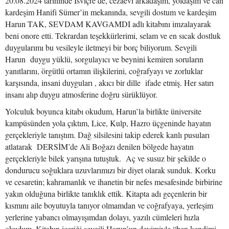
20.08.2024 tarihinde İsviçre’de, cezaevi arkadaşım, yoldaşım ve can
kardeşim Hanifi Sümer’in mekanında, sevgili dostum ve kardeşim
Harun TAK, SEVDAM KAVGAMDI adlı kitabını imzalayarak
beni onore etti. Tekrardan teşekkürlerimi, selam ve en sıcak dostluk
duygularımı bu vesileyle iletmeyi bir borç biliyorum. Sevgili
Harun duygu yüklü, sorgulayıcı ve beynini kemiren soruların
yanıtlarını, örgütlü ortamın ilişkilerini, coğrafyayı ve zorluklar
karşısında, insani duyguları , akıcı bir dille ifade etmiş. Her satırı
insanı alıp duygu atmosferine doğru sürüklüyor.
Yolculuk boyunca kitabı okudum, Harun’la birlikte üniversite
kampüsünden yola çıktım, Lice, Kulp, Hazro üçgeninde hayatın
gerçekleriyle tanıştım. Dağ silsilesini takip ederek kanlı pusuları
atlatarak DERSİM’de Ali Boğazı denilen bölgede hayatın
gerçekleriyle bilek yarışına tutuştuk. Aç ve susuz bir şekilde o
dondurucu soğuklara uzuvlarımızı bir diyet olarak sunduk. Korku
ve cesaretin; kahramanlık ve ihanetin bir nefes mesafesinde birbirine
yakın olduğuna birlikte tanıklık ettik. Kitapta adı geçenlerin bir
kısmını aile boyutuyla tanıyor olmamdan ve coğrafyaya, yerleşim
yerlerine yabancı olmayışımdan dolayı, yazılı cümleleri hızla
okudum. Kitabın içeriği sevgili Harun’un deyimiyle “ben kendimi