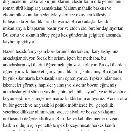
düşüncelerini, öfke ve kırgınlıklarını, eleştirilerini dile getiren anı-
roman türü kitaplar yazmaktalar. Malum mahalle baskısı ve
ekonomik sıkıntılar nedeniyle yeterince okuyucu kitlesiyle
buluşmakta zorlandıklarını biliyoruz. Bu arkadaşlar kendi
imkanlarıyla kitaplarını bastırıyor ve elden ele, birebir dağıtıyorlar.
Bu zorlu ve sıkıntılı süreç çoğu kez gündemin gelgitleri arasında
kaybolup gidiyor.
Bazen tesadüfen yaşam koridorunda ilerlerken, karşılaştığımız
arkadaşlar oluyor. Sıcak bir selam, içten bir merhaba, bu
arkadaşların öykülerini öğrenmek için vesile oluyor. Bu öykülerden
öğreniyoruz ki hareket için yapmadıkları iş kalmamış. Bu uğurda
büyük sıkıntılarla karşılaştıklarını öğreniyoruz. Tıpkı zindanlarda
işkenceler görmüş, hapisler yatmış ve sisteme boyun eğmemiş
arkadaşlar gibi sürece yayılmış bir “rehabilitasyon” ve terbiye etme,
boyun eğdirme süreçlerine maruz kaldıklarını anlıyoruz. Acı da olsa
bu bir gerçek ve ne yazık ki politik tribünlerde bu gerçeklik
yeterince dikkate alınmadan, sadece siyah ve beyaz yaklaşımı
noktasında değerlendiriliyor. Bir öfke ve kabullenmeme rüzgarı
baskın olduğu için genellikle ipek böceği misali herkes kendi