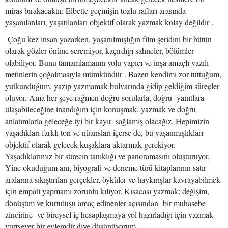
miras bırakacaktır. Elbette geçmişin tozlu rafları arasında
yaşanılanları, yaşatılanları objektif olarak yazmak kolay değildir .
Çoğu kez insan yazarken, yaşanılmışlığın film şeridini bir bütün
olarak gözler önüne seremiyor, kaçırdığı sahneler, bölümler
olabiliyor. Bunu tamamlamanın yolu yapıcı ve inşa amaçlı yazılı
metinlerin çoğalmasıyla mümkündür . Bazen kendimi zor tuttuğum,
yutkunduğum, yazıp yazmamak bulvarında gidip geldiğim süreçler
oluyor. Ama her şeye rağmen doğru sorularla, doğru yanıtlara
ulaşabileceğine inandığım için konuşmak, yazmak ve doğru
anlatımlarla geleceğe iyi bir kayıt sağlamış olacağız. Hepimizin
yaşadıkları farklı ton ve nüansları içerse de, bu yaşanmışlıkları
objektif olarak gelecek kuşaklara aktarmak gerekiyor.
Yaşadıklarımız bir sürecin tanıklığı ve panoramasını oluşturuyor.
Yine okuduğum anı, biyografi ve deneme türü kitaplarının satır
aralarına sıkıştırılan gerçekler, öyküler ve haykırışlar kavrayabilmek
için empati yapmamı zorunlu kılıyor. Kısacası yazmak; değişim,
dönüşüm ve kurtuluşu amaç edinenler açısından bir muhasebe
zincirine ve bireysel iç hesaplaşmaya yol hazırladığı için yazmak
yurtsever bir eylemdir diye düşünüyorum.