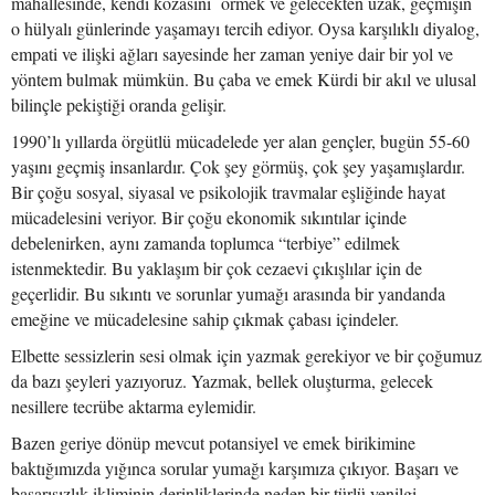
mahallesinde, kendi kozasını örmek ve gelecekten uzak, geçmişin
o hülyalı günlerinde yaşamayı tercih ediyor. Oysa karşılıklı diyalog,
empati ve ilişki ağları sayesinde her zaman yeniye dair bir yol ve
yöntem bulmak mümkün. Bu çaba ve emek Kürdi bir akıl ve ulusal
bilinçle pekiştiği oranda gelişir.
1990’lı yıllarda örgütlü mücadelede yer alan gençler, bugün 55-60
yaşını geçmiş insanlardır. Çok şey görmüş, çok şey yaşamışlardır.
Bir çoğu sosyal, siyasal ve psikolojik travmalar eşliğinde hayat
mücadelesini veriyor. Bir çoğu ekonomik sıkıntılar içinde
debelenirken, aynı zamanda toplumca “terbiye” edilmek
istenmektedir. Bu yaklaşım bir çok cezaevi çıkışlılar için de
geçerlidir. Bu sıkıntı ve sorunlar yumağı arasında bir yandanda
emeğine ve mücadelesine sahip çıkmak çabası içindeler.
Elbette sessizlerin sesi olmak için yazmak gerekiyor ve bir çoğumuz
da bazı şeyleri yazıyoruz. Yazmak, bellek oluşturma, gelecek
nesillere tecrübe aktarma eylemidir.
Bazen geriye dönüp mevcut potansiyel ve emek birikimine
baktığımızda yığınca sorular yumağı karşımıza çıkıyor. Başarı ve
başarısızlık ikliminin derinliklerinde neden bir türlü yenilgi