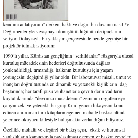
kendimi anlatıyorum” derken, haklı ve doğru bir davanın nasıl Yel
Değirmenleriyle savaşmaya dönüştürüldüğünün de ipuçlarını
veriyor. Dolayısıyla bu yaklaşım çerçevesinde bende geçmişe bir
projektör tutmak istiyorum:
1990‘lı yıllar, Kürdistan gençliğinin “serhildanlar” rüzgarıyla ulusal
kurtuluş mücadelesinin hedefleri doğrultusunda dağlara
yönlendirildiği, tırmandığı, halkının kurtuluşu için yaşam
yörüngesini değiştirdiği yıllar oldu. Bir laboratuvar misali, umut ve
inançları doğrultusunda en dinamik ve yetenekli kişiliklerin dağ
başlarında; her tarafı pusu ve ihanetlerle çevrili derin vadilerin
kuytuluklarında “devrimci mücadelenin” zeminini örgütlemeye
çalışan zeki ve yetenekli bir grup Kürd gencin hikayesini konu
edinen anı-roman türü kitapların egemen mahalle baskısı altında
yeterince okuyucu kitlesiyle buluşmakta zorlandığını biliyoruz.
Özellikle muhalif ve eleştirel bir bakış açısı, eksik ve kurumsal
yanlışlıkların kamuoyuyla paylaşılması egemen ve baskın çevreleri