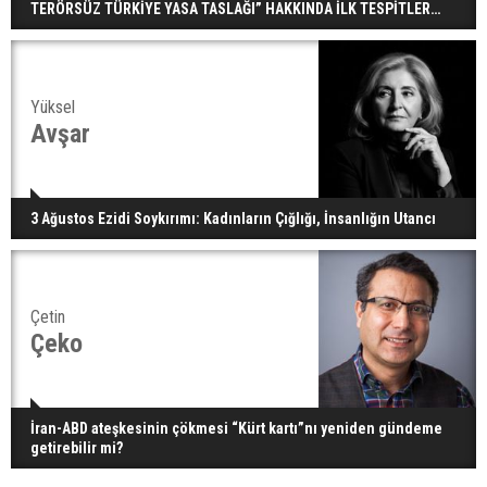
TERÖRSÜZ TÜRKİYE YASA TASLAĞI” HAKKINDA İLK TESPİTLER…
Yüksel
Avşar
3 Ağustos Ezidi Soykırımı: Kadınların Çığlığı, İnsanlığın Utancı
Çetin
Çeko
İran-ABD ateşkesinin çökmesi “Kürt kartı”nı yeniden gündeme
getirebilir mi?