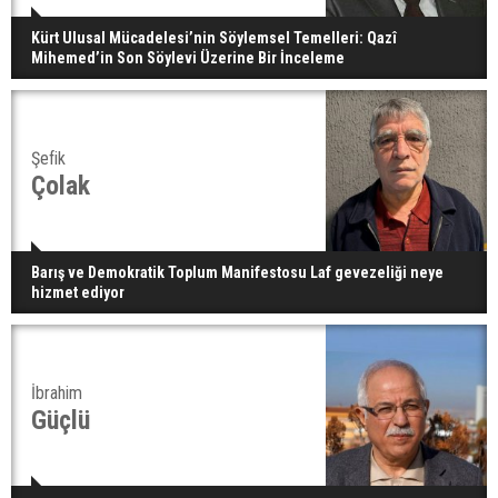
Kürt Ulusal Mücadelesi’nin Söylemsel Temelleri: Qazî
Mihemed’in Son Söylevi Üzerine Bir İnceleme
Şefik
Çolak
Barış ve Demokratik Toplum Manifestosu Laf gevezeliği neye
hizmet ediyor
İbrahim
Güçlü