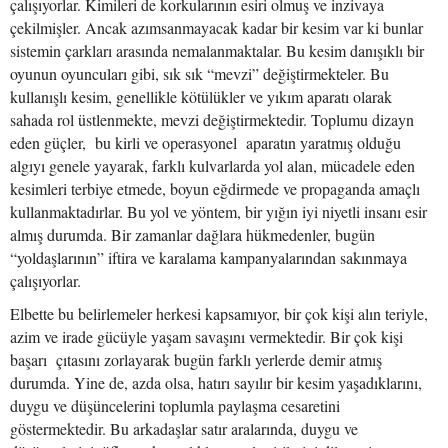
çalışıyorlar. Kimileri de korkularının esiri olmuş ve inzivaya
çekilmişler. Ancak azımsanmayacak kadar bir kesim var ki bunlar
sistemin çarkları arasında nemalanmaktalar. Bu kesim danışıklı bir
oyunun oyuncuları gibi, sık sık “mevzi” değiştirmekteler. Bu
kullanışlı kesim, genellikle kötülükler ve yıkım aparatı olarak
sahada rol üstlenmekte, mevzi değiştirmektedir. Toplumu dizayn
eden güçler, bu kirli ve operasyonel aparatın yaratmış olduğu
algıyı genele yayarak, farklı kulvarlarda yol alan, mücadele eden
kesimleri terbiye etmede, boyun eğdirmede ve propaganda amaçlı
kullanmaktadırlar. Bu yol ve yöntem, bir yığın iyi niyetli insanı esir
almış durumda. Bir zamanlar dağlara hükmedenler, bugün
“yoldaşlarının” iftira ve karalama kampanyalarından sakınmaya
çalışıyorlar.
Elbette bu belirlemeler herkesi kapsamıyor, bir çok kişi alın teriyle,
azim ve irade gücüyle yaşam savaşını vermektedir. Bir çok kişi
başarı çıtasını zorlayarak bugün farklı yerlerde demir atmış
durumda. Yine de, azda olsa, hatırı sayılır bir kesim yaşadıklarını,
duygu ve düşüncelerini toplumla paylaşma cesaretini
göstermektedir. Bu arkadaşlar satır aralarında, duygu ve