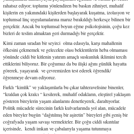
rahatsız ediyor; toplumu yönlendiren bu baskın zihniyet, muhalif
kişilerin en yakınındaki kişilerden başlayarak kuşatma, izolasyon ve
toplumsal linç uygulamalarına maruz bırakıldığı herkesçe bilinen bir
gerçektir. Ancak bu toplumsal boyun eğme psikolojisinin, çoğu kez
bizleri de teslim almaktan geri durmadığı bir gerçektir.
Kimi zaman sıradan bir seyirci olma edasıyla, karşı mahallenin
öfkesini çekmemek ve gelecekte olası beklentilerin heba olmaması
yönünde ciddi bir kitlenin yatırım amaçlı suskunluk iklimini tercih
ettiklerini biliyoruz. Bir çoğumuz da bu ilişki ağını günlük hayatta
görerek, yaşayarak ve çevremizden test ederek öğrendik/
öğrenmeye devam ediyoruz.
Farklı “kimlik” ve yaklaşımlarla bu çıkar tahteravelisine binenler,
“kraldan çok kralcı “ kesilerek, muhalif odakların, eleştirel yaklaşım
gösteren bireylerin yaşam alanlarını denetleyerek, daraltıyorlar.
Politik mücadele sürecinin farklı kulvarlarında yol alan, mücadele
eden bireyler bugün “dağıtılmış bir aşiretin” bireyleri gibi geniş bir
coğrafyada yaşam savaşı vermekteler. Bir çoğu ciddi sıkıntılar
içerisinde, kendi imkan ve çabalarıyla yaşama tutunmaya