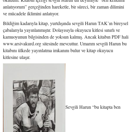
anlatıyorum” gerçeğinden hareketle, bir süreci, bir zaman dilimini
ve mücadele iklimini anlatıyor.
Bildiğim kadarıyla kitap, yurtdışında sevgili Harun TAK’ın bireysel
çabalarıyla yayınlanmıştır. Dolayısıyla okuyucu kitlesi sınırlı ve
kamuoyunun bilgisinden de yoksun kalmış. Ancak kitabın PDF hali
www.arsivakurd.org sitesinde mevcuttur. Umarım sevgili Harun bu
kitabını ülkede yayınlatma imkanını bulur ve kitap okuyucu
kitlesine ulaşır.
Sevgili Harun “bu kitapta ben