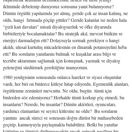
ikliminde debelenip duruyoruz sorusuna yanıt bulamıyoruz?
Dünün örgütlü yapılarında yer almış, geride çok az insan kalmış, ne
oldu, hangi fırtınada göçüp gittiler? Geride kalanlar ise neden hala
“gizli kan davaları” misali diyalogsuzluk ve öfke diyarında
birbirileriyle bocalamaktalar? Bu stratejik akıl, mevcut birikim ve
enerjiyi darmadağın etti? Dolayısıyla sormak gerekiyor o hangi
akıldı, ulusal kurtuluş mücadelesinin en dinamik potansiyelini heba
etti? Bu soruların yanıtlarını bulmak ve kuşaklar arası bilgi ve
tecrübe aktarımını sağlamak için konuşmak, yazmak ve diyalog
geleneğini sürdürmek gerektiğine inanıyorum.
1980 yenilgisinin sonrasında onlarca hareket ve siyasi oluşumlar
vardı, her biri on binlerce kitleye hitap ediyordu. Egemenlik alanları,
örgütlenme zeminleri mevcuttu. Ne oldu, bugün tümü için
binlerden söz edemiyoruz? Herhalde tümü korkup göç etmedi, bu
insanların? Nerede, bu insanlar? Dünün aktörleri, oyuncuları,
yardımcı elamanları ve seyirci kitlesine ne oldu? Bu soruların
yanıtını ancak süreci ve sonrasını doğru dürüst bir muhasebeden
geçirip, kamuoyuyla paylaşmakla bulabiliriz. Belki bu yanıtlar
kötürüm ve ölmüşü diriltmeyecektir ancak gelecek nesillere bir