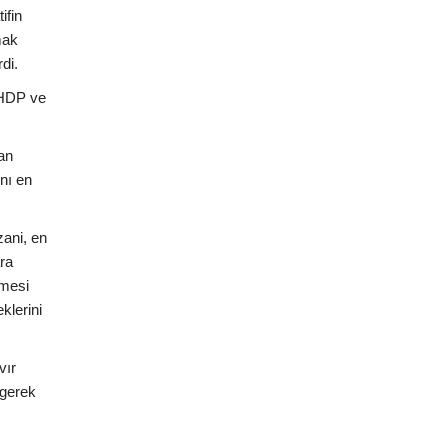
ifin
mak
di.
"HDP ve
an
ını en
zani, en
ra
lmesi
klerini
vır
 gerek