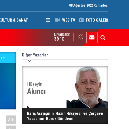
08 Ağustos 2026
Cumartesi
KÜLTÜR & SANAT
WEB TV
FOTO GALERİ
Diyarbakır
afları netleştiren bu yasa demokrasi güçleri aleyhine sonuçlar 
39 °C
Diğer Yazarlar
ı >
Hüseyin
Akıncı
Barış Arayışının Hazin Hikayesi ve Çerçeve
Yasasının Buruk Gündemi!
A+