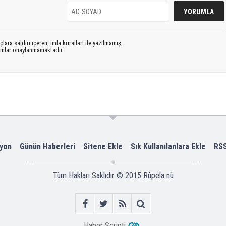
lara saldırı içeren, imla kuralları ile yazılmamış,
rumlar onaylanmamaktadır.
yon
Günün Haberleri
Sitene Ekle
Sık Kullanılanlara Ekle
RS
Tüm Hakları Saklıdır © 2015
Rûpela nû
Haber Scripti