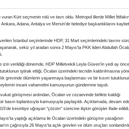
uran Kürt seçmenin rolü ve tavrı oldu. Metropol illerde Millet İttifakı
 Ankara, Adana, Antalya ve Mersin’de belediye başkanlıklarını kayb
erilen İstanbul seçimlerinde HDP, 31 Mart seçimlerindeki tavrını sür
şanarak, sekiz yıl aradan sonra 2 Mayıs’ta PKK lideri Abdullah Öcal
i.
 izin verildiği dönemde, HDP Milletvekili Leyla Güven’in yedi ay önc
tutuklunun iştirak ettiği, Öcalan üzerindeki tecridin kaldırılmasına yöne
çlık grevinde ölümlerin yaşanmaya başlanması ve bir kısım tutuklunun
 eylemin insani vahametini kamuoyunun gündemine taşıdı.
avukat görüşmesi ardından, Öcalan ve cezaevinde birlikte kaldığı
 bir basın toplantısıyla kamuoyuyla paylaşıldı. Açıklamada, devam ede
015’de kesintiye uğrayan “çözüm” sürecine ilişkin görüşler ifade edildi
ayıs’ta yaptığı açıklama ile Öcalan üzerindeki görüşme yasağının
an’ın çağrısıyla 26 Mayıs’ta açlık grevleri ve ölüm oruçları sonlandırıl