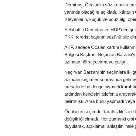
Demirtaş, Öcalan’ın söz konusu mektu
yanında olacağını açıkladı. iktidar
isteyenlerin, küçük ve ucuz algı op
Selahattin Demirtaş ve HDP'den gele
PKK, terörist başının sözünü bile d
AKP, sadece Öcalan kartını kullanm
Bölgesi Başkanı Neçirvan Barzani'yi 
azından nötre çevirmeye çalıştı.
Neçirvan Barzani'nin seçimlere iki g
azından seçimler sonrasında gelme
mesafede bir denge siyaseti kurabili
ardından kendisini telefonla arayara
belirtmişti. Ama bunu yapmadı veya
Öcalan'ın seçimde "tarafsızlık" açı
değişikliği olmadı. Her zamanki gibi 
duyularak, açıklama "anlaşılır" hale ge