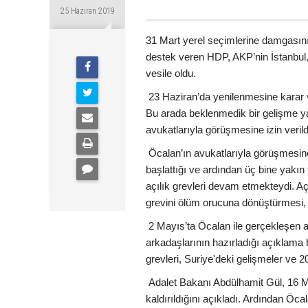
25 Haziran 2019
31 Mart yerel seçimlerine damgasını v
destek veren HDP, AKP’nin İstanbul,
vesile oldu.
23 Haziran’da yenilenmesine karar v
Bu arada beklenmedik bir gelişme ya
avukatlarıyla görüşmesine izin verild
Öcalan’ın avukatlarıyla görüşmesine
başlattığı ve ardından üç bine yakın 
açılık grevleri devam etmekteydi. A
grevini ölüm orucuna dönüştürmesi,
2 Mayıs’ta Öcalan ile gerçekleşen 
arkadaşlarının hazırladığı açıklama
grevleri, Suriye'deki gelişmeler ve 2
Adalet Bakanı Abdülhamit Gül, 16 M
kaldırıldığını açıkladı. Ardından Öcal