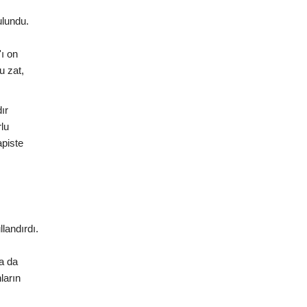
ulundu.
ı on
u zat,
ır
lu
apiste
landırdı.
a da
ların