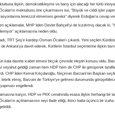
buna ilişkin, demokratikleşme ve barış için alacağı her türlü inisiyat
ın Öcalan’ın mektubunu öne çıkarmasını ise, "Büyük ve ciddi işler yap
erasyonlarına tenezzül etmemesi gerekir" diyerek Erdoğan'a cevap ver
n açıklamalar, MHP lideri Devlet Bahçeli'yi de kızdırmış olacak ki, 
inlemiyor" açıklamasına neden oldu.
adı. TRT Şeş’e kardeşi Osman Öcalan’ı çıkardı. Yeni seçilen Kürdist
de Ankara'ya davet ederek, Kürtlerin İstanbul seçimlerine ilişkin tavr
ün kala davete icabet etmesi birçok çevrede eleştiri konusu oldu. Bar
yi veyahut geldiği zaman hem HDP hem de CHP ile görüşerek tarafla
rdi. CHP lideri Kemal Kılıçdaroğlu, Neçirvan Barzani'nin Başkan seçi
k tebrik etmiş, Barzani de Türkiye'ye gelmesi durumunda görüşebilece
 yapması engellendi.
klamasına karşın, HDP ve PKK cenahında esasa ilişkin herhangi bir ta
Öcalan'ın açıklamasının neyi ifade ettiği, ikinci hatta üçüncü bir izaha
tirildi.