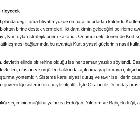
lirleyecek
landa değil, ama fiiliyatta yüzde on barajını ortadan kaldırdı. Kürtle
loktan birine destek vermeleri, iktidara kimin geleceğini belirleme ava
layı, Kürt oyları stratejik önem kazandı. Önümüzdeki dönemde Kürt 
tikleşmesi bağlamında bu avantajı Kürt siyasal güçlerinin nasıl kull
, devletin elinde bir rehine olduğu ise her zaman yazılıp söylendi. Ba
devletleri, ulusları ve örgütleri hakkında açıklama yaptırmaya çalışırla
luşturma yöntemidir. Sisteme karşı siyasi duruş ve tavır ise liderin çap
 ve güvenirliği sisteme direnciyle ölçülür. İşte Öcalan ile Demirtaş aras
ığı seçiminin mağlubu yalnızca Erdoğan, Yıldırım ve Bahçeli değil, a