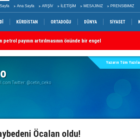
Sayfa
Ana Sayfa
ARŞİV
İLETİŞİM
MESAJINIZ
PRENSIBIMIZ
DÎ
KÜRDİSTAN
ORTADOĞU
DÜNYA
SİYASET
n petrol payının artırılmasının önünde bir engel yok
“S
dırı
Yazarın Tüm Yazılar
ko
.com Twitter: @cetin_ceko
aybedeni Öcalan oldu!