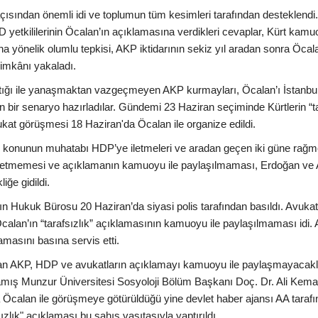
ısından önemli idi ve toplumun tüm kesimleri tarafından desteklendi
YD yetkililerinin Öcalan’ın açıklamasına verdikleri cevaplar, Kürt kam
a yönelik olumlu tepkisi, AKP iktidarının sekiz yıl aradan sonra Öcala
e imkânı yakaladı.
tığı ile yanaşmaktan vazgeçmeyen AKP kurmayları, Öcalan’ı İstanbu
 bir senaryo hazırladılar. Gündemi 23 Haziran seçiminde Kürtlerin “ta
kat görüşmesi 18 Haziran'da Öcalan ile organize edildi.
ı konunun muhatabı HDP’ye iletmeleri ve aradan geçen iki güne rağ
 etmemesi ve açıklamanın kamuoyu ile paylaşılmaması, Erdoğan ve 
iğe gidildi.
rın Hukuk Bürosu 20 Haziran’da siyasi polis tarafından basıldı. Avukatl
calan’ın “tarafsızlık” açıklamasının kamuoyu ile paylaşılmaması idi.
masını basına servis etti.
olan AKP, HDP ve avukatların açıklamayı kamuoyu ile paylaşmayacakl
mış Munzur Üniversitesi Sosyoloji Bölüm Başkanı Doç. Dr. Ali Kem
a Öcalan ile görüşmeye götürüldüğü yine devlet haber ajansı AA taraf
ızlık" açıklaması bu şahıs vasıtasıyla yaptırıldı.