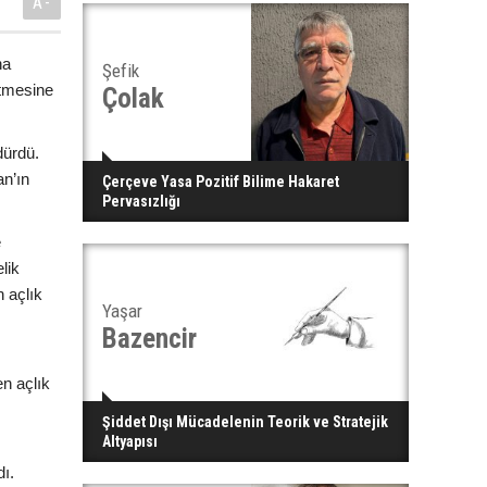
A-
na
Şefik
etmesine
Çolak
dürdü.
an’ın
Çerçeve Yasa Pozitif Bilime Hakaret
Pervasızlığı
e
lik
 açlık
Yaşar
Bazencir
n açlık
.
Şiddet Dışı Mücadelenin Teorik ve Stratejik
Altyapısı
dı.