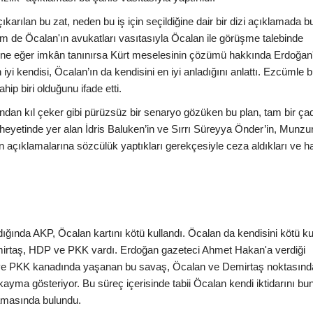
karılan bu zat, neden bu iş için seçildiğine dair bir dizi açıklamada b
em de Öcalan'ın avukatları vasıtasıyla Öcalan ile görüşme talebinde
lerine eğer imkân tanınırsa Kürt meselesinin çözümü hakkında Erdoğan'
iyi kendisi, Öcalan’ın da kendisini en iyi anladığını anlattı. Ezcümle b
p biri olduğunu ifade etti.
ndan kıl çeker gibi pürüzsüz bir senaryo gözüken bu plan, tam bir çad
heyetinde yer alan İdris Baluken’in ve Sırrı Süreyya Önder’in, Munzur
 açıklamalarına sözcülük yaptıkları gerekçesiyle ceza aldıkları ve h
ında AKP, Öcalan kartını kötü kullandı. Öcalan da kendisini kötü kul
mirtaş, HDP ve PKK vardı. Erdoğan gazeteci Ahmet Hakan'a verdiği
 ve PKK kanadında yaşanan bu savaş, Öcalan ve Demirtaş noktasınd
kayma gösteriyor. Bu süreç içerisinde tabii Öcalan kendi iktidarını bun
lamasında bulundu.