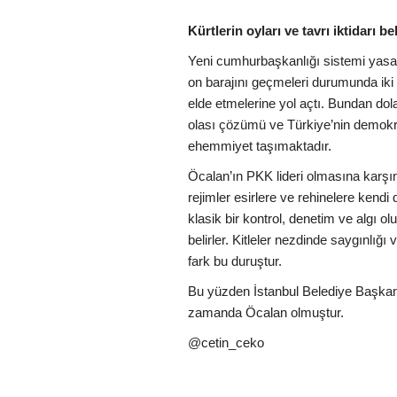
Kürtlerin oyları ve tavrı iktidarı be
Yeni cumhurbaşkanlığı sistemi yasal p
on barajını geçmeleri durumunda iki b
elde etmelerine yol açtı. Bundan do
olası çözümü ve Türkiye’nin demokra
ehemmiyet taşımaktadır.
Öcalan’ın PKK lideri olmasına karşın
rejimler esirlere ve rehinelere kendi 
klasik bir kontrol, denetim ve algı o
belirler. Kitleler nezdinde saygınlığı
fark bu duruştur.
Bu yüzden İstanbul Belediye Başkanl
zamanda Öcalan olmuştur.
@cetin_ceko