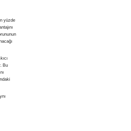
rin yüzde
ntajını
sorununun
anacağı
skıcı
r. Bu
ını
ındaki
ynı