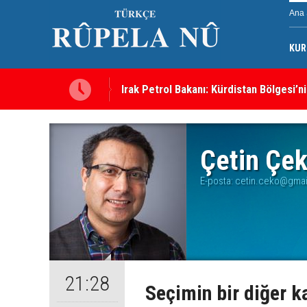
Ana 
KUR
Irak Petrol Bakanı: Kürdistan Bölgesi’ni
Süleymaniye’de Komele karargahına sal
Çetin Çe
E-posta:
cetin.ceko@gmail
21:28
Seçimin bir diğer k