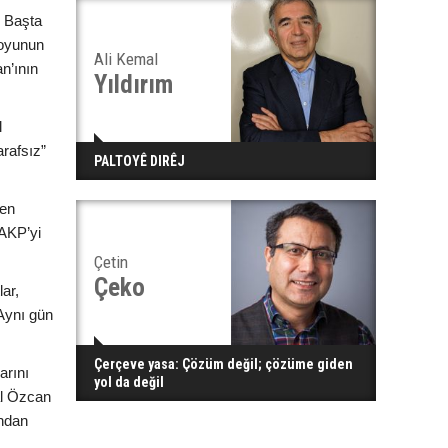
. Başta
uoyunun
Ali Kemal
n’ının
Yıldırım
l
rafsız”
PALTOYÊ DIRÊJ
men
AKP’yi
Çetin
Çeko
ar,
 Aynı gün
Çerçeve yasa: Çözüm değil; çözüme giden
arını
yol da değil
al Özcan
ından