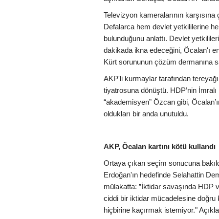
Televizyon kameralarının karşısına çı
Defalarca hem devlet yetkililerine h
bulunduğunu anlattı. Devlet yetkili
dakikada ikna edeceğini, Öcalan'ı en 
Kürt sorununun çözüm dermanına sahi
AKP'li kurmaylar tarafından tereyağı
tiyatrosuna dönüştü. HDP’nin İmralı 
“akademisyen” Özcan gibi, Öcalan’ın
oldukları bir anda unutuldu.
AKP, Öcalan kartını kötü kullandı
Ortaya çıkan seçim sonucuna bakıldığ
Erdoğan'ın hedefinde Selahattin De
mülakatta: ”İktidar savaşında HDP
ciddi bir iktidar mücadelesine doğru 
hiçbirine kaçırmak istemiyor." Açık