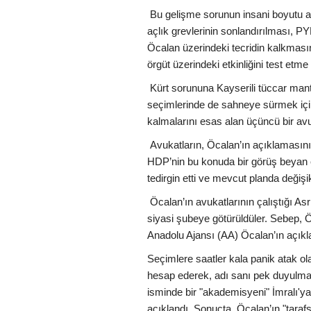
Bu gelişme sorunun insani boyutu aç
açlık grevlerinin sonlandırılması, P
Öcalan üzerindeki tecridin kalkmasın
örgüt üzerindeki etkinliğini test etm
Kürt sorununa Kayserili tüccar man
seçimlerinde de sahneye sürmek için
kalmalarını esas alan üçüncü bir avu
Avukatların, Öcalan’ın açıklamasın
HDP’nin bu konuda bir görüş beyan
tedirgin etti ve mevcut planda değişikl
Öcalan’ın avukatlarının çalıştığı As
siyasi şubeye götürüldüler. Sebep, Ö
Anadolu Ajansı (AA) Öcalan’ın açıkla
Seçimlere saatler kala panik atak 
hesap ederek, adı sanı pek duyulma
isminde bir "akademisyeni" İmralı'y
açıklandı. Sonuçta, Öcalan’ın "tarafs