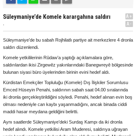
Süleymaniye’de Komele karargahına saldırı
A+
.
A-
Süleymaniye’de bu sabah Rojhilatlı partiye ait merkezlere 4 dronla
saldırı düzenlendi.
Komele yetkililerinin Rûdaw’a yaptığı açıklamalara göre,
saldırılardan ikisi Zirgewêz yakınlarındaki Banegwreyê bölgesinde
bulunan siyasi büro üyelerinden birinin evini hedef aldı.
Kürdistan Emekçiler Topluluğu (Komele) Dış İlişkiler Sorumlusu
Emced Hüseyin Penahi, saldırının sabah saat 04.00 sıralarında
iki dronla gerçekleştirildiğini söyledi. Penahi, hedef alınan evin boş
olması nedeniyle can kaybı yaşanmadığını, ancak binada ciddi
maddi hasar meydana geldiğini belirtti.
Aynı saatlerde Süleymaniye’deki Surdaş Kampı da iki dronla
hedef alındı. Komele yetkilisi Aram Muderesi, saldırıya uğrayan