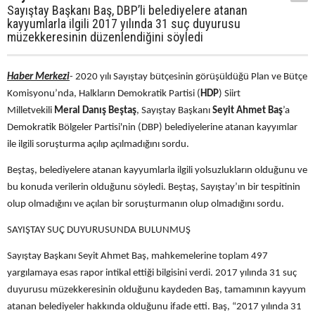
Sayıştay Başkanı Baş, DBP’li belediyelere atanan
kayyumlarla ilgili 2017 yılında 31 suç duyurusu
müzekkeresinin düzenlendiğini söyledi
Haber Merkezi
- 2020 yılı Sayıştay bütçesinin görüşüldüğü Plan ve Bütçe
Komisyonu’nda, Halkların Demokratik Partisi (
HDP
) Siirt
Milletvekili
Meral Danış Beştaş
, Sayıştay Başkanı
Seyit Ahmet Baş
’a
Demokratik Bölgeler Partisi'nin (DBP) belediyelerine atanan kayyımlar
ile ilgili soruşturma açılıp açılmadığını sordu.
Beştaş, belediyelere atanan kayyumlarla ilgili yolsuzlukların olduğunu ve
bu konuda verilerin olduğunu söyledi. Beştaş, Sayıştay’ın bir tespitinin
olup olmadığını ve açılan bir soruşturmanın olup olmadığını sordu.
SAYIŞTAY SUÇ DUYURUSUNDA BULUNMUŞ
Sayıştay Başkanı Seyit Ahmet Baş, mahkemelerine toplam 497
yargılamaya esas rapor intikal ettiği bilgisini verdi. 2017 yılında 31 suç
duyurusu müzekkeresinin olduğunu kaydeden Baş, tamamının kayyum
atanan belediyeler hakkında olduğunu ifade etti. Baş, “2017 yılında 31