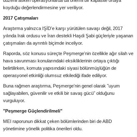
düzenli askeri operasyonlarda da önemli bir kapasite ortaya
koyduğu değerlendirmesine yer veriliyor.
2017 Çatışmaları
Araştırma yalnızca IŞİD'e karşı yürütülen savaşı değil, 2017
yılında Irak ordusu ve İran destekli Haşdi Şabi güçleriyle yaşanan
çatışmaları da ayrıntılı biçimde inceliyor.
Raporda, söz konusu süreçte Peşmerge'nin özellikle ağır silah ve
hava savunması konularındaki eksikliklerinin ortaya çıktığı
belirtilirken, komuta yapısındaki siyasi bölünmüşlüğün de
operasyonel etkinliği olumsuz etkilediği ifade ediliyor.
Buna rağmen araştırma, Peşmerge'nin genel olarak "uyum
sağlayabilen, güvenilir ve etkili bir savaş gücü" olduğunu
vurguluyor.
"Peşmerge Güçlendirilmeli"
MEI raporunun dikkat çeken bölümlerinden biri de ABD
yönetimine yönelik politika önerileri oldu.