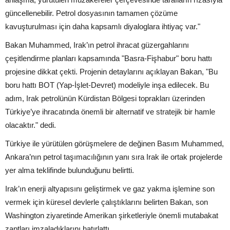
güncellenebilir. Petrol dosyasının tamamen çözüme
kavuşturulması için daha kapsamlı diyaloglara ihtiyaç var."
Bakan Muhammed, Irak’ın petrol ihracat güzergahlarını
çeşitlendirme planları kapsamında "Basra-Fişhabur" boru hattı
projesine dikkat çekti. Projenin detaylarını açıklayan Bakan, "Bu
boru hattı BOT (Yap-İşlet-Devret) modeliyle inşa edilecek. Bu
adım, Irak petrolünün Kürdistan Bölgesi toprakları üzerinden
Türkiye’ye ihracatında önemli bir alternatif ve stratejik bir hamle
olacaktır." dedi.
Türkiye ile yürütülen görüşmelere de değinen Basım Muhammed,
Ankara’nın petrol taşımacılığının yanı sıra Irak ile ortak projelerde
yer alma teklifinde bulunduğunu belirtti.
Irak’ın enerji altyapısını geliştirmek ve gaz yakma işlemine son
vermek için küresel devlerle çalıştıklarını belirten Bakan, son
Washington ziyaretinde Amerikan şirketleriyle önemli mutabakat
zaptları imzaladıklarını hatırlattı.