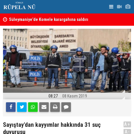
nın
Süleymaniye’de Komele karargahına saldırı
“Safları ne
sonuçlar d
08:27
08 Kasım 2019
Sayıştay'dan kayyımlar hakkında 31 suç
A+
duyurusu
A-