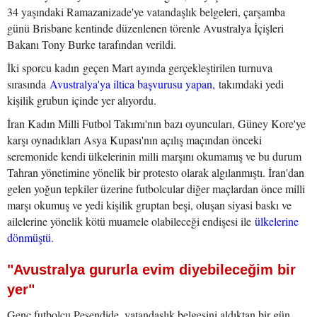
34 yaşındaki Ramazanizade'ye vatandaşlık belgeleri, çarşamba
günü Brisbane kentinde düzenlenen törenle Avustralya İçişleri
Bakanı Tony Burke tarafından verildi.
İki sporcu kadın geçen Mart ayında gerçekleştirilen turnuva
sırasında
Avustralya'ya iltica başvurusu yapan,
takımdaki yedi
kişilik grubun içinde yer alıyordu.
İran Kadın Milli Futbol Takımı'nın bazı oyuncuları, Güney Kore'ye
karşı oynadıkları Asya Kupası'nın açılış maçından önceki
seremonide kendi ülkelerinin milli marşını okumamış ve bu durum
Tahran yönetimine yönelik bir protesto olarak algılanmıştı. İran'dan
gelen yoğun tepkiler üzerine futbolcular diğer maçlardan önce milli
marşı okumuş ve yedi kişilik gruptan beşi, oluşan siyasi baskı ve
ailelerine yönelik kötü muamele olabileceği endişesi ile
ülkelerine
dönmüştü.
"Avustralya gururla evim diyebileceğim bir
yer"
Genç futbolcu Pesendide, vatandaşlık belgesini aldıktan bir gün