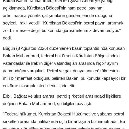
Bakan Basım Muhammed, K24’ten Şivan Cebari’ye yaptığı
açıklamada, Kürdistan Bölgesi’nin ham petrol payının
artırılmasına yönelik çalışmaların gündemlerinde olduğunu
söyledi. Iraklı yetkili, "Kürdistan Bölgesi’nin petrol payını artırmak
zor bir mesele değil; bu konuda görüşmelerimiz devam ediyor."
dedi.
Bugün (8 Ağustos 2026) düzenlenen basın toplantısında konuşan
Bakan Muhammed, federal hükümetin Kürdistan Bölgesi’ndeki
vatandaşlar ile Irak’ın diğer vatandaşları arasında hiçbir ayrım
yapmadığını vurguladı. Petrol ve gaz dosyasının çözülmesinin
milli bir menfaat olduğunu belirten Bakan, bu konuda kapsayıcı bir
çözüme ulaşmak istediklerini ifade etti.
Erbil, Bağdat ve uluslararası petrol şirketleri arasındaki ilişkilere
değinen Bakan Muhammed, şu bilgileri paylaştı:
"Federal hükümet, Kürdistan Bölgesi Hükümeti ve yabancı petrol
şirketleri arasında halihazırda üçlü bir anlaşma bulunmaktadır. Bu
anlaşma, yürütülen müzakereler çerçevesinde tarafların rızasıyla