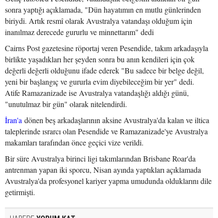
sonra yaptığı açıklamada, "Dün hayatımın en mutlu günlerinden
biriydi. Artık resmî olarak Avustralya vatandaşı olduğum için
inanılmaz derecede gururlu ve minnettarım" dedi
Cairns Post gazetesine röportaj veren Pesendide, takım arkadaşıyla
birlikte yaşadıkları her şeyden sonra bu anın kendileri için çok
değerli değerli olduğunu ifade ederek "Bu sadece bir belge değil,
yeni bir başlangıç ve gururla evim diyebileceğim bir yer" dedi.
Atife Ramazanizade ise Avustralya vatandaşlığı aldığı günü,
"unutulmaz bir gün" olarak nitelendirdi.
İran'a
dönen beş arkadaşlarının aksine Avustralya'da kalan ve iltica
taleplerinde ısrarcı olan Pesendide ve Ramazanizade'ye Avustralya
makamları tarafından önce geçici vize verildi.
Bir süre Avustralya birinci ligi takımlarından Brisbane Roar'da
antrenman yapan iki sporcu, Nisan ayında yaptıkları açıklamada
Avustralya'da profesyonel kariyer yapma umudunda olduklarını dile
getirmişti.