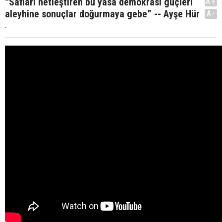
“Safları netleştiren bu yasa demokrasi güçleri
A+
aleyhine sonuçlar doğurmaya gebe” -- Ayşe Hür
A-
.