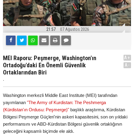
21:57
07 Ağustos 2026
MEI Raporu: Peşmerge, Washington'ın
A+
Ortadoğu'daki En Önemli Güvenlik
A-
Ortaklarından Biri
.
Washington merkezli Middle East Institute (MEI) tarafından
yayımlanan
"The Army of Kurdistan: The Peshmerga
(Kürdistan'ın Ordusu: Peşmerge)"
başlıklı araştırma, Kürdistan
Bölgesi Peşmerge Güçleri'nin askeri kapasitesini, son on yıldaki
performansını ve ABD-Kürdistan Bölgesi güvenlik ortaklığının
geleceğini kapsamlı biçimde ele aldı.