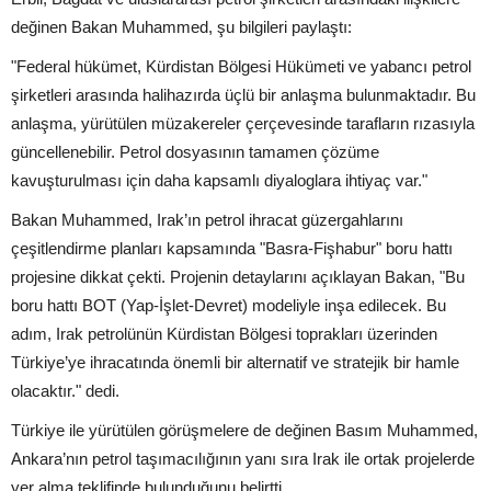
değinen Bakan Muhammed, şu bilgileri paylaştı:
"Federal hükümet, Kürdistan Bölgesi Hükümeti ve yabancı petrol
şirketleri arasında halihazırda üçlü bir anlaşma bulunmaktadır. Bu
anlaşma, yürütülen müzakereler çerçevesinde tarafların rızasıyla
güncellenebilir. Petrol dosyasının tamamen çözüme
kavuşturulması için daha kapsamlı diyaloglara ihtiyaç var."
Bakan Muhammed, Irak’ın petrol ihracat güzergahlarını
çeşitlendirme planları kapsamında "Basra-Fişhabur" boru hattı
projesine dikkat çekti. Projenin detaylarını açıklayan Bakan, "Bu
boru hattı BOT (Yap-İşlet-Devret) modeliyle inşa edilecek. Bu
adım, Irak petrolünün Kürdistan Bölgesi toprakları üzerinden
Türkiye’ye ihracatında önemli bir alternatif ve stratejik bir hamle
olacaktır." dedi.
Türkiye ile yürütülen görüşmelere de değinen Basım Muhammed,
Ankara’nın petrol taşımacılığının yanı sıra Irak ile ortak projelerde
yer alma teklifinde bulunduğunu belirtti.