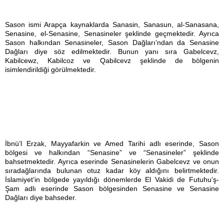
Sason ismi Arapça kaynaklarda Sanasin, Sanasun, al-Sanasana,
Senasine, el-Senasine, Senasineler şeklinde geçmektedir. Ayrıca
Sason halkından Senasineler, Sason Dağları’ndan da Senasine
Dağları diye söz edilmektedir. Bunun yanı sıra Gabelcevz,
Kabilcewz, Kabilcoz ve Qabilcevz şeklinde de bölgenin
isimlendirildiği görülmektedir.
İbnü’l Erzak, Mayyafarkin ve Amed Tarihi adlı eserinde, Sason
bölgesi ve halkından “Senasine” ve “Senasineler” şeklinde
bahsetmektedir. Ayrıca eserinde Senasinelerin Gabelcevz ve onun
sıradağlarında bulunan otuz kadar köy aldığını belirtmektedir.
İslamiyet’in bölgede yayıldığı dönemlerde El Vakidi de Futuhu’ş-
Şam adlı eserinde Sason bölgesinden Senasine ve Senasine
Dağları diye bahseder.