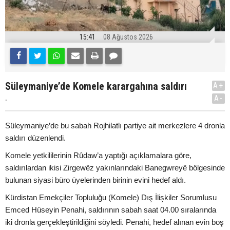
15:41
08 Ağustos 2026
Süleymaniye’de Komele karargahına saldırı
A+
.
A-
Süleymaniye’de bu sabah Rojhilatlı partiye ait merkezlere 4 dronla
saldırı düzenlendi.
Komele yetkililerinin Rûdaw’a yaptığı açıklamalara göre,
saldırılardan ikisi Zirgewêz yakınlarındaki Banegwreyê bölgesinde
bulunan siyasi büro üyelerinden birinin evini hedef aldı.
Kürdistan Emekçiler Topluluğu (Komele) Dış İlişkiler Sorumlusu
Emced Hüseyin Penahi, saldırının sabah saat 04.00 sıralarında
iki dronla gerçekleştirildiğini söyledi. Penahi, hedef alınan evin boş