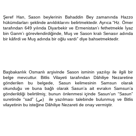
Şeref Han, Sason beylerinin Bahaddin Bey zamanında Hazzo
hükümdarları şeklinde anıldıklarını belirtmektedir. Ayrıca “Hz. Ömer
tarafından 649 yılında Diyarbekir ve Ermenistan’ı fethetmekle İyaz
bin Ganm’ı görevlendirdiğinde, Muş ve Sason kralı Senasır adında
bir kâfirdi ve Muş adında bir oğlu vardı” diye bahsetmektedir.
Başbakanlık Osmanlı arşivinde Sason isminin yazılışı ile ilgili bir
belge mevcuttur. Bitlis Vilayeti tarafından Dâhiliye Nezaretine
gönderilen bu belgede, Sasun kelimesinin Samsun olarak
okunduğu ve buna bağlı olarak Sasun’a ait evrakın Samsun’a
gönderildiği belirtilmiş; bunun önlenmesi içinde Sasun’un “Sasun”
suretinde “sad” (ص) ile yazılması talebinde bulunmuş ve Bitlis
vilayetinin bu isteğine Dâhiliye Nezareti de onay vermiştir.