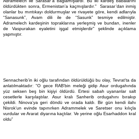
Adramelech ile Sarasar’a bağlamışlardı. Bu iki kardeş babalarını
öldürdükten sonra, Ermenistan’a kaçmışlardır." Sarasar’dan inmiş
olanlar bu mıntıkayı doldurmuşlar ve rivayete göre, kendi adlarıyla
“Sanasunk”, Avam dili ile de “Sasunk” tesmiye edilmiştir.
Adramelech kardeşinin topraklarına yerleşmiş ve bundan, inenler
de Vaspurakan eyaletini işgal etmişlerdir" şeklinde açıklama
yapmıştır.
Sennacherib’in iki oğlu tarafından öldürüldüğü bu olay, Tevrat’ta da
anlatılmaktadır: “O gece RAB'bin meleği gidip Asur ordugahında
yüz seksen beş bin kişiyi öldürdü. Ertesi sabah uyananlar salt
cesetlerle karşılaştılar. Asur kralı Sanherib ordugahını bırakıp
çekildi. Ninova’ya geri döndü ve orada kaldı. Bir gün kendi ilahı
Nisrok’un evinde tapınırken Adrammelek ve Saretser onu kılıçla
vurdular ve Ararat diyarına kaçtılar. Ve yerine oğlu Esarhaddon kral
oldu”