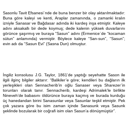
Sasonlu Tavit Efsanesi`nde de buna benzer bir olay aktarılmaktadır:
Buna göre kaleyi ve kenti, Araplar zamanında, o zamanki kralın
izniyle Sanasar ve Bağdasar adında iki kardeş inşa etmiştir. Kaleye
adını aksakallı bir dede koymuş; dede kalenin yüksek duvarlarını
görünce şaşırmış ve buraya “Sasun” adını (Ermenice`de “kocaman
sütun” anlamında) vermiştir. Böylece kaleye “San-sun”, “Sasun”;
evin adı da “Sasun Evi” (Sasna Dun) olmuştur.
İngiliz konsolusu J.G. Taylor, 1861’de yaptığı seyehatte Sason ile
ilgili ilginç bilgiler aktarır: “Balikiler’e göre; kendileri bu dağların ilk
yerleşikleri olan Sennacherib’in oğlu Sanaser veya Sharezer’in
torunları olarak tanır. Sennacherib, kardeşi Adrimalek’le birlikte
Nineveh’de babasını öldürünce buraya kaçmış ve burada kurduğu
üç hanedandan birini Sanasunlar veya Sasunlar teşkil etmiştir. Pek
çok yazara göre bu isim zaman içinde Sanasunk veya Sasunk
şeklinde bozularak bir coğrafi isim olan Sasun’a dönüşmüştür”.