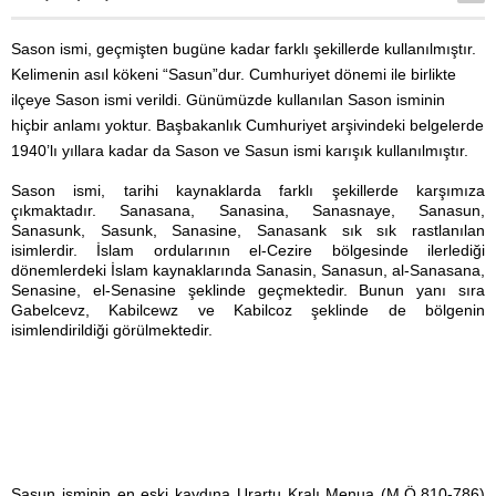
Sason ismi, geçmişten bugüne kadar farklı şekillerde kullanılmıştır.
Kelimenin asıl kökeni “Sasun”dur. Cumhuriyet dönemi ile birlikte
ilçeye Sason ismi verildi. Günümüzde kullanılan Sason isminin
hiçbir anlamı yoktur. Başbakanlık Cumhuriyet arşivindeki belgelerde
1940’lı yıllara kadar da Sason ve Sasun ismi karışık kullanılmıştır.
Sason ismi, tarihi kaynaklarda farklı şekillerde karşımıza
çıkmaktadır. Sanasana, Sanasina, Sanasnaye, Sanasun,
Sanasunk, Sasunk, Sanasine, Sanasank sık sık rastlanılan
isimlerdir. İslam ordularının el-Cezire bölgesinde ilerlediği
dönemlerdeki İslam kaynaklarında Sanasin, Sanasun, al-Sanasana,
Senasine, el-Senasine şeklinde geçmektedir. Bunun yanı sıra
Gabelcevz, Kabilcewz ve Kabilcoz şeklinde de bölgenin
isimlendirildiği görülmektedir.
Sasun isminin en eski kaydına Urartu Kralı Menua (M.Ö.810-786)