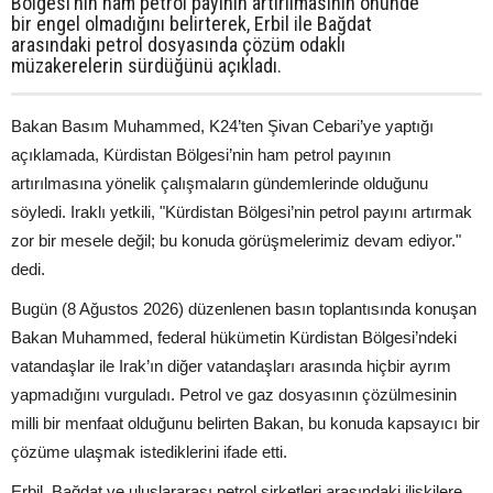
Bölgesi’nin ham petrol payının artırılmasının önünde
bir engel olmadığını belirterek, Erbil ile Bağdat
arasındaki petrol dosyasında çözüm odaklı
müzakerelerin sürdüğünü açıkladı.
Bakan Basım Muhammed, K24’ten Şivan Cebari’ye yaptığı
açıklamada, Kürdistan Bölgesi’nin ham petrol payının
artırılmasına yönelik çalışmaların gündemlerinde olduğunu
söyledi. Iraklı yetkili, "Kürdistan Bölgesi’nin petrol payını artırmak
zor bir mesele değil; bu konuda görüşmelerimiz devam ediyor."
dedi.
Bugün (8 Ağustos 2026) düzenlenen basın toplantısında konuşan
Bakan Muhammed, federal hükümetin Kürdistan Bölgesi’ndeki
vatandaşlar ile Irak’ın diğer vatandaşları arasında hiçbir ayrım
yapmadığını vurguladı. Petrol ve gaz dosyasının çözülmesinin
milli bir menfaat olduğunu belirten Bakan, bu konuda kapsayıcı bir
çözüme ulaşmak istediklerini ifade etti.
Erbil, Bağdat ve uluslararası petrol şirketleri arasındaki ilişkilere