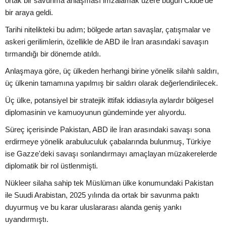
ortak bir savunma anlaşması imzalamak üzere bugün Cidde'de
bir araya geldi.
Tarihi nitelikteki bu adım; bölgede artan savaşlar, çatışmalar ve
askeri gerilimlerin, özellikle de ABD ile İran arasındaki savaşın
tırmandığı bir dönemde atıldı.
Anlaşmaya göre, üç ülkeden herhangi birine yönelik silahlı saldırı,
üç ülkenin tamamına yapılmış bir saldırı olarak değerlendirilecek.
Üç ülke, potansiyel bir stratejik ittifak iddiasıyla aylardır bölgesel
diplomasinin ve kamuoyunun gündeminde yer alıyordu.
Süreç içerisinde Pakistan, ABD ile İran arasındaki savaşı sona
erdirmeye yönelik arabuluculuk çabalarında bulunmuş, Türkiye
ise Gazze'deki savaşı sonlandırmayı amaçlayan müzakerelerde
diplomatik bir rol üstlenmişti.
Nükleer silaha sahip tek Müslüman ülke konumundaki Pakistan
ile Suudi Arabistan, 2025 yılında da ortak bir savunma paktı
duyurmuş ve bu karar uluslararası alanda geniş yankı
uyandırmıştı.