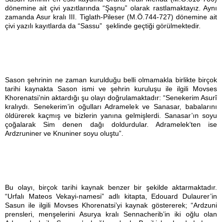
dönemine ait çivi yazıtlarında “Şaşnu” olarak rastlamaktayız. Aynı
zamanda Asur kralı III. Tiglath-Pileser (M.Ö.744-727) dönemine ait
çivi yazılı kayıtlarda da “Sassu” şeklinde geçtiği görülmektedir.
Sason şehrinin ne zaman kurulduğu belli olmamakla birlikte birçok
tarihi kaynakta Sason ismi ve şehrin kuruluşu ile ilgili Movses
Khorenatsi’nin aktardığı şu olayı doğrulamaktadır: “Senekerim Asurî
kralıydı. Senekerim’in oğulları Adramelek ve Sanasar, babalarını
öldürerek kaçmış ve bizlerin yanına gelmişlerdi. Sanasar’ın soyu
çoğalarak Sim denen dağı doldurdular. Adramelek’ten ise
Ardzruniner ve Knuniner soyu oluştu”.
Bu olayı, birçok tarihi kaynak benzer bir şekilde aktarmaktadır.
“Urfalı Mateos Vekayi-namesi” adlı kitapta, Edouard Dulaurer’in
Sasun ile ilgili Movses Khorenatsi’yi kaynak göstererek; “Ardzuni
prensleri, menşelerini Asurya kralı Sennacherib’in iki oğlu olan