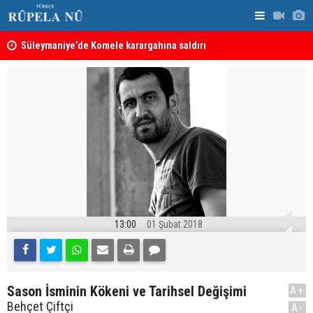
nın
Süleymaniye’de Komele karargahına saldırı
“Safları ne
sonuçlar d
13:00
01 Şubat 2018
Sason İsminin Kökeni ve Tarihsel Değişimi
A+
Behçet Çiftçi
A-