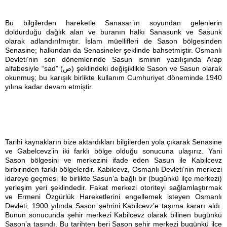
Bu bilgilerden hareketle Sanasar’ın soyundan gelenlerin
doldurduğu dağlık alan ve buranın halkı Sanasunk ve Sasunk
olarak adlandırılmıştır. İslam müellifleri de Sason bölgesinden
Senasine; halkından da Senasineler şeklinde bahsetmiştir. Osmanlı
Devleti’nin son dönemlerinde Sasun isminin yazılışında Arap
alfabesiyle “sad” (ص) şeklindeki değişiklikle Sason ve Sasun olarak
okunmuş; bu karışık birlikte kullanım Cumhuriyet döneminde 1940
yılına kadar devam etmiştir.
Tarihi kaynakların bize aktardıkları bilgilerden yola çıkarak Senasine
ve Gabelcevz’in iki farklı bölge olduğu sonucuna ulaşırız. Yani
Sason bölgesini ve merkezini ifade eden Sasun ile Kabilcevz
birbirinden farklı bölgelerdir. Kabilcevz, Osmanlı Devleti’nin merkezi
idareye geçmesi ile birlikte Sasun’a bağlı bir (bugünkü ilçe merkezi)
yerleşim yeri şeklindedir. Fakat merkezi otoriteyi sağlamlaştırmak
ve Ermeni Özgürlük Hareketlerini engellemek isteyen Osmanlı
Devleti, 1900 yılında Sason şehrini Kabilcevz’e taşıma kararı aldı.
Bunun sonucunda şehir merkezi Kabilcevz olarak bilinen bugünkü
Sason’a taşındı. Bu tarihten beri Sason şehir merkezi bugünkü ilçe