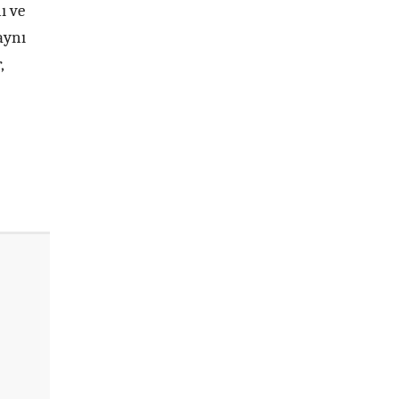
ı ve
aynı
,