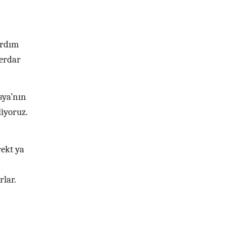
ardım
berdar
sya’nın
iyoruz.
rekt ya
rlar.