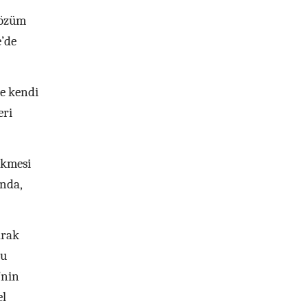
 çözüm
e’de
ce kendi
eri
ekmesi
ında,
arak
ğu
’nin
el