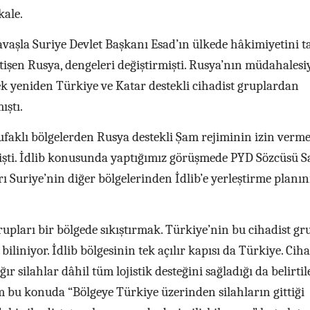
kale.
savaşla Suriye Devlet Başkanı Esad’ın ülkede hâkimiyetini 
işen Rusya, dengeleri değiştirmişti. Rusya’nın müdahalesi
tek yeniden Türkiye ve Katar destekli cihadist gruplardan
mıştı.
 ufaklı bölgelerden Rusya destekli Şam rejiminin izin verme
lmişti. İdlib konusunda yaptığımız görüşmede PYD Sözcüsü S
ı Suriye’nin diğer bölgelerinden İdlib’e yerleştirme planın
upları bir bölgede sıkıştırmak. Türkiye’nin bu cihadist gr
iliniyor. İdlib bölgesinin tek açılır kapısı da Türkiye. Ciha
r silahlar dâhil tüm lojistik desteğini sağladığı da belirti
 bu konuda “Bölgeye Türkiye üzerinden silahların gittiği