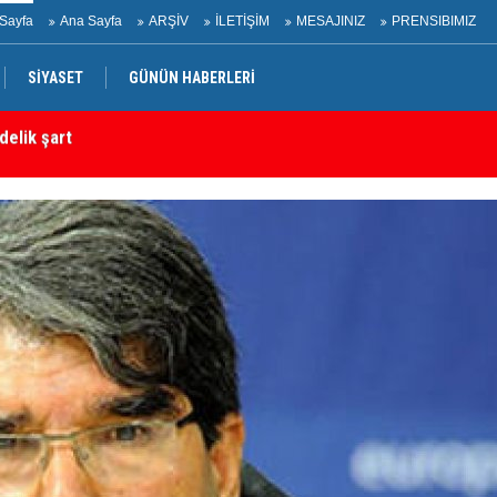
Sayfa
Ana Sayfa
ARŞİV
İLETİŞİM
MESAJINIZ
PRENSIBIMIZ
SİYASET
GÜNÜN HABERLERİ
 Oğlak tahliye edildi
Ha