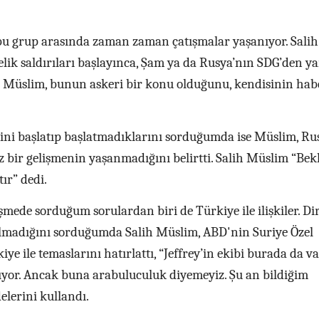
 bu grup arasında zaman zaman çatışmalar yaşanıyor. Salih
ik saldırıları başlayınca, Şam ya da Rusya’nın SDG’den y
m. Müslim, bunun askeri bir konu olduğunu, kendisinin ha
cini başlatıp başlatmadıklarını sorduğumda ise Müslim, Ru
bir gelişmenin yaşanmadığını belirtti. Salih Müslim “Bekl
ır” dedi.
mede sorduğum sorulardan biri de Türkiye ile ilişkiler. Di
olmadığını sorduğumda Salih Müslim, ABD'nin Suriye Özel
iye ile temaslarını hatırlattı, “Jeffrey’in ekibi burada da va
ıyor. Ancak buna arabuluculuk diyemeyiz. Şu an bildiğim
elerini kullandı.