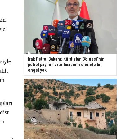
tam
yle
Irak Petrol Bakanı: Kürdistan Bölgesi’nin
siyle
petrol payının artırılmasının önünde bir
alih
engel yok
ın
upları
dist
len