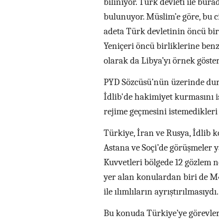
biliniyor. Türk devleti ile bur
bulunuyor. Müslim’e göre, bu c
adeta Türk devletinin öncü birl
Yeniçeri öncü birliklerine benz
olarak da Libya’yı örnek göste
PYD Sözcüsü’nün üzerinde durd
İdlib'de hakimiyet kurmasını i
rejime geçmesini istemedikleri
Türkiye, İran ve Rusya, İdlib 
Astana ve Soçi’de görüşmeler ya
Kuvvetleri bölgede 12 gözlem n
yer alan konulardan biri de M4
ile ılımlıların ayrıştırılmasıydı
Bu konuda Türkiye’ye görevler