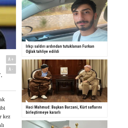
Irkçı saldırı ardından tutuklanan Furkan
Oğlak tahliye edildi
A+
A-
.
cak
ibi
Haci Mahmud: Başkan Barzani, Kürt saflarını
birleştirmeye kararlı
r kez
lı