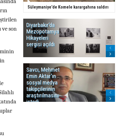
tmasında
Süleymaniye’de Komele karargahına saldırı
arın
ştirilen
Diyarbakır’da
WDR, Kü
ı ve son
Mezopotamya
yayın y
Hikayeleri
Cosmo K
sergisi açıldı
program
sonlandı
iminin
in
Savcı, Mehmet
Kürdist
Emin Aktar'ın
Bölgesi 
sosyal medya
Washing
de
takipçilerinin
Gündem
Silahlı
araştırılmasını
ile ilişkil
katında
istedi
ruplar
su