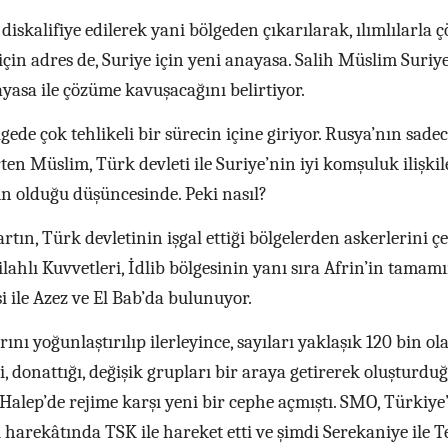
diskalifiye edilerek yani bölgeden çıkarılarak, ılımlılarla
çin adres de, Suriye için yeni anayasa. Salih Müslim Suriy
yasa ile çözüme kavuşacağını belirtiyor.
gede çok tehlikeli bir sürecin içine giriyor. Rusya’nın sade
n Müslim, Türk devleti ile Suriye’nin iyi komşuluk ilişkil
olduğu düşüncesinde. Peki nasıl?
rtın, Türk devletinin işgal ettiği bölgelerden askerlerini ç
ilahlı Kuvvetleri, İdlib bölgesinin yanı sıra Afrin’in tamam
i ile Azez ve El Bab’da bulunuyor.
rını yoğunlaştırılıp ilerleyince, sayıları yaklaşık 120 bin ol
ği, donattığı, değişik grupları bir araya getirerek oluşturdu
Halep’de rejime karşı yeni bir cephe açmıştı. SMO, Türkiye
 harekâtında TSK ile hareket etti ve şimdi Serekaniye ile T