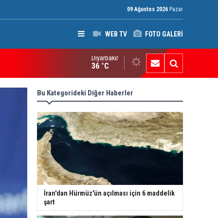
09 Ağustos 2026
Pazar
WEB TV
FOTO GALERİ
Diyarbakır
ci Mahmud: Başkan Barzani, Kürt saflarını birleştirmeye kararlı
36 °C
Bu Kategorideki Diğer Haberler
İran'dan Hürmüz'ün açılması için 6 maddelik
şart