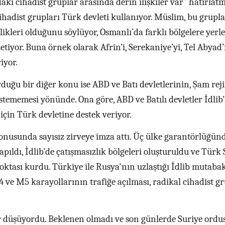
adaki cihadist gruplar arasında derin ilişkiler var” hatırla
ihadist grupları Türk devleti kullanıyor. Müslim, bu grupl
ikleri olduğunu söylüyor, Osmanlı’da farklı bölgelere yerle
etiyor. Buna örnek olarak Afrin’i, Serekaniye’yi, Tel Abyad’
riyor.
uğu bir diğer konu ise ABD ve Batı devletlerinin, Şam rej
stememesi yönünde. Ona göre, ABD ve Batılı devletler İdlib’
 için Türk devletine destek veriyor.
konusunda sayısız zirveye imza attı. Üç ülke garantörlüğün
pıldı, İdlib’de çatışmasızlık bölgeleri oluşturuldu ve Türk 
oktası kurdu. Türkiye ile Rusya'nın uzlaştığı İdlib mutaba
 ve M5 karayollarının trafiğe açılması, radikal cihadist g
.
 düşüyordu. Beklenen olmadı ve son günlerde Suriye ordu