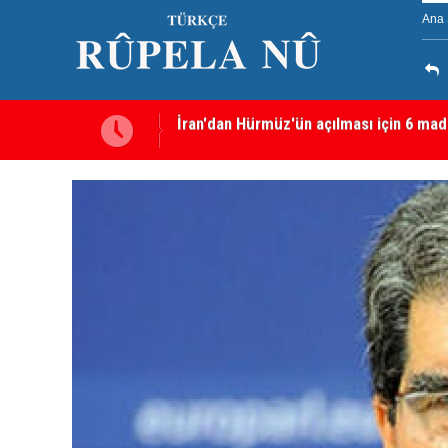
Ana 
Irkçı saldırı ardından tutuklanan Furkan