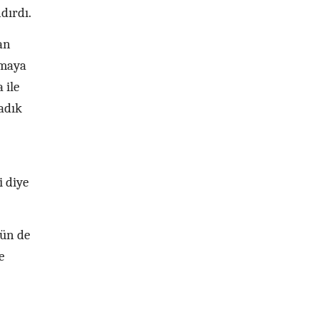
dırdı.
an
amaya
 ile
adık
i diye
nün de
e