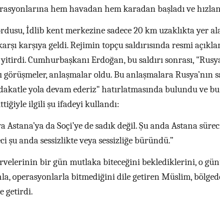
erasyonlarına hem havadan hem karadan başladı ve hızlan
 ordusu, İdlib kent merkezine sadece 20 km uzaklıkta yer al
karşı karşıya geldi. Rejimin topçu saldırısında resmi açıkl
 yitirdi. Cumhurbaşkanı Erdoğan, bu saldırı sonrası, "Rusya
ı görüşmeler, anlaşmalar oldu. Bu anlaşmalara Rusya’nın s
adakatle yola devam ederiz" hatırlatmasında bulundu ve bu
iğiyle ilgili şu ifadeyi kullandı:
a Astana’ya da Soçi’ye de sadık değil. Şu anda Astana sürec
ci şu anda sessizlikte veya sessizliğe büründü.”
irvelerinin bir gün mutlaka biteceğini beklediklerini, o gü
hla, operasyonlarla bitmediğini dile getiren Müslim, bölged
e getirdi.