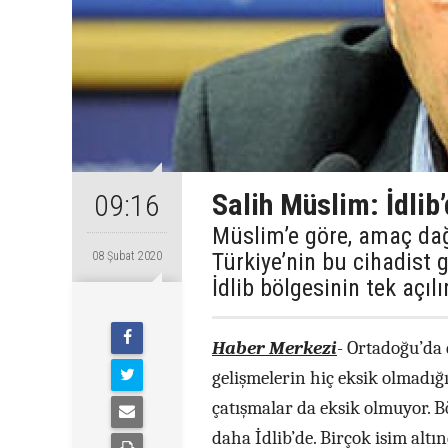
Salih Müslim: İdlib’
09:16
Müslim’e göre, amaç dağı
Türkiye’nin bu cihadist g
08 Şubat 2020
İdlib bölgesinin tek açılı
Haber Merkezi
-
Ortadoğu’da d
gelişmelerin hiç eksik olmadığı
çatışmalar da eksik olmuyor. B
daha İdlib’de. Birçok isim altı