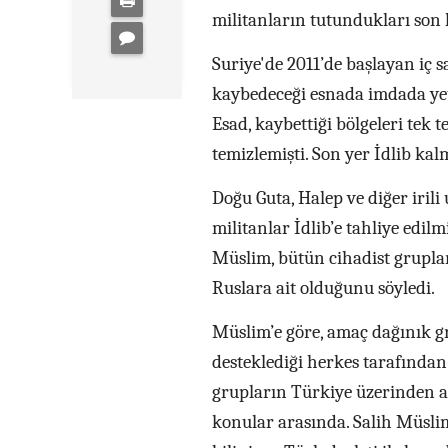
militanların tutundukları son 
Suriye'de 2011’de başlayan iç 
kaybedeceği esnada imdada yet
Esad, kaybettiği bölgeleri tek 
temizlemişti. Son yer İdlib kal
Doğu Guta, Halep ve diğer irili
militanlar İdlib’e tahliye edi
Müslim, bütün cihadist gruplar
Ruslara ait olduğunu söyledi.
Müslim’e göre, amaç dağınık gr
desteklediği herkes tarafından b
grupların Türkiye üzerinden ağı
konular arasında. Salih Müslim