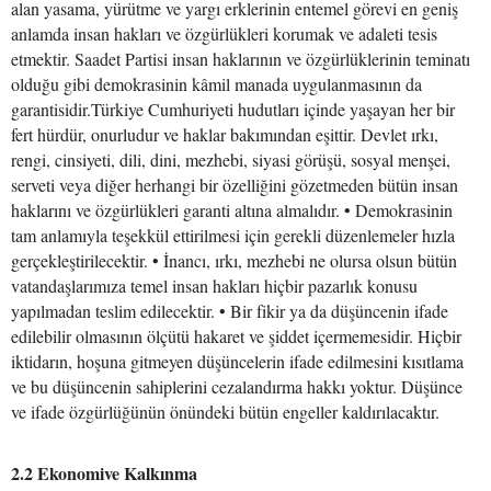
alan yasama, yürütme ve yargı erklerinin entemel görevi en geniş
anlamda insan hakları ve özgürlükleri korumak ve adaleti tesis
etmektir. Saadet Partisi insan haklarının ve özgürlüklerinin teminatı
olduğu gibi demokrasinin kâmil manada uygulanmasının da
garantisidir.Türkiye Cumhuriyeti hudutları içinde yaşayan her bir
fert hürdür, onurludur ve haklar bakımından eşittir. Devlet ırkı,
rengi, cinsiyeti, dili, dini, mezhebi, siyasi görüşü, sosyal menşei,
serveti veya diğer herhangi bir özelliğini gözetmeden bütün insan
haklarını ve özgürlükleri garanti altına almalıdır. • Demokrasinin
tam anlamıyla teşekkül ettirilmesi için gerekli düzenlemeler hızla
gerçekleştirilecektir. • İnancı, ırkı, mezhebi ne olursa olsun bütün
vatandaşlarımıza temel insan hakları hiçbir pazarlık konusu
yapılmadan teslim edilecektir. • Bir fikir ya da düşüncenin ifade
edilebilir olmasının ölçütü hakaret ve şiddet içermemesidir. Hiçbir
iktidarın, hoşuna gitmeyen düşüncelerin ifade edilmesini kısıtlama
ve bu düşüncenin sahiplerini cezalandırma hakkı yoktur. Düşünce
ve ifade özgürlüğünün önündeki bütün engeller kaldırılacaktır.
2.2 Ekonomive Kalkınma