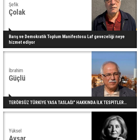
Şefik
Çolak
Barış ve Demokratik Toplum Manifestosu Laf gevezeliği neye
hizmet ediyor
İbrahim
Güçlü
TERÖRSÜZ TÜRKİYE YASA TASLAĞI” HAKKINDA İLK TESPİTLER…
Yüksel
Avşar