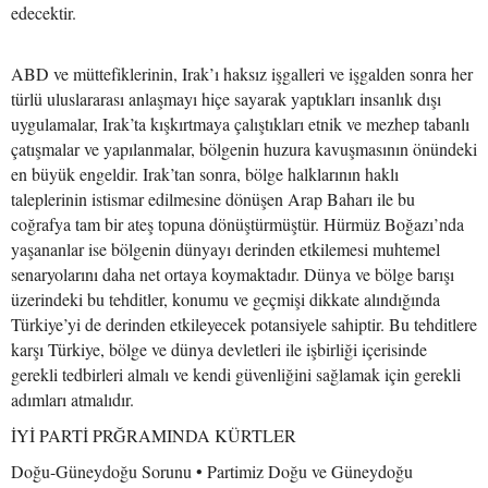
edecektir.
ABD ve müttefiklerinin, Irak’ı haksız işgalleri ve işgalden sonra her
türlü uluslararası anlaşmayı hiçe sayarak yaptıkları insanlık dışı
uygulamalar, Irak’ta kışkırtmaya çalıştıkları etnik ve mezhep tabanlı
çatışmalar ve yapılanmalar, bölgenin huzura kavuşmasının önündeki
en büyük engeldir. Irak’tan sonra, bölge halklarının haklı
taleplerinin istismar edilmesine dönüşen Arap Baharı ile bu
coğrafya tam bir ateş topuna dönüştürmüştür. Hürmüz Boğazı’nda
yaşananlar ise bölgenin dünyayı derinden etkilemesi muhtemel
senaryolarını daha net ortaya koymaktadır. Dünya ve bölge barışı
üzerindeki bu tehditler, konumu ve geçmişi dikkate alındığında
Türkiye’yi de derinden etkileyecek potansiyele sahiptir. Bu tehditlere
karşı Türkiye, bölge ve dünya devletleri ile işbirliği içerisinde
gerekli tedbirleri almalı ve kendi güvenliğini sağlamak için gerekli
adımları atmalıdır.
İYİ PARTİ PRĞRAMINDA KÜRTLER
Doğu-Güneydoğu Sorunu • Partimiz Doğu ve Güneydoğu