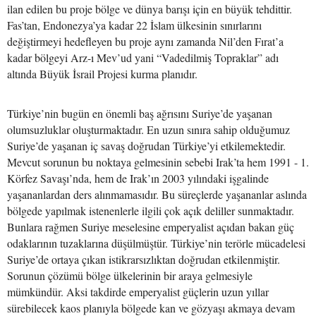
ilan edilen bu proje bölge ve dünya barışı için en büyük tehdittir.
Fas’tan, Endonezya’ya kadar 22 İslam ülkesinin sınırlarını
değiştirmeyi hedefleyen bu proje aynı zamanda Nil’den Fırat’a
kadar bölgeyi Arz-ı Mev’ud yani “Vadedilmiş Topraklar” adı
altında Büyük İsrail Projesi kurma planıdır.
Türkiye’nin bugün en önemli baş ağrısını Suriye’de yaşanan
olumsuzluklar oluşturmaktadır. En uzun sınıra sahip olduğumuz
Suriye’de yaşanan iç savaş doğrudan Türkiye’yi etkilemektedir.
Mevcut sorunun bu noktaya gelmesinin sebebi Irak’ta hem 1991 - 1.
Körfez Savaşı’nda, hem de Irak’ın 2003 yılındaki işgalinde
yaşananlardan ders alınmamasıdır. Bu süreçlerde yaşananlar aslında
bölgede yapılmak istenenlerle ilgili çok açık deliller sunmaktadır.
Bunlara rağmen Suriye meselesine emperyalist açıdan bakan güç
odaklarının tuzaklarına düşülmüştür. Türkiye’nin terörle mücadelesi
Suriye’de ortaya çıkan istikrarsızlıktan doğrudan etkilenmiştir.
Sorunun çözümü bölge ülkelerinin bir araya gelmesiyle
mümkündür. Aksi takdirde emperyalist güçlerin uzun yıllar
sürebilecek kaos planıyla bölgede kan ve gözyaşı akmaya devam