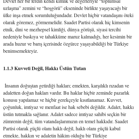
Devlet her bir ferdin kendi kimlik ve değerleriyle “toplumsal
uzlaşma” zemini ve “hoşgörü” ekseninde birlikte yaşayacağı bir
ülke inşa etmek sorumluluğundadır. Devlet hiçbir vatandaşını öteki
olarak göremez, görmemelidir. Saadet Partisi olarak hiç kimsenin
etnik, dini ve mezhepsel kimliği, dünya görüşü, siyasi tercihi
nedeniyle baskıya ve tahakküme maruz kalmadığı, her kesimin bir
arada huzur ve barış içerisinde özgürce yaşayabildiği bir Türkiye
benimsemekteyiz.
1.1.3 Kuvveti Değil, Hakkı Üstün Tutan
İnsanın doğuştan getirdiği hakları; emekten, karşılıklı rızadan ve
adaletten doğan hakları vardır. Bu haklar hiçbir zeminde pazarlık
konusu yapılamaz ve hiçbir gerekçeyle kısıtlanamaz. Kuvvet,
çoğunluk, imtiyaz ve menfaat ise hak sebebi değildir. Adalet, hakkı
üstün tutmakla sağlanır. Adalet sadece imtiyaz sahibi seçkin bir
zümrenin değil, tüm vatandaşlarımızın en temel hakkıdır. Saadet
Partisi olarak güçlü olanı haklı değil, haklı olanı güçlü kabul
etmekte, hakkın ve adaletin hâkim olduğu bir Türkiye