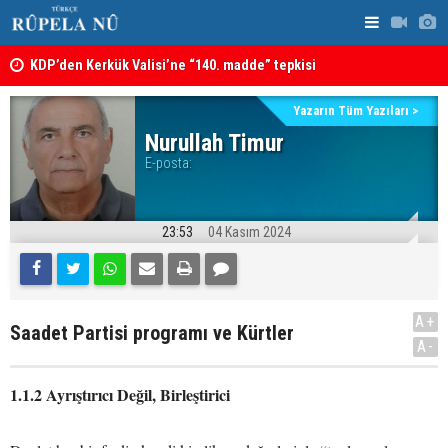
KDP’den Kerkük Valisi’ne “140. madde” tepkisi
Irak: Silah
Kerkük’te Kürt partilerden 7 maddelik ortak bildiri
Yazarın Tüm Yazıları >
Nurullah Timur
E-posta:
23:53
04 Kasım 2024
A+
Saadet Partisi programı ve Kürtler
A-
1.1.2 Ayrıştırıcı Değil, Birleştirici