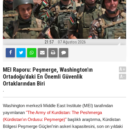
21:57
07 Ağustos 2026
MEI Raporu: Peşmerge, Washington'ın
A+
Ortadoğu'daki En Önemli Güvenlik
A-
Ortaklarından Biri
.
Washington merkezli Middle East Institute (MEI) tarafından
yayımlanan
"The Army of Kurdistan: The Peshmerga
(Kürdistan'ın Ordusu: Peşmerge)"
başlıklı araştırma, Kürdistan
Bölgesi Peşmerge Güçleri'nin askeri kapasitesini, son on yıldaki