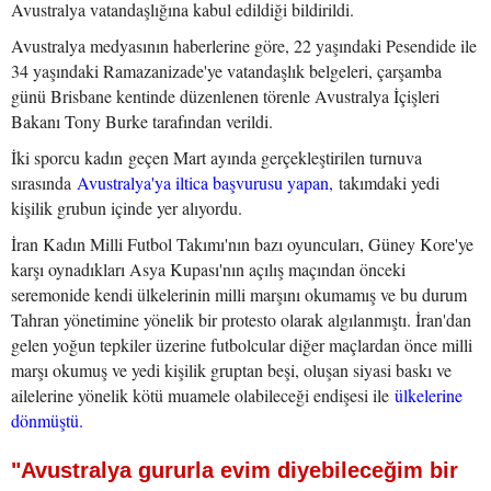
Avustralya vatandaşlığına kabul edildiği bildirildi.
Avustralya medyasının haberlerine göre, 22 yaşındaki Pesendide ile
34 yaşındaki Ramazanizade'ye vatandaşlık belgeleri, çarşamba
günü Brisbane kentinde düzenlenen törenle Avustralya İçişleri
Bakanı Tony Burke tarafından verildi.
İki sporcu kadın geçen Mart ayında gerçekleştirilen turnuva
sırasında
Avustralya'ya iltica başvurusu yapan,
takımdaki yedi
kişilik grubun içinde yer alıyordu.
İran Kadın Milli Futbol Takımı'nın bazı oyuncuları, Güney Kore'ye
karşı oynadıkları Asya Kupası'nın açılış maçından önceki
seremonide kendi ülkelerinin milli marşını okumamış ve bu durum
Tahran yönetimine yönelik bir protesto olarak algılanmıştı. İran'dan
gelen yoğun tepkiler üzerine futbolcular diğer maçlardan önce milli
marşı okumuş ve yedi kişilik gruptan beşi, oluşan siyasi baskı ve
ailelerine yönelik kötü muamele olabileceği endişesi ile
ülkelerine
dönmüştü.
"Avustralya gururla evim diyebileceğim bir