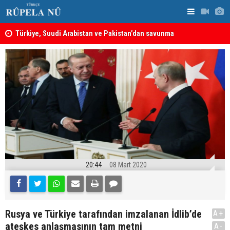
ine
Türkiye, Suudi Arabistan ve Pakistan’dan savunma
MEI Raporu
anlaşması: Bir üyeye saldırı, tüm üyelere yapılmış
Önemli Güv
sayılacak
20:44
08 Mart 2020
Rusya ve Türkiye tarafından imzalanan İdlib’de
A+
ateşkes anlaşmasının tam metni
A-