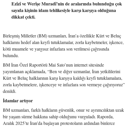
Ezîzî ve Werîşe Muradî’nin de aralarında bulunduğu çok
sayıda kişinin idam tehlikesiyle karşı karşıya olduğuna
dikkat çekti.
Birleşmiş Milletler (BM) uzmanları, İran’a özellikle Kürt ve Beluç
halklarını hedef alan keyfi tutuklamalar, zorla kaybetmeler, işkence,
kötü muamele ve yargısız infazlara son verilmesi çağrısında
bulundu.
BM İran Özel Raportörü Mai Sato’nun internet sitesinde
yayımlanan açıklamada, “Ben ve diğer uzmanlar, İran yetkililerini
Kürt ve Beluç halklarının karşı karşıya kaldığı keyfi tutuklamalara,
zorla kaybetmelere, işkenceye ve infazlara son vermeye çağırıyoruz”
denildi.
İdamlar artıyor
BM uzmanları, farklı halkların güvenlik, onur ve ayrımcılıktan uzak
bir yaşam sürme hakkına sahip olduğunu vurguladı. Raporda,
Aralık 2025’te İran’da başlayan protestoların ardından binlerce