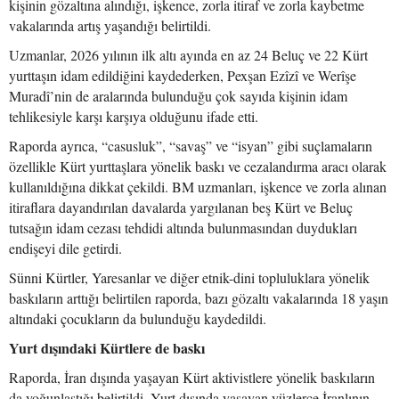
kişinin gözaltına alındığı, işkence, zorla itiraf ve zorla kaybetme
vakalarında artış yaşandığı belirtildi.
Uzmanlar, 2026 yılının ilk altı ayında en az 24 Beluç ve 22 Kürt
yurttaşın idam edildiğini kaydederken, Pexşan Ezîzî ve Werîşe
Muradî’nin de aralarında bulunduğu çok sayıda kişinin idam
tehlikesiyle karşı karşıya olduğunu ifade etti.
Raporda ayrıca, “casusluk”, “savaş” ve “isyan” gibi suçlamaların
özellikle Kürt yurttaşlara yönelik baskı ve cezalandırma aracı olarak
kullanıldığına dikkat çekildi. BM uzmanları, işkence ve zorla alınan
itiraflara dayandırılan davalarda yargılanan beş Kürt ve Beluç
tutsağın idam cezası tehdidi altında bulunmasından duydukları
endişeyi dile getirdi.
Sünni Kürtler, Yaresanlar ve diğer etnik-dini topluluklara yönelik
baskıların arttığı belirtilen raporda, bazı gözaltı vakalarında 18 yaşın
altındaki çocukların da bulunduğu kaydedildi.
Yurt dışındaki Kürtlere de baskı
Raporda, İran dışında yaşayan Kürt aktivistlere yönelik baskıların
da yoğunlaştığı belirtildi. Yurt dışında yaşayan yüzlerce İranlının