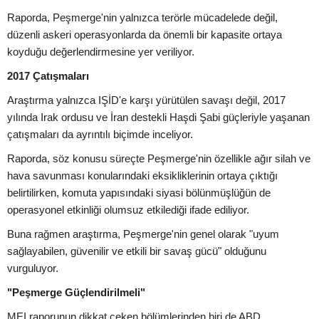
Raporda, Peşmerge'nin yalnızca terörle mücadelede değil,
düzenli askeri operasyonlarda da önemli bir kapasite ortaya
koyduğu değerlendirmesine yer veriliyor.
2017 Çatışmaları
Araştırma yalnızca IŞİD'e karşı yürütülen savaşı değil, 2017
yılında Irak ordusu ve İran destekli Haşdi Şabi güçleriyle yaşanan
çatışmaları da ayrıntılı biçimde inceliyor.
Raporda, söz konusu süreçte Peşmerge'nin özellikle ağır silah ve
hava savunması konularındaki eksikliklerinin ortaya çıktığı
belirtilirken, komuta yapısındaki siyasi bölünmüşlüğün de
operasyonel etkinliği olumsuz etkilediği ifade ediliyor.
Buna rağmen araştırma, Peşmerge'nin genel olarak "uyum
sağlayabilen, güvenilir ve etkili bir savaş gücü" olduğunu
vurguluyor.
"Peşmerge Güçlendirilmeli"
MEI raporunun dikkat çeken bölümlerinden biri de ABD