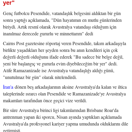
yer"
Genç futbolcu Pesendide, vatandaşlık belgesini aldıktan bir gün
sonra yaptığı açıklamada, "Dün hayatımın en mutlu günlerinden
biriydi. Artık resmî olarak Avustralya vatandaşı olduğum için
inanılmaz derecede gururlu ve minnettarım" dedi
Cairns Post gazetesine röportaj veren Pesendide, takım arkadaşıyla
birlikte yaşadıkları her şeyden sonra bu anın kendileri için çok
değerli değerli olduğunu ifade ederek "Bu sadece bir belge değil,
yeni bir başlangıç ve gururla evim diyebileceğim bir yer" dedi.
Atife Ramazanizade ise Avustralya vatandaşlığı aldığı günü,
"unutulmaz bir gün" olarak nitelendirdi.
İran'a
dönen beş arkadaşlarının aksine Avustralya'da kalan ve iltica
taleplerinde ısrarcı olan Pesendide ve Ramazanizade'ye Avustralya
makamları tarafından önce geçici vize verildi.
Bir süre Avustralya birinci ligi takımlarından Brisbane Roar'da
antrenman yapan iki sporcu, Nisan ayında yaptıkları açıklamada
Avustralya'da profesyonel kariyer yapma umudunda olduklarını dile
getirmişti.