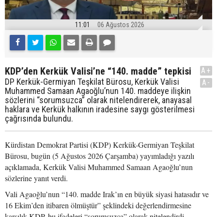
11:01
06 Ağustos 2026
KDP’den Kerkük Valisi’ne “140. madde” tepkisi
A+
DP Kerkük-Germiyan Teşkilat Bürosu, Kerkük Valisi
A-
Muhammed Samaan Agaoğlu’nun 140. maddeye ilişkin
sözlerini “sorumsuzca” olarak nitelendirerek, anayasal
haklara ve Kerkük halkının iradesine saygı gösterilmesi
çağrısında bulundu.
Kürdistan Demokrat Partisi (KDP) Kerkük-Germiyan Teşkilat
Bürosu, bugün (5 Ağustos 2026 Çarşamba) yayımladığı yazılı
açıklamada, Kerkük Valisi Muhammed Samaan Agaoğlu’nun
sözlerine yanıt verdi.
Vali Agaoğlu’nun “140. madde Irak’ın en büyük siyasi hatasıdır ve
16 Ekim’den itibaren ölmüştür” şeklindeki değerlendirmesine
karşılık KDP, bu ifadeleri “sorumsuzca” olarak nitelendirdi.