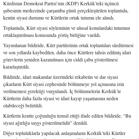
Kürdistan Demokrat Partisi’nin (KDP) Kerkük’teki üçüncü
şubesinin merkezinde çarşamba günü gerçekleştirilen toplantıda,
kentin siyasi durumu ve Kürtlerin ortak tutumu ele alındı.
Toplantıda, Kürt siyasi söyleminin ve ulusal konulardaki tutumun
ortaklaştırılması konusunda görüş birliğine varıldı.
Yayımlanan bildiride, Kürt partilerinin ortak toplantıları sürdürmesi
ve son yıllarda kaybedilen, daha önce Kürtlere tahsis edilmiş idari
görevlerin yeniden kazanılması için ciddi çaba gösterilmesi
kararlaştırıldı.
Bildiride, idari makamlar üzerindeki rekabetin ve dar siyasi
çıkarların Kürt siyasi cephesinde bölünmeye yol açmasına izin
verilmemesi gerektiği vurgulandı. İç bölünmelerin Kerkük’te
Kürtlerin daha fazla siyasi ve idari kayıp yaşamasına neden
olabileceği belirtildi.
Kürtlerin kentte çoğunluğu temsil ettiği ifade edilen bildiride, “Bu
siyasi ağırlığa saygı gösterilmelidir” denildi.
Diğer topluluklarla yapılacak anlaşmaların Kerkük’teki Kürtler