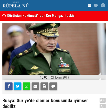
Kürdistan Hükümeti'nden Kor Mor gazı tepkisi
KDP’den Ke
10:06
21 Ekim 2019
Rusya: Suriye'de olanlar konusunda iyimser
A+
değiliz
A-