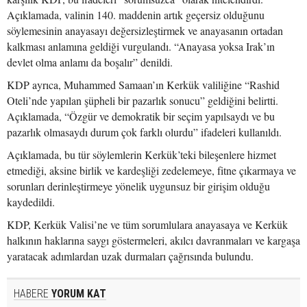
Açıklamada, valinin 140. maddenin artık geçersiz olduğunu
söylemesinin anayasayı değersizleştirmek ve anayasanın ortadan
kalkması anlamına geldiği vurgulandı. “Anayasa yoksa Irak’ın
devlet olma anlamı da boşalır” denildi.
KDP ayrıca, Muhammed Samaan’ın Kerkük valiliğine “Rashid
Oteli’nde yapılan şüpheli bir pazarlık sonucu” geldiğini belirtti.
Açıklamada, “Özgür ve demokratik bir seçim yapılsaydı ve bu
pazarlık olmasaydı durum çok farklı olurdu” ifadeleri kullanıldı.
Açıklamada, bu tür söylemlerin Kerkük’teki bileşenlere hizmet
etmediği, aksine birlik ve kardeşliği zedelemeye, fitne çıkarmaya ve
sorunları derinleştirmeye yönelik uygunsuz bir girişim olduğu
kaydedildi.
KDP, Kerkük Valisi’ne ve tüm sorumlulara anayasaya ve Kerkük
halkının haklarına saygı göstermeleri, akılcı davranmaları ve kargaşa
yaratacak adımlardan uzak durmaları çağrısında bulundu.
HABERE
YORUM KAT