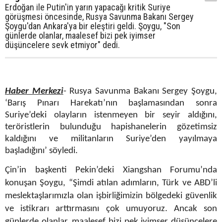
Erdoğan ile Putin'in yarın yapacağı kritik Suriye
görüşmesi öncesinde, Rusya Savunma Bakanı Sergey
Şoygu'dan Ankara'ya bir eleştiri geldi. Şoygu, "Son
günlerde olanlar, maalesef bizi pek iyimser
düşüncelere sevk etmiyor" dedi.
Haber Merkezi
- Rusya Savunma Bakanı Sergey Şoygu,
‘Barış Pınarı Harekatı’nın başlamasından sonra
Suriye’deki olayların istenmeyen bir seyir aldığını,
teröristlerin bulunduğu hapishanelerin gözetimsiz
kaldığını ve militanların Suriye’den yayılmaya
başladığını’ söyledi.
Çin’in başkenti Pekin’deki Xiangshan Forumu’nda
konuşan Şoygu, “Şimdi atılan adımların, Türk ve ABD’li
meslektaşlarımızla olan işbirliğimizin bölgedeki güvenlik
ve istikrarı arttırmasını çok umuyoruz. Ancak son
günlerde olanlar, maalesef bizi pek iyimser düşüncelere