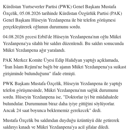
Kürdistan Yurtseverler Partisi (PWK) Genel Başkanı Mustafa
Özçelik, 05.08.2026 tarihinde Kürdistan Özgürlük Partisi (PAK)
Genel Başkanı Hüseyin Yezdanpena ile bir telefon görüşmesi
gerçekleştirerek oğlunun durumunu sordu.
04.08.2026 gecesi Erbil'de Hüseyin Yezdanpena'nın oğlu Mükri
Yezdanpena'ya silahlı bir saldırı düzenlendi. Bu saldırı sonucunda
Mükri Yezdanpena ağır yaralandı.
PAK Merkez Komite Üyesi Edip Halidyan yaptığı açıklamada,
"İran İslam Rejimi'ne bağlı bir ajanın Mükri Yezdanpena'ya suikast
girişiminde bulunduğunu" ifade etmişti.
PWK Başkanı Mustafa Özçelik, Hüseyin Yezdanpena ile yaptığı
telefon görüşmesinde, Mükri Yezdanpena'nın sağlık durumunu
sordu. Hüseyin Yezdanpena ise, "Doktorlar iyi bir müdahalede
bulundular. Durumunun biraz daha iyiye gittiğini söylüyorlar.
Ancak 24 saat boyunca beklememiz gerekecek" dedi.
Mustafa Özçelik bu saldırıdan duyduğu üzüntüyü dile getirerek
saldırıyı kınadı ve Mükri Yezdanpena'ya acil şifalar diledi.