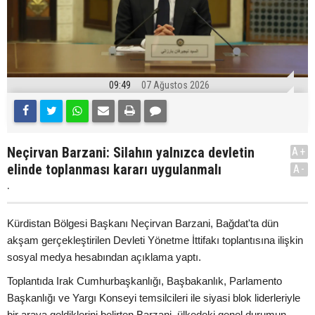
09:49
07 Ağustos 2026
Neçirvan Barzani: Silahın yalnızca devletin
A+
elinde toplanması kararı uygulanmalı
A-
.
Kürdistan Bölgesi Başkanı Neçirvan Barzani, Bağdat'ta dün
akşam gerçekleştirilen Devleti Yönetme İttifakı toplantısına ilişkin
sosyal medya hesabından açıklama yaptı.
Toplantıda Irak Cumhurbaşkanlığı, Başbakanlık, Parlamento
Başkanlığı ve Yargı Konseyi temsilcileri ile siyasi blok liderleriyle
bir araya geldiklerini belirten Barzani, ülkedeki genel durumun,