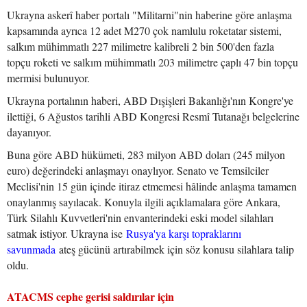
Ukrayna askerî haber portalı "Militarni"nin haberine göre anlaşma
kapsamında ayrıca 12 adet M270 çok namlulu roketatar sistemi,
salkım mühimmatlı 227 milimetre kalibreli 2 bin 500'den fazla
topçu roketi ve salkım mühimmatlı 203 milimetre çaplı 47 bin topçu
mermisi bulunuyor.
Ukrayna portalının haberi, ABD Dışişleri Bakanlığı'nın Kongre'ye
ilettiği, 6 Ağustos tarihli ABD Kongresi Resmî Tutanağı belgelerine
dayanıyor.
Buna göre ABD hükümeti, 283 milyon ABD doları (245 milyon
euro) değerindeki anlaşmayı onaylıyor. Senato ve Temsilciler
Meclisi'nin 15 gün içinde itiraz etmemesi hâlinde anlaşma tamamen
onaylanmış sayılacak. Konuyla ilgili açıklamalara göre Ankara,
Türk Silahlı Kuvvetleri'nin envanterindeki eski model silahları
satmak istiyor. Ukrayna ise
Rusya'ya karşı topraklarını
savunmada
ateş gücünü artırabilmek için söz konusu silahlara talip
oldu.
ATACMS cephe gerisi saldırılar için