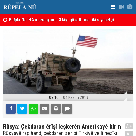
lmeli
Bağdat'ta İHA operasyonu: 3 kişi gözaltında, iki siyasetçi
Almanya'da 
hakkında tutuklama kararı
09:10
04 Kasım 2019
Rûsya: Çekdaran êrîşî leşkerên Amerîkayê kirin
A+
Rûsyayê ragihand, çekdarên ser bi Tirkîyê ve li nêzîkî
A-