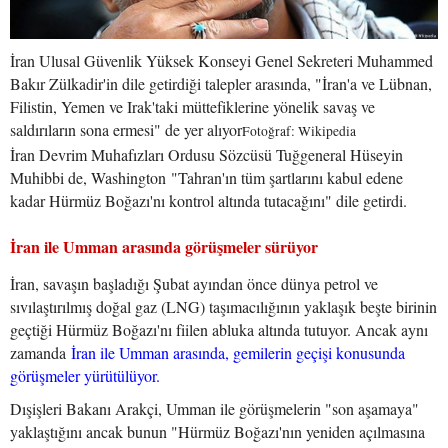
İran Ulusal Güvenlik Yüksek Konseyi Genel Sekreteri Muhammed
Bakır Zülkadir'in dile getirdiği talepler arasında, "İran'a ve Lübnan,
Filistin, Yemen ve Irak'taki müttefiklerine yönelik savaş ve
saldırıların sona ermesi" de yer alıyor
Fotoğraf: Wikipedia
İran Devrim Muhafızları Ordusu Sözcüsü Tuğgeneral Hüseyin
Muhibbi de, Washington "Tahran'ın tüm şartlarını kabul edene
kadar Hürmüz Boğazı'nı kontrol altında tutacağını" dile getirdi.
İran ile Umman arasında görüşmeler sürüyor
İran, savaşın başladığı Şubat ayından önce dünya petrol ve
sıvılaştırılmış doğal gaz (LNG) taşımacılığının yaklaşık beşte birinin
geçtiği Hürmüz Boğazı'nı fiilen abluka altında tutuyor. Ancak aynı
zamanda
İran ile Umman arasında, gemilerin geçişi konusunda
görüşmeler yürütülüyor.
Dışişleri Bakanı Arakçi, Umman ile görüşmelerin "son aşamaya"
yaklaştığını ancak bunun "Hürmüz Boğazı'nın yeniden açılmasına