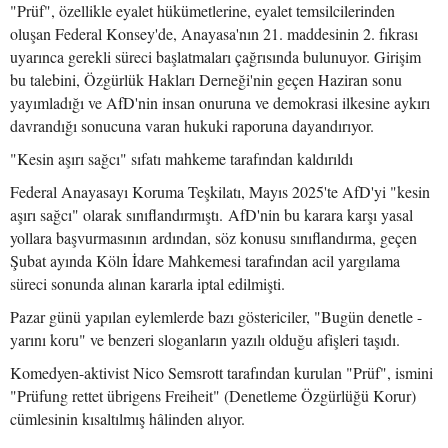
"Prüf", özellikle eyalet hükümetlerine, eyalet temsilcilerinden
oluşan Federal Konsey'de, Anayasa'nın 21. maddesinin 2. fıkrası
uyarınca gerekli süreci başlatmaları çağrısında bulunuyor. Girişim
bu talebini, Özgürlük Hakları Derneği'nin geçen Haziran sonu
yayımladığı ve AfD'nin insan onuruna ve demokrasi ilkesine aykırı
davrandığı sonucuna varan hukuki raporuna dayandırıyor.
"Kesin aşırı sağcı" sıfatı mahkeme tarafından kaldırıldı
Federal Anayasayı Koruma Teşkilatı, Mayıs 2025'te AfD'yi "kesin
aşırı sağcı" olarak sınıflandırmıştı. AfD'nin bu karara karşı yasal
yollara başvurmasının ardından, söz konusu sınıflandırma, geçen
Şubat ayında Köln İdare Mahkemesi tarafından acil yargılama
süreci sonunda alınan kararla iptal edilmişti.
Pazar günü yapılan eylemlerde bazı göstericiler, "Bugün denetle -
yarını koru" ve benzeri sloganların yazılı olduğu afişleri taşıdı.
Komedyen-aktivist Nico Semsrott tarafından kurulan "Prüf", ismini
"Prüfung rettet übrigens Freiheit" (Denetleme Özgürlüğü Korur)
cümlesinin kısaltılmış hâlinden alıyor.