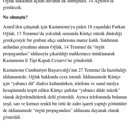
Oğlak hakkında açılan davanın ilk duruşması, 14 Ağustos’ta
görülecek.
Ne olmuştu?
Amed’den çalışmak için Kastamonu’ya giden 18 yaşındaki Furkan
Oğlak, 13 Temmuz’da yolculuk sırasında Kürtçe müzik dinlediği
gerekçesiyle bir grubun ırkçı saldırısına maruz kaldı. Saldırının
ardından gözaltına alınan Oğlak, 14 Temmuz’da “örgüt
propagandası” iddiasıyla çıkarıldığı mahkemece tutuklanarak
Kastamonu E Tipi Kapalı Cezaevi’ne gönderildi.
Kastamonu Cumhuriyet Başsavcılığı’nın 27 Temmuz’da hazırladığı
iddianamede, Oğlak hakkında ceza istendi. İddianamede Kürtçe
için “yabancı dil” ifadesi kullanılırken, telefonu ve sanal medya
hesaplarında tespit edilen Kürtçe şarkılar “yabancı dilde müzik”
olarak değerlendirilerek delil gösterildi. Ayrıca telefonunda bulunan
yeşil, sarı ve kırmızı renkli bir örtü ile zafer işareti yaptığı görüntüler
de iddianamede “örgüt propagandası” iddiasına dayanak olarak
gösterildi.