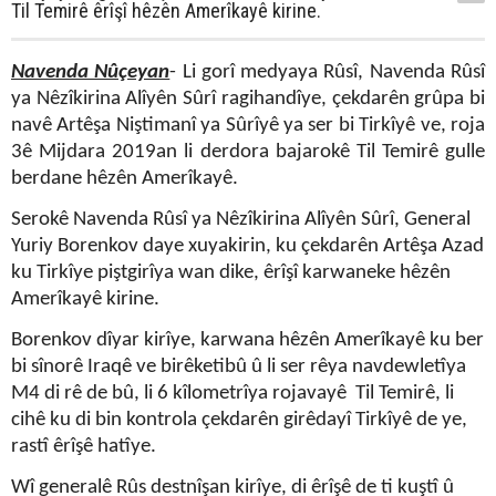
Til Temirê êrîşî hêzên Amerîkayê kirine.
Navenda Nûçeyan
- Li gorî medyaya Rûsî,
Navenda Rûsî
ya Nêzîkirina Alîyên Sûrî
ragihandîye, çekdarên grûpa bi
navê Artêşa Niştimanî ya Sûrîyê ya ser bi Tirkîyê ve, roja
3ê Mijdara 2019an li derdora bajarokê Til Temirê gulle
berdane hêzên Amerîkayê.
Serokê Navenda Rûsî ya Nêzîkirina Alîyên Sûrî, General
Yuriy Borenkov daye xuyakirin, ku çekdarên Artêşa Azad
ku Tirkîye piştgirîya wan dike, êrîşî karwaneke hêzên
Amerîkayê kirine.
Borenkov dîyar kirîye, karwana hêzên Amerîkayê ku ber
bi sînorê Iraqê ve birêketibû û li ser rêya navdewletîya
M4 di rê de bû, li 6 kîlometrîya rojavayê Til Temirê, li
cihê ku di bin kontrola çekdarên girêdayî Tirkîyê de ye,
rastî êrîşê hatîye.
Wî generalê Rûs destnîşan kirîye, di êrîşê de ti kuştî û