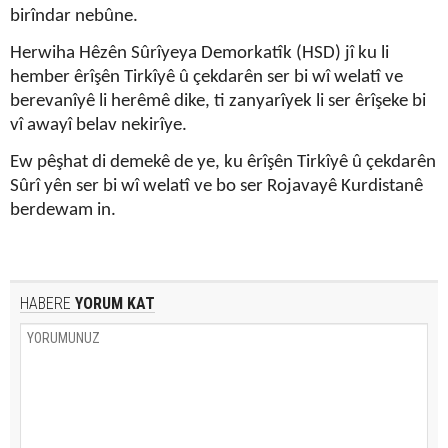
birîndar nebûne.
Herwiha Hêzên Sûrîyeya Demorkatîk (HSD) jî ku li
hember êrîşên Tirkîyê û çekdarên ser bi wî welatî ve
berevanîyê li herêmê dike, ti zanyarîyek li ser êrîşeke bi
vî awayî belav nekirîye.
Ew pêşhat di demekê de ye, ku êrîşên Tirkîyê û çekdarên
Sûrî yên ser bi wî welatî ve bo ser Rojavayê Kurdistanê
berdewam in.
HABERE
YORUM KAT