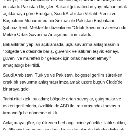
imzaladı. Pakistan Dışişleri Bakanlığı tarafından yayımlanan ortak
açıklamaya göre Erdoğan, Suudi Arabistan Veliaht Prensi ve
Başbakanı Muhammed bin Selman ile Pakistan Başbakanı
Şahbaz Şerif, Mekke’de düzenlenen “Ortak Savunma Zirvesi”nde
Mekke Ortak Savunma Anlaşması’nı imzaladı.
Bakanlıktan yapılan açıklamada, üçlü savunma anlaşmasının
“bölgede ve ötesinde barış, güvenlik ve istikrarı teşvik etmeyi,
güvenli ve müreffeh bir gelecek için ortak hareket etmeyi”
amaçladığı belirtildi.
Suudi Arabistan, Türkiye ve Pakistan, bölgesel gerilim sürerken
ortak bir savunma anlaşması imzalamak üzere bugün Cidde'de
bir araya geldi.
Tarihi nitelikteki bu adım; bölgede artan savaşlar, çatışmalar ve
askeri gerilimlerin, özellikle de ABD ile İran arasındaki savaşın
tırmandığı bir dönemde atıldı.
Anlaşmaya göre, üç ülkeden herhangi birine yönelik silahlı saldırı,
üç ülkenin tamamına yapılmış bir saldırı olarak değerlendirilecek.