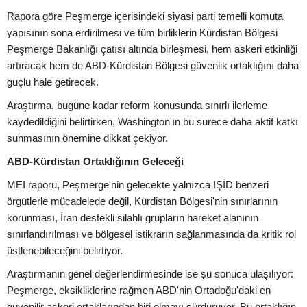
Rapora göre Peşmerge içerisindeki siyasi parti temelli komuta
yapısının sona erdirilmesi ve tüm birliklerin Kürdistan Bölgesi
Peşmerge Bakanlığı çatısı altında birleşmesi, hem askeri etkinliği
artıracak hem de ABD-Kürdistan Bölgesi güvenlik ortaklığını daha
güçlü hale getirecek.
Araştırma, bugüne kadar reform konusunda sınırlı ilerleme
kaydedildiğini belirtirken, Washington'ın bu sürece daha aktif katkı
sunmasının önemine dikkat çekiyor.
ABD-Kürdistan Ortaklığının Geleceği
MEI raporu, Peşmerge'nin gelecekte yalnızca IŞİD benzeri
örgütlerle mücadelede değil, Kürdistan Bölgesi'nin sınırlarının
korunması, İran destekli silahlı grupların hareket alanının
sınırlandırılması ve bölgesel istikrarın sağlanmasında da kritik rol
üstlenebileceğini belirtiyor.
Araştırmanın genel değerlendirmesinde ise şu sonuca ulaşılıyor:
Peşmerge, eksikliklerine rağmen ABD'nin Ortadoğu'daki en
güvenilir askeri ortaklarından biri olmayı sürdürüyor. Bu ortaklığın