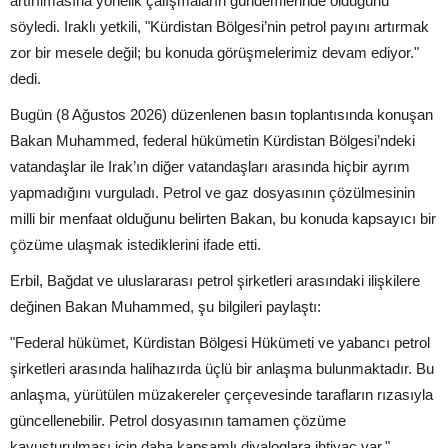
artırılmasına yönelik çalışmaların gündemlerinde olduğunu
söyledi. Iraklı yetkili, "Kürdistan Bölgesi’nin petrol payını artırmak
zor bir mesele değil; bu konuda görüşmelerimiz devam ediyor."
dedi.
Bugün (8 Ağustos 2026) düzenlenen basın toplantısında konuşan
Bakan Muhammed, federal hükümetin Kürdistan Bölgesi’ndeki
vatandaşlar ile Irak’ın diğer vatandaşları arasında hiçbir ayrım
yapmadığını vurguladı. Petrol ve gaz dosyasının çözülmesinin
milli bir menfaat olduğunu belirten Bakan, bu konuda kapsayıcı bir
çözüme ulaşmak istediklerini ifade etti.
Erbil, Bağdat ve uluslararası petrol şirketleri arasındaki ilişkilere
değinen Bakan Muhammed, şu bilgileri paylaştı:
"Federal hükümet, Kürdistan Bölgesi Hükümeti ve yabancı petrol
şirketleri arasında halihazırda üçlü bir anlaşma bulunmaktadır. Bu
anlaşma, yürütülen müzakereler çerçevesinde tarafların rızasıyla
güncellenebilir. Petrol dosyasının tamamen çözüme
kavuşturulması için daha kapsamlı diyaloglara ihtiyaç var."