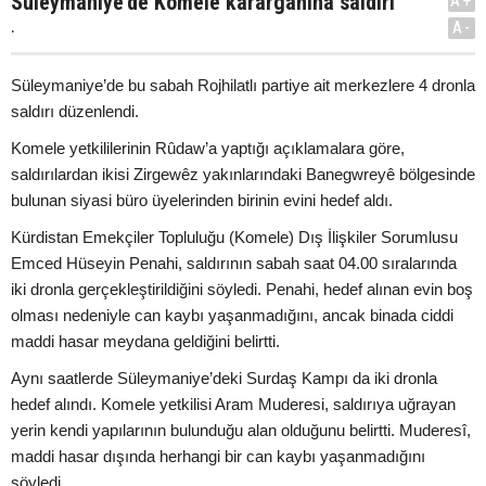
Süleymaniye’de Komele karargahına saldırı
A+
.
A-
Süleymaniye’de bu sabah Rojhilatlı partiye ait merkezlere 4 dronla
saldırı düzenlendi.
Komele yetkililerinin Rûdaw’a yaptığı açıklamalara göre,
saldırılardan ikisi Zirgewêz yakınlarındaki Banegwreyê bölgesinde
bulunan siyasi büro üyelerinden birinin evini hedef aldı.
Kürdistan Emekçiler Topluluğu (Komele) Dış İlişkiler Sorumlusu
Emced Hüseyin Penahi, saldırının sabah saat 04.00 sıralarında
iki dronla gerçekleştirildiğini söyledi. Penahi, hedef alınan evin boş
olması nedeniyle can kaybı yaşanmadığını, ancak binada ciddi
maddi hasar meydana geldiğini belirtti.
Aynı saatlerde Süleymaniye’deki Surdaş Kampı da iki dronla
hedef alındı. Komele yetkilisi Aram Muderesi, saldırıya uğrayan
yerin kendi yapılarının bulunduğu alan olduğunu belirtti. Muderesî,
maddi hasar dışında herhangi bir can kaybı yaşanmadığını
söyledi.