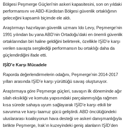
Bölgesi Peşmerge Güçleri'nin askeri kapasitesini, son on yıldaki
performansını ve ABD-Kürdistan Bölgesi güvenlik ortaklığının
geleceğini kapsamlı biçimde ele aldı.
Araştırmayı hazırlayan güvenlik uzmanı Ido Levy, Peşmerge'nin
1991 yılından bu yana ABD'nin Ortadoğu'daki en önemli güvenlik
ortaklarından biri haline geldiğini belirterek, özellikle IŞİD'e karşı
verilen savaşta sergilediği performansın bu ortaklığı daha da
güçlendirdiğini ifade etti.
IŞİD'e Karşı Mücadele
Raporda değerlendirmelerin odağını, Peşmerge'nin 2014-2017
yılları arasında IŞİD'e karşı yürüttüğü savaş oluşturuyor.
Araştırmaya göre Peşmerge güçleri, savaşın ilk döneminde ağır
silah eksikliği ve komuta yapısındaki parçalanmışlığa rağmen
kısa sürede sahaya uyum sağlayarak IŞİD'e karşı etkili bir
savunma ve karşı taarruz gücü geliştirdi. ABD öncülüğündeki
uluslararası koalisyonun hava desteği ve askeri danışmanlığıyla
birlikte Peşmerge, Irak'ın kuzeyindeki geniş alanların IŞİD'den