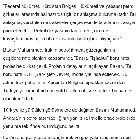
"Federal hükümet, Kürdistan Bölgesi Hükümeti ve yabancı petrol
şirketleri arasında halihazırda üçlü bir anlaşma bulunmaktadır. Bu
anlaşma, yürütülen müzakereler çerçevesinde tarafların rızasıyla
güncellenebilir. Petrol dosyasının tamamen çözüme
kavuşturulması için daha kapsamlı diyaloglara ihtiyaç var."
Bakan Muhammed, Irak’ın petrol ihracat güzergahlarını
çeşitlendirme planları kapsamında "Basra-Fişhabur" boru hattı
projesine dikkat çekti. Projenin detaylarını açıklayan Bakan, "Bu
boru hattı BOT (Yap-İşlet-Devret) modeliyle inşa edilecek. Bu
adım, Irak petrolünün Kürdistan Bölgesi toprakları üzerinden
Türkiye’ye ihracatında önemli bir alternatif ve stratejik bir hamle
olacaktır." dedi.
Türkiye ile yürütülen görüşmelere de değinen Basım Muhammed,
Ankara’nın petrol taşımacılığının yanı sıra Irak ile ortak projelerde
yer alma teklifinde bulunduğunu belirtti.
Irak’ın enerji altyapısını geliştirmek ve gaz yakma işlemine son