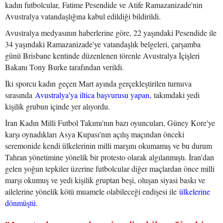
kadın futbolcular, Fatime Pesendide ve Atife Ramazanizade'nin
Avustralya vatandaşlığına kabul edildiği bildirildi.
Avustralya medyasının haberlerine göre, 22 yaşındaki Pesendide ile
34 yaşındaki Ramazanizade'ye vatandaşlık belgeleri, çarşamba
günü Brisbane kentinde düzenlenen törenle Avustralya İçişleri
Bakanı Tony Burke tarafından verildi.
İki sporcu kadın geçen Mart ayında gerçekleştirilen turnuva
sırasında
Avustralya'ya iltica başvurusu yapan,
takımdaki yedi
kişilik grubun içinde yer alıyordu.
İran Kadın Milli Futbol Takımı'nın bazı oyuncuları, Güney Kore'ye
karşı oynadıkları Asya Kupası'nın açılış maçından önceki
seremonide kendi ülkelerinin milli marşını okumamış ve bu durum
Tahran yönetimine yönelik bir protesto olarak algılanmıştı. İran'dan
gelen yoğun tepkiler üzerine futbolcular diğer maçlardan önce milli
marşı okumuş ve yedi kişilik gruptan beşi, oluşan siyasi baskı ve
ailelerine yönelik kötü muamele olabileceği endişesi ile
ülkelerine
dönmüştü.