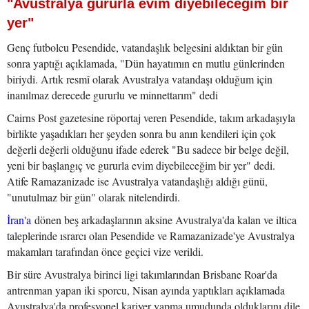
"Avustralya gururla evim diyebileceğim bir
yer"
Genç futbolcu Pesendide, vatandaşlık belgesini aldıktan bir gün
sonra yaptığı açıklamada, "Dün hayatımın en mutlu günlerinden
biriydi. Artık resmî olarak Avustralya vatandaşı olduğum için
inanılmaz derecede gururlu ve minnettarım" dedi
Cairns Post gazetesine röportaj veren Pesendide, takım arkadaşıyla
birlikte yaşadıkları her şeyden sonra bu anın kendileri için çok
değerli değerli olduğunu ifade ederek "Bu sadece bir belge değil,
yeni bir başlangıç ve gururla evim diyebileceğim bir yer" dedi.
Atife Ramazanizade ise Avustralya vatandaşlığı aldığı günü,
"unutulmaz bir gün" olarak nitelendirdi.
İran'a
dönen beş arkadaşlarının aksine Avustralya'da kalan ve iltica
taleplerinde ısrarcı olan Pesendide ve Ramazanizade'ye Avustralya
makamları tarafından önce geçici vize verildi.
Bir süre Avustralya birinci ligi takımlarından Brisbane Roar'da
antrenman yapan iki sporcu, Nisan ayında yaptıkları açıklamada
Avustralya'da profesyonel kariyer yapma umudunda olduklarını dile