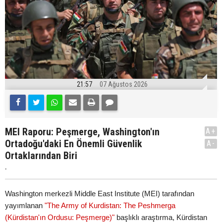
21:57
07 Ağustos 2026
MEI Raporu: Peşmerge, Washington'ın
A+
Ortadoğu'daki En Önemli Güvenlik
A-
Ortaklarından Biri
.
Washington merkezli Middle East Institute (MEI) tarafından
yayımlanan
"The Army of Kurdistan: The Peshmerga
(Kürdistan'ın Ordusu: Peşmerge)"
başlıklı araştırma, Kürdistan