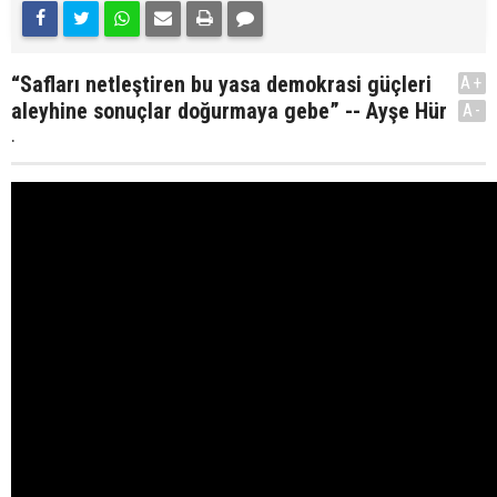
“Safları netleştiren bu yasa demokrasi güçleri
A+
aleyhine sonuçlar doğurmaya gebe” -- Ayşe Hür
A-
.