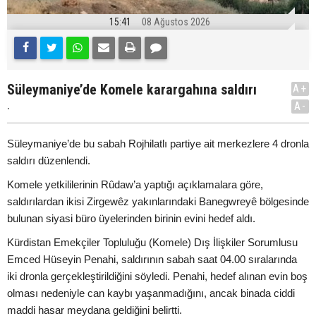
15:41
08 Ağustos 2026
Süleymaniye’de Komele karargahına saldırı
A+
.
A-
Süleymaniye’de bu sabah Rojhilatlı partiye ait merkezlere 4 dronla
saldırı düzenlendi.
Komele yetkililerinin Rûdaw’a yaptığı açıklamalara göre,
saldırılardan ikisi Zirgewêz yakınlarındaki Banegwreyê bölgesinde
bulunan siyasi büro üyelerinden birinin evini hedef aldı.
Kürdistan Emekçiler Topluluğu (Komele) Dış İlişkiler Sorumlusu
Emced Hüseyin Penahi, saldırının sabah saat 04.00 sıralarında
iki dronla gerçekleştirildiğini söyledi. Penahi, hedef alınan evin boş
olması nedeniyle can kaybı yaşanmadığını, ancak binada ciddi
maddi hasar meydana geldiğini belirtti.