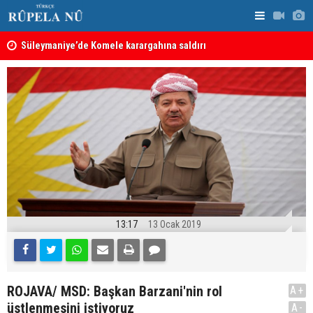
nın
Süleymaniye’de Komele karargahına saldırı
“Safları ne
sonuçlar d
13:17
13 Ocak 2019
ROJAVA/ MSD: Başkan Barzani'nin rol
A+
üstlenmesini istiyoruz
A-