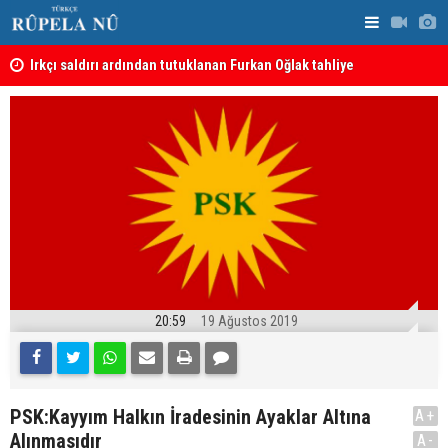
Irkçı saldırı ardından tutuklanan Furkan Oğlak tahliye
Haci Mahmu
edildi
birleştirme
20:59
19 Ağustos 2019
PSK:Kayyım Halkın İradesinin Ayaklar Altına
A+
Alınmasıdır
A-