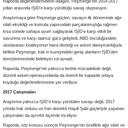
Raporda değerlendirmelerin odağını, Peşmerge'nin 2014-2017
yılları arasında IŞİD'e karşı yürüttüğü savaş oluşturuyor.
Araştırmaya göre Peşmerge güçleri, savaşın ilk döneminde ağır
silah eksikliği ve komuta yapısındaki parçalanmışlığa rağmen
kısa sürede sahaya uyum sağlayarak IŞİD'e karşı etkili bir
savunma ve karşı taarruz gücü geliştirdi. ABD öncülüğündeki
uluslararası koalisyonun hava desteği ve askeri danışmanlığıyla
birlikte Peşmerge, Irak'ın kuzeyindeki geniş alanların IŞİD'den
temizlenmesinde belirleyici rol oynadı.
Raporda, Peşmerge'nin yalnızca terörle mücadelede değil,
düzenli askeri operasyonlarda da önemli bir kapasite ortaya
koyduğu değerlendirmesine yer veriliyor.
2017 Çatışmaları
Araştırma yalnızca IŞİD'e karşı yürütülen savaşı değil, 2017
yılında Irak ordusu ve İran destekli Haşdi Şabi güçleriyle yaşanan
çatışmaları da ayrıntılı biçimde inceliyor.
Raporda, söz konusu süreçte Peşmerge'nin özellikle ağır silah ve