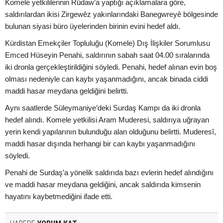
Komele yetkililerinin Rûdaw’a yaptığı açıklamalara göre,
saldırılardan ikisi Zirgewêz yakınlarındaki Banegwreyê bölgesinde
bulunan siyasi büro üyelerinden birinin evini hedef aldı.
Kürdistan Emekçiler Topluluğu (Komele) Dış İlişkiler Sorumlusu
Emced Hüseyin Penahi, saldırının sabah saat 04.00 sıralarında
iki dronla gerçekleştirildiğini söyledi. Penahi, hedef alınan evin boş
olması nedeniyle can kaybı yaşanmadığını, ancak binada ciddi
maddi hasar meydana geldiğini belirtti.
Aynı saatlerde Süleymaniye’deki Surdaş Kampı da iki dronla
hedef alındı. Komele yetkilisi Aram Muderesi, saldırıya uğrayan
yerin kendi yapılarının bulunduğu alan olduğunu belirtti. Muderesî,
maddi hasar dışında herhangi bir can kaybı yaşanmadığını
söyledi.
Penahi de Surdaş’a yönelik saldırıda bazı evlerin hedef alındığını
ve maddi hasar meydana geldiğini, ancak saldırıda kimsenin
hayatını kaybetmediğini ifade etti.