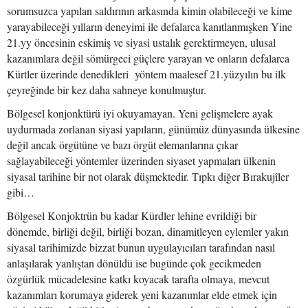
sorumsuzca yapılan saldırının arkasında kimin olabileceği ve kime
yarayabileceği yılların deneyimi ile defalarca kanıtlanmışken Yine
21.yy öncesinin eskimiş ve siyasi ustalık gerektirmeyen, ulusal
kazanımlara değil sömürgeci güçlere yarayan ve onların defalarca
Kürtler üzerinde denedikleri yöntem maalesef 21.yüzyılın bu ilk
çeyreğinde bir kez daha sahneye konulmuştur.
Bölgesel konjonktürü iyi okuyamayan. Yeni gelişmelere ayak
uydurmada zorlanan siyasi yapıların, günümüz dünyasında ülkesine
değil ancak örgütüne ve bazı örgüt elemanlarına çıkar
sağlayabileceği yöntemler üzerinden siyaset yapmaları ülkenin
siyasal tarihine bir not olarak düşmektedir. Tıpkı diğer Bırakujîler
gibi…
Bölgesel Konjoktrün bu kadar Kürdler lehine evrildiği bir
dönemde, birliği değil, birliği bozan, dinamitleyen eylemler yakın
siyasal tarihimizde bizzat bunun uygulayıcıları tarafından nasıl
anlaşılarak yanlıştan dönüldü ise bugünde çok gecikmeden
özgürlük mücadelesine katkı koyacak tarafta olmaya, mevcut
kazanımları korumaya giderek yeni kazanımlar elde etmek için