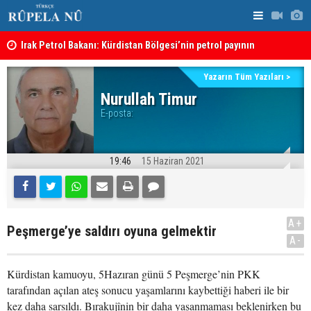
Irak Petrol Bakanı: Kürdistan Bölgesi’nin petrol payının
Süleymaniy
artırılmasının önünde bir engel yok
Yazarın Tüm Yazıları >
Nurullah Timur
E-posta:
19:46
15 Haziran 2021
A+
Peşmerge’ye saldırı oyuna gelmektir
A-
Kürdistan kamuoyu, 5Hazıran günü 5 Peşmerge’nin PKK
tarafından açılan ateş sonucu yaşamlarını kaybettiği haberi ile bir
kez daha sarsıldı. Bırakujînin bir daha yaşanmaması beklenirken bu