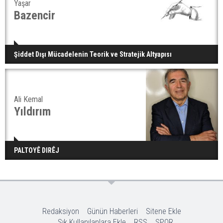
Yaşar
Bazencir
Şiddet Dışı Mücadelenin Teorik ve Stratejik Altyapısı
Ali Kemal
Yıldırım
PALTOYÊ DIRÊJ
Redaksiyon
Günün Haberleri
Sitene Ekle
Sık Kullanılanlara Ekle
RSS
SPOR