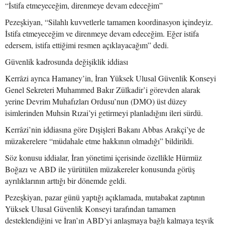
“İstifa etmeyeceğim, direnmeye devam edeceğim”
Pezeşkiyan, “Silahlı kuvvetlerle tamamen koordinasyon içindeyiz.
İstifa etmeyeceğim ve direnmeye devam edeceğim. Eğer istifa
edersem, istifa ettiğimi resmen açıklayacağım” dedi.
Güvenlik kadrosunda değişiklik iddiası
Kerrâzi ayrıca Hamaney’in, İran Yüksek Ulusal Güvenlik Konseyi
Genel Sekreteri Muhammed Bakır Zülkadir’i görevden alarak
yerine Devrim Muhafızları Ordusu’nun (DMO) üst düzey
isimlerinden Muhsin Rızai’yi getirmeyi planladığını ileri sürdü.
Kerrâzi’nin iddiasına göre Dışişleri Bakanı Abbas Arakçi’ye de
müzakerelere “müdahale etme hakkının olmadığı” bildirildi.
Söz konusu iddialar, İran yönetimi içerisinde özellikle Hürmüz
Boğazı ve ABD ile yürütülen müzakereler konusunda görüş
ayrılıklarının arttığı bir dönemde geldi.
Pezeşkiyan, pazar günü yaptığı açıklamada, mutabakat zaptının
Yüksek Ulusal Güvenlik Konseyi tarafından tamamen
desteklendiğini ve İran’ın ABD’yi anlaşmaya bağlı kalmaya teşvik