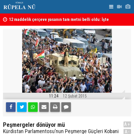
kanı
12 maddelik çerçeve yasanın tam metni belli oldu: İşte
İran’da Pez
tü
tam metin!
11:24
12 Şubat 2015
Peşmergeler dönüyor mü
A+
Kürdistan Parlamentosu’nun Peşmerge Güçleri Kobani
A-