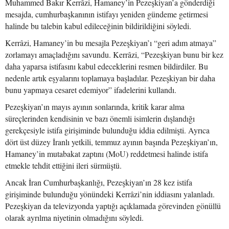
Muhammed Bakır Kerrâzi, Hamaney’in Pezeşkiyan’a gönderdiği
mesajda, cumhurbaşkanının istifayı yeniden gündeme getirmesi
halinde bu talebin kabul edileceğinin bildirildiğini söyledi.
Kerrâzi, Hamaney’in bu mesajla Pezeşkiyan’ı “geri adım atmaya”
zorlamayı amaçladığını savundu. Kerrâzi, “Pezeşkiyan bunu bir kez
daha yaparsa istifasını kabul edeceklerini resmen bildirdiler. Bu
nedenle artık eşyalarını toplamaya başladılar. Pezeşkiyan bir daha
bunu yapmaya cesaret edemiyor” ifadelerini kullandı.
Pezeşkiyan’ın mayıs ayının sonlarında, kritik karar alma
süreçlerinden kendisinin ve bazı önemli isimlerin dışlandığı
gerekçesiyle istifa girişiminde bulunduğu iddia edilmişti. Ayrıca
dört üst düzey İranlı yetkili, temmuz ayının başında Pezeşkiyan’ın,
Hamaney’in mutabakat zaptını (MoU) reddetmesi halinde istifa
etmekle tehdit ettiğini ileri sürmüştü.
Ancak İran Cumhurbaşkanlığı, Pezeşkiyan’ın 28 kez istifa
girişiminde bulunduğu yönündeki Kerrâzi’nin iddiasını yalanladı.
Pezeşkiyan da televizyonda yaptığı açıklamada görevinden gönüllü
olarak ayrılma niyetinin olmadığını söyledi.