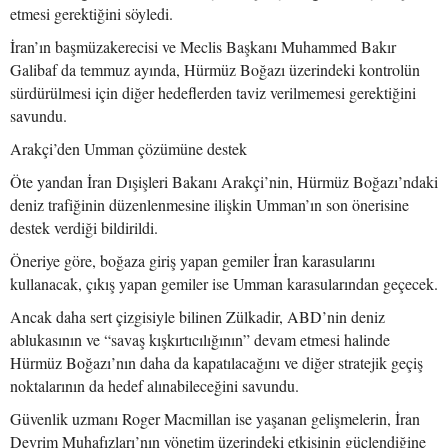
etmesi gerektiğini söyledi.
İran’ın başmüzakerecisi ve Meclis Başkanı Muhammed Bakır
Galibaf da temmuz ayında, Hürmüz Boğazı üzerindeki kontrolün
sürdürülmesi için diğer hedeflerden taviz verilmemesi gerektiğini
savundu.
Arakçi’den Umman çözümüne destek
Öte yandan İran Dışişleri Bakanı Arakçi’nin, Hürmüz Boğazı’ndaki
deniz trafiğinin düzenlenmesine ilişkin Umman’ın son önerisine
destek verdiği bildirildi.
Öneriye göre, boğaza giriş yapan gemiler İran karasularını
kullanacak, çıkış yapan gemiler ise Umman karasularından geçecek.
Ancak daha sert çizgisiyle bilinen Zülkadir, ABD’nin deniz
ablukasının ve “savaş kışkırtıcılığının” devam etmesi halinde
Hürmüz Boğazı’nın daha da kapatılacağını ve diğer stratejik geçiş
noktalarının da hedef alınabileceğini savundu.
Güvenlik uzmanı Roger Macmillan ise yaşanan gelişmelerin, İran
Devrim Muhafızları’nın yönetim üzerindeki etkisinin güçlendiğine