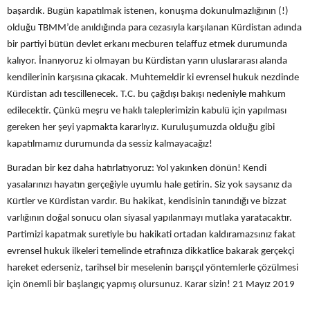
başardık. Bugün kapatılmak istenen, konuşma dokunulmazlığının (!)
olduğu TBMM’de anıldığında para cezasıyla karşılanan Kürdistan adında
bir partiyi bütün devlet erkanı mecburen telaffuz etmek durumunda
kalıyor. İnanıyoruz ki olmayan bu Kürdistan yarın uluslararası alanda
kendilerinin karşısına çıkacak. Muhtemeldir ki evrensel hukuk nezdinde
Kürdistan adı tescillenecek. T.C. bu çağdışı bakışı nedeniyle mahkum
edilecektir. Çünkü meşru ve haklı taleplerimizin kabulü için yapılması
gereken her şeyi yapmakta kararlıyız. Kuruluşumuzda olduğu gibi
kapatılmamız durumunda da sessiz kalmayacağız!
Buradan bir kez daha hatırlatıyoruz: Yol yakınken dönün! Kendi
yasalarınızı hayatın gerçeğiyle uyumlu hale getirin. Siz yok saysanız da
Kürtler ve Kürdistan vardır. Bu hakikat, kendisinin tanındığı ve bizzat
varlığının doğal sonucu olan siyasal yapılanmayı mutlaka yaratacaktır.
Partimizi kapatmak suretiyle bu hakikati ortadan kaldıramazsınız fakat
evrensel hukuk ilkeleri temelinde etrafınıza dikkatlice bakarak gerçekçi
hareket ederseniz, tarihsel bir meselenin barışçıl yöntemlerle çözülmesi
için önemli bir başlangıç yapmış olursunuz. Karar sizin! 21 Mayız 2019