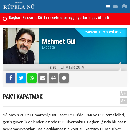
Başkan Barzani: Kürt meselesi barışçıl yollarla çözülmeli
Almanya'da 
Bağdat'ta İHA operasyonu: 3 kişi gözaltında, iki siyasetçi
hakkında tutuklama kararı
Yazarın Tüm Yazıları >
Mehmet Gül
E-posta:
13:30
21 Mayıs 2019
A+
PAK’I KAPATMAK
A-
18 Mayıs 2019 Cumartesi günü, saat 12:00’de, PAK ve PSK temsilcileri,
geniş güvenlik önlemleri altında PSK Diyarbakır İl Başkanlığında bir basın
açıklaması yaptılar. Basın açıklamasının konusu, Yargıtay Cumhuriyet