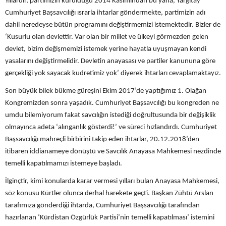
Yıllardır, partimizin kurulduğu 2014 Kasımından bu yana, Yargıtay
Cumhuriyet Başsavcılığı ısrarla ihtarlar göndermekte, partimizin adı
dahil neredeyse bütün programını değiştirmemizi istemektedir. Bizler de
‘Kusurlu olan devlettir. Var olan bir millet ve ülkeyi görmezden gelen
devlet, bizim değişmemizi istemek yerine hayatla uyuşmayan kendi
yasalarını değiştirmelidir. Devletin anayasası ve partiler kanununa göre
gerçekliği yok sayacak kudretimiz yok’ diyerek ihtarları cevaplamaktayız.
Son büyük bilek bükme güreşini Ekim 2017’de yaptığımız 1. Olağan
Kongremizden sonra yaşadık. Cumhuriyet Başsavcılığı bu kongreden ne
umdu bilemiyorum fakat savcılığın istediği doğrultusunda bir değişiklik
olmayınca adeta ‘alınganlık gösterdi!’ ve süreci hızlandırdı. Cumhuriyet
Başsavcılığı mahreçli birbirini takip eden ihtarlar, 20.12.2018’den
itibaren iddianameye dönüştü ve Savcılık Anayasa Mahkemesi nezdinde
temelli kapatılmamızı istemeye başladı.
İlginçtir, kimi konularda karar vermesi yılları bulan Anayasa Mahkemesi,
söz konusu Kürtler olunca derhal harekete geçti. Başkan Zühtü Arslan
tarafımıza gönderdiği ihtarda, Cumhuriyet Başsavcılığı tarafından
hazırlanan ‘Kürdistan Özgürlük Partisi’nin temelli kapatılması’ istemini