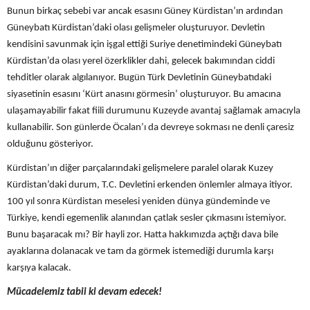
Bunun birkaç sebebi var ancak esasını Güney Kürdistan’ın ardından
Güneybatı Kürdistan’daki olası gelişmeler oluşturuyor. Devletin
kendisini savunmak için işgal ettiği Suriye denetimindeki Güneybatı
Kürdistan’da olası yerel özerklikler dahi, gelecek bakımından ciddi
tehditler olarak algılanıyor. Bugün Türk Devletinin Güneybatıdaki
siyasetinin esasını ‘Kürt anasını görmesin’ oluşturuyor. Bu amacına
ulaşamayabilir fakat fiili durumunu Kuzeyde avantaj sağlamak amacıyla
kullanabilir. Son günlerde Öcalan’ı da devreye sokması ne denli çaresiz
olduğunu gösteriyor.
Kürdistan’ın diğer parçalarındaki gelişmelere paralel olarak Kuzey
Kürdistan’daki durum, T.C. Devletini erkenden önlemler almaya itiyor.
100 yıl sonra Kürdistan meselesi yeniden dünya gündeminde ve
Türkiye, kendi egemenlik alanından çatlak sesler çıkmasını istemiyor.
Bunu başaracak mı? Bir hayli zor. Hatta hakkımızda açtığı dava bile
ayaklarına dolanacak ve tam da görmek istemediği durumla karşı
karşıya kalacak.
Mücadelemiz tabii ki devam edecek!