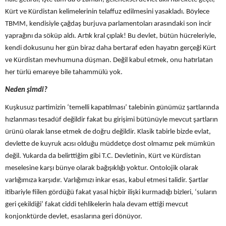
Kürt ve Kürdistan kelimelerinin telaffuz edilmesini yasakladı. Böylece
TBMM, kendisiyle çağdaş burjuva parlamentoları arasındaki son incir
yaprağını da söküp aldı. Artık kral çıplak! Bu devlet, bütün hücreleriyle,
kendi dokusunu her gün biraz daha bertaraf eden hayatın gerçeği Kürt
ve Kürdistan mevhumuna düşman. Değil kabul etmek, onu hatırlatan
her türlü emareye bile tahammülü yok.
Neden şimdi?
Kuşkusuz partimizin ‘temelli kapatılması’ talebinin günümüz şartlarında
hızlanması tesadüf değildir fakat bu girişimi bütünüyle mevcut şartların
ürünü olarak lanse etmek de doğru değildir. Klasik tabirle bizde evlat,
devlette de kuyruk acısı olduğu müddetçe dost olmamız pek mümkün
değil. Yukarda da belirttiğim gibi T.C. Devletinin, Kürt ve Kürdistan
meselesine karşı bünye olarak bağışıklığı yoktur. Ontolojik olarak
varlığımıza karşıdır. Varlığımızı inkar esas, kabul etmesi talidir. Şartlar
itibariyle fiilen gördüğü fakat yasal hiçbir ilişki kurmadığı bizleri, ‘suların
geri çekildiği’ fakat ciddi tehlikelerin hala devam ettiği mevcut
konjonktürde devlet, esaslarına geri dönüyor.