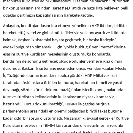
mecburen Kürdistan adını kullanacaktı. O zaman ne olacaktı?’ türünden
bir konuşmasının ardından işaret fişeği atıldı ve hazır kıta bekleyen belli
odaklar partimizin kapatılması için harekete geçtiler.
Anlaşılan, kendi ajandasını icra etmeye yönelirken AKP iktidarı, birlikte
hareket ettiği yerel ve global müttefikleriyle yollarını ayırdı ve iktidarda
kalmak, Başkanlık sistemini hayata geçirmek, bir başka ifadeyle ‘…
evdeki bulgurdan olmamak…’ için ‘yolda bulduğu’ yeni müttefiklerine
esasını Kürt ve Kürdistan meselesinin oluşturduğu konularda,
kendisinin de sonunu getirecek ölçüde ödünler vermeye ikna olmuş
durumda. Başkanlık sistemine geçmeden önce, yeniden yazılan Meclis
İç Tüzüğünde bunun işaretlerini bolca gördük. HDP Milletvekilleri
tarafından üstü ustaca örtülen bu huruç harekatının temeli ve yasal
dayanağı, sözde ‘kürsü dokunulmazlığı’ olan Meclis konuşmalarında
Kürt ve Kürdistan kelimelerinin kullanılmasının yasaklanmasıyla
hazırlandı. ‘Kürsü dokunulmazlığı’, TBMM ile çağdaş burjuva
parlamentoları arasındaki en önemli bağlardan biriydi fakat bugüne
kadar ciddi bir sorun oluşturmadı. Ne zaman ki siyasal gerçekler Kürt ve
Kürdistan meselesinin TBMM kürsüsünden dile getirilmesini zorunlu
hale getirdi, işte tam da o zaman, geleneksel devlet aklı harekete geçti,