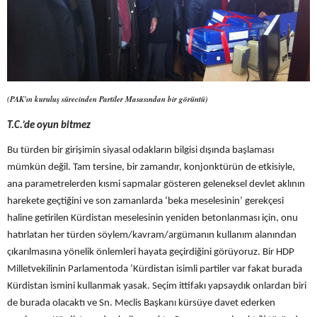
(PAK'ın kuruluş sürecinden Partiler Masasından bir görüntü)
T.C.’de oyun bitmez
Bu türden bir girişimin siyasal odakların bilgisi dışında başlaması
mümkün değil. Tam tersine, bir zamandır, konjonktürün de etkisiyle,
ana parametrelerden kısmi sapmalar gösteren geleneksel devlet aklının
harekete geçtiğini ve son zamanlarda ‘beka meselesinin’ gerekçesi
haline getirilen Kürdistan meselesinin yeniden betonlanması için, onu
hatırlatan her türden söylem/kavram/argümanın kullanım alanından
çıkarılmasına yönelik önlemleri hayata geçirdiğini görüyoruz. Bir HDP
Milletvekilinin Parlamentoda ‘Kürdistan isimli partiler var fakat burada
Kürdistan ismini kullanmak yasak. Seçim ittifakı yapsaydık onlardan biri
de burada olacaktı ve Sn. Meclis Başkanı kürsüye davet ederken