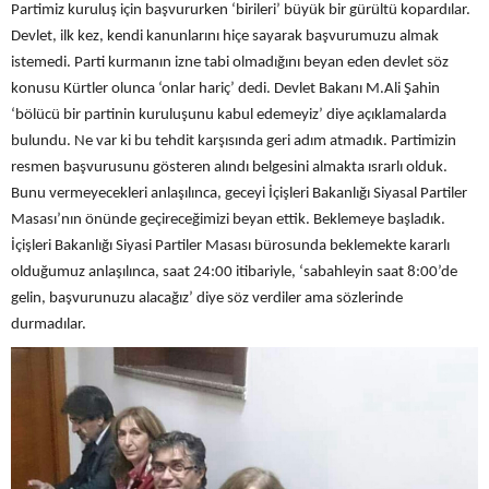
Partimiz kuruluş için başvururken ‘birileri’ büyük bir gürültü kopardılar.
Devlet, ilk kez, kendi kanunlarını hiçe sayarak başvurumuzu almak
istemedi. Parti kurmanın izne tabi olmadığını beyan eden devlet söz
konusu Kürtler olunca ‘onlar hariç’ dedi. Devlet Bakanı M.Ali Şahin
‘bölücü bir partinin kuruluşunu kabul edemeyiz’ diye açıklamalarda
bulundu. Ne var ki bu tehdit karşısında geri adım atmadık. Partimizin
resmen başvurusunu gösteren alındı belgesini almakta ısrarlı olduk.
Bunu vermeyecekleri anlaşılınca, geceyi İçişleri Bakanlığı Siyasal Partiler
Masası’nın önünde geçireceğimizi beyan ettik. Beklemeye başladık.
İçişleri Bakanlığı Siyasi Partiler Masası bürosunda beklemekte kararlı
olduğumuz anlaşılınca, saat 24:00 itibariyle, ‘sabahleyin saat 8:00’de
gelin, başvurunuzu alacağız’ diye söz verdiler ama sözlerinde
durmadılar.