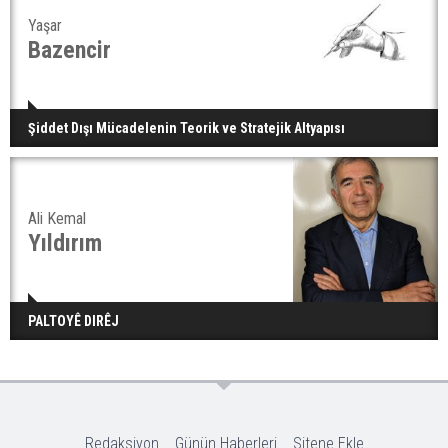
Yaşar
Bazencir
Şiddet Dışı Mücadelenin Teorik ve Stratejik Altyapısı
Ali Kemal
Yıldırım
PALTOYÊ DIRÊJ
Redaksiyon
Günün Haberleri
Sitene Ekle