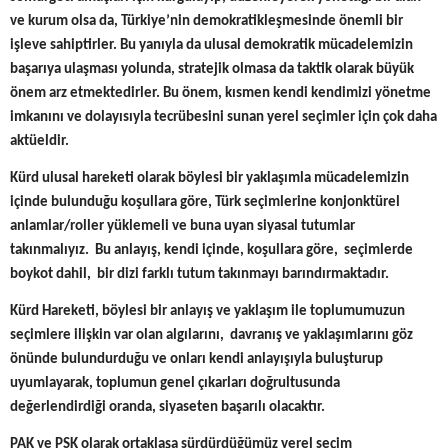
ve kurum olsa da, Türkiye’nin demokratikleşmesinde önemli bir
işleve sahiptirler. Bu yanıyla da ulusal demokratik mücadelemizin
başarıya ulaşması yolunda, stratejik olmasa da taktik olarak büyük
önem arz etmektedirler. Bu önem, kısmen kendi kendimizi yönetme
imkanını ve dolayısıyla tecrübesini sunan yerel seçimler için çok daha
aktüeldir.
Kürd ulusal hareketi olarak böylesi bir yaklaşımla mücadelemizin
içinde bulunduğu koşullara göre, Türk seçimlerine konjonktürel
anlamlar/roller yüklemeli ve buna uyan siyasal tutumlar
takınmalıyız. Bu anlayış, kendi içinde, koşullara göre, seçimlerde
boykot dahil, bir dizi farklı tutum takınmayı barındırmaktadır.
Kürd Hareketi, böylesi bir anlayış ve yaklaşım ile toplumumuzun
seçimlere ilişkin var olan algılarını, davranış ve yaklaşımlarını göz
önünde bulundurduğu ve onları kendi anlayışıyla buluşturup
uyumlayarak, toplumun genel çıkarları doğrultusunda
değerlendirdiği oranda, siyaseten başarılı olacaktır.
PAK ve PSK olarak ortaklaşa sürdürdüğümüz yerel seçim