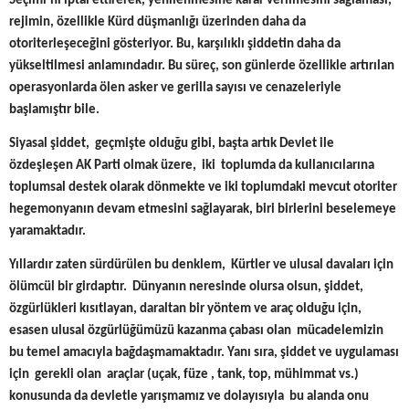
Seçimi’ni iptal ettirerek, yenilenmesine karar verilmesini sağlaması,
rejimin, özellikle Kürd düşmanlığı üzerinden daha da
otoriterleşeceğini gösteriyor. Bu, karşılıklı şiddetin daha da
yükseltilmesi anlamındadır. Bu süreç, son günlerde özellikle artırılan
operasyonlarda ölen asker ve gerilla sayısı ve cenazeleriyle
başlamıştır bile.
Siyasal şiddet, geçmişte olduğu gibi, başta artık Devlet ile
özdeşleşen AK Parti olmak üzere, iki toplumda da kullanıcılarına
toplumsal destek olarak dönmekte ve iki toplumdaki mevcut otoriter
hegemonyanın devam etmesini sağlayarak, biri birlerini beselemeye
yaramaktadır.
Yıllardır zaten sürdürülen bu denklem, Kürtler ve ulusal davaları için
ölümcül bir girdaptır. Dünyanın neresinde olursa olsun, şiddet,
özgürlükleri kısıtlayan, daraltan bir yöntem ve araç olduğu için,
esasen ulusal özgürlüğümüzü kazanma çabası olan mücadelemizin
bu temel amacıyla bağdaşmamaktadır. Yanı sıra, şiddet ve uygulaması
için gerekli olan araçlar (uçak, füze , tank, top, mühimmat vs.)
konusunda da devletle yarışmamız ve dolayısıyla bu alanda onu