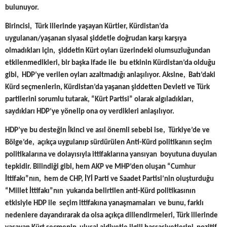
bulunuyor.
Birincisi, Türk illerinde yaşayan Kürtler, Kürdistan’da
uygulanan/yaşanan siyasal şiddetle doğrudan karşı karşıya
olmadıkları için, şiddetin Kürt oyları üzerindeki olumsuzluğundan
etkilenmedikleri, bir başka ifade ile bu etkinin Kürdistan’da olduğu
gibi, HDP’ye verilen oyları azaltmadığı anlaşılıyor. Aksine, Batı’daki
Kürd seçmenlerin, Kürdistan’da yaşanan şiddetten Devleti ve Türk
partilerini sorumlu tutarak, “Kürt Partisi” olarak algıladıkları,
saydıkları HDP’ye yönelip ona oy verdikleri anlaşılıyor.
HDP’ye bu desteğin İkinci ve asıl önemli sebebi ise, Türkiye’de ve
Bölge’de, açıkça uygulanıp sürdürülen Anti-Kürd politikanın seçim
politikalarına ve dolayısıyla ittifaklarına yansıyan boyutuna duyulan
tepkidir. Bilindiği gibi, hem AKP ve MHP’den oluşan “Cumhur
İttifakı”nın, hem de CHP, İYİ Parti ve Saadet Partisi’nin oluşturduğu
“Millet İttifakı”nın yukarıda belirtilen anti-Kürd politikasının
etkisiyle HDP ile seçim ittifakına yanaşmamaları ve bunu, farklı
nedenlere dayandırarak da olsa açıkça dillendirmeleri, Türk illerinde