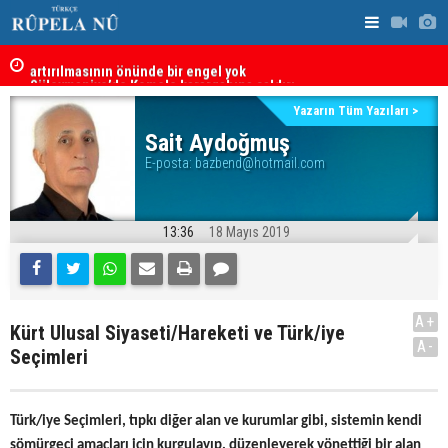
artırılmasının önünde bir engel yok
“Safları ne
Süleymaniye’de Komele karargahına saldırı
sonuçlar d
Yazarın Tüm Yazıları >
Sait Aydoğmuş
E-posta:
bazbend@hotmail.com
13:36
18 Mayıs 2019
A+
Kürt Ulusal Siyaseti/Hareketi ve Türk/iye
A-
Seçimleri
Türk/iye Seçimleri, tıpkı diğer alan ve kurumlar gibi, sistemin kendi
sömürgeci amaçları için kurgulayıp, düzenleyerek yönettiği bir alan