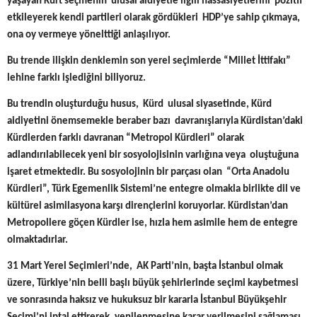
yaşayan Kürt seçmenin ulusal aidiyetle ilgili hassasiyetlerini pozitif
etkileyerek kendi partileri olarak gördükleri HDP’ye sahip çıkmaya,
ona oy vermeye yönelttiği anlaşılıyor.
Bu trende ilişkin denklemin son yerel seçimlerde “Millet İttifakı”
lehine farklı işlediğini biliyoruz.
Bu trendin oluşturduğu husus, Kürd ulusal siyasetinde, Kürd
aidiyetini önemsemekle beraber bazı davranışlarıyla Kürdistan’daki
Kürdlerden farklı davranan “Metropol Kürdleri” olarak
adlandırılabilecek yeni bir sosyolojisinin varlığına veya oluştuğuna
işaret etmektedir. Bu sosyolojinin bir parçası olan “Orta Anadolu
Kürdleri”, Türk Egemenlik Sistemi’ne entegre olmakla birlikte dil ve
kültürel asimilasyona karşı dirençlerini koruyorlar. Kürdistan’dan
Metropollere göçen Kürdler ise, hızla hem asimile hem de entegre
olmaktadırlar.
31 Mart Yerel Seçimleri’nde, AK Parti’nin, başta İstanbul olmak
üzere, Türkiye’nin belli başlı büyük şehirlerinde seçimi kaybetmesi
ve sonrasında haksız ve hukuksuz bir kararla İstanbul Büyükşehir