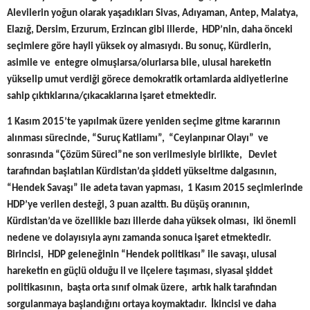
Alevilerin yoğun olarak yaşadıkları Sivas, Adıyaman, Antep, Malatya,
Elazığ, Dersim, Erzurum, Erzincan gibi illerde, HDP’nin, daha önceki
seçimlere göre hayli yüksek oy almasıydı. Bu sonuç, Kürdlerin,
asimile ve entegre olmuşlarsa/olurlarsa bile, ulusal hareketin
yükselip umut verdiği görece demokratik ortamlarda aidiyetlerine
sahip çıktıklarına/çıkacaklarına işaret etmektedir.
1 Kasım 2015’te yapılmak üzere yeniden seçime gitme kararının
alınması sürecinde, “Suruç Katliamı”, “Ceylanpınar Olayı” ve
sonrasında “Çözüm Süreci”ne son verilmesiyle birlikte, Devlet
tarafından başlatılan Kürdistan’da şiddeti yükseltme dalgasının,
“Hendek Savaşı” ile adeta tavan yapması, 1 Kasım 2015 seçimlerinde
HDP’ye verilen desteği, 3 puan azalttı. Bu düşüş oranının,
Kürdistan’da ve özellikle bazı illerde daha yüksek olması, iki önemli
nedene ve dolayısıyla aynı zamanda sonuca işaret etmektedir.
Birincisi, HDP geleneğinin “Hendek politikası” ile savaşı, ulusal
hareketin en güçlü olduğu il ve ilçelere taşıması, siyasal şiddet
politikasının, başta orta sınıf olmak üzere, artık halk tarafından
sorgulanmaya başlandığını ortaya koymaktadır. İkincisi ve daha