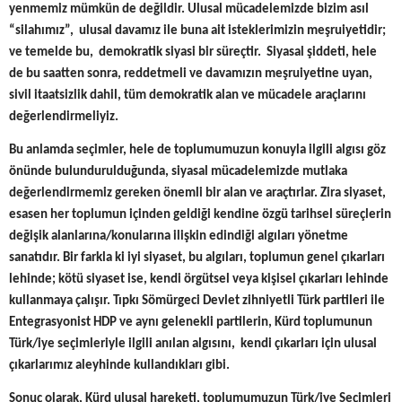
yenmemiz mümkün de değildir. Ulusal mücadelemizde bizim asıl
“silahımız”, ulusal davamız ile buna ait isteklerimizin meşruiyetidir;
ve temelde bu, demokratik siyasi bir süreçtir. Siyasal şiddeti, hele
de bu saatten sonra, reddetmeli ve davamızın meşruiyetine uyan,
sivil itaatsizlik dahil, tüm demokratik alan ve mücadele araçlarını
değerlendirmeliyiz.
Bu anlamda seçimler, hele de toplumumuzun konuyla ilgili algısı göz
önünde bulundurulduğunda, siyasal mücadelemizde mutlaka
değerlendirmemiz gereken önemli bir alan ve araçtırlar. Zira siyaset,
esasen her toplumun içinden geldiği kendine özgü tarihsel süreçlerin
değişik alanlarına/konularına ilişkin edindiği algıları yönetme
sanatıdır. Bir farkla ki iyi siyaset, bu algıları, toplumun genel çıkarları
lehinde; kötü siyaset ise, kendi örgütsel veya kişisel çıkarları lehinde
kullanmaya çalışır. Tıpkı Sömürgeci Devlet zihniyetli Türk partileri ile
Entegrasyonist HDP ve aynı gelenekli partilerin, Kürd toplumunun
Türk/iye seçimleriyle ilgili anılan algısını, kendi çıkarları için ulusal
çıkarlarımız aleyhinde kullandıkları gibi.
Sonuç olarak, Kürd ulusal hareketi, toplumumuzun Türk/iye Seçimleri