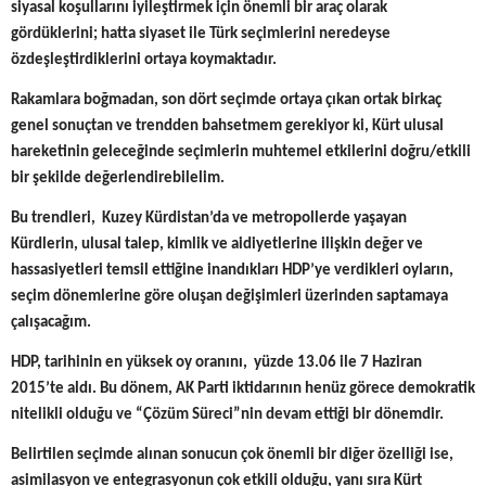
siyasal koşullarını iyileştirmek için önemli bir araç olarak
gördüklerini; hatta siyaset ile Türk seçimlerini neredeyse
özdeşleştirdiklerini ortaya koymaktadır.
Rakamlara boğmadan, son dört seçimde ortaya çıkan ortak birkaç
genel sonuçtan ve trendden bahsetmem gerekiyor ki, Kürt ulusal
hareketinin geleceğinde seçimlerin muhtemel etkilerini doğru/etkili
bir şekilde değerlendirebilelim.
Bu trendleri, Kuzey Kürdistan’da ve metropollerde yaşayan
Kürdlerin, ulusal talep, kimlik ve aidiyetlerine ilişkin değer ve
hassasiyetleri temsil ettiğine inandıkları HDP’ye verdikleri oyların,
seçim dönemlerine göre oluşan değişimleri üzerinden saptamaya
çalışacağım.
HDP, tarihinin en yüksek oy oranını, yüzde 13.06 ile 7 Haziran
2015’te aldı. Bu dönem, AK Parti iktidarının henüz görece demokratik
nitelikli olduğu ve “Çözüm Süreci”nin devam ettiği bir dönemdir.
Belirtilen seçimde alınan sonucun çok önemli bir diğer özelliği ise,
asimilasyon ve entegrasyonun çok etkili olduğu, yanı sıra Kürt