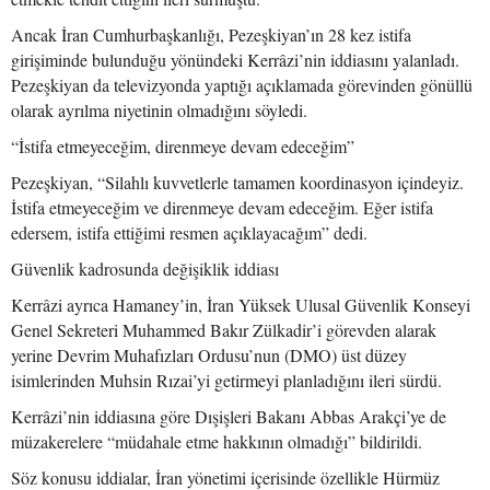
Ancak İran Cumhurbaşkanlığı, Pezeşkiyan’ın 28 kez istifa
girişiminde bulunduğu yönündeki Kerrâzi’nin iddiasını yalanladı.
Pezeşkiyan da televizyonda yaptığı açıklamada görevinden gönüllü
olarak ayrılma niyetinin olmadığını söyledi.
“İstifa etmeyeceğim, direnmeye devam edeceğim”
Pezeşkiyan, “Silahlı kuvvetlerle tamamen koordinasyon içindeyiz.
İstifa etmeyeceğim ve direnmeye devam edeceğim. Eğer istifa
edersem, istifa ettiğimi resmen açıklayacağım” dedi.
Güvenlik kadrosunda değişiklik iddiası
Kerrâzi ayrıca Hamaney’in, İran Yüksek Ulusal Güvenlik Konseyi
Genel Sekreteri Muhammed Bakır Zülkadir’i görevden alarak
yerine Devrim Muhafızları Ordusu’nun (DMO) üst düzey
isimlerinden Muhsin Rızai’yi getirmeyi planladığını ileri sürdü.
Kerrâzi’nin iddiasına göre Dışişleri Bakanı Abbas Arakçi’ye de
müzakerelere “müdahale etme hakkının olmadığı” bildirildi.
Söz konusu iddialar, İran yönetimi içerisinde özellikle Hürmüz