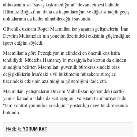
ablukasının ve “savaş kışkırtıcılığının” devam etmesi halinde
Hürmüz Boğazı’nın daha da kapatılacağını ve diğer stratejik geçiş
noktalarının da hedef alınabileceğini savundu.
Güvenlik uzmanı Roger Macmillan ise yaşanan gelişmelerin, İran
Devrim Muhafızları’nın yönetim üzerindeki etkisinin güçlendiğine
işaret ettiğini söyledi.
Macmillan’a göre Pezeşkiyan’ın elindeki en önemli koz istifa
tehdidiydi. Mücteba Hamaney’in mesajıyla bu kozun da elinden
alındığını belirten Macmillan, güvenlik bürokrasisindeki olası
değişikliklerin İran’daki sivil hükümetin müzakere süreçleri
üzerindeki etkisinin azaltıldığını gösterdiğini ifade etti.
Macmillan, gelişmelerin Devrim Muhafızları içerisindeki sertlik
yanlısı kanadın “daha da sertleştiğini” ve İslam Cumhuriyeti’nde
“tam kontrol yönünde ilerlediğini” gösterdiği değerlendirmesinde
bulundu.
HABERE
YORUM KAT