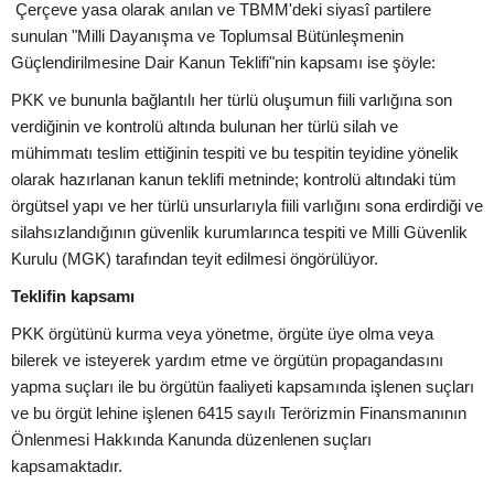
Çerçeve yasa olarak anılan ve TBMM'deki siyasî partilere
sunulan "Milli Dayanışma ve Toplumsal Bütünleşmenin
Güçlendirilmesine Dair Kanun Teklifi"nin kapsamı ise şöyle:
PKK ve bununla bağlantılı her türlü oluşumun fiili varlığına son
verdiğinin ve kontrolü altında bulunan her türlü silah ve
mühimmatı teslim ettiğinin tespiti ve bu tespitin teyidine yönelik
olarak hazırlanan kanun teklifi metninde; kontrolü altındaki tüm
örgütsel yapı ve her türlü unsurlarıyla fiili varlığını sona erdirdiği ve
silahsızlandığının güvenlik kurumlarınca tespiti ve Milli Güvenlik
Kurulu (MGK) tarafından teyit edilmesi öngörülüyor.
Teklifin kapsamı
PKK örgütünü kurma veya yönetme, örgüte üye olma veya
bilerek ve isteyerek yardım etme ve örgütün propagandasını
yapma suçları ile bu örgütün faaliyeti kapsamında işlenen suçları
ve bu örgüt lehine işlenen 6415 sayılı Terörizmin Finansmanının
Önlenmesi Hakkında Kanunda düzenlenen suçları
kapsamaktadır.