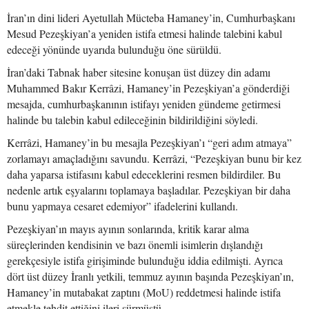
İran’ın dini lideri Ayetullah Mücteba Hamaney’in, Cumhurbaşkanı
Mesud Pezeşkiyan’a yeniden istifa etmesi halinde talebini kabul
edeceği yönünde uyarıda bulunduğu öne sürüldü.
İran’daki Tabnak haber sitesine konuşan üst düzey din adamı
Muhammed Bakır Kerrâzi, Hamaney’in Pezeşkiyan’a gönderdiği
mesajda, cumhurbaşkanının istifayı yeniden gündeme getirmesi
halinde bu talebin kabul edileceğinin bildirildiğini söyledi.
Kerrâzi, Hamaney’in bu mesajla Pezeşkiyan’ı “geri adım atmaya”
zorlamayı amaçladığını savundu. Kerrâzi, “Pezeşkiyan bunu bir kez
daha yaparsa istifasını kabul edeceklerini resmen bildirdiler. Bu
nedenle artık eşyalarını toplamaya başladılar. Pezeşkiyan bir daha
bunu yapmaya cesaret edemiyor” ifadelerini kullandı.
Pezeşkiyan’ın mayıs ayının sonlarında, kritik karar alma
süreçlerinden kendisinin ve bazı önemli isimlerin dışlandığı
gerekçesiyle istifa girişiminde bulunduğu iddia edilmişti. Ayrıca
dört üst düzey İranlı yetkili, temmuz ayının başında Pezeşkiyan’ın,
Hamaney’in mutabakat zaptını (MoU) reddetmesi halinde istifa
etmekle tehdit ettiğini ileri sürmüştü.