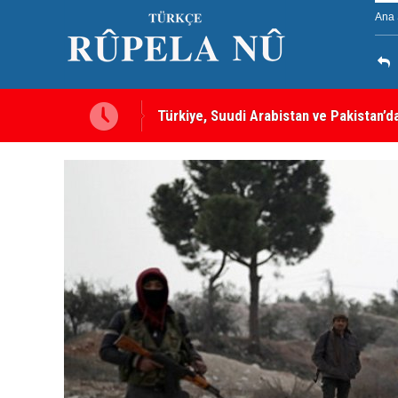
Ana 
Türkiye, Suudi Arabistan ve Pakistan’d
sayılacak
MEI Raporu: Peşmerge, Washington'ın O