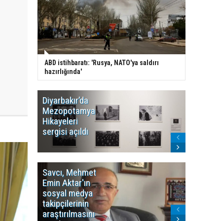
ABD istihbaratı: 'Rusya, NATO'ya saldırı
hazırlığında'
Diyarbakır’da
WDR, Kü
Mezopotamya
yayın y
Hikayeleri
Cosmo K
sergisi açıldı
program
sonlandı
Savcı, Mehmet
Kürdist
Emin Aktar'ın
Bölgesi 
sosyal medya
Washing
takipçilerinin
Gündem
araştırılmasını
ile ilişkil