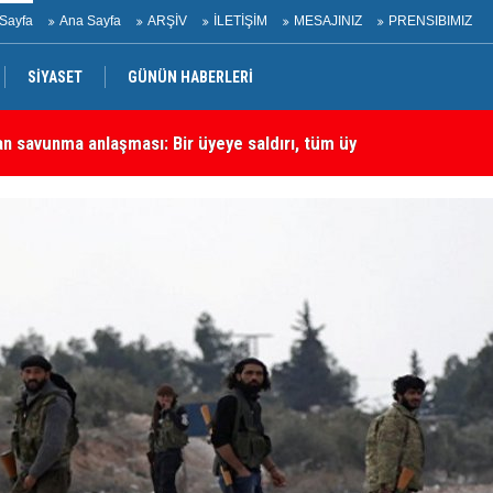
Sayfa
Ana Sayfa
ARŞİV
İLETİŞİM
MESAJINIZ
PRENSIBIMIZ
an savunma anlaşması: Bir üyeye saldırı, tüm üyelere yapılmış
SİYASET
GÜNÜN HABERLERİ
Ha
rtadoğu'daki En Önemli Güvenlik Ortaklarından Biri