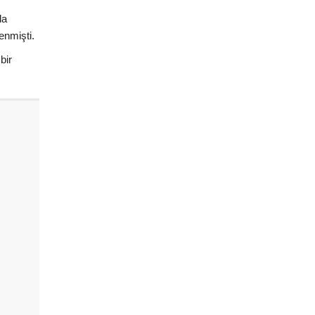
da
enmişti.
bir