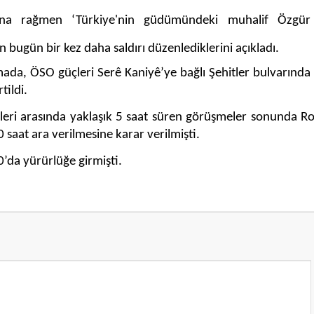
ına rağmen ‘Türkiye'nin güdümündeki muhalif Özgür
 bugün bir kez daha saldırı düzenlediklerini açıkladı.
mada, ÖSO güçleri Serê Kaniyê’ye bağlı Şehitler bulvarınd
tildi.
ileri arasında yaklaşık 5 saat süren görüşmeler sonunda R
saat ara verilmesine karar verilmişti.
’da yürürlüğe girmişti.