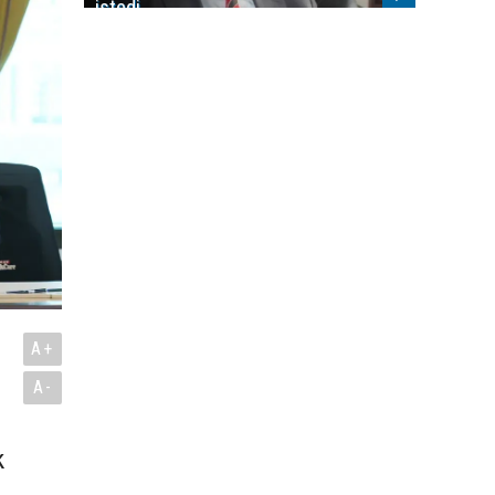
istedi
A+
A-
k