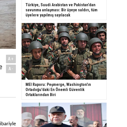
Türkiye, Suudi Arabistan ve Pakistan’dan
savunma anlaşması: Bir üyeye saldırı, tüm
üyelere yapılmış sayılacak
A+
e
A-
MEI Raporu: Peşmerge, Washington'ın
Ortadoğu'daki En Önemli Güvenlik
Ortaklarından Biri
bariyle