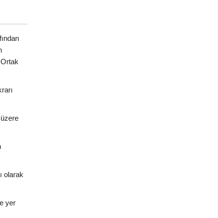
.
fından
n
 Ortak
rarı
 üzere
n
ı olarak
de yer