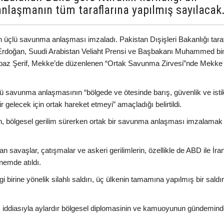
 anlaşmanın tüm taraflarına yapılmış sayılacak
n üçlü savunma anlaşması imzaladı. Pakistan Dışişleri Bakanlığı tara
Erdoğan, Suudi Arabistan Veliaht Prensi ve Başbakanı Muhammed bi
baz Şerif, Mekke’de düzenlenen “Ortak Savunma Zirvesi”nde Mekke
ü savunma anlaşmasının “bölgede ve ötesinde barış, güvenlik ve istik
r gelecek için ortak hareket etmeyi” amaçladığı belirtildi.
an, bölgesel gerilim sürerken ortak bir savunma anlaşması imzalamak
tan savaşlar, çatışmalar ve askeri gerilimlerin, özellikle de ABD ile İra
nemde atıldı.
irine yönelik silahlı saldırı, üç ülkenin tamamına yapılmış bir saldır
tifak iddiasıyla aylardır bölgesel diplomasinin ve kamuoyunun gündemin