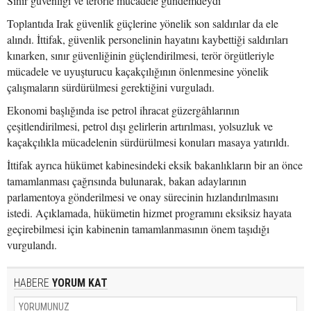
Sınır güvenliği ve terörle mücadele gündemdeydi
Toplantıda Irak güvenlik güçlerine yönelik son saldırılar da ele
alındı. İttifak, güvenlik personelinin hayatını kaybettiği saldırıları
kınarken, sınır güvenliğinin güçlendirilmesi, terör örgütleriyle
mücadele ve uyuşturucu kaçakçılığının önlenmesine yönelik
çalışmaların sürdürülmesi gerektiğini vurguladı.
Ekonomi başlığında ise petrol ihracat güzergâhlarının
çeşitlendirilmesi, petrol dışı gelirlerin artırılması, yolsuzluk ve
kaçakçılıkla mücadelenin sürdürülmesi konuları masaya yatırıldı.
İttifak ayrıca hükümet kabinesindeki eksik bakanlıkların bir an önce
tamamlanması çağrısında bulunarak, bakan adaylarının
parlamentoya gönderilmesi ve onay sürecinin hızlandırılmasını
istedi. Açıklamada, hükümetin hizmet programını eksiksiz hayata
geçirebilmesi için kabinenin tamamlanmasının önem taşıdığı
vurgulandı.
HABERE
YORUM KAT