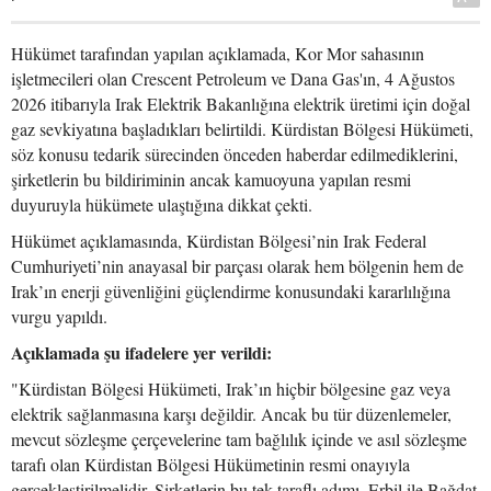
Hükümet tarafından yapılan açıklamada, Kor Mor sahasının
işletmecileri olan Crescent Petroleum ve Dana Gas'ın, 4 Ağustos
2026 itibarıyla Irak Elektrik Bakanlığına elektrik üretimi için doğal
gaz sevkiyatına başladıkları belirtildi. Kürdistan Bölgesi Hükümeti,
söz konusu tedarik sürecinden önceden haberdar edilmediklerini,
şirketlerin bu bildiriminin ancak kamuoyuna yapılan resmi
duyuruyla hükümete ulaştığına dikkat çekti.
Hükümet açıklamasında, Kürdistan Bölgesi’nin Irak Federal
Cumhuriyeti’nin anayasal bir parçası olarak hem bölgenin hem de
Irak’ın enerji güvenliğini güçlendirme konusundaki kararlılığına
vurgu yapıldı.
Açıklamada şu ifadelere yer verildi:
"Kürdistan Bölgesi Hükümeti, Irak’ın hiçbir bölgesine gaz veya
elektrik sağlanmasına karşı değildir. Ancak bu tür düzenlemeler,
mevcut sözleşme çerçevelerine tam bağlılık içinde ve asıl sözleşme
tarafı olan Kürdistan Bölgesi Hükümetinin resmi onayıyla
gerçekleştirilmelidir. Şirketlerin bu tek taraflı adımı, Erbil ile Bağdat