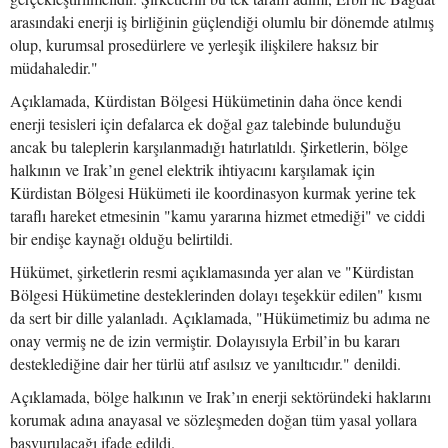
arasındaki enerji iş birliğinin güçlendiği olumlu bir dönemde atılmış
olup, kurumsal prosedürlere ve yerleşik ilişkilere haksız bir
müdahaledir."
Açıklamada, Kürdistan Bölgesi Hükümetinin daha önce kendi
enerji tesisleri için defalarca ek doğal gaz talebinde bulunduğu
ancak bu taleplerin karşılanmadığı hatırlatıldı. Şirketlerin, bölge
halkının ve Irak’ın genel elektrik ihtiyacını karşılamak için
Kürdistan Bölgesi Hükümeti ile koordinasyon kurmak yerine tek
taraflı hareket etmesinin "kamu yararına hizmet etmediği" ve ciddi
bir endişe kaynağı olduğu belirtildi.
Hükümet, şirketlerin resmi açıklamasında yer alan ve "Kürdistan
Bölgesi Hükümetine desteklerinden dolayı teşekkür edilen" kısmı
da sert bir dille yalanladı. Açıklamada, "Hükümetimiz bu adıma ne
onay vermiş ne de izin vermiştir. Dolayısıyla Erbil’in bu kararı
desteklediğine dair her türlü atıf asılsız ve yanıltıcıdır." denildi.
Açıklamada, bölge halkının ve Irak’ın enerji sektöründeki haklarını
korumak adına anayasal ve sözleşmeden doğan tüm yasal yollara
başvurulacağı ifade edildi.