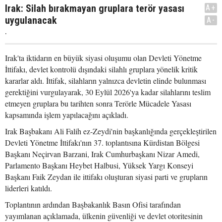
Irak: Silah bırakmayan gruplara terör yasası
A+
uygulanacak
A-
.
Irak'ta iktidarın en büyük siyasi oluşumu olan Devleti Yönetme
İttifakı, devlet kontrolü dışındaki silahlı gruplara yönelik kritik
kararlar aldı. İttifak, silahların yalnızca devletin elinde bulunması
gerektiğini vurgulayarak, 30 Eylül 2026'ya kadar silahlarını teslim
etmeyen gruplara bu tarihten sonra Terörle Mücadele Yasası
kapsamında işlem yapılacağını açıkladı.
Irak Başbakanı Ali Falih ez-Zeydi'nin başkanlığında gerçekleştirilen
Devleti Yönetme İttifakı'nın 37. toplantısına Kürdistan Bölgesi
Başkanı Neçirvan Barzani, Irak Cumhurbaşkanı Nizar Amedi,
Parlamento Başkanı Heybet Halbusi, Yüksek Yargı Konseyi
Başkanı Faik Zeydan ile ittifakı oluşturan siyasi parti ve grupların
liderleri katıldı.
Toplantının ardından Başbakanlık Basın Ofisi tarafından
yayımlanan açıklamada, ülkenin güvenliği ve devlet otoritesinin