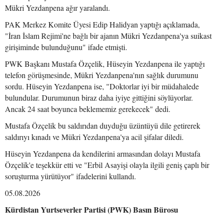
Mükri Yezdanpena ağır yaralandı.
PAK Merkez Komite Üyesi Edip Halidyan yaptığı açıklamada,
"İran İslam Rejimi'ne bağlı bir ajanın Mükri Yezdanpena'ya suikast
girişiminde bulunduğunu" ifade etmişti.
PWK Başkanı Mustafa Özçelik, Hüseyin Yezdanpena ile yaptığı
telefon görüşmesinde, Mükri Yezdanpena'nın sağlık durumunu
sordu. Hüseyin Yezdanpena ise, "Doktorlar iyi bir müdahalede
bulundular. Durumunun biraz daha iyiye gittiğini söylüyorlar.
Ancak 24 saat boyunca beklememiz gerekecek" dedi.
Mustafa Özçelik bu saldırıdan duyduğu üzüntüyü dile getirerek
saldırıyı kınadı ve Mükri Yezdanpena'ya acil şifalar diledi.
Hüseyin Yezdanpena da kendilerini armasından dolayı Mustafa
Özçelik'e teşekkür etti ve "Erbil Asayişi olayla ilgili geniş çaplı bir
soruşturma yürütüyor" ifadelerini kullandı.
05.08.2026
Kürdistan Yurtseverler Partisi (PWK) Basın Bürosu