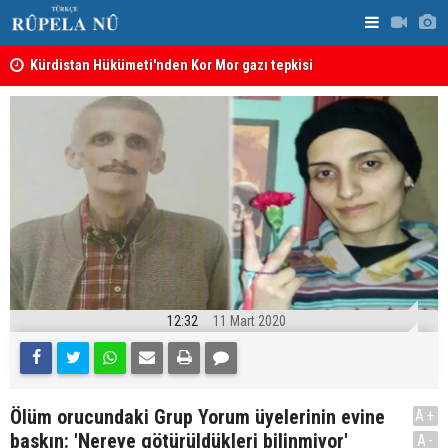
Kürdistan Hükümeti'nden Kor Mor gazı tepkisi
KDP’den Ke
12:32
11 Mart 2020
Ölüm orucundaki Grup Yorum üyelerinin evine
A+
baskın: 'Nereye götürüldükleri bilinmiyor'
A-