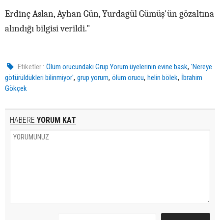
Erdinç Aslan, Ayhan Gün, Yurdagül Gümüş'ün gözaltına
alındığı bilgisi verildi."
,
Etiketler :
Ölüm orucundaki Grup Yorum üyelerinin evine bask
'Nereye
,
,
,
,
götürüldükleri bilinmiyor'
grup yorum
ölüm orucu
helin bölek
İbrahim
Gökçek
HABERE
YORUM KAT