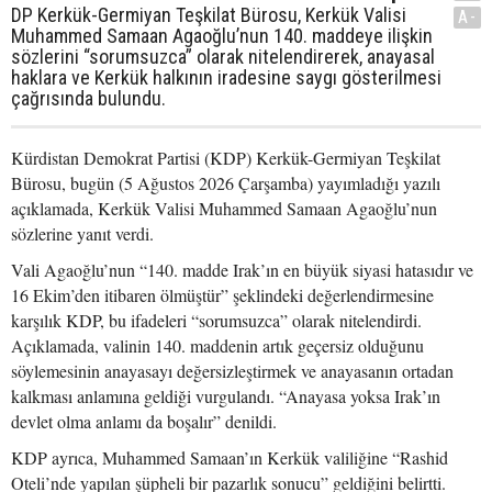
DP Kerkük-Germiyan Teşkilat Bürosu, Kerkük Valisi
A-
Muhammed Samaan Agaoğlu’nun 140. maddeye ilişkin
sözlerini “sorumsuzca” olarak nitelendirerek, anayasal
haklara ve Kerkük halkının iradesine saygı gösterilmesi
çağrısında bulundu.
Kürdistan Demokrat Partisi (KDP) Kerkük-Germiyan Teşkilat
Bürosu, bugün (5 Ağustos 2026 Çarşamba) yayımladığı yazılı
açıklamada, Kerkük Valisi Muhammed Samaan Agaoğlu’nun
sözlerine yanıt verdi.
Vali Agaoğlu’nun “140. madde Irak’ın en büyük siyasi hatasıdır ve
16 Ekim’den itibaren ölmüştür” şeklindeki değerlendirmesine
karşılık KDP, bu ifadeleri “sorumsuzca” olarak nitelendirdi.
Açıklamada, valinin 140. maddenin artık geçersiz olduğunu
söylemesinin anayasayı değersizleştirmek ve anayasanın ortadan
kalkması anlamına geldiği vurgulandı. “Anayasa yoksa Irak’ın
devlet olma anlamı da boşalır” denildi.
KDP ayrıca, Muhammed Samaan’ın Kerkük valiliğine “Rashid
Oteli’nde yapılan şüpheli bir pazarlık sonucu” geldiğini belirtti.