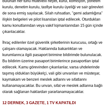
bulunan her türlü mütevelli heyet, kurul, komisyon, yönetim
kurulu, denetim kurulu, tasfiye kurulu üyeliği ve sair görevleri
de sona ermiş sayılacak. Silah ruhsatları, "gemi adamlığına"
ilişkin belgeleri ve pilot lisansları iptal edilecek. Oturdukları
kamu konutlarından veya vakıf lojmanlarından 15 gün içinde
çıkarılacaklar.
İhraç edilenler özel güvenlik şirketlerinin kurucusu, ortağı ve
çalışanı olamayacak. Haklarında bakanlıkları ve
kurumlarınca ilgili pasaport birimine bildirimde bulunulacak.
Bu bildirim üzerine pasaport birimlerince pasaportları iptal
edilecek. Kamu görevinden çıkarılanlar, varsa uhdelerinde
taşımış oldukları büyükelçi, vali gibi unvanları ve müsteşar,
kaymakam ve benzeri meslek adlarını ve sıfatlarını
kullanamayacaklar. Bu unvan, sıfat ve meslek adlarına bağlı
olarak sağlanan haklardan yararlanamayacaklar.
12 DERNEK, 3 GAZETE, 1 TV KAPATILDI