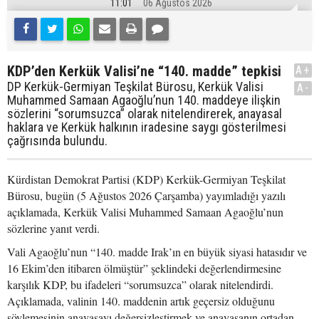
11:01
06 Ağustos 2026
KDP’den Kerkük Valisi’ne “140. madde” tepkisi
A+
DP Kerkük-Germiyan Teşkilat Bürosu, Kerkük Valisi
A-
Muhammed Samaan Agaoğlu’nun 140. maddeye ilişkin
sözlerini “sorumsuzca” olarak nitelendirerek, anayasal
haklara ve Kerkük halkının iradesine saygı gösterilmesi
çağrısında bulundu.
Kürdistan Demokrat Partisi (KDP) Kerkük-Germiyan Teşkilat
Bürosu, bugün (5 Ağustos 2026 Çarşamba) yayımladığı yazılı
açıklamada, Kerkük Valisi Muhammed Samaan Agaoğlu’nun
sözlerine yanıt verdi.
Vali Agaoğlu’nun “140. madde Irak’ın en büyük siyasi hatasıdır ve
16 Ekim’den itibaren ölmüştür” şeklindeki değerlendirmesine
karşılık KDP, bu ifadeleri “sorumsuzca” olarak nitelendirdi.
Açıklamada, valinin 140. maddenin artık geçersiz olduğunu
söylemesinin anayasayı değersizleştirmek ve anayasanın ortadan