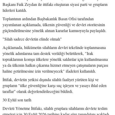
Başkanı Faik Zeydan ile ittifakı oluşturan siyasi parti ve grupların
liderleri katıldı.
Toplantının ardından Başbakanlık Basın Ofisi tarafından
yayımlanan açıklamada, ülkenin güvenliği ve devlet otoritesinin
güçlendirilmesine yönelik alınan kararlar kamuoyuyla paylaşıldı.
"Silah sadece devletin elinde olmalı"
Açıklamada, hükümetin silahların devlet tekelinde toplanmasına
yönelik adımlarına tam destek verildiği belirtilerek, "Irak
topraklarının komşu ülkelere yönelik saldırılar için kullanılmasına
ya da ülkenin halkın çıkarına hizmet etmeyen çatışmaların parçası
haline getirilmesine izin verilmeyecek" ifadeleri kullanıldı.
İttifak, devletin yetkisi dışında silahlı faaliyet yürüten kişi ve
grupların "ülke güvenliğine karşı suç işleyen ve yasayı ihlal eden
taraflar" olarak değerlendirileceğini bildirdi.
30 Eylül son tarih
Devleti Yönetme İttifakı, silahlı gruplara silahlarını devlete teslim
etmeleri için 30 Eylül 2026 tarihine kadar süre tanındığını açıkladı.