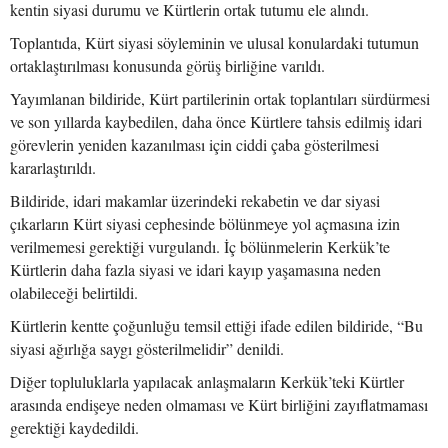
kentin siyasi durumu ve Kürtlerin ortak tutumu ele alındı.
Toplantıda, Kürt siyasi söyleminin ve ulusal konulardaki tutumun
ortaklaştırılması konusunda görüş birliğine varıldı.
Yayımlanan bildiride, Kürt partilerinin ortak toplantıları sürdürmesi
ve son yıllarda kaybedilen, daha önce Kürtlere tahsis edilmiş idari
görevlerin yeniden kazanılması için ciddi çaba gösterilmesi
kararlaştırıldı.
Bildiride, idari makamlar üzerindeki rekabetin ve dar siyasi
çıkarların Kürt siyasi cephesinde bölünmeye yol açmasına izin
verilmemesi gerektiği vurgulandı. İç bölünmelerin Kerkük’te
Kürtlerin daha fazla siyasi ve idari kayıp yaşamasına neden
olabileceği belirtildi.
Kürtlerin kentte çoğunluğu temsil ettiği ifade edilen bildiride, “Bu
siyasi ağırlığa saygı gösterilmelidir” denildi.
Diğer topluluklarla yapılacak anlaşmaların Kerkük’teki Kürtler
arasında endişeye neden olmaması ve Kürt birliğini zayıflatmaması
gerektiği kaydedildi.