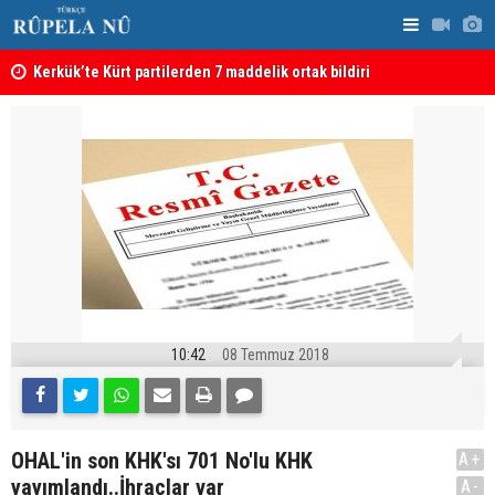
Kerkük’te Kürt partilerden 7 maddelik ortak bildiri
Irak: Silah
10:42
08 Temmuz 2018
OHAL'in son KHK'sı 701 No'lu KHK
A+
yayımlandı..İhraçlar var
A-