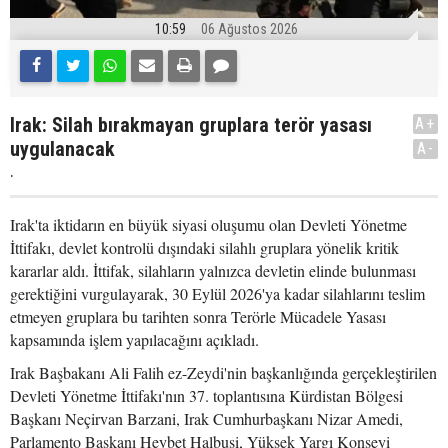
10:59
06 Ağustos 2026
Irak: Silah bırakmayan gruplara terör yasası
A+
uygulanacak
A-
.
Irak'ta iktidarın en büyük siyasi oluşumu olan Devleti Yönetme
İttifakı, devlet kontrolü dışındaki silahlı gruplara yönelik kritik
kararlar aldı. İttifak, silahların yalnızca devletin elinde bulunması
gerektiğini vurgulayarak, 30 Eylül 2026'ya kadar silahlarını teslim
etmeyen gruplara bu tarihten sonra Terörle Mücadele Yasası
kapsamında işlem yapılacağını açıkladı.
Irak Başbakanı Ali Falih ez-Zeydi'nin başkanlığında gerçekleştirilen
Devleti Yönetme İttifakı'nın 37. toplantısına Kürdistan Bölgesi
Başkanı Neçirvan Barzani, Irak Cumhurbaşkanı Nizar Amedi,
Parlamento Başkanı Heybet Halbusi, Yüksek Yargı Konseyi