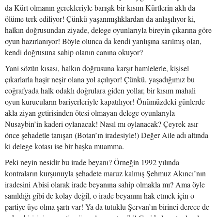
da Kürt olmanın gerekleriyle barışık bir kısım Kürtlerin aklı da
ölüme terk ediliyor! Çünkü yaşanmışlıklardan da anlaşılıyor ki,
halkın doğrusundan ziyade, delege oyunlarıyla bireyin çıkarına göre
oyun hazırlanıyor! Böyle olunca da kendi yanlışına sarılmış olan,
kendi doğrusuna sahip olanın canına okuyor?
Yani sözün kısası, halkın doğrusuna karşıt hamlelerle, kişisel
çıkarlarla haşir neşir olana yol açılıyor! Çünkü, yaşadığımız bu
coğrafyada halk odaklı doğrulara giden yollar, bir kısım mahali
oyun kurucuların bariyerleriyle kapatılıyor! Önümüzdeki günlerde
akla ziyan getirisinden ötesi olmayan delege oyunlarıyla
Nusaybin’in kaderi oylanacak! Nasıl mı oylanacak? Çeyrek asır
önce şehadetle tanışan (Botan’ın iradesiyle!) Değer Aile adı altında
ki delege kotası ise bir başka muamma.
Peki neyin nesidir bu irade beyanı? Örneğin 1992 yılında
kontraların kurşunuyla şehadete maruz kalmış Şehmuz Akıncı’nın
iradesini Abisi olarak irade beyanına sahip olmakla mı? Ama öyle
sanıldığı gibi de kolay değil, o irade beyanını hak etmek için o
partiye üye olma şartı var! Ya da tutuklu Şervan’ın birinci derece de