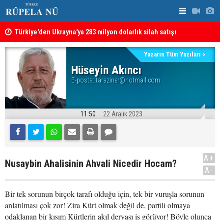
Türkiye'den Ukrayna'ya 283 milyon dolarlık silah satışı
Hürmüz Boğa
Yazarın Tüm Yazıları >
Hüseyin Akıncı
E-posta:
taraziner@hotmail.com
11:50
22 Aralık 2023
A+
Nusaybin Ahalisinin Ahvali Nicedir Hocam?
A-
Bir tek sorunun birçok tarafı olduğu için, tek bir vuruşla sorunun
anlatılması çok zor! Zira Kürt olmak değil de, partili olmaya
odaklanan bir kısım Kürtlerin akıl deryası iş görüyor! Böyle olunca