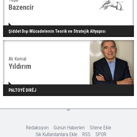
Bazencir
Şiddet Dışı Mücadelenin Teorik ve Stratejik Altyapısı
Ali Kemal
Yıldırım
PALTOYÊ DIRÊJ
Redaksiyon
Günün Haberleri
Sitene Ekle
Sık Kullanılanlara Ekle
RSS
SPOR