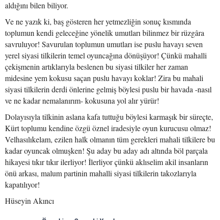
aldığını bilen biliyor.
Ve ne yazık ki, baş gösteren her yetmezliğin sonuç kısmında
toplumun kendi geleceğine yönelik umutları bilinmez bir rüzgâra
savruluyor! Savurulan toplumun umutları ise puslu havayı seven
yerel siyasi tilkilerin temel oyuncağına dönüşüyor! Çünkü mahalli
çekişmenin artıklarıyla beslenen bu siyasi tilkiler her zaman
midesine yem kokusu saçan puslu havayı koklar! Zira bu mahali
siyasi tilkilerin derdi önlerine gelmiş böylesi puslu bir havada -nasıl
ve ne kadar nemalanırım- kokusuna yol alır yürür!
Dolayısıyla tilkinin aslana kafa tuttuğu böylesi karmaşık bir süreçte,
Kürt toplumu kendine özgü öznel iradesiyle oyun kurucusu olmaz!
Velhasılıkelam, ezilen halk olmanın tüm gerekleri mahali tilkilere bu
kadar oyuncak olmuşken! Şu aday bu aday adı altında böl parçala
hikayesi tıkır tıkır ilerliyor! İlerliyor çünkü aklıselim akil insanların
önü arkası, malum partinin mahalli siyasi tilkilerin takozlarıyla
kapatılıyor!
Hüseyin Akıncı