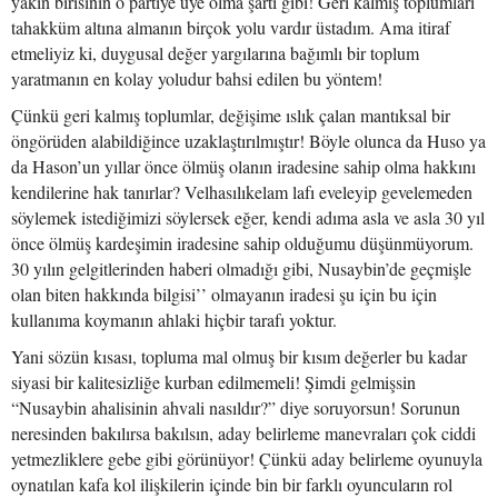
yakın birisinin o partiye üye olma şartı gibi! Geri kalmış toplumları
tahakküm altına almanın birçok yolu vardır üstadım. Ama itiraf
etmeliyiz ki, duygusal değer yargılarına bağımlı bir toplum
yaratmanın en kolay yoludur bahsi edilen bu yöntem!
Çünkü geri kalmış toplumlar, değişime ıslık çalan mantıksal bir
öngörüden alabildiğince uzaklaştırılmıştır! Böyle olunca da Huso ya
da Hason’un yıllar önce ölmüş olanın iradesine sahip olma hakkını
kendilerine hak tanırlar? Velhasılıkelam lafı eveleyip gevelemeden
söylemek istediğimizi söylersek eğer, kendi adıma asla ve asla 30 yıl
önce ölmüş kardeşimin iradesine sahip olduğumu düşünmüyorum.
30 yılın gelgitlerinden haberi olmadığı gibi, Nusaybin’de geçmişle
olan biten hakkında bilgisi’’ olmayanın iradesi şu için bu için
kullanıma koymanın ahlaki hiçbir tarafı yoktur.
Yani sözün kısası, topluma mal olmuş bir kısım değerler bu kadar
siyasi bir kalitesizliğe kurban edilmemeli! Şimdi gelmişsin
“Nusaybin ahalisinin ahvali nasıldır?” diye soruyorsun! Sorunun
neresinden bakılırsa bakılsın, aday belirleme manevraları çok ciddi
yetmezliklere gebe gibi görünüyor! Çünkü aday belirleme oyunuyla
oynatılan kafa kol ilişkilerin içinde bin bir farklı oyuncuların rol