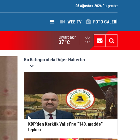
06 Ağustos 2026
Perşembe
WEB TV
FOTO GALERİ
Diyarbakır
ak: Silah bırakmayan gruplara terör yasası uygulanacak
37 °C
Bu Kategorideki Diğer Haberler
KDP’den Kerkük Valisi’ne “140. madde”
tepkisi