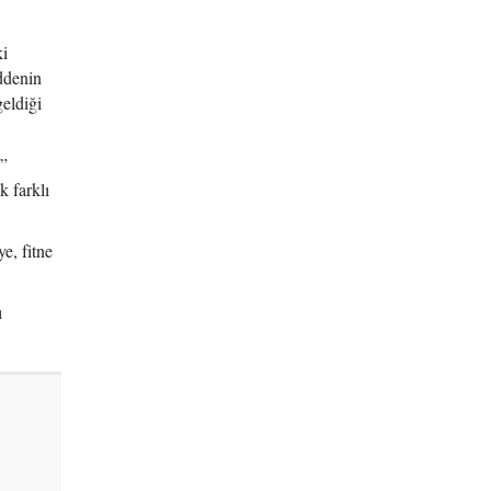
ki
ddenin
eldiği
u”
k farklı
e, fitne
ı