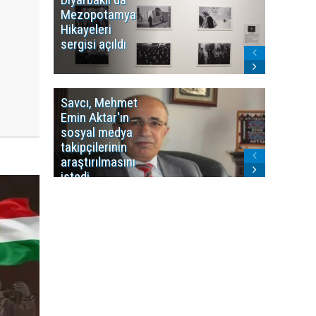
Mezopotamya
yayın y
Hikayeleri
Cosmo K
sergisi açıldı
program
sonlandı
Savcı, Mehmet
Kürdist
Emin Aktar'ın
Bölgesi 
sosyal medya
Washing
takipçilerinin
Gündem
araştırılmasını
ile ilişkil
istedi