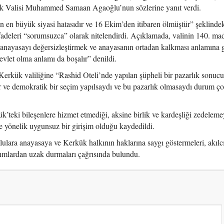
ük Valisi Muhammed Samaan Agaoğlu’nun sözlerine yanıt verdi.
 en büyük siyasi hatasıdır ve 16 Ekim’den itibaren ölmüştür” şeklinde
fadeleri “sorumsuzca” olarak nitelendirdi. Açıklamada, valinin 140. ma
 anayasayı değersizleştirmek ve anayasanın ortadan kalkması anlamına g
vlet olma anlamı da boşalır” denildi.
ük valiliğine “Rashid Oteli’nde yapılan şüpheli bir pazarlık sonuc
r ve demokratik bir seçim yapılsaydı ve bu pazarlık olmasaydı durum ço
’teki bileşenlere hizmet etmediği, aksine birlik ve kardeşliği zedelemey
e yönelik uygunsuz bir girişim olduğu kaydedildi.
lara anayasaya ve Kerkük halkının haklarına saygı göstermeleri, akılc
ımlardan uzak durmaları çağrısında bulundu.