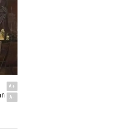
A+
an
A-