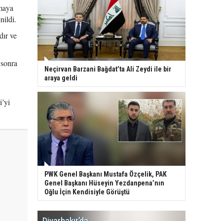
tmaya
nildi.
dır ve
 sonra
Neçirvan Barzani Bağdat’ta Ali Zeydi ile bir
araya geldi
i’yi
PWK Genel Başkanı Mustafa Özçelik, PAK
Genel Başkanı Hüseyin Yezdanpena’nın
Oğlu İçin Kendisiyle Görüştü
Diyarbakır’da
WDR, Kü