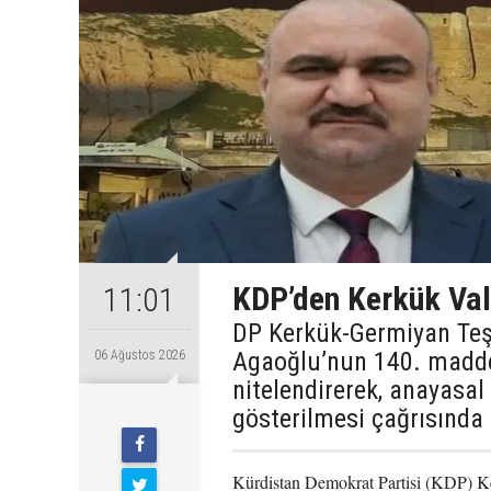
KDP’den Kerkük Val
11:01
DP Kerkük-Germiyan Te
Agaoğlu’nun 140. maddey
06 Ağustos 2026
nitelendirerek, anayasal
gösterilmesi çağrısında
Kürdistan Demokrat Partisi (KDP) K