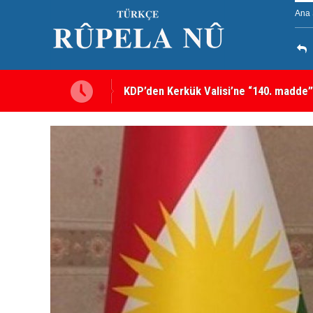
Ana 
KDP’den Kerkük Valisi’ne “140. madde”
Kerkük’te Kürt partilerden 7 maddelik o