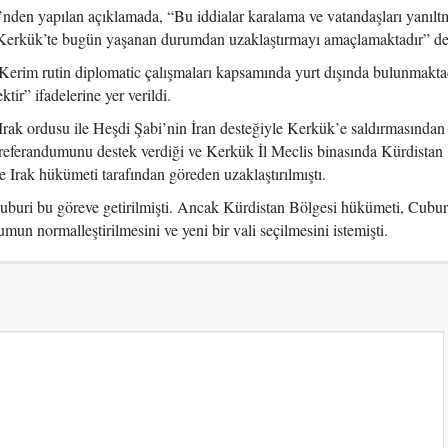
nden yapılan açıklamada, “Bu iddialar karalama ve vatandaşları yanıl
i Kerkük’te bugün yaşanan durumdan uzaklaştırmayı amaçlamaktadır” de
erim rutin diplomatic çalışmaları kapsamında yurt dışında bulunmakta
ir” ifadelerine yer verildi.
k ordusu ile Heşdi Şabi’nin İran desteğiyle Kerkük’e saldırmasından
referandumunu destek verdiği ve Kerkük İl Meclis binasında Kürdistan
e Irak hükümeti tarafından göreden uzaklaştırılmıştı.
buri bu göreve getirilmişti. Ancak Kürdistan Bölgesi hükümeti, Cubur
mun normalleştirilmesini ve yeni bir vali seçilmesini istemişti.