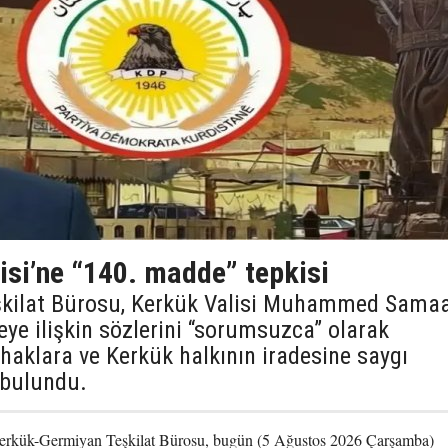
isi’ne “140. madde” tepkisi
şkilat Bürosu, Kerkük Valisi Muhammed Sama
e ilişkin sözlerini “sorumsuzca” olarak
 haklara ve Kerkük halkının iradesine saygı
 bulundu.
erkük-Germiyan Teşkilat Bürosu, bugün (5 Ağustos 2026 Çarşamba)