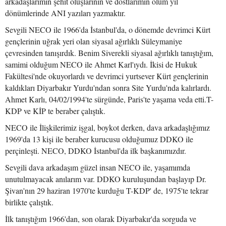
arkadaşlarımın şehit oluşlarının ve dostlarımın ölüm yıl
dönümlerinde ANI yazıları yazmaktır.
Sevgili NECO ile 1966'da İstanbul'da, o dönemde devrimci Kürt
gençlerinin uğrak yeri olan siyasal ağırlıklı Süleymaniye
çevresinden tanışırdık. Benim Siverekli siyasal ağırlıklı tanıştığım,
samimi olduğum NECO ile Ahmet Karl'ıydı. İkisi de Hukuk
Fakültesi'nde okuyorlardı ve devrimci yurtsever Kürt gençlerinin
kaldıkları Diyarbakır Yurdu'ndan sonra Site Yurdu'nda kalırlardı.
Ahmet Karlı, 04/02/1994'te sürgünde, Paris'te yaşama veda etti.T-
KDP ve KİP te beraber çalıştık.
NECO ile İlişkilerimiz işgal, boykot derken, dava arkadaşlığımız
1969'da 13 kişi ile beraber kurucusu olduğumuz DDKO ile
perçinleşti. NECO, DDKO İstanbul'da ilk başkanımızdır.
Sevgili dava arkadaşım güzel insan NECO ile, yaşamımda
unutulmayacak anılarım var. DDKO kuruluşundan başlayıp Dr.
Şivan'nın 29 haziran 1970'te kurduğu T-KDP' de, 1975'te tekrar
birlikte çalıştık.
İlk tanıştığım 1966'dan, son olarak Diyarbakır'da sorguda ve