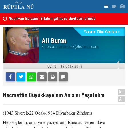
Neçirvan Barzani: Silahın yalnızca devletin elinde
Kürdistan 
toplanması kararı uygulanmalı
Yazarın Tüm Yazıları >
Ali Buran
E-posta:
alimirhan63@hotmail.com
00:10
19 Ocak 2018
A+
Necmettin Büyükkaya’nın Anısını Yaşatalım
A-
(1943 Siverek-22 Ocak-1984 Diyarbakır Zindanı)
Hep söylerim, ama yine yazıyorum. Bana acı veren, dava