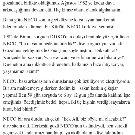
gözaltında birlikte olduğumuz Ağustos 1982'ye kadar dava
arkadaşlığımız devam etti. Hiç kimse abartı olarak algılamasın,
Bana göre NECO,sömürgeci düzene karşı isyan hareketinin
liderlerinden direnen bir Kürt'tü. NECO korkuyu yenmişti.
1982 de Bir ara sorguda DDKO'dan dolayı benimle yüzleştirilince
NECO, "bu davanın bedelini ödedik!" diye sorgucuyu azarladı.
Gözaltına geldiğimizde O'na şunu söylemiştim: ''Dikkatli ol!
Kürtçede bir söz var; 'war ew wara ye lê bihar ne wa bihara ye!'
Direnelim ama dikkatlice direnelim, halkımızın bize ihtiyacı var,
yaşamamız lazım!"
NECO, bazı arkadaşların duruşlarına çok üzülüyor ve eleştiriyordu.
Bir ara mahkemeye giderken dedim ki, ''sakın keskin çıkışlar
yapma! Ben 59 gün sorguda ve 6 ay 12 gün gözaltında kaldım. İşte
emeğimiz, ödediğimiz bedel, hepsi, iki üç kişinin verdiği sayfalarca
itiraf, bizi bitirdi!''
NECO bir ara durdu, ah çekti, "kek Ali, biz böyle mi olacaktık?"
diye sitem etti. Herkesin gözü NECO'nun üstündeydi, ben sürekli
geçmişteki anılarımızı hatırlatıp, 'ya akıllı olalım' diye takılırdım.