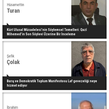
Hüsamettin
Turan
Kürt Ulusal Mücadelesi’nin Söylemsel Temelleri: Qazî
Mihemed’in Son Söylevi Üzerine Bir İnceleme
Şefik
Çolak
Barış ve Demokratik Toplum Manifestosu Laf gevezeliği neye
hizmet ediyor
İbrahim