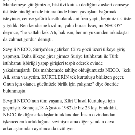
Mahkemeye gittiğimizde, bisküvi kutusu dediğimiz askeri cemseye
üst üste bindiğimizde bir ara önde binen çavuşlara bağırmak
isteyince, cemse şoförü kasıtlı olarak ani fren yaptı, hepimiz üst üste
yığıldık. Ben kendisine kızdım, 'yahu burası İsveç mi NECO?"
deyince, "he vallahi kek Ali, haklısın, benim yüzümden arkadaşlar
da zahmet gördü" demişti.
Sevgili NECO, Suriye'den gelirken Cilve gözü üzeri ülkeye giriş
yapmıştı. Daha ülkeye girer girmez Suriye İstihbaratı ile Türk
istihbaratı işbirliği yapıp girişleri tespit ederek evinde
yakalamışlardı. Biz mahkemede tahliye olduğumuzda NECO, "kek
Ali, sana vasiyetim, KÜRTLERİN tek kurtuluşu birlikten geçer.
Onun için olanca gücünüzle birlik için çalışınız" diye öneride
bulunmuştu.
Sevgili NECO'nun tüm yaşamı, Kürt Ulusal Kurtuluşu için
geçmiştir. Sonuçta,18 Ağustos 1982'de biz 23 kişi bırakıldık.
NECO ile diğer arkadaşlar tutuklandılar. İnsan o zindandan,
işkenceden kurtulduğuna seviniyor ama diğer yandan dava
arkadaşlarından ayrılınca da üzülüyor.