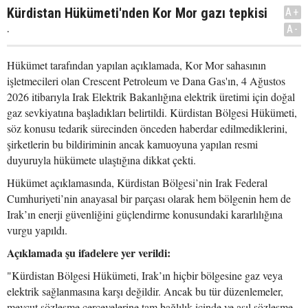
Kürdistan Hükümeti'nden Kor Mor gazı tepkisi
A+
.
A-
Hükümet tarafından yapılan açıklamada, Kor Mor sahasının
işletmecileri olan Crescent Petroleum ve Dana Gas'ın, 4 Ağustos
2026 itibarıyla Irak Elektrik Bakanlığına elektrik üretimi için doğal
gaz sevkiyatına başladıkları belirtildi. Kürdistan Bölgesi Hükümeti,
söz konusu tedarik sürecinden önceden haberdar edilmediklerini,
şirketlerin bu bildiriminin ancak kamuoyuna yapılan resmi
duyuruyla hükümete ulaştığına dikkat çekti.
Hükümet açıklamasında, Kürdistan Bölgesi’nin Irak Federal
Cumhuriyeti’nin anayasal bir parçası olarak hem bölgenin hem de
Irak’ın enerji güvenliğini güçlendirme konusundaki kararlılığına
vurgu yapıldı.
Açıklamada şu ifadelere yer verildi:
"Kürdistan Bölgesi Hükümeti, Irak’ın hiçbir bölgesine gaz veya
elektrik sağlanmasına karşı değildir. Ancak bu tür düzenlemeler,
mevcut sözleşme çerçevelerine tam bağlılık içinde ve asıl sözleşme