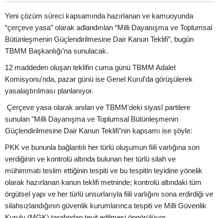
Yeni çözüm süreci kapsamında hazırlanan ve kamuoyunda
“çerçeve yasa” olarak adlandırılan “Milli Dayanışma ve Toplumsal
Bütünleşmenin Güçlendirilmesine Dair Kanun Teklifi”, bugün
TBMM Başkanlığı’na sunulacak.
12 maddeden oluşan teklifin cuma günü TBMM Adalet
Komisyonu'nda, pazar günü ise Genel Kurul'da görüşülerek
yasalaştırılması planlanıyor.
Çerçeve yasa olarak anılan ve TBMM'deki siyasî partilere
sunulan "Milli Dayanışma ve Toplumsal Bütünleşmenin
Güçlendirilmesine Dair Kanun Teklifi"nin kapsamı ise şöyle:
PKK ve bununla bağlantılı her türlü oluşumun fiili varlığına son
verdiğinin ve kontrolü altında bulunan her türlü silah ve
mühimmatı teslim ettiğinin tespiti ve bu tespitin teyidine yönelik
olarak hazırlanan kanun teklifi metninde; kontrolü altındaki tüm
örgütsel yapı ve her türlü unsurlarıyla fiili varlığını sona erdirdiği ve
silahsızlandığının güvenlik kurumlarınca tespiti ve Milli Güvenlik
Kurulu (MGK) tarafından teyit edilmesi öngörülüyor.