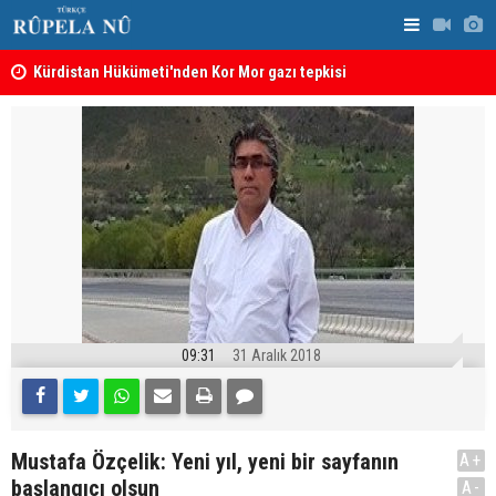
Kürdistan Hükümeti'nden Kor Mor gazı tepkisi
KDP’den Ke
09:31
31 Aralık 2018
Mustafa Özçelik: Yeni yıl, yeni bir sayfanın
A+
başlangıcı olsun
A-