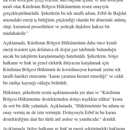
tarafı olan Kürdistan Bölgesi Hükümetinin resmi onayıyla
gerçekleştirilmelidir. Şirketlerin bu tek taraflı adımı, Erbil ile Bağdat
arasındaki enerji iş birliğinin güçlendiği olumlu bir dönemde atılmış
olup, kurumsal prosedürlere ve yerleşik ilişkilere haksız bir
müdahaledir."
Açıklamada, Kürdistan Bölgesi Hükümetinin daha önce kendi
enerji tesisleri için defalarca ek doğal gaz talebinde bulunduğu
ancak bu taleplerin karşılanmadığı hatırlatıldı. Şirketlerin, bölge
halkının ve Irak’ın genel elektrik ihtiyacını karşılamak için
Kürdistan Bölgesi Hükümeti ile koordinasyon kurmak yerine tek
taraflı hareket etmesinin "kamu yararına hizmet etmediği" ve ciddi
bir endişe kaynağı olduğu belirtildi.
Hükümet, şirketlerin resmi açıklamasında yer alan ve "Kürdistan
Bölgesi Hükümetine desteklerinden dolayı teşekkür edilen" kısmı
da sert bir dille yalanladı. Açıklamada, "Hükümetimiz bu adıma ne
onay vermiş ne de izin vermiştir. Dolayısıyla Erbil’in bu kararı
desteklediğine dair her türlü atıf asılsız ve yanıltıcıdır." denildi.
Açıklamada, bölge halkının ve Irak’ın enerji sektöründeki haklarını