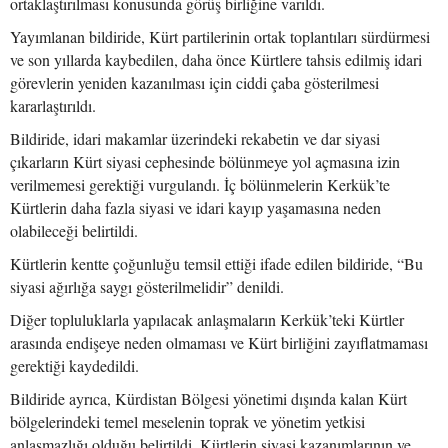
ortaklaştırılması konusunda görüş birliğine varıldı.
Yayımlanan bildiride, Kürt partilerinin ortak toplantıları sürdürmesi
ve son yıllarda kaybedilen, daha önce Kürtlere tahsis edilmiş idari
görevlerin yeniden kazanılması için ciddi çaba gösterilmesi
kararlaştırıldı.
Bildiride, idari makamlar üzerindeki rekabetin ve dar siyasi
çıkarların Kürt siyasi cephesinde bölünmeye yol açmasına izin
verilmemesi gerektiği vurgulandı. İç bölünmelerin Kerkük’te
Kürtlerin daha fazla siyasi ve idari kayıp yaşamasına neden
olabileceği belirtildi.
Kürtlerin kentte çoğunluğu temsil ettiği ifade edilen bildiride, “Bu
siyasi ağırlığa saygı gösterilmelidir” denildi.
Diğer topluluklarla yapılacak anlaşmaların Kerkük’teki Kürtler
arasında endişeye neden olmaması ve Kürt birliğini zayıflatmaması
gerektiği kaydedildi.
Bildiride ayrıca, Kürdistan Bölgesi yönetimi dışında kalan Kürt
bölgelerindeki temel meselenin toprak ve yönetim yetkisi
anlaşmazlığı olduğu belirtildi. Kürtlerin siyasi kazanımlarının ve