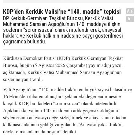
KDP’den Kerkük Valisi’ne “140. madde” tepkisi
A+
DP Kerkük-Germiyan Teşkilat Bürosu, Kerkük Valisi
A-
Muhammed Samaan Agaoğlu’nun 140. maddeye ilişkin
sözlerini “sorumsuzca” olarak nitelendirerek, anayasal
haklara ve Kerkük halkının iradesine saygı gösterilmesi
çağrısında bulundu.
Kürdistan Demokrat Partisi (KDP) Kerkük-Germiyan Teşkilat
Bürosu, bugün (5 Ağustos 2026 Çarşamba) yayımladığı yazılı
açıklamada, Kerkük Valisi Muhammed Samaan Agaoğlu’nun
sözlerine yanıt verdi.
Vali Agaoğlu’nun “140. madde Irak’ın en büyük siyasi hatasıdır ve
16 Ekim’den itibaren ölmüştür” şeklindeki değerlendirmesine
karşılık KDP, bu ifadeleri “sorumsuzca” olarak nitelendirdi.
Açıklamada, valinin 140. maddenin artık geçersiz olduğunu
söylemesinin anayasayı değersizleştirmek ve anayasanın ortadan
kalkması anlamına geldiği vurgulandı. “Anayasa yoksa Irak’ın
devlet olma anlamı da boşalır” denildi.