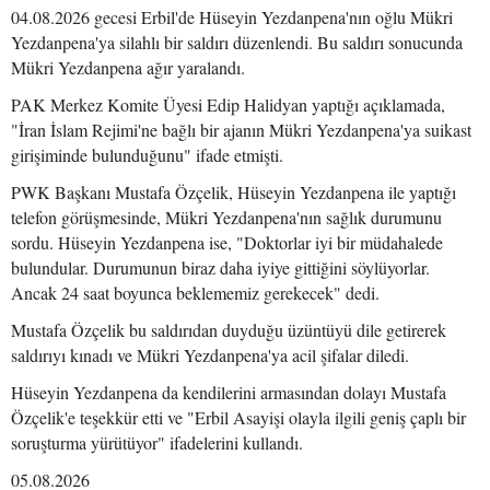
04.08.2026 gecesi Erbil'de Hüseyin Yezdanpena'nın oğlu Mükri
Yezdanpena'ya silahlı bir saldırı düzenlendi. Bu saldırı sonucunda
Mükri Yezdanpena ağır yaralandı.
PAK Merkez Komite Üyesi Edip Halidyan yaptığı açıklamada,
"İran İslam Rejimi'ne bağlı bir ajanın Mükri Yezdanpena'ya suikast
girişiminde bulunduğunu" ifade etmişti.
PWK Başkanı Mustafa Özçelik, Hüseyin Yezdanpena ile yaptığı
telefon görüşmesinde, Mükri Yezdanpena'nın sağlık durumunu
sordu. Hüseyin Yezdanpena ise, "Doktorlar iyi bir müdahalede
bulundular. Durumunun biraz daha iyiye gittiğini söylüyorlar.
Ancak 24 saat boyunca beklememiz gerekecek" dedi.
Mustafa Özçelik bu saldırıdan duyduğu üzüntüyü dile getirerek
saldırıyı kınadı ve Mükri Yezdanpena'ya acil şifalar diledi.
Hüseyin Yezdanpena da kendilerini armasından dolayı Mustafa
Özçelik'e teşekkür etti ve "Erbil Asayişi olayla ilgili geniş çaplı bir
soruşturma yürütüyor" ifadelerini kullandı.
05.08.2026