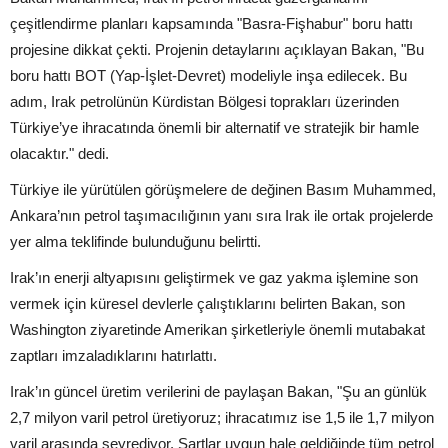
çeşitlendirme planları kapsamında "Basra-Fişhabur" boru hattı
projesine dikkat çekti. Projenin detaylarını açıklayan Bakan, "Bu
boru hattı BOT (Yap-İşlet-Devret) modeliyle inşa edilecek. Bu
adım, Irak petrolünün Kürdistan Bölgesi toprakları üzerinden
Türkiye’ye ihracatında önemli bir alternatif ve stratejik bir hamle
olacaktır." dedi.
Türkiye ile yürütülen görüşmelere de değinen Basım Muhammed,
Ankara’nın petrol taşımacılığının yanı sıra Irak ile ortak projelerde
yer alma teklifinde bulunduğunu belirtti.
Irak’ın enerji altyapısını geliştirmek ve gaz yakma işlemine son
vermek için küresel devlerle çalıştıklarını belirten Bakan, son
Washington ziyaretinde Amerikan şirketleriyle önemli mutabakat
zaptları imzaladıklarını hatırlattı.
Irak’ın güncel üretim verilerini de paylaşan Bakan, "Şu an günlük
2,7 milyon varil petrol üretiyoruz; ihracatımız ise 1,5 ile 1,7 milyon
varil arasında seyrediyor. Şartlar uygun hale geldiğinde tüm petrol