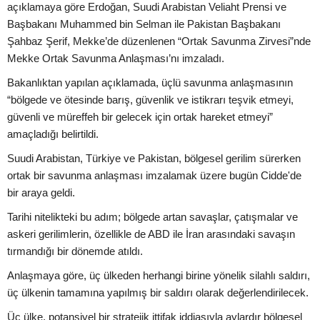
açıklamaya göre Erdoğan, Suudi Arabistan Veliaht Prensi ve
Başbakanı Muhammed bin Selman ile Pakistan Başbakanı
Şahbaz Şerif, Mekke’de düzenlenen “Ortak Savunma Zirvesi”nde
Mekke Ortak Savunma Anlaşması’nı imzaladı.
Bakanlıktan yapılan açıklamada, üçlü savunma anlaşmasının
“bölgede ve ötesinde barış, güvenlik ve istikrarı teşvik etmeyi,
güvenli ve müreffeh bir gelecek için ortak hareket etmeyi”
amaçladığı belirtildi.
Suudi Arabistan, Türkiye ve Pakistan, bölgesel gerilim sürerken
ortak bir savunma anlaşması imzalamak üzere bugün Cidde'de
bir araya geldi.
Tarihi nitelikteki bu adım; bölgede artan savaşlar, çatışmalar ve
askeri gerilimlerin, özellikle de ABD ile İran arasındaki savaşın
tırmandığı bir dönemde atıldı.
Anlaşmaya göre, üç ülkeden herhangi birine yönelik silahlı saldırı,
üç ülkenin tamamına yapılmış bir saldırı olarak değerlendirilecek.
Üç ülke, potansiyel bir stratejik ittifak iddiasıyla aylardır bölgesel