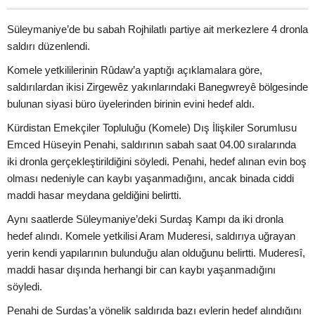
Süleymaniye’de bu sabah Rojhilatlı partiye ait merkezlere 4 dronla
saldırı düzenlendi.
Komele yetkililerinin Rûdaw’a yaptığı açıklamalara göre,
saldırılardan ikisi Zirgewêz yakınlarındaki Banegwreyê bölgesinde
bulunan siyasi büro üyelerinden birinin evini hedef aldı.
Kürdistan Emekçiler Topluluğu (Komele) Dış İlişkiler Sorumlusu
Emced Hüseyin Penahi, saldırının sabah saat 04.00 sıralarında
iki dronla gerçekleştirildiğini söyledi. Penahi, hedef alınan evin boş
olması nedeniyle can kaybı yaşanmadığını, ancak binada ciddi
maddi hasar meydana geldiğini belirtti.
Aynı saatlerde Süleymaniye’deki Surdaş Kampı da iki dronla
hedef alındı. Komele yetkilisi Aram Muderesi, saldırıya uğrayan
yerin kendi yapılarının bulunduğu alan olduğunu belirtti. Muderesî,
maddi hasar dışında herhangi bir can kaybı yaşanmadığını
söyledi.
Penahi de Surdaş’a yönelik saldırıda bazı evlerin hedef alındığını