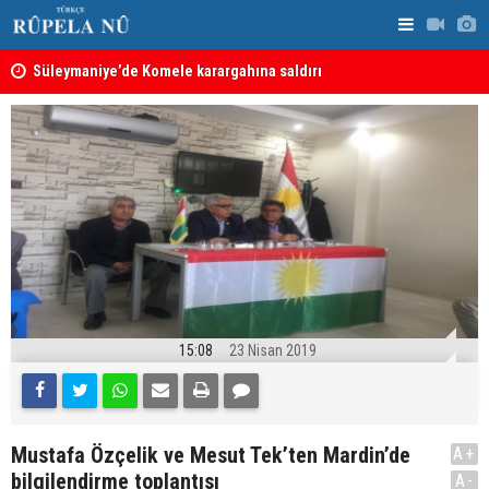
Süleymaniye’de Komele karargahına saldırı
Türkiye, S
anlaşması: 
“Safları netleştiren bu yasa demokrasi güçleri aleyhine
sayılacak
sonuçlar doğurmaya gebe” -- Ayşe Hür
15:08
23 Nisan 2019
Mustafa Özçelik ve Mesut Tek’ten Mardin’de
A+
bilgilendirme toplantısı
A-