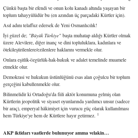
Çünkü başta bir efendi ve onun kolu kanadı altında yaşayan bir
toplum tahayyülüdür bu (en azından üç parçadaki Kürtler için).
Asıl adını telaffuz edersek de Yeni Osmanlıcılık!
İyi güzel de;
"Büyük Türkiye"
başta muhatap aldığı Kürtler olmak
üzere Alevilere, diğer inanç ve dini topluluklara, kadınlara ve
ötekileştirilenlere/ezilenlere haklarını vermekle olur.
Onlara eşitlik-özgürlük-hak-hukuk ve adalet temelinde muamele
etmekle olur.
Demokrasi ve hukukun üstünlüğünü esas alan çoğulcu bir toplum
gerçeğini kabullenmekle olur.
Bilinmelidir ki Ortadoğu'da fiili aktör konumuna gelmiş olan
Kürtlerin jeopolitik ve siyaset oyunlarında yardımcı unsur (sadece
bir araç), emperyal hâkimiyet için vurucu güç olarak kullanılması
1
hem Türkiye'ye hem de Kürtlere hayır getirmez.
AKP iktidarı vaatlerde bulunuyor amma velakin…