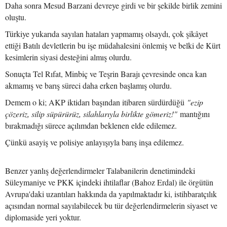
Daha sonra Mesud Barzani devreye girdi ve bir şekilde birlik zemini
oluştu.
Türkiye yukarıda sayılan hataları yapmamış olsaydı, çok şikâyet
ettiği Batılı devletlerin bu işe müdahalesini önlemiş ve belki de Kürt
kesimlerin siyasi desteğini almış olurdu.
Sonuçta Tel Rıfat, Minbiç ve Teşrin Barajı çevresinde onca kan
akmamış ve barış süreci daha erken başlamış olurdu.
Demem o ki; AKP iktidarı başından itibaren sürdürdüğü
"ezip
çözeriz, silip süpürürüz, silahlarıyla birlikte gömeriz!"
mantığını
bırakmadığı sürece açılımdan beklenen elde edilemez.
Çünkü asayiş ve polisiye anlayışıyla barış inşa edilemez.
Benzer yanlış değerlendirmeler Talabanilerin denetimindeki
Süleymaniye ve PKK içindeki ihtilaflar (Bahoz Erdal) ile örgütün
Avrupa'daki uzantıları hakkında da yapılmaktadır ki, istihbaratçılık
açısından normal sayılabilecek bu tür değerlendirmelerin siyaset ve
diplomaside yeri yoktur.