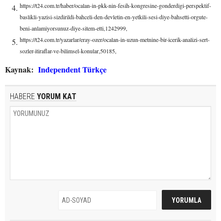
https://t24.com.tr/haber/ocalan-in-pkk-nin-fesih-kongresine-gonderdigi-perspektif-
baslikli-yazisi-sizdirildi-bahceli-den-devletin-en-yetkili-sesi-diye-bahsetti-orgute-
beni-anlamiyorsunuz-diye-sitem-etti,1242999,
https://t24.com.tr/yazarlar/eray-ozer/ocalan-in-uzun-metnine-bir-icerik-analizi-sert-
sozler-itiraflar-ve-bilimsel-konular,50185,
Kaynak:
Independent Türkçe
HABERE
YORUM KAT