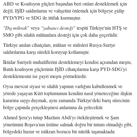
ABD ve Koalisyon güçleri başından beri onları desteklemek için
değil, IŞİD saldırılarını ve vahşetini önlemek için bölgeye gidip
PYD/YPG ve SDG ile ittifak kurmuştur.
"Dış mihrak"
veya
"yabancı desteği"
tespiti Türkiye'nin HTŞ ve
SMO gibi silahlı militanlara desteği için çok daha geçerlidir.
Türkiye anılan cihatçıları, militan ve milisleri Rusya-Suriye
saldırılarına karşı sürekli koruyup kollamıştır.
İktidar Suriyeli muhaliflerini desteklemeyi kendisi açısından meşru,
Batılı koalisyon güçlerinin IŞİD cihatçılarına karşı PYD-SDG'yi
desteklemesini ise gayri meşru görmektedir.
Oysa mevcut siyasi ve silahlı yapının varlığını kabullenmek ve
yörede yaşayan Kürt toplumunun kendini nasıl yöneteceğine ilişkin
kararına saygı duymak, aynı zamanda Türkiye'deki barış sürecinin
bölge çapında gerçekleşmesi anlamına da gelecektir.
Ahmed Şera'yı tutup Mazlum Abdi'yı ötekileştirmek ve Şam
yönetimini Rojava'nın üstüne salmak doğru bir tutum olmadığı gibi,
bölgedeki huzur ve istikrarı bozucu bir nitelik taşımaktadır.