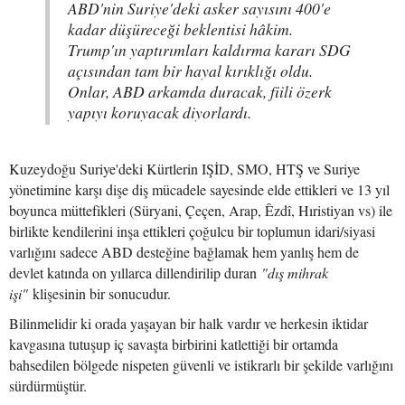
ABD'nin Suriye'deki asker sayısını 400'e
kadar düşüreceği beklentisi hâkim.
Trump'ın yaptırımları kaldırma kararı SDG
açısından tam bir hayal kırıklığı oldu.
Onlar, ABD arkamda duracak, fiili özerk
yapıyı koruyacak diyorlardı.
Kuzeydoğu Suriye'deki Kürtlerin IŞİD, SMO, HTŞ ve Suriye
yönetimine karşı dişe diş mücadele sayesinde elde ettikleri ve 13 yıl
boyunca müttefikleri (Süryani, Çeçen, Arap, Êzdî, Hıristiyan vs) ile
birlikte kendilerini inşa ettikleri çoğulcu bir toplumun idari/siyasi
varlığını sadece ABD desteğine bağlamak hem yanlış hem de
devlet katında on yıllarca dillendirilip duran
"dış mihrak
işi"
klişesinin bir sonucudur.
Bilinmelidir ki orada yaşayan bir halk vardır ve herkesin iktidar
kavgasına tutuşup iç savaşta birbirini katlettiği bir ortamda
bahsedilen bölgede nispeten güvenli ve istikrarlı bir şekilde varlığını
sürdürmüştür.