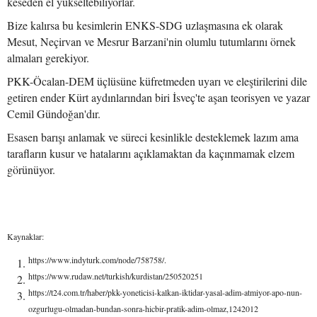
keseden el yükseltebiliyorlar.
Bize kalırsa bu kesimlerin ENKS-SDG uzlaşmasına ek olarak
Mesut, Neçirvan ve Mesrur Barzani'nin olumlu tutumlarını örnek
almaları gerekiyor.
PKK-Öcalan-DEM üçlüsüne küfretmeden uyarı ve eleştirilerini dile
getiren ender Kürt aydınlarından biri İsveç'te aşan teorisyen ve yazar
Cemil Gündoğan'dır.
Esasen barışı anlamak ve süreci kesinlikle desteklemek lazım ama
tarafların kusur ve hatalarını açıklamaktan da kaçınmamak elzem
görünüyor.
Kaynaklar:
https://www.indyturk.com/node/758758/.
https://www.rudaw.net/turkish/kurdistan/250520251
https://t24.com.tr/haber/pkk-yoneticisi-kalkan-iktidar-yasal-adim-atmiyor-apo-nun-
ozgurlugu-olmadan-bundan-sonra-hicbir-pratik-adim-olmaz,1242012