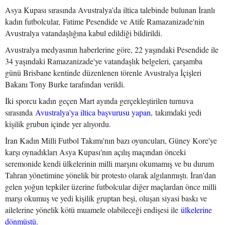
Asya Kupası sırasında Avustralya'da iltica talebinde bulunan İranlı
kadın futbolcular, Fatime Pesendide ve Atife Ramazanizade'nin
Avustralya vatandaşlığına kabul edildiği bildirildi.
Avustralya medyasının haberlerine göre, 22 yaşındaki Pesendide ile
34 yaşındaki Ramazanizade'ye vatandaşlık belgeleri, çarşamba
günü Brisbane kentinde düzenlenen törenle Avustralya İçişleri
Bakanı Tony Burke tarafından verildi.
İki sporcu kadın geçen Mart ayında gerçekleştirilen turnuva
sırasında
Avustralya'ya iltica başvurusu yapan,
takımdaki yedi
kişilik grubun içinde yer alıyordu.
İran Kadın Milli Futbol Takımı'nın bazı oyuncuları, Güney Kore'ye
karşı oynadıkları Asya Kupası'nın açılış maçından önceki
seremonide kendi ülkelerinin milli marşını okumamış ve bu durum
Tahran yönetimine yönelik bir protesto olarak algılanmıştı. İran'dan
gelen yoğun tepkiler üzerine futbolcular diğer maçlardan önce milli
marşı okumuş ve yedi kişilik gruptan beşi, oluşan siyasi baskı ve
ailelerine yönelik kötü muamele olabileceği endişesi ile
ülkelerine
dönmüştü.