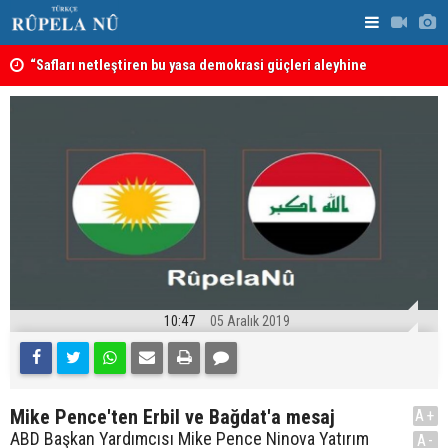
“Safları netleştiren bu yasa demokrasi güçleri aleyhine
Türkiye, S
sonuçlar doğurmaya gebe” -- Ayşe Hür
anlaşması: 
sayılacak
10:47
05 Aralık 2019
Mike Pence'ten Erbil ve Bağdat'a mesaj
A+
ABD Başkan Yardımcısı Mike Pence Ninova Yatırım
A-