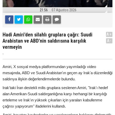
21:56
07 Ağustos 2026
Hadi Amiri'den silahlı gruplara çağrı: Suudi
A+
Arabistan ve ABD'nin saldırısına karşılık
A-
vermeyin
.
Amiri, X sosyal medya platformundan yayımladığı video
mesajında, ABD ve Suudi Arabistan'ın geçen ay Irak'a düzenlediği
saldırıya ilişkin değerlendirmelerde bulundu.
Irak'taki İran destekli milis gruplara seslenen Amiri, "Irak'ı hedef
alan Amerikan-Suudi saldırganlığına karşı herhangi bir karşılığı
erteleme ve Irak'ın yüksek çıkarları için yaraları kabullenme
çağrısı yapıyorum" ifadelerini kullandı.
Amiri, hayatını kaybedenler ve yaralananların haklarını diplomatik