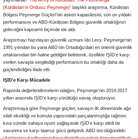
(Kürdistan'ın Ordusu: Peşmerge)"
başlıklı araştırma, Kürdistan
Bölgesi Peşmerge Güçleri'nin askeri kapasitesini, son on yıldaki
performansını ve ABD-Kürdistan Bölgesi güvenlik ortaklığının
geleceğini kapsamlı biçimde ele aldı.
Araştırmayı hazırlayan güvenlik uzmanı Ido Levy, Peşmerge'nin
1991 yılından bu yana ABD'nin Ortadoğu'daki en önemli güvenlik
ortaklarından biri haline geldiğini belirterek, özellikle IŞİD'e karşı
verilen savaşta sergilediği performansın bu ortaklığı daha da
güçlendirdiğini ifade etti.
IŞİD'e Karşı Mücadele
Raporda değerlendirmelerin odağını, Peşmerge'nin 2014-2017
yılları arasında IŞİD'e karşı yürüttüğü savaş oluşturuyor.
Araştırmaya göre Peşmerge güçleri, savaşın ilk döneminde ağır
silah eksikliği ve komuta yapısındaki parçalanmışlığa rağmen
kısa sürede sahaya uyum sağlayarak IŞİD'e karşı etkili bir
savunma ve karşı taarruz gücü geliştirdi. ABD öncülüğündeki
uluslararası koalisyonun hava desteği ve askeri danışmanlığıyla