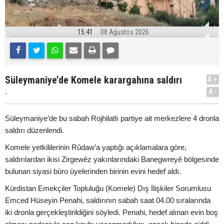
15:41
08 Ağustos 2026
Süleymaniye’de Komele karargahına saldırı
A+
.
A-
Süleymaniye’de bu sabah Rojhilatlı partiye ait merkezlere 4 dronla
saldırı düzenlendi.
Komele yetkililerinin Rûdaw’a yaptığı açıklamalara göre,
saldırılardan ikisi Zirgewêz yakınlarındaki Banegwreyê bölgesinde
bulunan siyasi büro üyelerinden birinin evini hedef aldı.
Kürdistan Emekçiler Topluluğu (Komele) Dış İlişkiler Sorumlusu
Emced Hüseyin Penahi, saldırının sabah saat 04.00 sıralarında
iki dronla gerçekleştirildiğini söyledi. Penahi, hedef alınan evin boş