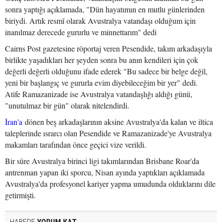
sonra yaptığı açıklamada, "Dün hayatımın en mutlu günlerinden
biriydi. Artık resmî olarak Avustralya vatandaşı olduğum için
inanılmaz derecede gururlu ve minnettarım" dedi
Cairns Post gazetesine röportaj veren Pesendide, takım arkadaşıyla
birlikte yaşadıkları her şeyden sonra bu anın kendileri için çok
değerli değerli olduğunu ifade ederek "Bu sadece bir belge değil,
yeni bir başlangıç ve gururla evim diyebileceğim bir yer" dedi.
Atife Ramazanizade ise Avustralya vatandaşlığı aldığı günü,
"unutulmaz bir gün" olarak nitelendirdi.
İran'a
dönen beş arkadaşlarının aksine Avustralya'da kalan ve iltica
taleplerinde ısrarcı olan Pesendide ve Ramazanizade'ye Avustralya
makamları tarafından önce geçici vize verildi.
Bir süre Avustralya birinci ligi takımlarından Brisbane Roar'da
antrenman yapan iki sporcu, Nisan ayında yaptıkları açıklamada
Avustralya'da profesyonel kariyer yapma umudunda olduklarını dile
getirmişti.