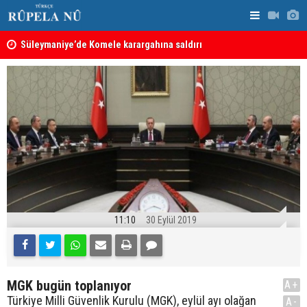
nın
Süleymaniye’de Komele karargahına saldırı
“Safları ne
sonuçlar d
11:10
30 Eylül 2019
MGK bugün toplanıyor
A+
Türkiye Milli Güvenlik Kurulu (MGK), eylül ayı olağan
A-