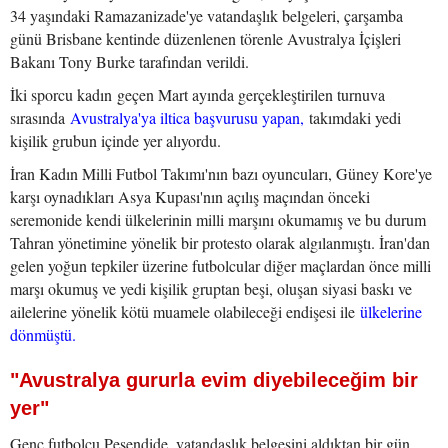
34 yaşındaki Ramazanizade'ye vatandaşlık belgeleri, çarşamba
günü Brisbane kentinde düzenlenen törenle Avustralya İçişleri
Bakanı Tony Burke tarafından verildi.
İki sporcu kadın geçen Mart ayında gerçekleştirilen turnuva
sırasında
Avustralya'ya iltica başvurusu yapan,
takımdaki yedi
kişilik grubun içinde yer alıyordu.
İran Kadın Milli Futbol Takımı'nın bazı oyuncuları, Güney Kore'ye
karşı oynadıkları Asya Kupası'nın açılış maçından önceki
seremonide kendi ülkelerinin milli marşını okumamış ve bu durum
Tahran yönetimine yönelik bir protesto olarak algılanmıştı. İran'dan
gelen yoğun tepkiler üzerine futbolcular diğer maçlardan önce milli
marşı okumuş ve yedi kişilik gruptan beşi, oluşan siyasi baskı ve
ailelerine yönelik kötü muamele olabileceği endişesi ile
ülkelerine
dönmüştü.
"Avustralya gururla evim diyebileceğim bir
yer"
Genç futbolcu Pesendide, vatandaşlık belgesini aldıktan bir gün