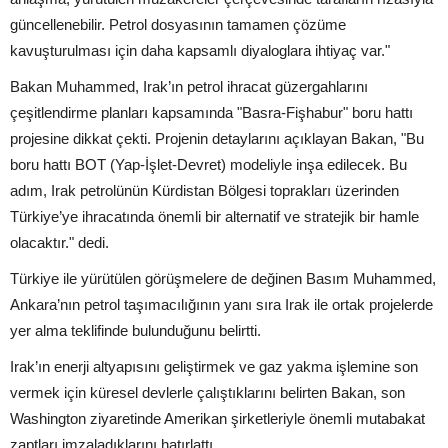
güncellenebilir. Petrol dosyasının tamamen çözüme
kavuşturulması için daha kapsamlı diyaloglara ihtiyaç var."
Bakan Muhammed, Irak’ın petrol ihracat güzergahlarını
çeşitlendirme planları kapsamında "Basra-Fişhabur" boru hattı
projesine dikkat çekti. Projenin detaylarını açıklayan Bakan, "Bu
boru hattı BOT (Yap-İşlet-Devret) modeliyle inşa edilecek. Bu
adım, Irak petrolünün Kürdistan Bölgesi toprakları üzerinden
Türkiye’ye ihracatında önemli bir alternatif ve stratejik bir hamle
olacaktır." dedi.
Türkiye ile yürütülen görüşmelere de değinen Basım Muhammed,
Ankara’nın petrol taşımacılığının yanı sıra Irak ile ortak projelerde
yer alma teklifinde bulunduğunu belirtti.
Irak’ın enerji altyapısını geliştirmek ve gaz yakma işlemine son
vermek için küresel devlerle çalıştıklarını belirten Bakan, son
Washington ziyaretinde Amerikan şirketleriyle önemli mutabakat
zaptları imzaladıklarını hatırlattı.