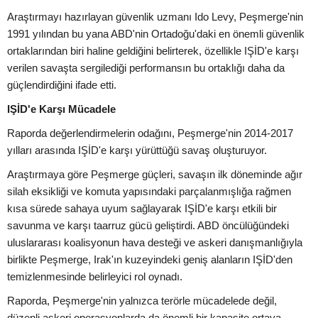
Araştırmayı hazırlayan güvenlik uzmanı Ido Levy, Peşmerge'nin
1991 yılından bu yana ABD'nin Ortadoğu'daki en önemli güvenlik
ortaklarından biri haline geldiğini belirterek, özellikle IŞİD'e karşı
verilen savaşta sergilediği performansın bu ortaklığı daha da
güçlendirdiğini ifade etti.
IŞİD'e Karşı Mücadele
Raporda değerlendirmelerin odağını, Peşmerge'nin 2014-2017
yılları arasında IŞİD'e karşı yürüttüğü savaş oluşturuyor.
Araştırmaya göre Peşmerge güçleri, savaşın ilk döneminde ağır
silah eksikliği ve komuta yapısındaki parçalanmışlığa rağmen
kısa sürede sahaya uyum sağlayarak IŞİD'e karşı etkili bir
savunma ve karşı taarruz gücü geliştirdi. ABD öncülüğündeki
uluslararası koalisyonun hava desteği ve askeri danışmanlığıyla
birlikte Peşmerge, Irak'ın kuzeyindeki geniş alanların IŞİD'den
temizlenmesinde belirleyici rol oynadı.
Raporda, Peşmerge'nin yalnızca terörle mücadelede değil,
düzenli askeri operasyonlarda da önemli bir kapasite ortaya