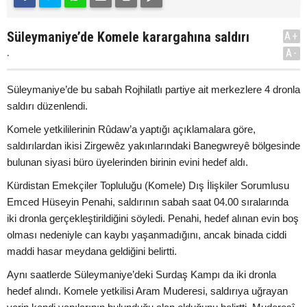
Süleymaniye’de Komele karargahına saldırı
A+
.
A-
Süleymaniye’de bu sabah Rojhilatlı partiye ait merkezlere 4 dronla
saldırı düzenlendi.
Komele yetkililerinin Rûdaw’a yaptığı açıklamalara göre,
saldırılardan ikisi Zirgewêz yakınlarındaki Banegwreyê bölgesinde
bulunan siyasi büro üyelerinden birinin evini hedef aldı.
Kürdistan Emekçiler Topluluğu (Komele) Dış İlişkiler Sorumlusu
Emced Hüseyin Penahi, saldırının sabah saat 04.00 sıralarında
iki dronla gerçekleştirildiğini söyledi. Penahi, hedef alınan evin boş
olması nedeniyle can kaybı yaşanmadığını, ancak binada ciddi
maddi hasar meydana geldiğini belirtti.
Aynı saatlerde Süleymaniye’deki Surdaş Kampı da iki dronla
hedef alındı. Komele yetkilisi Aram Muderesi, saldırıya uğrayan