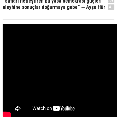
“Safları netleştiren bu yasa demokrasi güçleri
A+
aleyhine sonuçlar doğurmaya gebe” -- Ayşe Hür
A-
.