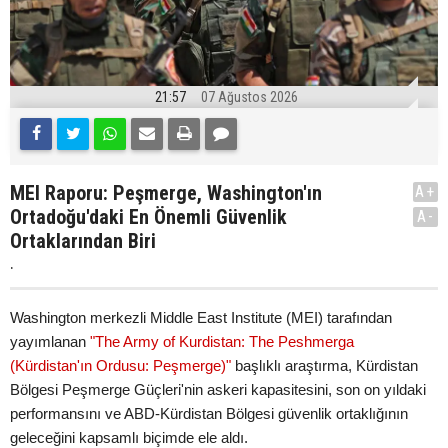
21:57
07 Ağustos 2026
MEI Raporu: Peşmerge, Washington'ın
A+
Ortadoğu'daki En Önemli Güvenlik
A-
Ortaklarından Biri
.
Washington merkezli Middle East Institute (MEI) tarafından
yayımlanan
"The Army of Kurdistan: The Peshmerga
(Kürdistan'ın Ordusu: Peşmerge)"
başlıklı araştırma, Kürdistan
Bölgesi Peşmerge Güçleri'nin askeri kapasitesini, son on yıldaki
performansını ve ABD-Kürdistan Bölgesi güvenlik ortaklığının
geleceğini kapsamlı biçimde ele aldı.