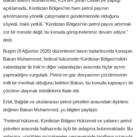
Bakan Basım Muhammed, K24’ten Şivan Cebari’ye yaptığı
açıklamada, Kürdistan Bölgesi’nin ham petrol payının
artırılmasına yönelik çalışmaların gündemlerinde olduğunu
söyledi. Iraklı yetkili, "Kürdistan Bölgesi’nin petrol payını artırmak
zor bir mesele değil; bu konuda görüşmelerimiz devam ediyor."
dedi.
Bugün (8 Ağustos 2026) düzenlenen basın toplantısında konuşan
Bakan Muhammed, federal hükümetin Kürdistan Bölgesi’ndeki
vatandaşlar ile Irak’ın diğer vatandaşları arasında hiçbir ayrım
yapmadığını vurguladı. Petrol ve gaz dosyasının çözülmesinin
milli bir menfaat olduğunu belirten Bakan, bu konuda kapsayıcı bir
çözüme ulaşmak istediklerini ifade etti.
Erbil, Bağdat ve uluslararası petrol şirketleri arasındaki ilişkilere
değinen Bakan Muhammed, şu bilgileri paylaştı:
"Federal hükümet, Kürdistan Bölgesi Hükümeti ve yabancı petrol
şirketleri arasında halihazırda üçlü bir anlaşma bulunmaktadır. Bu
anlaşma, yürütülen müzakereler çerçevesinde tarafların rızasıyla