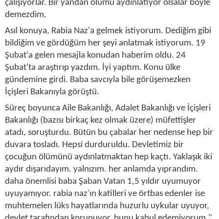
çalışıyorlar. Bir yandan ölümü aydınlatıyor olsalar böyle
demezdim.
Asıl konuya, Rabia Naz'a gelmek istiyorum. Dediğim gibi
bildiğim ve gördüğüm her şeyi anlatmak istiyorum. 19
Şubat'a gelen mesajla konudan haberim oldu. 24
Şubat'ta araştırıp yazdım. İyi yaptım. Konu ülke
gündemine girdi. Baba savcıyla bile görüşemezken
İçişleri Bakanıyla görüştü.
Süreç boyunca Aile Bakanlığı, Adalet Bakanlığı ve İçişleri
Bakanlığı (bazısı birkaç kez olmak üzere) müfettişler
atadı, soruşturdu. Bütün bu çabalar her nedense hep bir
duvara tosladı. Hepsi durduruldu. Devletimiz bir
çocuğun ölümünü aydınlatmaktan hep kaçtı. Yaklaşık iki
aydır dışarıdayım. yalnızım. her anlamda yıprandım.
daha önemlisi baba Şaban Vatan 1,5 yıldır uyumuyor
uyuyamıyor. rabia naz'ın katilleri ve örtbas edenler ise
muhtemelen lüks hayatlarında huzurlu uykular uyuyor,
devlet tarafından korunuyor. bunu kabul edemiyorum."