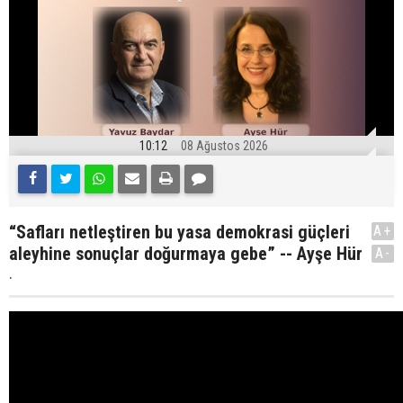
10:12
08 Ağustos 2026
“Safları netleştiren bu yasa demokrasi güçleri
A+
aleyhine sonuçlar doğurmaya gebe” -- Ayşe Hür
A-
.