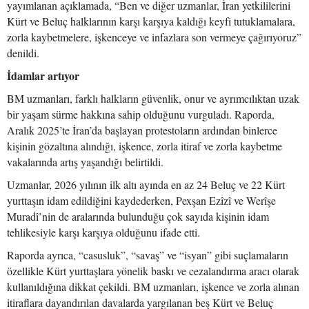
yayımlanan açıklamada, “Ben ve diğer uzmanlar, İran yetkililerini
Kürt ve Beluç halklarının karşı karşıya kaldığı keyfi tutuklamalara,
zorla kaybetmelere, işkenceye ve infazlara son vermeye çağırıyoruz”
denildi.
İdamlar artıyor
BM uzmanları, farklı halkların güvenlik, onur ve ayrımcılıktan uzak
bir yaşam sürme hakkına sahip olduğunu vurguladı. Raporda,
Aralık 2025’te İran’da başlayan protestoların ardından binlerce
kişinin gözaltına alındığı, işkence, zorla itiraf ve zorla kaybetme
vakalarında artış yaşandığı belirtildi.
Uzmanlar, 2026 yılının ilk altı ayında en az 24 Beluç ve 22 Kürt
yurttaşın idam edildiğini kaydederken, Pexşan Ezîzî ve Werîşe
Muradî’nin de aralarında bulunduğu çok sayıda kişinin idam
tehlikesiyle karşı karşıya olduğunu ifade etti.
Raporda ayrıca, “casusluk”, “savaş” ve “isyan” gibi suçlamaların
özellikle Kürt yurttaşlara yönelik baskı ve cezalandırma aracı olarak
kullanıldığına dikkat çekildi. BM uzmanları, işkence ve zorla alınan
itiraflara dayandırılan davalarda yargılanan beş Kürt ve Beluç