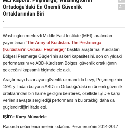
MEI Raporu: Peşmerge, Washington'ın
Ortadoğu'daki En Önemli Güvenlik
A-
Ortaklarından Biri
.
Washington merkezli Middle East Institute (MEI) tarafından
yayımlanan
"The Army of Kurdistan: The Peshmerga
(Kürdistan'ın Ordusu: Peşmerge)"
başlıklı araştırma, Kürdistan
Bölgesi Peşmerge Güçleri'nin askeri kapasitesini, son on yıldaki
performansını ve ABD-Kürdistan Bölgesi güvenlik ortaklığının
geleceğini kapsamlı biçimde ele aldı.
Araştırmayı hazırlayan güvenlik uzmanı Ido Levy, Peşmerge'nin
1991 yılından bu yana ABD'nin Ortadoğu'daki en önemli güvenlik
ortaklarından biri haline geldiğini belirterek, özellikle IŞİD'e karşı
verilen savaşta sergilediği performansın bu ortaklığı daha da
güçlendirdiğini ifade etti.
IŞİD'e Karşı Mücadele
Raporda değerlendirmelerin odağını, Peşmerge'nin 2014-2017