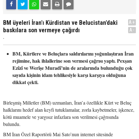
BM üyeleri İran'ı Kürdistan ve Belucistan'daki
A+
baskılara son vermeye çağırdı
A-
.
BM, Kürtlere ve Beluçlara saldırılarını yoğunlaştıran İran
rejimine, hak ihlallerine son vermesi çağrısı yaptı. Pexşan
Ezîzî ve Werîşe Muradî’nin de aralarında bulunduğu çok
sayıda kişinin idam tehlikesiyle karşı karşıya olduğuna
dikkat çekti.
Birleşmiş Milletler (BM) uzmanları, İran’a özellikle Kürt ve Beluç
halklarını hedef alan keyfi tutuklamalar, zorla kaybetmeler, işkence,
kötü muamele ve yargısız infazlara son verilmesi çağrısında
bulundu.
BM İran Özel Raportörü Mai Sato’nun internet sitesinde