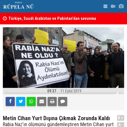
ine
Türkiye, Suudi Arabistan ve Pakistan’dan savunma
MEI Raporu
anlaşması: Bir üyeye saldırı, tüm üyelere yapılmış
Önemli Güv
sayılacak
09:37
11 Eylül 2019
Metin Cihan Yurt Dışına Çıkmak Zorunda Kaldı
A+
Rabia Naz'ın ölümünü gündemleştiren Metin Cihan yurt
A-