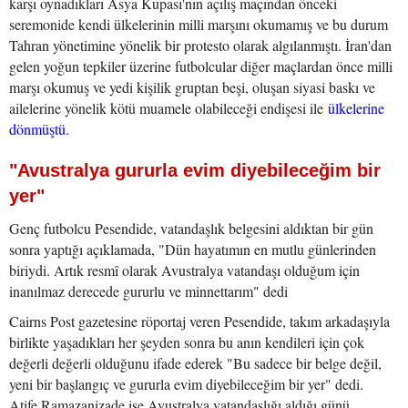
karşı oynadıkları Asya Kupası'nın açılış maçından önceki
seremonide kendi ülkelerinin milli marşını okumamış ve bu durum
Tahran yönetimine yönelik bir protesto olarak algılanmıştı. İran'dan
gelen yoğun tepkiler üzerine futbolcular diğer maçlardan önce milli
marşı okumuş ve yedi kişilik gruptan beşi, oluşan siyasi baskı ve
ailelerine yönelik kötü muamele olabileceği endişesi ile
ülkelerine
dönmüştü.
"Avustralya gururla evim diyebileceğim bir
yer"
Genç futbolcu Pesendide, vatandaşlık belgesini aldıktan bir gün
sonra yaptığı açıklamada, "Dün hayatımın en mutlu günlerinden
biriydi. Artık resmî olarak Avustralya vatandaşı olduğum için
inanılmaz derecede gururlu ve minnettarım" dedi
Cairns Post gazetesine röportaj veren Pesendide, takım arkadaşıyla
birlikte yaşadıkları her şeyden sonra bu anın kendileri için çok
değerli değerli olduğunu ifade ederek "Bu sadece bir belge değil,
yeni bir başlangıç ve gururla evim diyebileceğim bir yer" dedi.
Atife Ramazanizade ise Avustralya vatandaşlığı aldığı günü,