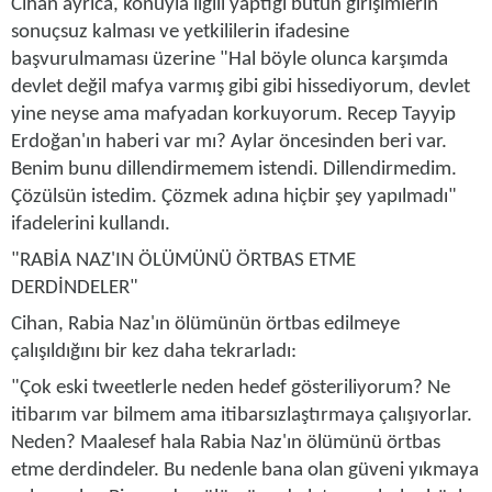
Cihan ayrıca, konuyla ilgili yaptığı bütün girişimlerin
sonuçsuz kalması ve yetkililerin ifadesine
başvurulmaması üzerine "Hal böyle olunca karşımda
devlet değil mafya varmış gibi gibi hissediyorum, devlet
yine neyse ama mafyadan korkuyorum. Recep Tayyip
Erdoğan'ın haberi var mı? Aylar öncesinden beri var.
Benim bunu dillendirmemem istendi. Dillendirmedim.
Çözülsün istedim. Çözmek adına hiçbir şey yapılmadı"
ifadelerini kullandı.
"RABİA NAZ'IN ÖLÜMÜNÜ ÖRTBAS ETME
DERDİNDELER"
Cihan, Rabia Naz'ın ölümünün örtbas edilmeye
çalışıldığını bir kez daha tekrarladı:
"Çok eski tweetlerle neden hedef gösteriliyorum? Ne
itibarım var bilmem ama itibarsızlaştırmaya çalışıyorlar.
Neden? Maalesef hala Rabia Naz'ın ölümünü örtbas
etme derdindeler. Bu nedenle bana olan güveni yıkmaya