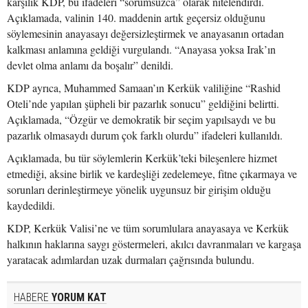
karşılık KDP, bu ifadeleri “sorumsuzca” olarak nitelendirdi.
Açıklamada, valinin 140. maddenin artık geçersiz olduğunu
söylemesinin anayasayı değersizleştirmek ve anayasanın ortadan
kalkması anlamına geldiği vurgulandı. “Anayasa yoksa Irak’ın
devlet olma anlamı da boşalır” denildi.
KDP ayrıca, Muhammed Samaan’ın Kerkük valiliğine “Rashid
Oteli’nde yapılan şüpheli bir pazarlık sonucu” geldiğini belirtti.
Açıklamada, “Özgür ve demokratik bir seçim yapılsaydı ve bu
pazarlık olmasaydı durum çok farklı olurdu” ifadeleri kullanıldı.
Açıklamada, bu tür söylemlerin Kerkük’teki bileşenlere hizmet
etmediği, aksine birlik ve kardeşliği zedelemeye, fitne çıkarmaya ve
sorunları derinleştirmeye yönelik uygunsuz bir girişim olduğu
kaydedildi.
KDP, Kerkük Valisi’ne ve tüm sorumlulara anayasaya ve Kerkük
halkının haklarına saygı göstermeleri, akılcı davranmaları ve kargaşa
yaratacak adımlardan uzak durmaları çağrısında bulundu.
HABERE
YORUM KAT