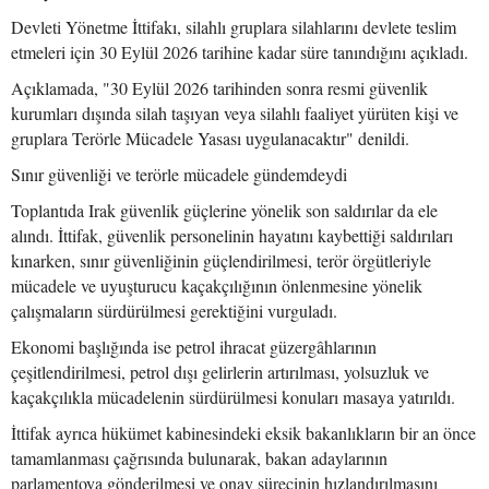
Devleti Yönetme İttifakı, silahlı gruplara silahlarını devlete teslim
etmeleri için 30 Eylül 2026 tarihine kadar süre tanındığını açıkladı.
Açıklamada, "30 Eylül 2026 tarihinden sonra resmi güvenlik
kurumları dışında silah taşıyan veya silahlı faaliyet yürüten kişi ve
gruplara Terörle Mücadele Yasası uygulanacaktır" denildi.
Sınır güvenliği ve terörle mücadele gündemdeydi
Toplantıda Irak güvenlik güçlerine yönelik son saldırılar da ele
alındı. İttifak, güvenlik personelinin hayatını kaybettiği saldırıları
kınarken, sınır güvenliğinin güçlendirilmesi, terör örgütleriyle
mücadele ve uyuşturucu kaçakçılığının önlenmesine yönelik
çalışmaların sürdürülmesi gerektiğini vurguladı.
Ekonomi başlığında ise petrol ihracat güzergâhlarının
çeşitlendirilmesi, petrol dışı gelirlerin artırılması, yolsuzluk ve
kaçakçılıkla mücadelenin sürdürülmesi konuları masaya yatırıldı.
İttifak ayrıca hükümet kabinesindeki eksik bakanlıkların bir an önce
tamamlanması çağrısında bulunarak, bakan adaylarının
parlamentoya gönderilmesi ve onay sürecinin hızlandırılmasını