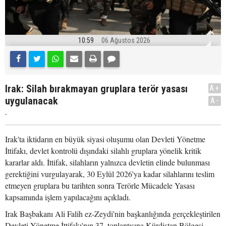
10:59
06 Ağustos 2026
Irak: Silah bırakmayan gruplara terör yasası
A+
uygulanacak
A-
.
Irak'ta iktidarın en büyük siyasi oluşumu olan Devleti Yönetme
İttifakı, devlet kontrolü dışındaki silahlı gruplara yönelik kritik
kararlar aldı. İttifak, silahların yalnızca devletin elinde bulunması
gerektiğini vurgulayarak, 30 Eylül 2026'ya kadar silahlarını teslim
etmeyen gruplara bu tarihten sonra Terörle Mücadele Yasası
kapsamında işlem yapılacağını açıkladı.
Irak Başbakanı Ali Falih ez-Zeydi'nin başkanlığında gerçekleştirilen
Devleti Yönetme İttifakı'nın 37. toplantısına Kürdistan Bölgesi