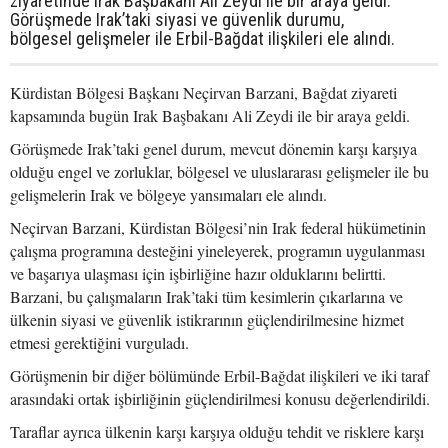
ziyaretinde Irak Başbakanı Ali Zeydi ile bir araya geldi.
Görüşmede Irak’taki siyasi ve güvenlik durumu,
bölgesel gelişmeler ile Erbil-Bağdat ilişkileri ele alındı.
Kürdistan Bölgesi Başkanı Neçirvan Barzani, Bağdat ziyareti
kapsamında bugün Irak Başbakanı Ali Zeydi ile bir araya geldi.
Görüşmede Irak’taki genel durum, mevcut dönemin karşı karşıya
olduğu engel ve zorluklar, bölgesel ve uluslararası gelişmeler ile bu
gelişmelerin Irak ve bölgeye yansımaları ele alındı.
Neçirvan Barzani, Kürdistan Bölgesi’nin Irak federal hükümetinin
çalışma programına desteğini yineleyerek, programın uygulanması
ve başarıya ulaşması için işbirliğine hazır olduklarını belirtti.
Barzani, bu çalışmaların Irak’taki tüm kesimlerin çıkarlarına ve
ülkenin siyasi ve güvenlik istikrarının güçlendirilmesine hizmet
etmesi gerektiğini vurguladı.
Görüşmenin bir diğer bölümünde Erbil-Bağdat ilişkileri ve iki taraf
arasındaki ortak işbirliğinin güçlendirilmesi konusu değerlendirildi.
Taraflar ayrıca ülkenin karşı karşıya olduğu tehdit ve risklere karşı