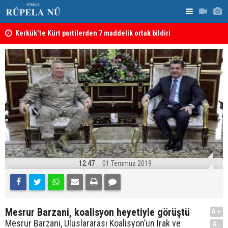
Kerkük’te Kürt partilerden 7 maddelik ortak bildiri
Irak: Silah
12:47
01 Temmuz 2019
Mesrur Barzani, koalisyon heyetiyle görüştü
A+
Mesrur Barzani, Uluslararası Koalisyon’un Irak ve
A-