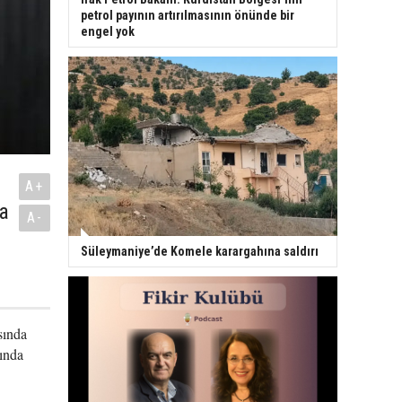
petrol payının artırılmasının önünde bir
engel yok
A+
a
A-
Süleymaniye’de Komele karargahına saldırı
sında
sında