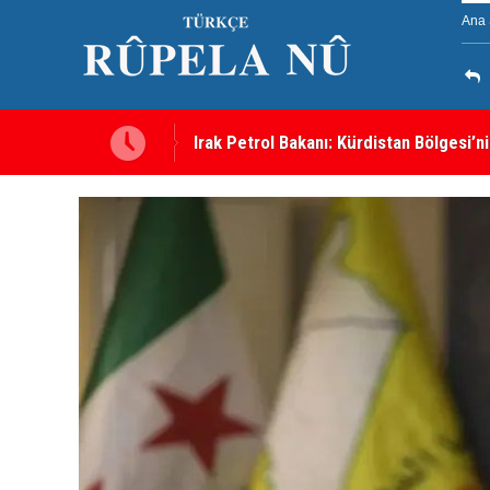
Ana 
Irak Petrol Bakanı: Kürdistan Bölgesi’ni
Süleymaniye’de Komele karargahına sal