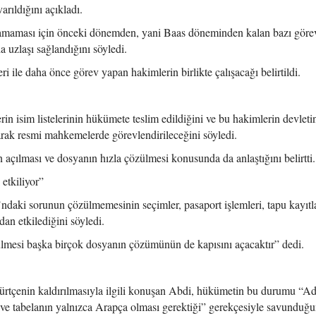
ıldığını açıkladı.
samaması için önceki dönemden, yani Baas döneminden kalan bazı görev
 uzlaşı sağlandığını söyledi.
ile daha önce görev yapan hakimlerin birlikte çalışacağı belirtildi.
n isim listelerinin hükümete teslim edildiğini ve bu hakimlerin devleti
arak resmi mahkemelerde görevlendirileceğini söyledi.
 açılması ve dosyanın hızla çözülmesi konusunda da anlaştığını belirtti.
etkiliyor”
aki sorunun çözülmemesinin seçimler, pasaport işlemleri, tapu kayıtla
dan etkilediğini söyledi.
lmesi başka birçok dosyanın çözümünün de kapısını açacaktır” dedi.
rtçenin kaldırılmasıyla ilgili konuşan Abdi, hükümetin bu durumu “Ad
ve tabelanın yalnızca Arapça olması gerektiği” gerekçesiyle savunduğ