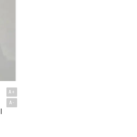
A+
A-
l