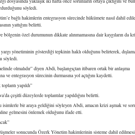
dosyasında yaklaşık iki hafta önce sorunların ortaya çıktığını ve bu
urdurduğunu söyledi.
m’e bağlı hakimlerin entegrasyon sürecinde hükümete nasıl dahil edil
nın yattığını belirtti.
e bölgenin özel durumunun dikkate alınmamasına dair kaygıların da kri
argı yönetiminin gösterdiği tepkinin haklı olduğunu belirterek, dışlam
 söyledi.
elinde olmalıdır” diyen Abdi, başlangıçtan itibaren ortak bir anlaşma
 ve entegrasyon sürecinin durmasına yol açtığını kaydetti.
toplantı yapıldı”
da çeşitli düzeylerde toplantılar yapıldığını belirtti.
 isimlerle bir araya geldiğini söyleyen Abdi, amacın krizi aşmak ve so
ine gelmesini önlemek olduğunu ifade etti.
acak”
şmeler sonucunda Özerk Yönetim hakimlerinin sisteme dahil edilmesi