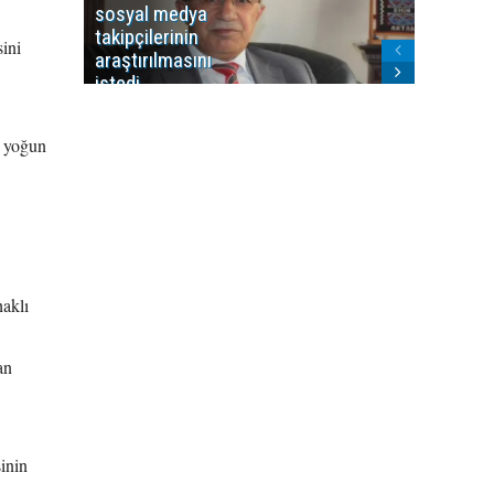
sosyal medya
Washing
takipçilerinin
Gündem
ini
araştırılmasını
ile ilişkil
istedi
n yoğun
haklı
an
inin