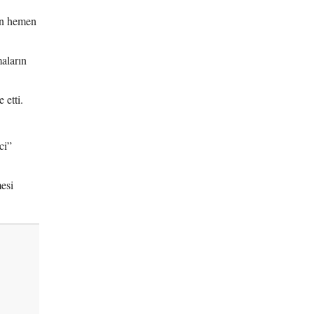
nun hemen
aların
 etti.
ci”
esi