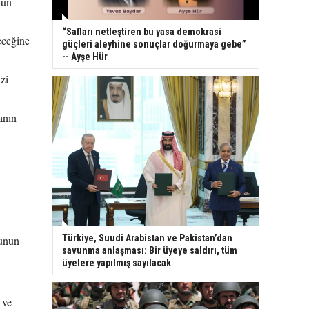
nun
“Safları netleştiren bu yasa demokrasi
eceğine
güçleri aleyhine sonuçlar doğurmaya gebe”
-- Ayşe Hür
zi
anın
Türkiye, Suudi Arabistan ve Pakistan’dan
runun
savunma anlaşması: Bir üyeye saldırı, tüm
üyelere yapılmış sayılacak
 ve