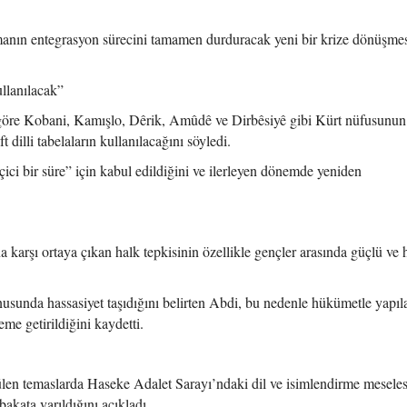
şmanın entegrasyon sürecini tamamen durduracak yeni bir krize dönüşmes
ullanılacak”
göre Kobani, Kamışlo, Dêrik, Amûdê ve Dirbêsiyê gibi Kürt nüfusunu
dilli tabelaların kullanılacağını söyledi.
ici bir süre” için kabul edildiğini ve ilerleyen dönemde yeniden
arşı ortaya çıkan halk tepkisinin özellikle gençler arasında güçlü ve 
sunda hassasiyet taşıdığını belirten Abdi, bu nedenle hükümetle yapıl
e getirildiğini kaydetti.
ülen temaslarda Haseke Adalet Sarayı’ndaki dil ve isimlendirme meseles
kata varıldığını açıkladı.