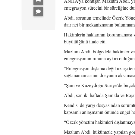
ANHA’ya konuşan Mazlum Abdi, yargı 
entegrasyon sürecini bir süreliğine d
Abdi, sorunun temelinde Özerk Yöneti
dair net bir mekanizmanın bulunmaması
Hakimlerin haklarının korunmaması v
büyüttüğünü ifade etti.
Mazlum Abdi, bölgedeki hakimler ve y
entegrasyonun ruhuna aykırı olduğunu
“Entegrasyon dışlama değil uzlaşı tem
sağlanamamasının dosyanın aksamasına
“Şam ve Kuzeydoğu Suriye’de birçok 
Abdi, son iki haftada Şam’da ve Rojava’
Kendisi de yargı dosyasından sorumlu
kapsamlı anlaşmanın önünde engel hal
“Özerk yönetim hakimleri dışlanmay
Mazlum Abdi, hükümetle yapılan görü