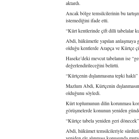
aktardı.
Ancak bölge temsilcilerinin bu tartı
istemediğini ifade etti.
“Kürt kentlerinde çift dilli tabelalar k
Abdi, hükümetle yapılan anlaşmaya 
olduğu kentlerde Arapça ve Kürtçe çift 
Haseke’deki mevcut tabelanın ise “geç
değerlendirileceğini belirtti.
“Kürtçenin dışlanmasına tepki haklı”
Mazlum Abdi, Kürtçenin dışlanmasına k
olduğunu söyledi.
Kürt toplumunun dilin korunması konu
görüşmelerde konunun yeniden gündem
“Kürtçe tabela yeniden geri dönecek”
Abdi, hükümet temsilcileriyle sürdür
yeniden ele alınması konusunda mutaba