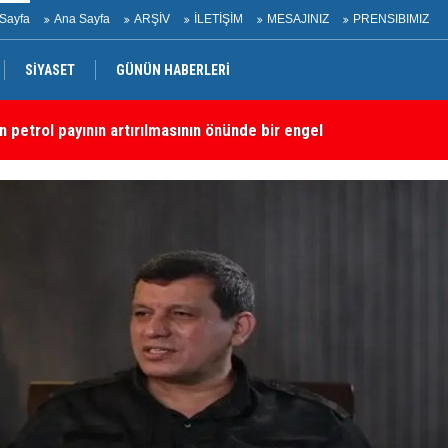
Sayfa
Ana Sayfa
ARŞİV
İLETİŞİM
MESAJINIZ
PRENSIBIMIZ
SİYASET
GÜNÜN HABERLERİ
n petrol payının artırılmasının önünde bir engel yok
“S
dırı