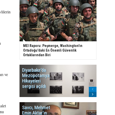
lilerin
n
MEI Raporu: Peşmerge, Washington'ın
Ortadoğu'daki En Önemli Güvenlik
Ortaklarından Biri
Diyarbakır’da
WDR, Kü
rı ve
Mezopotamya
yayın y
Hikayeleri
Cosmo K
sergisi açıldı
program
sonlandı
alet
Savcı, Mehmet
Kürdist
unu
Emin Aktar'ın
Bölgesi 