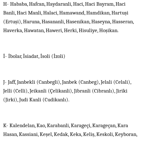
H- Hababa, Hafcan, Haydaranli, Haci, Haci Bayram, Haci
Banli, Haci Manli, Halaci, Hamawand, Hamdikan, Hartuşi
(Ertuşi), Haruna, Hasananli, Hasenikan, Haseyna, Hasseran,
Haverka, Hawatan, Haweri, Herki, Hisuliye, Hoşikan.
İ- İbolar, İsiadat, İsoli (İzoli)
J- Jaff, Janbekli (Canbegli), Janbek (Canbeg), Jelali (Celali),
Jelli (Celli), Jeikanli (Çelikanli), Jibranli (Cibranlı), Jiriki
(Jirki), Judi Kanli (Cudikanlı).
K- Kalendelan, Kao, Karabanli, Karageçi, Karageçan, Kara
Hasan, Kassiani, Keşel, Kedak, Keka, Keliş, Keskoli, Keyboran,