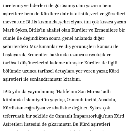
incelemiş ve liderleri ile görüşmüş olan yazarın hem
aşiretlere hem de Kürdlere dair istatistik, veri ve görselleri
mevcuttur. Bitlis kısmında, şehri ziyaretini çok kısaca yazan
Mark Sykes, Bitlis’in ahalisi olan Kürdler ve Ermenilere bir
cümle ile değindikten sonra, genel anlamda diğer
şehirlerdeki Müslümanlar ve dış görünüşleri konusu ile
başlayarak, Ermeniler hakkında uzunca sosyolojik ve
tarihsel düşüncelerini kaleme almıştır. Kürdler ile ilgili
bölümde uzunca tarihsel detaylara yer veren yazar, Kürd
aşiretleri ile sonlandırmıştır kitabını.
1915 yılında yayımlanmış ‘Halife’nin Son Mirası’ adlı
kitabında İslamiyet’in yayılışı, Osmanlı tarihi, Anadolu,
Kürdistan coğrafyası ve ahalisine değinen Sykes, çok
teferruatlı bir şekilde de Osmanlı İmparatorluğu’nun Kürd
Aşiretleri listesini de çıkarmıştır. Bu Kürd aşiretleri