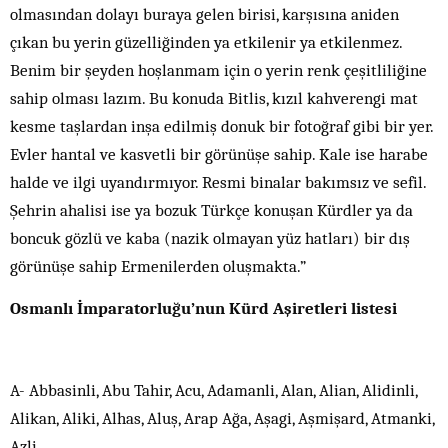
olmasından dolayı buraya gelen birisi, karşısına aniden
çıkan bu yerin güzelliğinden ya etkilenir ya etkilenmez.
Benim bir şeyden hoşlanmam için o yerin renk çeşitliliğine
sahip olması lazım. Bu konuda Bitlis, kızıl kahverengi mat
kesme taşlardan inşa edilmiş donuk bir fotoğraf gibi bir yer.
Evler hantal ve kasvetli bir görünüşe sahip. Kale ise harabe
halde ve ilgi uyandırmıyor. Resmi binalar bakımsız ve sefil.
Şehrin ahalisi ise ya bozuk Türkçe konuşan Kürdler ya da
boncuk gözlü ve kaba (nazik olmayan yüz hatları) bir dış
görünüşe sahip Ermenilerden oluşmakta.”
Osmanlı İmparatorluğu’nun Kürd Aşiretleri listesi
A- Abbasinli, Abu Tahir, Acu, Adamanli, Alan, Alian, Alidinli,
Alikan, Aliki, Alhas, Aluş, Arap Ağa, Aşagi, Aşmişard, Atmanki,
Azli.