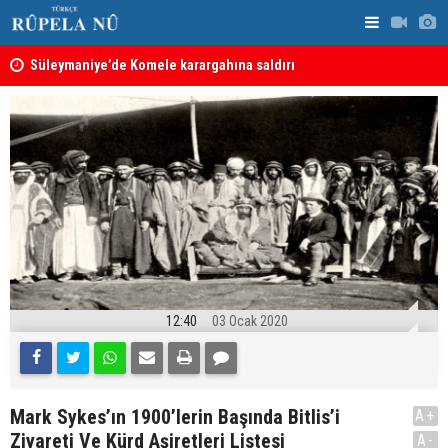
nın
Süleymaniye’de Komele karargahına saldırı
“Safları ne
sonuçlar d
12:40
03 Ocak 2020
Mark Sykes’ın 1900’lerin Başında Bitlis’i
A+
Ziyareti Ve Kürd Aşiretleri Listesi
A-