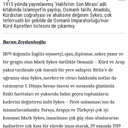
1915 yılında yayımlanmış ‘Halife’nin Son Mirası’ adlı
kitabında İslamiyet’in yayılışı, Osmanlı tarihi, Anadolu,
Kürdistan coğrafyası ve ahalisine değinen Sykes, çok
teferruatlı bir şekilde de Osmanlı İmparatorluğu’nun
Kürd Aşiretleri listesini de çıkarmış
Baran
Zeydanlıoğlu
1879 doğumlu İngiliz siyasetçi, ajan, diplomat, asker, yazar ve
bir gezgin olan Mark Sykes özellikle Osmanlı – Kürd ve Arap
yakın tarihinde çok önemli bir yere sahiptir. Bitlis’e de
uğramış olan Sykes, merkez ve civarı hakkında notlar da
tutmuştur. I. Dünya Savaşı öncesi ve sırasında günümüz
fiziki haritaları ve yukarıda bahsi geçen toplumların
kaderini değiştiren ünlü Sykes – Picot anlaşması’nın da
mimarlarındandır. Farsça, Arapça ve Türkçeyi çok iyi
konuşan Mark Sykes, inanılması çok güç olan uluslararası
hadiselere çok kısa bir sürede imza atarak, 39 yaşında 1919