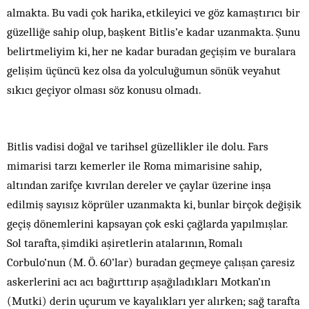
almakta. Bu vadi çok harika, etkileyici ve göz kamaştırıcı bir
güzelliğe sahip olup, başkent Bitlis’e kadar uzanmakta. Şunu
belirtmeliyim ki, her ne kadar buradan geçişim ve buralara
gelişim üçüncü kez olsa da yolculuğumun sönük veyahut
sıkıcı geçiyor olması söz konusu olmadı.
Bitlis vadisi doğal ve tarihsel güzellikler ile dolu. Fars
mimarisi tarzı kemerler ile Roma mimarisine sahip,
altından zarifçe kıvrılan dereler ve çaylar üzerine inşa
edilmiş sayısız köprüler uzanmakta ki, bunlar birçok değişik
geçiş dönemlerini kapsayan çok eski çağlarda yapılmışlar.
Sol tarafta, şimdiki aşiretlerin atalarının, Romalı
Corbulo’nun (M. Ö. 60’lar) buradan geçmeye çalışan çaresiz
askerlerini acı acı bağırttırıp aşağıladıkları Motkan’ın
(Mutki) derin uçurum ve kayalıkları yer alırken; sağ tarafta