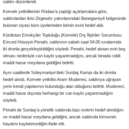
saldırı düzenlendi.
Komele yetkililerinin Rûdaw’a yaptığı açıklamalara göre,
saldırılardan ikisi Zirgewêz yakınlarındaki Banegwreyê bölgesinde
bulunan siyasi büro üyelerinden birinin evini hedef aldı.
Kürdistan Emekçiler Topluluğu (Komele) Dış İlişkiler Sorumlusu
Emced Hüseyin Penahi, saldırının sabah saat 04.00 sıralarında
iki dronla gerçekleştirildiğini söyledi. Penahi, hedef alınan evin boş
olması nedeniyle can kaybı yaşanmadığını, ancak binada ciddi
maddi hasar meydana geldiğini belirtti.
Aynı saatlerde Süleymaniye’deki Surdaş Kampı da iki dronla
hedef alındı. Komele yetkilisi Aram Muderesi, saldırıya uğrayan
yerin kendi yapılarının bulunduğu alan olduğunu belirtti. Muderesî,
maddi hasar dışında herhangi bir can kaybı yaşanmadığını
söyledi.
Penahi de Surdaş’a yönelik saldırıda bazı evlerin hedef alındığını
ve maddi hasar meydana geldiğini, ancak saldırıda kimsenin
hayatını kaybetmediğini ifade etti.