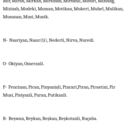
Mir, Miran, Mirkan, Mirsinan, Mirsanli, Misuri, Mizidağ,
Mizizah, Modeki, Moman, Motikan, Mukeri, Muhel, Mulikan,
Musanan, Musi, Musik.
N- Nasriyan, Nasır(li), Nederli, Nirva, Nuredi.
O- Okiyan, Omeranli.
P- Pencinan, Pican, Pinyanişli, Pincari,Piran, Pirastini, Pir
Musi, Pisiyanli, Puran, Putikanli.
R- Reşwan, Reykan, Reşkan, Reşkotanli, Ruçaba.