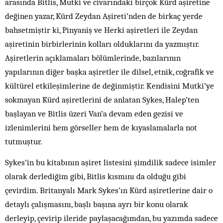
arasında Bitlis, Mutki ve civarındaki birçok Kürd aşiretine
değinen yazar, Kürd Zeydan Aşireti’nden de birkaç yerde
bahsetmiştir ki, Pinyaniş ve Herki aşiretleri ile Zeydan
aşiretinin birbirlerinin kolları olduklarını da yazmıştır.
Aşiretlerin açıklamaları bölümlerinde, bazılarının
yapılarının diğer başka aşiretler ile dilsel, etnik, coğrafik ve
kültürel etkileşimlerine de değinmiştir. Kendisini Mutki’ye
sokmayan Kürd aşiretlerini de anlatan Sykes, Halep’ten
başlayan ve Bitlis üzeri Van’a devam eden gezisi ve
izlenimlerini hem görseller hem de kıyaslamalarla not
tutmuştur.
Sykes’in bu kitabının aşiret listesini şimdilik sadece isimler
olarak derlediğim gibi, Bitlis kısmını da olduğu gibi
çevirdim. Britanyalı Mark Sykes’ın Kürd aşiretlerine dair o
detaylı çalışmasını, başlı başına ayrı bir konu olarak
derleyip, çevirip ileride paylaşacağımdan, bu yazımda sadece