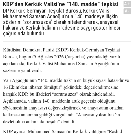
KDP’den Kerkük Valisi’ne “140. madde” tepkisi
A+
DP Kerkük-Germiyan Teşkilat Bürosu, Kerkük Valisi
A-
Muhammed Samaan Agaoğlu’nun 140. maddeye ilişkin
sözlerini “sorumsuzca” olarak nitelendirerek, anayasal
haklara ve Kerkük halkının iradesine saygı gösterilmesi
çağrısında bulundu.
Kürdistan Demokrat Partisi (KDP) Kerkük-Germiyan Teşkilat
Bürosu, bugün (5 Ağustos 2026 Çarşamba) yayımladığı yazılı
açıklamada, Kerkük Valisi Muhammed Samaan Agaoğlu’nun
sözlerine yanıt verdi.
Vali Agaoğlu’nun “140. madde Irak’ın en büyük siyasi hatasıdır ve
16 Ekim’den itibaren ölmüştür” şeklindeki değerlendirmesine
karşılık KDP, bu ifadeleri “sorumsuzca” olarak nitelendirdi.
Açıklamada, valinin 140. maddenin artık geçersiz olduğunu
söylemesinin anayasayı değersizleştirmek ve anayasanın ortadan
kalkması anlamına geldiği vurgulandı. “Anayasa yoksa Irak’ın
devlet olma anlamı da boşalır” denildi.
KDP ayrıca, Muhammed Samaan’ın Kerkük valiliğine “Rashid