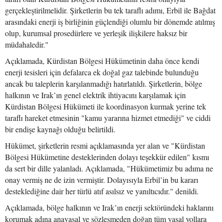
gerçekleştirilmelidir. Şirketlerin bu tek taraflı adımı, Erbil ile Bağdat
arasındaki enerji iş birliğinin güçlendiği olumlu bir dönemde atılmış
olup, kurumsal prosedürlere ve yerleşik ilişkilere haksız bir
müdahaledir."
Açıklamada, Kürdistan Bölgesi Hükümetinin daha önce kendi
enerji tesisleri için defalarca ek doğal gaz talebinde bulunduğu
ancak bu taleplerin karşılanmadığı hatırlatıldı. Şirketlerin, bölge
halkının ve Irak’ın genel elektrik ihtiyacını karşılamak için
Kürdistan Bölgesi Hükümeti ile koordinasyon kurmak yerine tek
taraflı hareket etmesinin "kamu yararına hizmet etmediği" ve ciddi
bir endişe kaynağı olduğu belirtildi.
Hükümet, şirketlerin resmi açıklamasında yer alan ve "Kürdistan
Bölgesi Hükümetine desteklerinden dolayı teşekkür edilen" kısmı
da sert bir dille yalanladı. Açıklamada, "Hükümetimiz bu adıma ne
onay vermiş ne de izin vermiştir. Dolayısıyla Erbil’in bu kararı
desteklediğine dair her türlü atıf asılsız ve yanıltıcıdır." denildi.
Açıklamada, bölge halkının ve Irak’ın enerji sektöründeki haklarını
korumak adına anayasal ve sözleşmeden doğan tüm yasal yollara