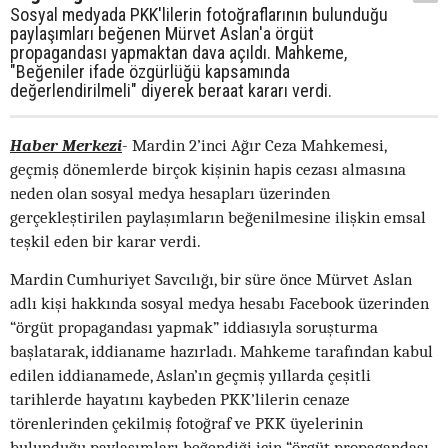
Sosyal medyada PKK'lilerin fotoğraflarının bulunduğu
paylaşımları beğenen Mürvet Aslan'a örgüt
propagandası yapmaktan dava açıldı. Mahkeme,
"Beğeniler ifade özgürlüğü kapsamında
değerlendirilmeli" diyerek beraat kararı verdi.
Haber Merkezi
-
Mardin 2’inci Ağır Ceza Mahkemesi,
geçmiş dönemlerde birçok kişinin hapis cezası almasına
neden olan sosyal medya hesapları üzerinden
gerçekleştirilen paylaşımların beğenilmesine ilişkin emsal
teşkil eden bir karar verdi.
Mardin Cumhuriyet Savcılığı, bir süre önce Mürvet Aslan
adlı kişi hakkında sosyal medya hesabı Facebook üzerinden
“örgüt propagandası yapmak” iddiasıyla soruşturma
başlatarak, iddianame hazırladı. Mahkeme tarafından kabul
edilen iddianamede, Aslan’ın geçmiş yıllarda çeşitli
tarihlerde hayatını kaybeden PKK’lilerin cenaze
törenlerinden çekilmiş fotoğraf ve PKK üyelerinin
bulunduğu paylaşımları beğendiği için “örgüt propagandası