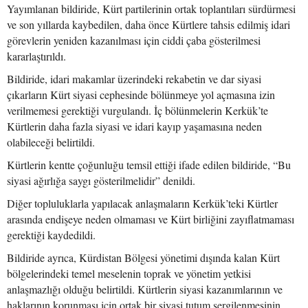
Yayımlanan bildiride, Kürt partilerinin ortak toplantıları sürdürmesi
ve son yıllarda kaybedilen, daha önce Kürtlere tahsis edilmiş idari
görevlerin yeniden kazanılması için ciddi çaba gösterilmesi
kararlaştırıldı.
Bildiride, idari makamlar üzerindeki rekabetin ve dar siyasi
çıkarların Kürt siyasi cephesinde bölünmeye yol açmasına izin
verilmemesi gerektiği vurgulandı. İç bölünmelerin Kerkük’te
Kürtlerin daha fazla siyasi ve idari kayıp yaşamasına neden
olabileceği belirtildi.
Kürtlerin kentte çoğunluğu temsil ettiği ifade edilen bildiride, “Bu
siyasi ağırlığa saygı gösterilmelidir” denildi.
Diğer topluluklarla yapılacak anlaşmaların Kerkük’teki Kürtler
arasında endişeye neden olmaması ve Kürt birliğini zayıflatmaması
gerektiği kaydedildi.
Bildiride ayrıca, Kürdistan Bölgesi yönetimi dışında kalan Kürt
bölgelerindeki temel meselenin toprak ve yönetim yetkisi
anlaşmazlığı olduğu belirtildi. Kürtlerin siyasi kazanımlarının ve
haklarının korunması için ortak bir siyasi tutum sergilenmesinin