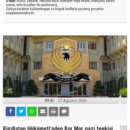
UYARI:
Küfür, hakaret, rencide edici cümleler veya imalar, inançlara saldırı
içeren, imla kuralları ile yazılmamış,
Türkçe karakter kullanılmayan ve büyük harflerle yazılmış yorumlar
onaylanmamaktadır.
09:41
07 Ağustos 2026
Kürdistan Hükümeti'nden Kor Mor gazı tepkisi
A+