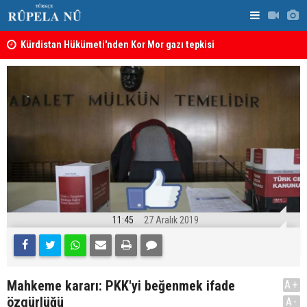
Kürdistan Hükümeti'nden Kor Mor gazı tepkisi
KDP’den Ke
11:45
27 Aralık 2019
Mahkeme kararı: PKK'yi beğenmek ifade
A+
özgürlüğü
A-