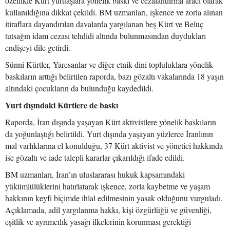
özellikle Kürt yurttaşlara yönelik baskı ve cezalandırma aracı olarak
kullanıldığına dikkat çekildi. BM uzmanları, işkence ve zorla alınan
itiraflara dayandırılan davalarda yargılanan beş Kürt ve Beluç
tutsağın idam cezası tehdidi altında bulunmasından duydukları
endişeyi dile getirdi.
Sünni Kürtler, Yaresanlar ve diğer etnik-dini topluluklara yönelik
baskıların arttığı belirtilen raporda, bazı gözaltı vakalarında 18 yaşın
altındaki çocukların da bulunduğu kaydedildi.
Yurt dışındaki Kürtlere de baskı
Raporda, İran dışında yaşayan Kürt aktivistlere yönelik baskıların
da yoğunlaştığı belirtildi. Yurt dışında yaşayan yüzlerce İranlının
mal varlıklarına el konulduğu, 37 Kürt aktivist ve yönetici hakkında
ise gözaltı ve iade talepli kararlar çıkarıldığı ifade edildi.
BM uzmanları, İran’ın uluslararası hukuk kapsamındaki
yükümlülüklerini hatırlatarak işkence, zorla kaybetme ve yaşam
hakkının keyfi biçimde ihlal edilmesinin yasak olduğunu vurguladı.
Açıklamada, adil yargılanma hakkı, kişi özgürlüğü ve güvenliği,
eşitlik ve ayrımcılık yasağı ilkelerinin korunması gerektiği