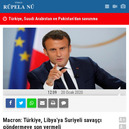
ine
Türkiye, Suudi Arabistan ve Pakistan’dan savunma
MEI Raporu
anlaşması: Bir üyeye saldırı, tüm üyelere yapılmış
Önemli Güv
sayılacak
12:09
20 Ocak 2020
Macron: Türkiye, Libya'ya Suriyeli savaşçı
A+
göndermeye son vermeli
A-