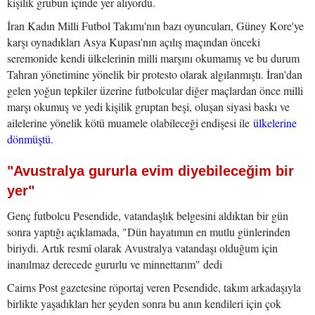
kişilik grubun içinde yer alıyordu.
İran Kadın Milli Futbol Takımı'nın bazı oyuncuları, Güney Kore'ye
karşı oynadıkları Asya Kupası'nın açılış maçından önceki
seremonide kendi ülkelerinin milli marşını okumamış ve bu durum
Tahran yönetimine yönelik bir protesto olarak algılanmıştı. İran'dan
gelen yoğun tepkiler üzerine futbolcular diğer maçlardan önce milli
marşı okumuş ve yedi kişilik gruptan beşi, oluşan siyasi baskı ve
ailelerine yönelik kötü muamele olabileceği endişesi ile
ülkelerine
dönmüştü.
"Avustralya gururla evim diyebileceğim bir
yer"
Genç futbolcu Pesendide, vatandaşlık belgesini aldıktan bir gün
sonra yaptığı açıklamada, "Dün hayatımın en mutlu günlerinden
biriydi. Artık resmî olarak Avustralya vatandaşı olduğum için
inanılmaz derecede gururlu ve minnettarım" dedi
Cairns Post gazetesine röportaj veren Pesendide, takım arkadaşıyla
birlikte yaşadıkları her şeyden sonra bu anın kendileri için çok