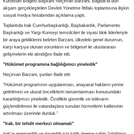
Kürdistan Bölgesi Başkanı Neçirvan Barzani, Bağdat'ta dün
akşam gerçekleştirilen Devleti Yönetme İttifakı toplantısına ilişkin
sosyal medya hesabından açıklama yaptı.
Toplantıda Irak Cumhurbaşkanlığı, Başbakanlık, Parlamento
Başkanlığı ve Yargı Konseyi temsilcileri ile siyasi blok liderleriyle
bir araya geldiklerini belirten Barzani, ülkedeki genel durumun,
karşı karşıya olunan sorunların ve bölgesel ile uluslararası
gelişmelerin ele alındığını ifade etti.
"Hükümet programına bağlılığımızı yineledik"
Neçirvan Barzani, şunları ifade etti:
"Hükümet programının uygulanması, anayasal hakların yerine
getirilmesi ve ulusal önceliklerin tamamlanması konusundaki
kararlılığımızı yineledik. Özellikle güvenlik ve istikrarın
güçlendirilmesi ile vatandaşlara sunulan hizmetlerin kalitesinin
artırılması üzerinde durduk."
"Irak, bir tehdit merkezi olmamalı"
Irak’ın egemenliği ve güvenliği için kritik öneme sahip "silahların