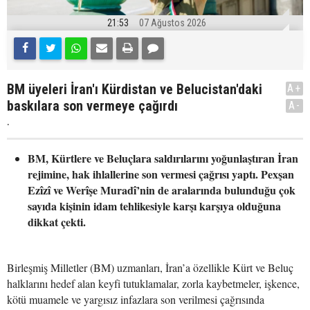
21:53
07 Ağustos 2026
BM üyeleri İran'ı Kürdistan ve Belucistan'daki
A+
baskılara son vermeye çağırdı
A-
.
BM, Kürtlere ve Beluçlara saldırılarını yoğunlaştıran İran
rejimine, hak ihlallerine son vermesi çağrısı yaptı. Pexşan
Ezîzî ve Werîşe Muradî’nin de aralarında bulunduğu çok
sayıda kişinin idam tehlikesiyle karşı karşıya olduğuna
dikkat çekti.
Birleşmiş Milletler (BM) uzmanları, İran’a özellikle Kürt ve Beluç
halklarını hedef alan keyfi tutuklamalar, zorla kaybetmeler, işkence,
kötü muamele ve yargısız infazlara son verilmesi çağrısında