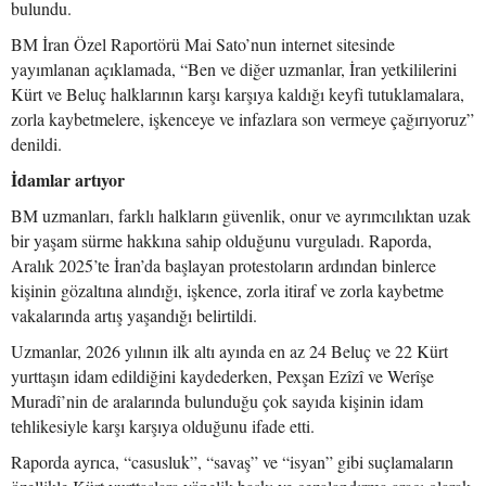
bulundu.
BM İran Özel Raportörü Mai Sato’nun internet sitesinde
yayımlanan açıklamada, “Ben ve diğer uzmanlar, İran yetkililerini
Kürt ve Beluç halklarının karşı karşıya kaldığı keyfi tutuklamalara,
zorla kaybetmelere, işkenceye ve infazlara son vermeye çağırıyoruz”
denildi.
İdamlar artıyor
BM uzmanları, farklı halkların güvenlik, onur ve ayrımcılıktan uzak
bir yaşam sürme hakkına sahip olduğunu vurguladı. Raporda,
Aralık 2025’te İran’da başlayan protestoların ardından binlerce
kişinin gözaltına alındığı, işkence, zorla itiraf ve zorla kaybetme
vakalarında artış yaşandığı belirtildi.
Uzmanlar, 2026 yılının ilk altı ayında en az 24 Beluç ve 22 Kürt
yurttaşın idam edildiğini kaydederken, Pexşan Ezîzî ve Werîşe
Muradî’nin de aralarında bulunduğu çok sayıda kişinin idam
tehlikesiyle karşı karşıya olduğunu ifade etti.
Raporda ayrıca, “casusluk”, “savaş” ve “isyan” gibi suçlamaların