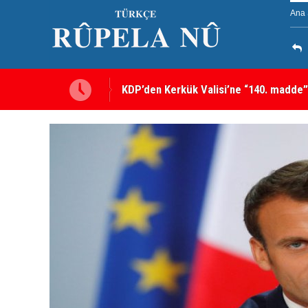
Ana 
KDP’den Kerkük Valisi’ne “140. madde”
Kerkük’te Kürt partilerden 7 maddelik o