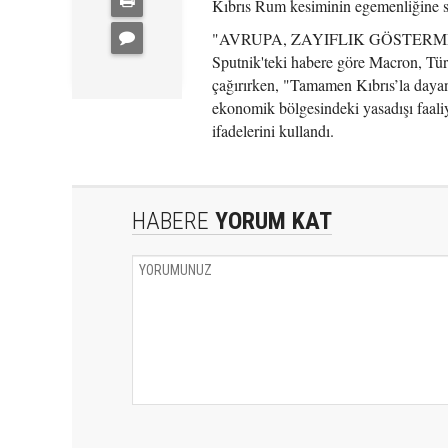
Kıbrıs Rum kesiminin egemenliğine say
"AVRUPA, ZAYIFLIK GÖSTER
Sputnik'teki habere göre Macron, Tür
çağırırken, "Tamamen Kıbrıs’la dayan
ekonomik bölgesindeki yasadışı faaliy
ifadelerini kullandı.
HABERE
YORUM KAT