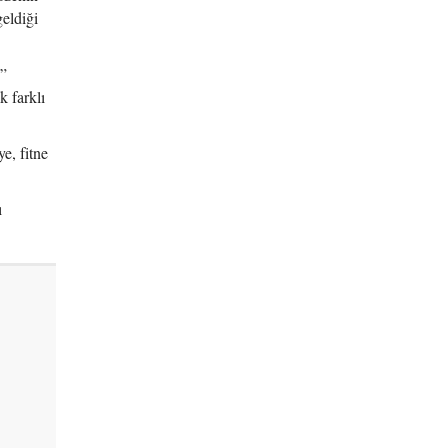
eldiği
u”
k farklı
e, fitne
ı