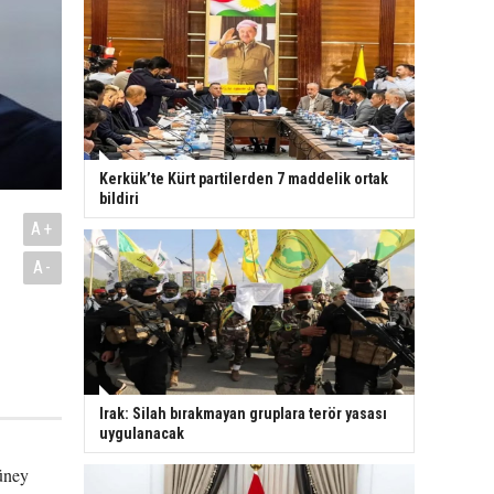
Kerkük’te Kürt partilerden 7 maddelik ortak
bildiri
A+
A-
Irak: Silah bırakmayan gruplara terör yasası
uygulanacak
üney