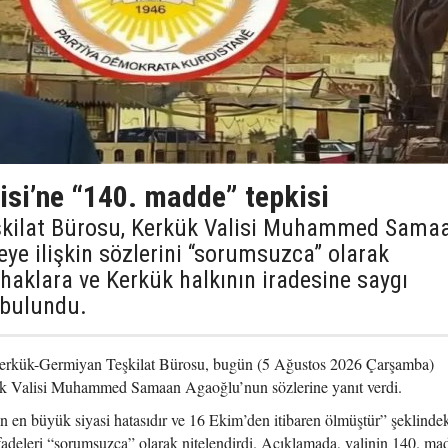
isi’ne “140. madde” tepkisi
şkilat Bürosu, Kerkük Valisi Muhammed Sama
e ilişkin sözlerini “sorumsuzca” olarak
 haklara ve Kerkük halkının iradesine saygı
 bulundu.
erkük-Germiyan Teşkilat Bürosu, bugün (5 Ağustos 2026 Çarşamba)
ük Valisi Muhammed Samaan Agaoğlu’nun sözlerine yanıt verdi.
 en büyük siyasi hatasıdır ve 16 Ekim’den itibaren ölmüştür” şeklinde
fadeleri “sorumsuzca” olarak nitelendirdi. Açıklamada, valinin 140. ma