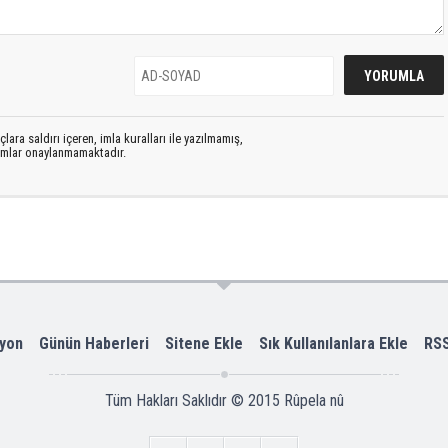
lara saldırı içeren, imla kuralları ile yazılmamış,
rumlar onaylanmamaktadır.
yon
Günün Haberleri
Sitene Ekle
Sık Kullanılanlara Ekle
RS
Tüm Hakları Saklıdır © 2015
Rûpela nû