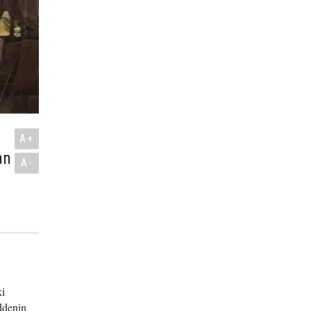
A+
an
A-
ki
ddenin