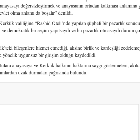
 anayasayı değersizleştirmek ve anayasanın ortadan kalkması anlamına g
vlet olma anlamı da boşalır” denildi.
ük valiliğine “Rashid Oteli’nde yapılan şüpheli bir pazarlık sonuc
r ve demokratik bir seçim yapılsaydı ve bu pazarlık olmasaydı durum ço
’teki bileşenlere hizmet etmediği, aksine birlik ve kardeşliği zedelemey
e yönelik uygunsuz bir girişim olduğu kaydedildi.
lara anayasaya ve Kerkük halkının haklarına saygı göstermeleri, akılc
ımlardan uzak durmaları çağrısında bulundu.