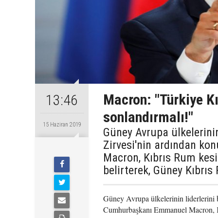
Macron: "Türkiye Kıb
13:46
sonlandırmalı!"
15 Haziran 2019
Güney Avrupa ülkelerinin
Zirvesi'nin ardından 
Macron, Kıbrıs Rum kes
belirterek, Güney Kıbrı
Güney Avrupa ülkelerinin liderlerini
Cumhurbaşkanı Emmanuel Macron, Kıb