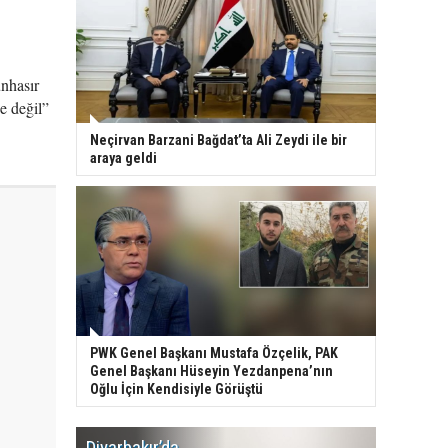
ünhasır
e değil”
Neçirvan Barzani Bağdat’ta Ali Zeydi ile bir
araya geldi
PWK Genel Başkanı Mustafa Özçelik, PAK
Genel Başkanı Hüseyin Yezdanpena’nın
Oğlu İçin Kendisiyle Görüştü
Diyarbakır’da
WDR, Kü