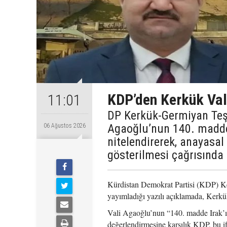
KDP’den Kerkük Val
11:01
DP Kerkük-Germiyan Te
Agaoğlu’nun 140. maddey
06 Ağustos 2026
nitelendirerek, anayasal
gösterilmesi çağrısında
Kürdistan Demokrat Partisi (KDP) K
yayımladığı yazılı açıklamada, Kerk
Vali Agaoğlu’nun “140. madde Irak’ın
değerlendirmesine karşılık KDP, bu i