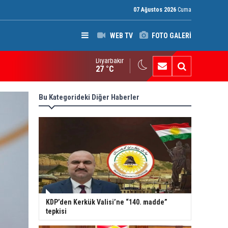
07 Ağustos 2026
Cuma
WEB TV
FOTO GALERİ
Diyarbakır
ak: Silah bırakmayan gruplara terör yasası uygulanacak
27 °C
Bu Kategorideki Diğer Haberler
KDP’den Kerkük Valisi’ne “140. madde”
tepkisi