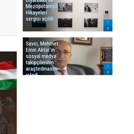
Mezopotamya
yayın y
Hikayeleri
Cosmo K
sergisi açıldı
program
sonlandı
Savcı, Mehmet
Kürdist
Emin Aktar'ın
Bölgesi 
sosyal medya
Washing
takipçilerinin
Gündem
araştırılmasını
ile ilişkil
istedi